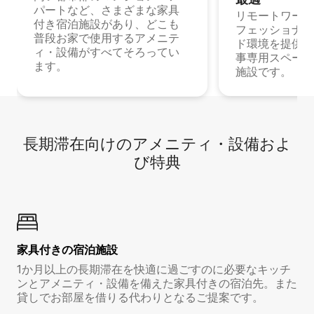
パートなど、さまざまな家具
リモートワーク
付き宿泊施設があり、どこも
フェッショナル
普段お家で使用するアメニテ
ド環境を提供する
ィ・設備がすべてそろってい
事専用スペース
ます。
施設です。
長期滞在向け⁠のア⁠メ⁠ニ⁠テ⁠ィ⁠・設⁠備⁠およ
び特⁠典
家具付き⁠の宿⁠泊⁠施⁠設
1か月以上の長期滞在を快適に過ごすのに必要なキッチ
ンとアメニティ・設備を備えた家具付きの宿泊先。また
貸しでお部屋を借りる代わりとなるご提案です。