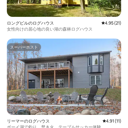
ロングビルのログハウス
レビュー21件
4.95 (21)
女性向けの居心地の良い湖の森林ログハウス
スーパーホスト
スーパーホスト
リーマーのログハウス
レビュー11件
4.91 (11)
ボーイ湖で釣り、焚き火、テーブルサッカー体験