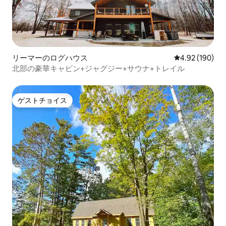
リーマーのログハウス
レビュー190件
4.92 (190)
北部の豪華キャビン+ジャグジー+サウナ+トレイル
ゲストチョイス
ゲストチョイス