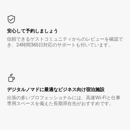
安心して予約しましょう
信頼できるゲストコミュニティからのレビューを確認で
き、24時間365日対応のサポートも付いています。
デジタルノマド⁠に最⁠適⁠なビ⁠ジ⁠ネ⁠ス⁠向⁠け宿⁠泊⁠施⁠設
出張の多いプロフェッショナルには、高速Wi-Fiと仕事
専用スペースを備えた長期滞在先がおすすめです。