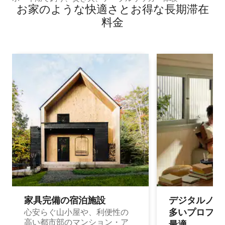
お家のような快⁠適⁠さ⁠とお⁠得⁠な長⁠期⁠滞⁠在
料⁠金
家具完備の宿⁠泊⁠施⁠設
デジタルノマド
多⁠いプ⁠ロ⁠フ⁠ェ⁠
心安らぐ山小屋や、利便性の
高い都市部のマンション・ア
最⁠適