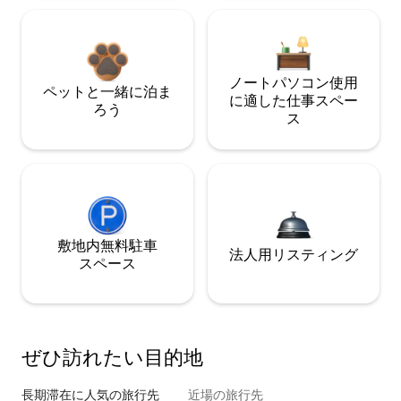
ノートパソコン使用
ペットと一緒に泊ま
に適した仕事スペー
ろう
ス
敷地内無料駐⁠車
法人用リスティング
ス⁠ペ⁠ー⁠ス
ぜひ訪⁠れ⁠た⁠い目⁠的⁠地
長期滞在に人気の旅行先
近場の旅行先