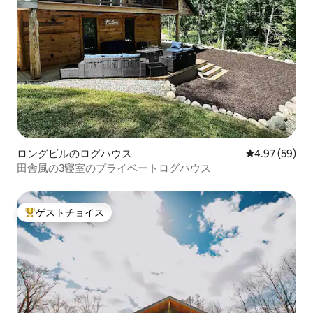
ロングビルのログハウス
レビュー59件
4.97 (59)
田舎風の3寝室のプライベートログハウス
ゲストチョイス
大好評のゲストチョイスです。