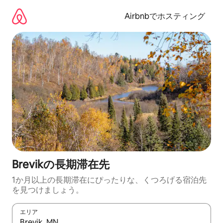
コ
ン
Airbnbでホスティング
テ
ン
ツ
に
ス
キ
ッ
プ
Brevikの長期滞在先
1か月以上の長期滞在にぴったりな、くつろげる宿泊先
を見つけましょう。
エリア
検索結果が表示されたら、上下の矢印キーを使って移動するか、