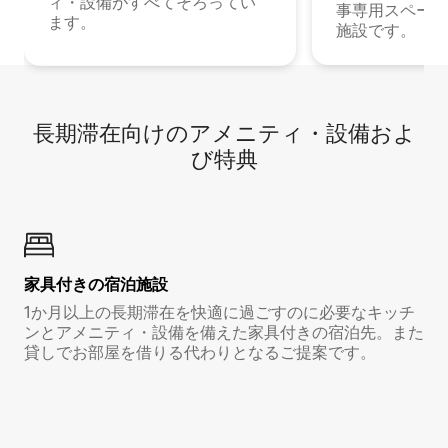
ィ・設備がすべてそろってい
事専用スペース
ます。
施設です。
長期滞在向け⁠のア⁠メ⁠ニ⁠テ⁠ィ⁠・設⁠備⁠およ
び特⁠典
家具付き⁠の宿⁠泊⁠施⁠設
1か月以上の長期滞在を快適に過ごすのに必要なキッチ
ンとアメニティ・設備を備えた家具付きの宿泊先。また
貸しでお部屋を借りる代わりとなるご提案です。