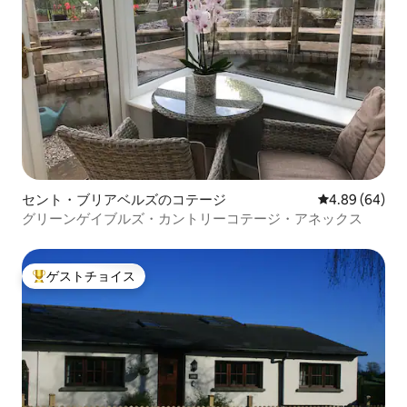
セント・ブリアベルズのコテージ
レビュー64件
4.89 (64)
グリーンゲイブルズ・カントリーコテージ・アネックス
ゲストチョイス
大好評のゲストチョイスです。