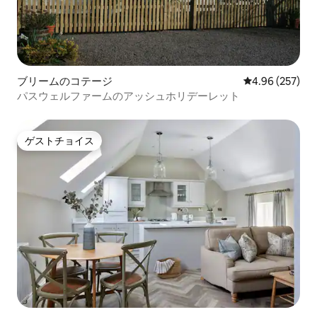
ブリームのコテージ
レビュー257件
4.96 (257)
パスウェルファームのアッシュホリデーレット
ゲストチョイス
ゲストチョイス