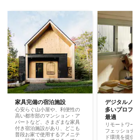
家具完備の宿⁠泊⁠施⁠設
デジタルノマド
多⁠いプ⁠ロ⁠フ⁠ェ⁠
心安らぐ山小屋や、利便性の
高い都市部のマンション・ア
最⁠適
パートなど、さまざまな家具
リモートワーク
付き宿泊施設があり、どこも
フェッショナル
普段お家で使用するアメニテ
ド環境を提供する