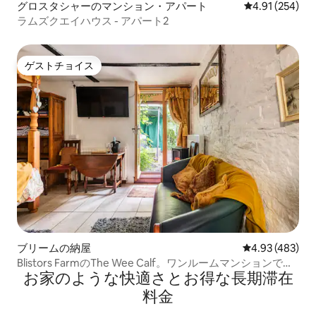
グロスタシャーのマンション・アパート
レビュー254件
4.91 (254)
ラムズクエイハウス - アパート2
ゲストチョイス
ゲストチョイス
ブリームの納屋
レビュー483件
4.93 (483)
Blistors FarmのThe Wee Calf。ワンルームマンションで
お家のような快⁠適⁠さ⁠とお⁠得⁠な長⁠期⁠滞⁠在
す。
料⁠金