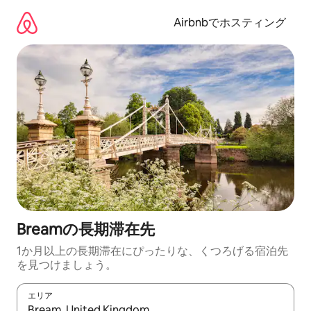
コ
ン
Airbnbでホスティング
テ
ン
ツ
に
ス
キ
ッ
プ
Breamの長期滞在先
1か月以上の長期滞在にぴったりな、くつろげる宿泊先
を見つけましょう。
エリア
検索結果が表示されたら、上下の矢印キーを使って移動するか、