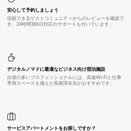
安心して予約しましょう
信頼できるゲストコミュニティからのレビューを確認で
き、24時間365日対応のサポートも付いています。
デジタルノマド⁠に最⁠適⁠なビ⁠ジ⁠ネ⁠ス⁠向⁠け宿⁠泊⁠施⁠設
出張の多いプロフェッショナルには、高速Wi-Fiと仕事
専用スペースを備えた長期滞在先がおすすめです。
サービスアパートメントをお探しですか？