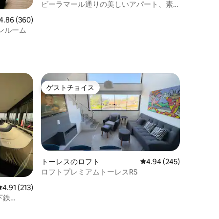
ビーラマール通りの美しいアパート、素
晴らしいロケーション
ビュー360件、5つ星中4.86つ星の平均評価
4.86 (360)
ンルーム
ゲストチョイス
ゲストチョイス
トーレスのロフト
レビュー245件、5つ星
4.94 (245)
ロフトプレミアムトーレスRS
レビュー213件、5つ星中4.91つ星の平均評価
4.91 (213)
下鉄