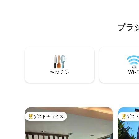
タオル、コーヒーメーカー、60インチス
せるバスタ
マートテレビ、エアコン！ お迎えできる
ジネスでお
のを楽しみにしています！
ーネット
をご用意
ブラ
キッチン
Wi-F
ゲストチョイス
ゲス
大好評のゲストチョイスです。
大好評の