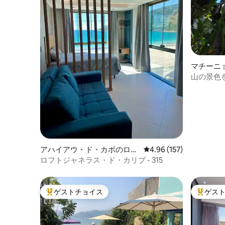
マチーニ
山の景色
いロフト
アハイアウ・ド・カボのロフ
レビュー157件、5つ星
4.96 (157)
ト
ロフトジャネラス・ド・カリブ - 315
ゲストチョイス
ゲス
大好評のゲストチョイスです。
大好評の