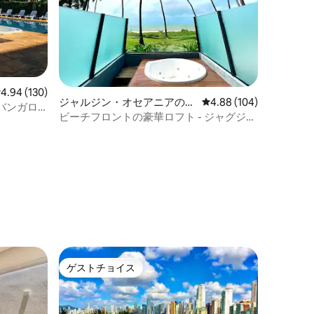
レビュー130件、5つ星中4.94つ星の平均評価
4.94 (130)
ジャルジン・オセアニアのロ
レビュー104件、5つ星
4.88 (104)
バンガロ
フト
ビーチフロントの豪華ロフト - ジャグジー
ル）
付き
ゲストチョイス
ゲストチョイス