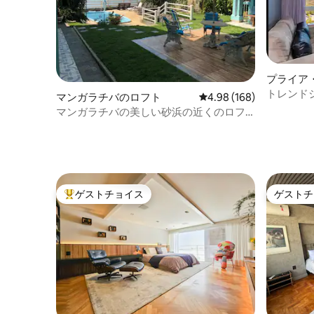
プライア
ト
トレンド
マンガラチバのロフト
レビュー168件、5つ星
4.98 (168)
しいブラ
マンガラチバの美しい砂浜の近くのロフ
ト
ゲストチョイス
ゲストチ
大好評のゲストチョイスです。
ゲストチ