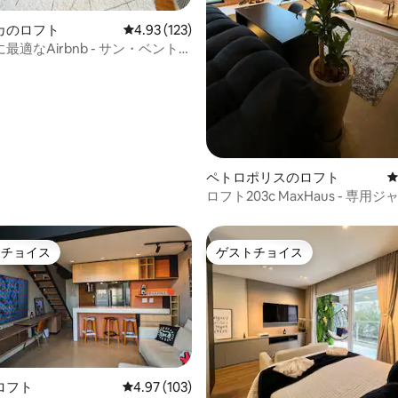
中4.99つ星の平均評価
カのロフト
レビュー123件、5つ星中4.93つ星の平均評価
4.93 (123)
最適なAirbnb - サン・ベント駅
ペトロポリスのロフト
ロフト203c MaxHaus - 専用
駐車場付き
トチョイス
ゲストチョイス
ゲストチョイスです。
ゲストチョイス
ロフト
レビュー103件、5つ星中4.97つ星の平均評価
4.97 (103)