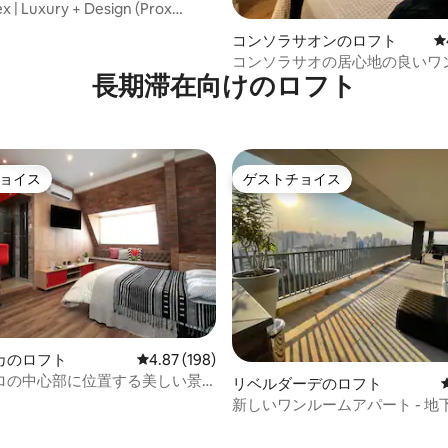
ex | Luxury + Design (Prox
 USP AERO)
中4.95つ星の平均評価
コンソラサオンのロフト
レ
コンソラサオの居心地の良いワ
長期滞在向けのロフト
ョイス
ゲストチョイス
ョイス
ゲストチョイス
カのロフト
レビュー198件、5つ星中4.87つ星の平均評価
4.87 (198)
ロの中心部に位置する美しい景
リベルダーデのロフト
の隠れ家
新しいワンルームアパート - 地
Vergueiro駅から3分-AP1