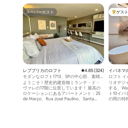
スーパーホスト
ゲス
スーパーホスト
大好評の
レプブリカのロフト
レビュー324件、5つ星
4.85 (324)
イパネマ
モダンなロフト1713、SPの中心部、素晴
ロフト イ
らしい眺め！
ようこそ！歴史的建造物ミランテ・ド・
リオデジ
ヴァレの17階に位置しています！ 最高の
する、Wa
ロケーションにあるアパートメント：25
ト10イパネマ。 イパネ
de Março、Rua José Paulino、Santa
の間の特
Efigênia、SampaSky、Galeria do Rock、
のレスト
Rua das Noivas、市劇場、市広場、ピナコ
くにあります。 ビーチ
テカなどまで徒歩で行けます！ 家具付き
ロン、地
ワンルーム、キングサイズベッド、設備
す。 快適な空間、完全に改装され、設備
の整ったキッチン、高速Wi-Fi、リネンと
が整って