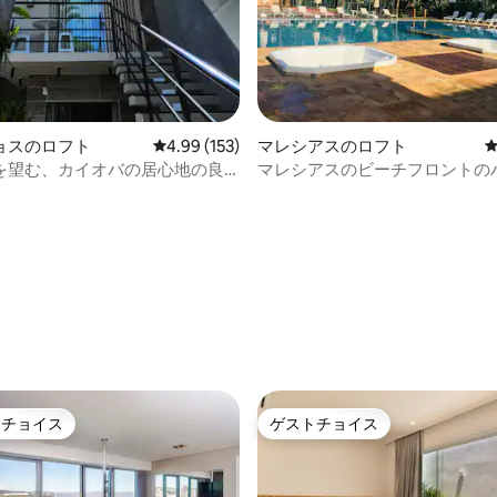
ョスのロフト
レビュー153件、5つ星中4.99つ星の平均評価
4.99 (153)
マレシアスのロフト
を望む、カイオバの居心地の良
マレシアスのビーチフロントの
。
ー（コンドミニアムマタアズー
中4.96つ星の平均評価
トチョイス
ゲストチョイス
ゲストチョイスです。
ゲストチョイス