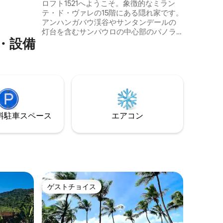
ニークな眺め
ロフト1521へようこそ。象徴的なミラン
用意して
テ・ド・ヴァレの15階にある隠れ家です。
転車をご
アンハンガバウ渓谷やサンタンデールの
灯台を含むサンパウロの中心部のパノラ
・設備
マビューを広い窓からお楽しみくださ
い。 文化的なアトラクションを徒歩で探
索するのに理想的なロケーションです。
エレガントに装飾され、快適さとアーバ
ンアートの完璧な調和を提供します。 快
適なクイーンサイズベッド、高級家具、
設備の整ったキッチン、高速Wi-Fi、55イ
ンチスマートテレビ、エアコンを完備し
⁠車ス⁠ペ⁠ー⁠ス
エアコン
ています。
ゲストチョイス
ゲストチョイス