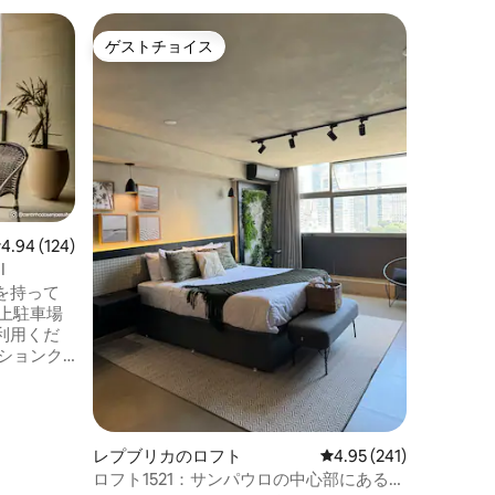
レプブリ
ゲストチョイス
スーパ
ゲストチョイス
スーパ
展望台か
ヴィスタ
ユニーク
なワンル
パオロの
ーション
なポスト
があるビルの
し、アン
レビュー124件、5つ星中4.94つ星の平均評価
4.94 (124)
め、息を
I
ロマンチ
を持って
ス、ハイ
上駐車場
タブを備
利用くだ
ことがで
ションク
、サンド
備わって
Wi-Fi
して仕事
レプブリカのロフト
レビュー241件、5つ星
4.95 (241)
ロフト1521：サンパウロの中心部にあるユ
ドライヤ