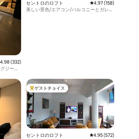
セントロのロフト
レビュー158件、5つ星
4.97 (158)
美しい景色/エアコン/バルコニーとガレー
ジ付きロフト
レビュー332件、5つ星中4.98つ星の平均評価
4.98 (332)
ジャグジー＆
ゲストチョイス
大好評のゲストチョイスです。
セントロのロフト
レビュー572件、5つ星
4.95 (572)