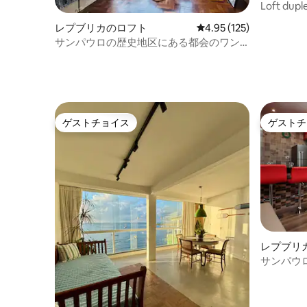
Loft dupl
Shopping
レプブリカのロフト
レビュー125件、5つ星
4.95 (125)
サンパウロの歴史地区にある都会のワン
ルームマンション
ゲストチョイス
ゲストチ
ゲストチョイス
ゲストチ
レプブリ
サンパウ
色の都会