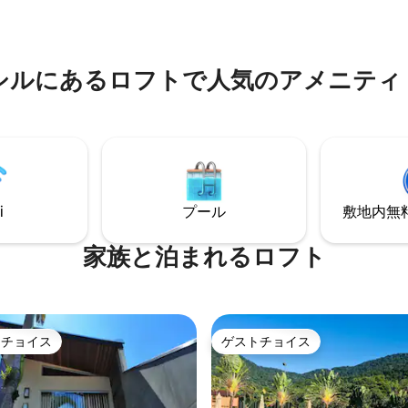
ー、アイロン、アイロン台もご
ブを楽しむのに最適です。 ビ
おります。 椅子、パラソル、自
越しの方には、750MBインタ
用意しております。
接続のホームオフィススペース
しております。
シルにあるロフトで人気のアメニティ
i
プール
敷地内無料駐
家族と泊まれるロフト
トチョイス
ゲストチョイス
ゲストチョイスです。
ゲストチョイス