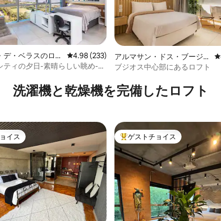
・デ・ベラスのロフ
レビュー233件、5つ星中4.98つ星の平均評価
4.98 (233)
アルマサン・ドス・ブージオ
レ
スのロフト
シティの夕日-素晴らしい眺め-新
ブジオス中心部にあるロフト
中4.98つ星の平均評価
ンドのワンルーム
洗濯機と乾燥機を完備したロフト
ョイス
ゲストチョイス
ョイス
大好評のゲストチョイスです。