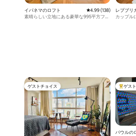
イパネマのロフト
レビュー138件、5つ星
4.99 (138)
レプブリ
素晴らしい立地にある豪華な995平方フィ
カップルに
ートのデザイナーズロフト
地下鉄2分
ゲストチョイス
ゲス
ゲストチョイス
大好評の
バウルの