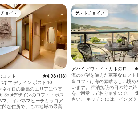
トチョイス
ゲストチョイス
ゲストチョイスです。
ゲストチョイス
アハイアウ・ド・カボのロフ
ト
海の眺望を備えた豪華なロフト I
中4.85つ星の平均評価
のロフト
レビュー118件、5つ星中4.98つ星の平均評価
4.98 (118)
当ロフトは海の素晴らしい眺め
パネマ デザイン ポスト 10
います。 宿泊施設の目の前の路
ャネイロの最高のエリアに位置
をご用意しておりますので、ご
bi Sabiデザインのロフト：ポス
さい。 キッチンには、インダク
マビーチとラゴア
ックトップ、コーヒーメーカー
権的な住所で、この地域の最高
イッチメーカー、ケトルなどが
ランやエンターテイメントの近
います。 さらに、ホームオフィスと
、ラグーン、レブ
に適したスペースがあり、安心
下鉄の駅はわずか2ブロックで
ができます。 また、エアコン、ケーブル
テレビ、SMARTテレビ、ヘア
おり、リラックスして空を見渡