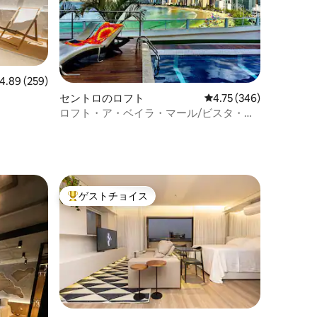
ビュー259件、5つ星中4.89つ星の平均評価
4.89 (259)
セントロのロフト
レビュー346件、5つ星
4.75 (346)
ロフト・ア・ベイラ・マール/ビスタ・マ
ール
ゲストチョイス
大好評のゲストチョイスです。