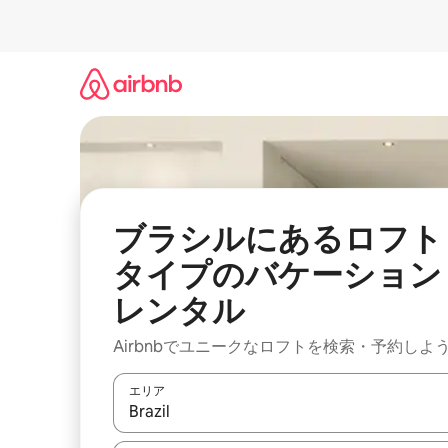
コ
ン
テ
ン
ツ
に
ス
キ
ッ
プ
ブラシルにあるロフト
タイプのバケーション
レンタル
Airbnbでユニークなロフトを検索・予約しよ
エリア
検索結果が表示されたら、上下の矢印キーを使っ