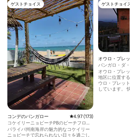
ゲストチョイス
ゲストチョイス
ゲストチョイス
ゲストチョイス
オウロ・プレット
ー
バンガロ・ダ・ヴ
オウロ・プレット
地区に位置する 
ウロ・プレットの
しています。 快
た提供を目指して
ロミ公園の保護区
スピリトゥサント
ハ・ド・カパラオ
コンデのバンガロー
レビュー173件、5つ星中4.97
4.97 (173)
す。 静寂と自然が永
コケイリーニョビーチPBのビーチフロン
サイズベッド、30
トのバンガロー
パライバ州南海岸の魅力的なコケイリー
ーツ、42インチテレ
ニョビーチで忘れられない日々を過ごし
体験を生きる 自然の中にある場所である