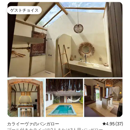
ゲストチョイス
ゲストチョイス
カライーヴァのバンガロー
レビュー37件
4.95 (37)
プール付きカライバの2人または3人用バンガロー