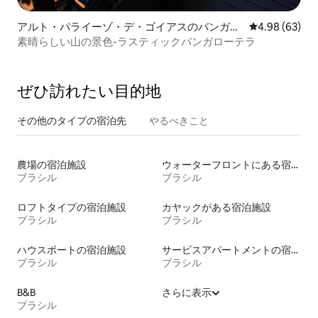
アルト・パライーゾ・デ・ゴイアスのバンガロ
レビュー63件
4.98 (63)
ー
素晴らしい山の景色-ラスティックバンガローテラ
ぜひ訪⁠れ⁠た⁠い目⁠的⁠地
その他のタ⁠イ⁠プ⁠の宿⁠泊⁠先
やるべきこと
農場の宿泊施設
ウォーターフロントにある宿泊施設
ブラシル
ブラシル
ロフトタイプの宿泊施設
カヤックがある宿泊施設
ブラシル
ブラシル
ハウスボートの宿泊施設
サービスアパートメントの宿泊施設
ブラシル
ブラシル
B&B
さらに表示
ブラシル