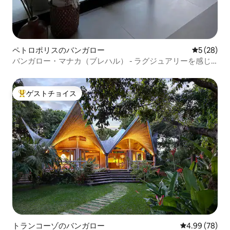
ペトロポリスのバンガロー
レビュー2
5 (28)
バンガロー・マナカ（ブレハル） - ラグジュアリーを感じ
る場所
ゲストチョイス
大好評のゲストチョイスです。
トランコーゾのバンガロー
レビュー78件
4.99 (78)