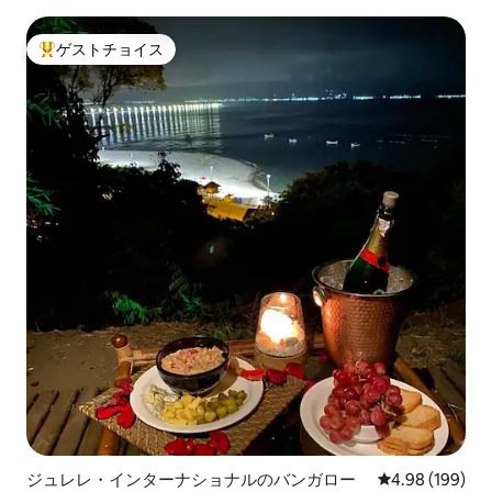
ゲストチョイス
大好評のゲストチョイスです。
ジュレレ・インターナショナルのバンガロー
レビュー199件
4.98 (199)