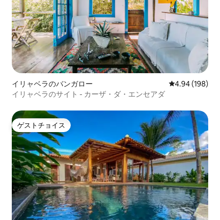
イリャベラのバンガロー
レビュー198件
4.94 (198)
イリャベラのサイト - カーザ・ダ・エンセアダ
ゲストチョイス
ゲストチョイス