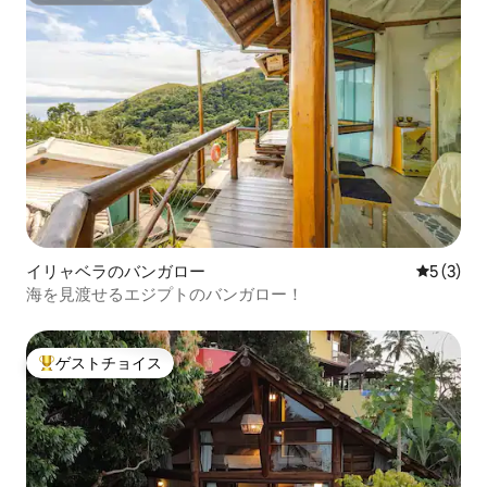
イリャベラのバンガロー
レビュー
5 (3)
海を見渡せるエジプトのバンガロー！
ゲストチョイス
大好評のゲストチョイスです。