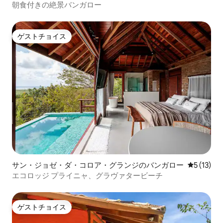
朝食付きの絶景バンガロー
ゲストチョイス
ゲストチョイス
サン・ジョゼ・ダ・コロア・グランジのバンガロー
レビュー1
5 (13)
エコロッジ プライニャ、グラヴァタービーチ
ゲストチョイス
ゲストチョイス