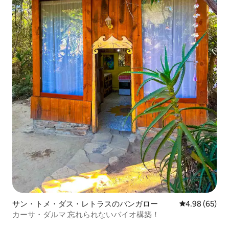
サン・トメ・ダス・レトラスのバンガロー
レビュー65件
4.98 (65)
カーサ・ダルマ 忘れられないバイオ構築！