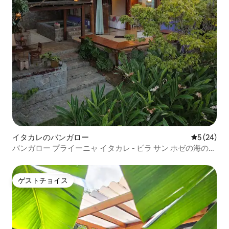
イタカレのバンガロー
レビュー2
5 (24)
バンガロー プライーニャ イタカレ - ビラ サン ホゼの海の眺
め
ゲストチョイス
ゲストチョイス