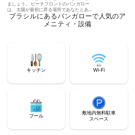
ましょう。 ビーチフロントのバンガロー
ため、昆虫、動物
は、太陽が最初に昇る場所であなたとあ
ます。
ブラシルにあるバンガローで人気のア
なたの家族に完璧な瞬間を提供します。
https://www.google.com/amp/s/g1.globo.com/google/amp/pb/
メニティ・設備
de-coqueirinho-no-conde-pb-oferece-
falesias-e-aguas-cristalinas-aos-
visitantes.ghtml
キッチン
Wi-Fi
敷地内無料駐⁠車
プール
ス⁠ペ⁠ー⁠ス