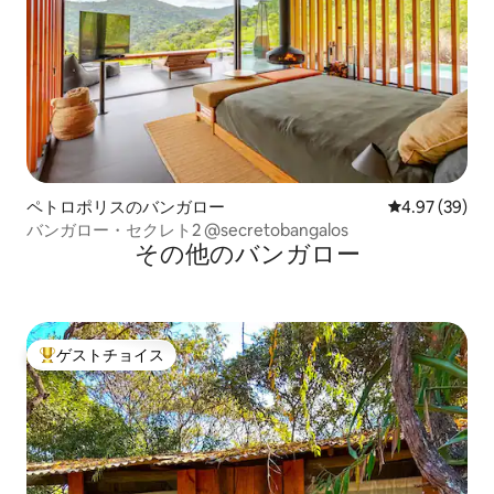
ペトロポリスのバンガロー
レビュー39件
4.97 (39)
バンガロー・セクレト2 @secretobangalos
その他のバンガロー
ゲストチョイス
大好評のゲストチョイスです。