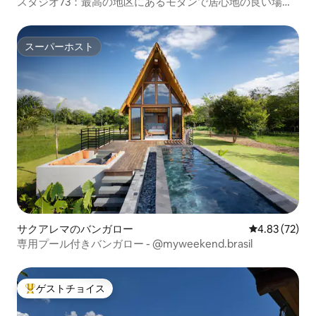
スタジオ73：最高の地区にあるモダンで居心地の良い場
所。
スーパーホスト
スーパーホスト
サクアレマのバンガロー
レビュー72件
4.83 (72)
専用プール付きバンガロー - @myweekend.brasil
ゲストチョイス
大好評のゲストチョイスです。