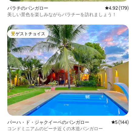
パラチのバンガロー
レビュー179件
4.92 (179)
美しい景色を楽しみながらパラチーを訪れましょう！
ゲストチョイス
大好評のゲストチョイスです。
バーハ・ド・ジャクイーペのバンガロー
レビュー14
5 (144)
コンドミニアムのビーチ近くの木造バンガロー