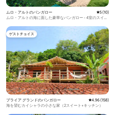
ムロ・アルトのバンガロー
レビュー1
5 (10)
ムロ・アルトの海に面した豪華なバンガロー - 4室のスイー
ト
ゲストチョイス
ゲストチョイス
プライア グランドのバンガロー
レビュー158件
4.96 (158)
海を望むカイシャラの小さな家（2スイート+キッチン）