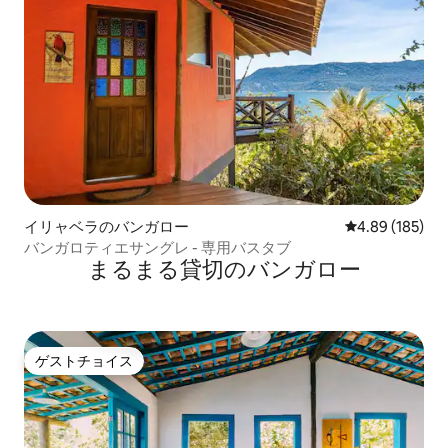
イリャベラのバンガロー
レビュー185件
4.89 (185)
バンガロティエサングレ - 専用バスタブ
まるまる貸切のバンガロー
ゲストチョイス
ゲストチョイス