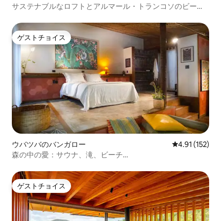
サステナブルなロフトとアルマール・トランコソのビーチ
サポート
ゲストチョイス
ゲストチョイス
ウバツバのバンガロー
レビュー152
4.91 (152)
森の中の愛：サウナ、滝、ビーチ…
ゲストチョイス
ゲストチョイス