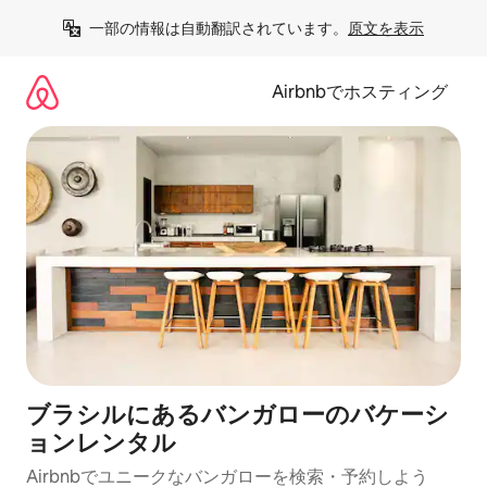
コ
一部の情報は自動翻訳されています。
原文を表示
ン
テ
ン
Airbnbでホスティング
ツ
に
ス
キ
ッ
プ
ブラシルにあるバンガローのバケーシ
ョンレンタル
Airbnbでユニークなバンガローを検索・予約しよう