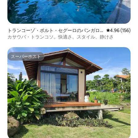
トランコーゾ・ポルト・セグーロのバンガロ
レビュー156件
4.96 (156)
ー
カサウバ・トランコソ。快適さ、スタイル、静けさ
スーパーホスト
スーパーホスト