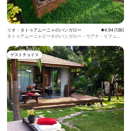
リオ・タトゥアムーニャのバンガロー
レビュー136件
4.94 (136)
タトゥアムーニャビーチのバンガロー・ウアナ・リフュー
ジオ
ゲストチョイス
ゲストチョイス