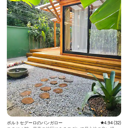
ポルトセグーロのバンガロー
レビュー32件
4.94 (32)