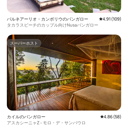
バルネアーリオ・カンボリウのバンガロー
レビュー109件
4.91 (109)
タカラスビーチのカップル向けNusaバンガロー
スーパーホスト
スーパーホスト
カイルのバンガロー
レビュー58件
4.86 (58)
アスカシーニャZ - モロ・デ・サンパウロ