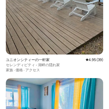
ユニオンシティーの一軒家
レビュー39件
4.95 (39)
セレンディピティ - 湖畔の隠れ家
家族
·
価格
·
アクセス