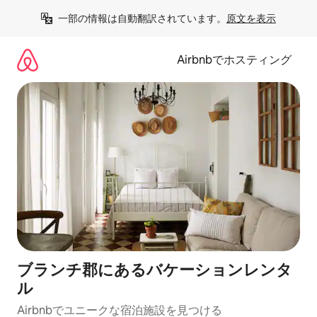
コ
一部の情報は自動翻訳されています。
原文を表示
ン
テ
ン
Airbnbでホスティング
ツ
に
ス
キ
ッ
プ
ブランチ郡にあるバケーションレンタ
ル
Airbnbでユニークな宿泊施設を見つける