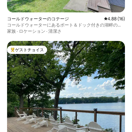
コールドウォーターのコテージ
レビュー16件
4.88 (16)
コールドウォーターにあるボート＆ドック付きの湖畔の魅
力的な宿泊先！
家族
·
ロケーション
·
清潔さ
ゲストチョイス
大好評のゲストチョイスです。