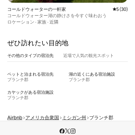
コールドウォーターの一軒家
レビュー3
5 (30)
コールドウォーター湖の静けさを今すぐ味わおう
ロケーション
·
家族
·
近隣
ぜひ訪⁠れ⁠た⁠い目⁠的⁠地
その他のタ⁠イ⁠プ⁠の宿⁠泊⁠先
近場で人気の観光スポット
ペットと泊まれる宿泊先
湖の近くにある宿泊施設
ブランチ郡
ブランチ郡
カヤックがある宿泊施設
ブランチ郡
Airbnb
アメリカ合衆国
ミシガン州
ブランチ郡