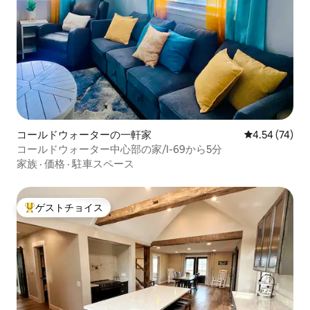
コールドウォーターの一軒家
レビュー74件
4.54 (74)
コールドウォーター中心部の家/I-69から5分
家族
·
価格
·
駐車スペース
ゲストチョイス
大好評のゲストチョイスです。