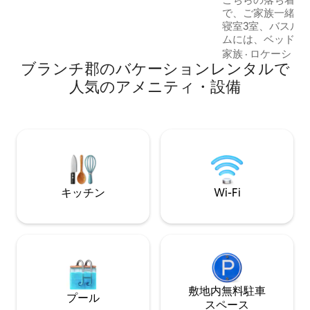
旅行に必要なものがすべて揃っていま
で、ご家族一緒に
す。カップルや小さなファミリーに最適
寝室3室、バスルーム1室。
です。
ムには、ベッドに
ァと追加の座席が
家族
·
ロケーショ
ブランチ郡のバケーションレンタルで
キッチン、ランド
と楽しさのために
人気のアメニティ・設備
ック湖は静かで、
湖です。 この家
の家族、またはロ
適です。 マスタ
ベッドルームには
ています。 ファミリー向け。以下は禁止
です：ペット、喫
キッチン
Wi-Fi
敷地内無料駐⁠車
プール
ス⁠ペ⁠ー⁠ス