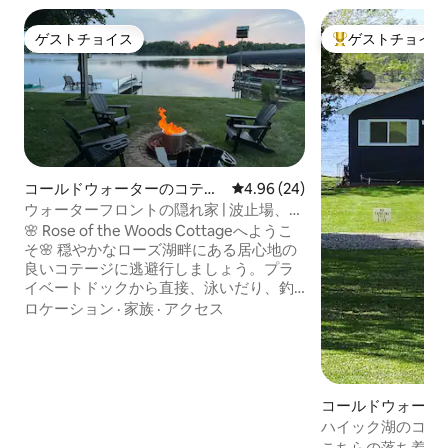
ゲストチョイス
ゲストチョイス
ゲストチョイス
大好評のゲストチ
コールドウォーターのコテー
レビュー24件、5つ星中4.96
4.96 (24)
ジ
ウォーターフロントの隠れ家 | 波止場、焚
き火台、カヌー、SUP
🌸 Rose of the Woods Cottageへようこ
そ🌸 穏やかなローズ湖畔にある居心地の
良いコテージに逃避行しましょう。プラ
イベートドックから直接、泳いだり、釣
りをしたり、パドルボード、カヌー、ボ
ロケーション
·
家族
·
アクセス
ートを楽しめます。湖畔の広いデッキで
リラックスしたり、Solo Stoveのファイ
ヤーピットの周りに集まったり、ドック
サイドの新しいシェーズロングから夕日
の眺めを楽しんだりしましょう。2つのベ
コールドウォータ
ッドルーム、新しい家具、新しいエアコ
ハイック湖のコー
ン、そしてミシガン州の湖での典型的な
テージ
こちらの落ち着い