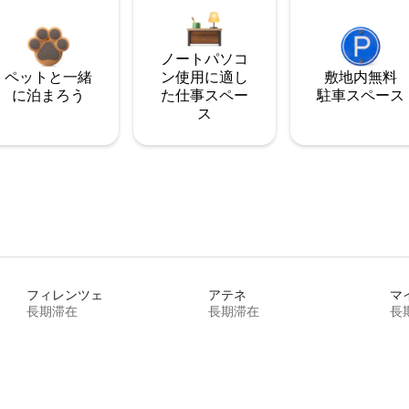
ノートパソコ
ペットと一緒
ン使用に適し
敷地内無料
に泊まろう
た仕事スペー
駐⁠車ス⁠ペ⁠ー⁠ス
ス
フィレンツェ
アテネ
マ
長期滞在
長期滞在
長