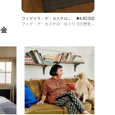
フィゲイラ・デ・カステロ・
レビュー53件、5つ星
4.83 (53)
ロドリゴのマンション・アパ
フィグ・デ・カステロ・ロドリゴの歴史
⁠金
ート
的中心。