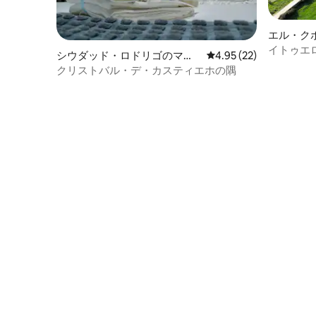
エル・ク
の一軒家
イトゥエロ
シウダッド・ロドリゴのマン
レビュー22件、5つ星中
4.95 (22)
ション・アパート
クリストバル・デ・カスティエホの隅