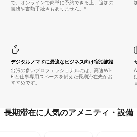
で、オンラインで簡単に予約できる上、追加の
義務や書類手続きもありません。*
デジタルノマド⁠に最⁠適⁠なビ⁠ジ⁠ネ⁠ス⁠向⁠け宿⁠泊⁠施⁠設
出張の多いプロフェッショナルには、高速Wi-
Fiと仕事専用スペースを備えた長期滞在先がお
すすめです。
長期滞在に人気のアメニティ・設備