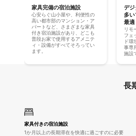
家具完備の宿⁠泊⁠施⁠設
デジ
多⁠いプ
心安らぐ山小屋や、利便性の
高い都市部のマンション・ア
最⁠適
パートなど、さまざまな家具
リモ
付き宿泊施設があり、どこも
フェ
普段お家で使用するアメニテ
ド環
ィ・設備がすべてそろってい
事専
ます。
施設
長期
家具付き⁠の宿⁠泊⁠施⁠設
1か月以上の長期滞在を快適に過ごすのに必要