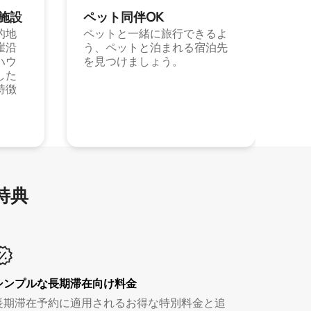
施⁠設
ペット同⁠伴OK
的地
ペットと一緒に旅行できるよ
崖沿
う、ペットと泊まれる宿泊先
ハウ
を見つけましょう。
した
特徴
特⁠典
シンプルな長期滞在向け料金
長期滞在予約に適用されるお得な特別料金と追