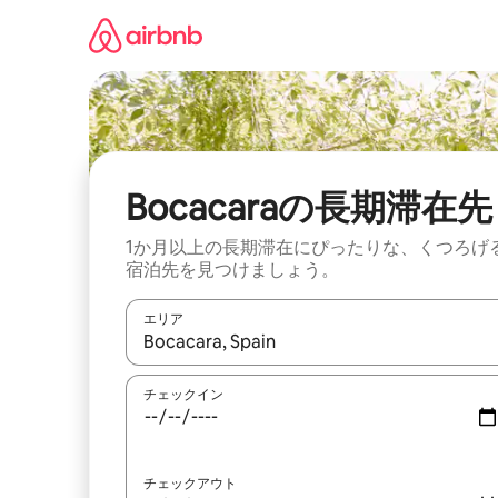
コ
ン
テ
ン
ツ
に
ス
キ
ッ
Bocacaraの長期滞在先
プ
1か月以上の長期滞在にぴったりな、くつろげ
宿泊先を見つけましょう。
エリア
検索結果が表示されたら、上下の矢印キーを使っ
チェックイン
チェックアウト