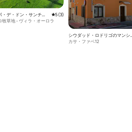
ボ・デ・ドン・サンチョ
レビュー3件、5つ星中5つ星の平均評価
5 (3)
牧草地 - ヴィラ・オーロラ
4.95つ星の平均評価
シウダッド・ロドリゴのマンシ
ン・アパート
カサ・ファベ12