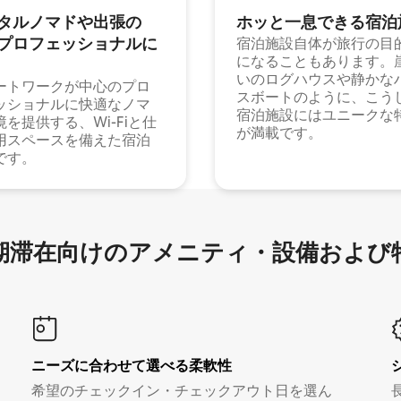
タルノマドや出⁠張⁠の
ホッと一⁠息⁠で⁠き⁠る宿⁠泊
⁠ロ⁠フ⁠ェ⁠ッ⁠シ⁠ョ⁠ナ⁠ル⁠に
宿泊施設自体が旅行の目
になることもあります。
いのログハウスや静かな
ートワークが中心のプロ
スボートのように、こう
ッショナルに快適なノマ
宿泊施設にはユニークな
境を提供する、Wi-Fiと仕
が満載です。
用スペースを備えた宿泊
です。
滞在向け⁠のア⁠メ⁠ニ⁠テ⁠ィ⁠・設⁠備⁠および
ニーズに合わせて選べる柔軟性
希望のチェックイン・チェックアウト日を選ん