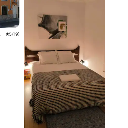
ョ
レビュー19件、5つ星中5つ星の平均評価
5 (19)