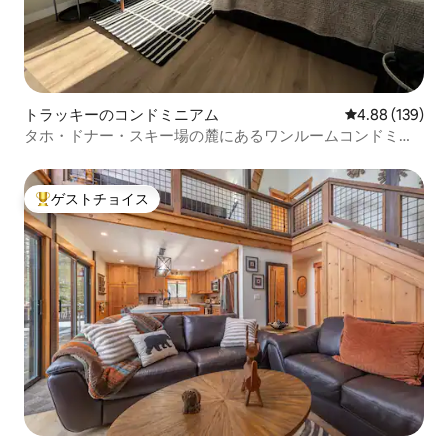
トラッキーのコンドミニアム
レビュー139件
4.88 (139)
タホ・ドナー・スキー場の麓にあるワンルームコンドミニ
アム
ゲストチョイス
大好評のゲストチョイスです。