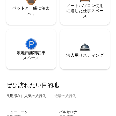
ノートパソコン使用
ペットと一緒に泊ま
に適した仕事スペー
ろう
ス
敷地内無料駐⁠車
法人用リスティング
ス⁠ペ⁠ー⁠ス
ぜひ訪⁠れ⁠た⁠い目⁠的⁠地
長期滞在に人気の旅行先
近場の旅行先
ニューヨーク
バルセロナ