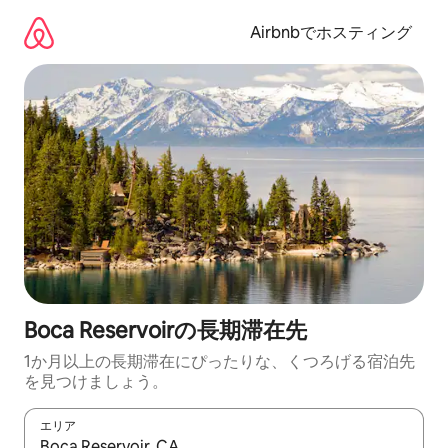
コ
ン
Airbnbでホスティング
テ
ン
ツ
に
ス
キ
ッ
プ
Boca Reservoirの長期滞在先
1か月以上の長期滞在にぴったりな、くつろげる宿泊先
を見つけましょう。
エリア
検索結果が表示されたら、上下の矢印キーを使って移動するか、