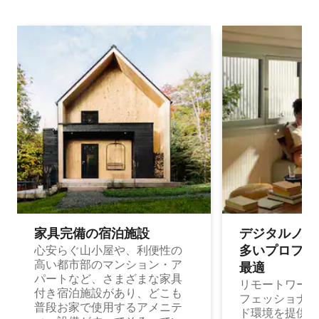
家具完備の宿⁠泊⁠施⁠設
デジタルノマド
多⁠いプ⁠ロ⁠フ⁠ェ⁠
心安らぐ山小屋や、利便性の
高い都市部のマンション・ア
最⁠適
パートなど、さまざまな家具
リモートワーク
付き宿泊施設があり、どこも
フェッショナル
普段お家で使用するアメニテ
ド環境を提供する