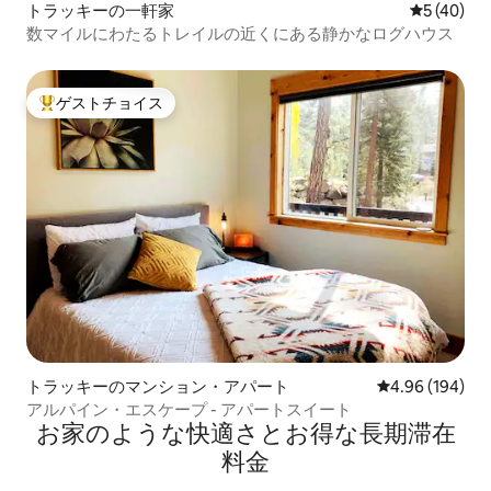
トラッキーの一軒家
レビュー4
5 (40)
数マイルにわたるトレイルの近くにある静かなログハウス
ゲストチョイス
大好評のゲストチョイスです。
トラッキーのマンション・アパート
レビュー194件
4.96 (194)
アルパイン・エスケープ - アパートスイート
お家のような快⁠適⁠さ⁠とお⁠得⁠な長⁠期⁠滞⁠在
料⁠金