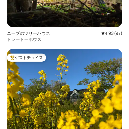
ニーブのツリーハウス
レビュー97件
4.93 (97)
トレートーホウス
ゲストチョイス
大好評のゲストチョイスです。