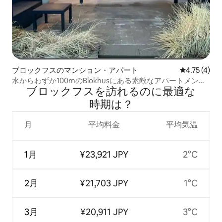
ブロックフスのマンション・アパート
レビュー4件
4.75 (4)
水からわずか100mのBlokhusにある素敵なアパートメン
ブロックフスを訪⁠れ⁠るの⁠に最⁠適⁠な
ト！
時⁠期⁠は⁠？
月
平均料金
平均気温
1月
¥23,921 JPY
2°C
2月
¥21,703 JPY
1°C
3月
¥20,911 JPY
3°C