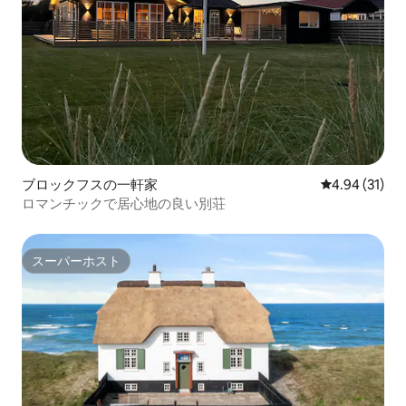
ブロックフスの一軒家
レビュー31件
4.94 (31)
ロマンチックで居心地の良い別荘
スーパーホスト
スーパーホスト