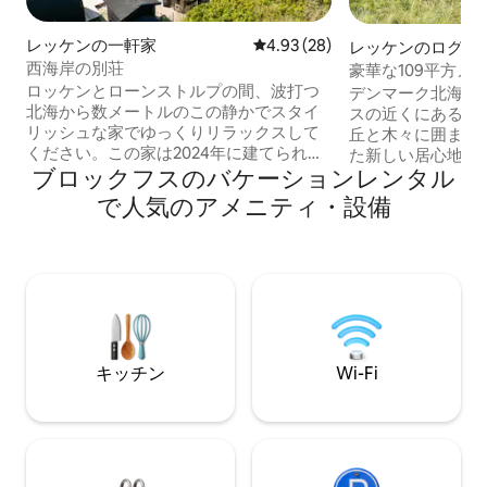
レッケンの一軒家
レビュー28件、5つ星中4.93
4.93 (28)
レッケンのログハ
西海岸の別荘
豪華な109平方メ
Dunes/NorthSea 
ロッケンとローンストルプの間、波打つ
デンマーク北海の
北海から数メートルのこの静かでスタイ
スの近くにある、
リッシュな家でゆっくりリラックスして
丘と木々に囲まれた
ください。この家は2024年に建てられ、
た新しい居心地の
ブロックフスのバケーションレンタル
広々としたクローゼットスペースを備え
す。美しいビーチか
た3つの快適なダブルベッドルームを提供
す。風や隣人から
で人気のアメニティ・設備
しています。マスターベッドルームの1つ
スがたくさんあり
にはテレビがあります。家には2つの美し
る部屋があり、大
いバスルームがあり、どちらもシャワー
と自然が見えます
付きで、1つのバスルームには洗濯/乾燥
てとても良質です。
のオプションがあります。屋外シャワー
きの素敵なバスル
家には大きくて居心地の良いリビングが
のアクティビティルーム。 
あります。 料金+電気使用量3 DKK PR
ゴルフ場はわずか1
KWH ベッドリネンとタオルはご自身で持
ります。料金には
キッチン
Wi-Fi
参する必要があります。
が含まれています