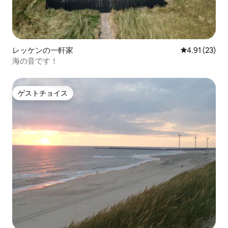
レッケンの一軒家
レビュー23件
4.91 (23)
海の音です！
ゲストチョイス
ゲストチョイス