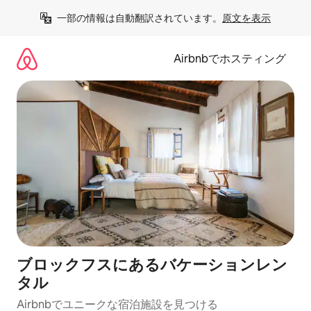
コ
一部の情報は自動翻訳されています。
原文を表示
ン
テ
ン
Airbnbでホスティング
ツ
に
ス
キ
ッ
プ
ブロックフスにあるバケーションレン
タル
Airbnbでユニークな宿泊施設を見つける