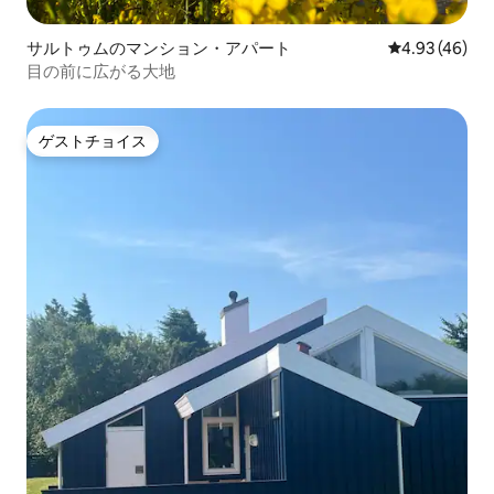
サルトゥムのマンション・アパート
レビュー46件
4.93 (46)
目の前に広がる大地
ゲストチョイス
ゲストチョイス