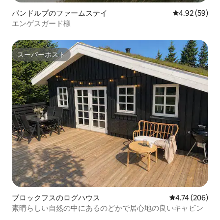
パンドルプのファームステイ
レビュー59件
4.92 (59)
エンゲスガード様
スーパーホスト
スーパーホスト
ブロックフスのログハウス
レビュー206件
4.74 (206)
素晴らしい自然の中にあるのどかで居心地の良いキャビン