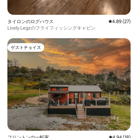
タイロンのログハウス
レビュー27件
4.89 (27)
Lively Legzのフライフィッシングキャビン
ゲストチョイス
ゲストチョイス
フリントンの一軒家
レビュー18件
4.94 (18)