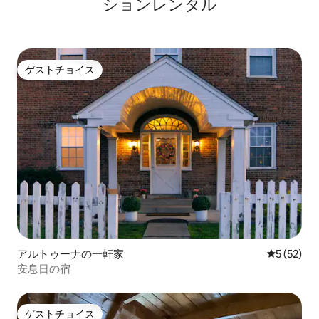
ションレンタル
ゲストチョイス
ゲストチョイス
アルトゥーナの一軒家
レビュー5
5 (52)
安息日の宿
ゲストチョイス