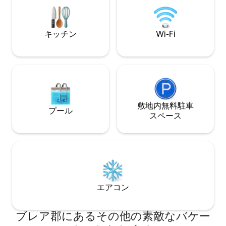
ジーがあります。
庭、思いつく限りのアメニティが20分以
ッキを囲み、自然
内にあります！ ペンシルベニア州立大
楽しむことができ
学、ハイキング、歴史、ワイナリー、蒸
キッチン
Wi-Fi
留所など！ 4 ～5つ星の評価を受けたゲス
トのみを受け入れます。
敷地内無料駐⁠車
プール
ス⁠ペ⁠ー⁠ス
エアコン
ブレア郡にあるその他の素敵なバケー