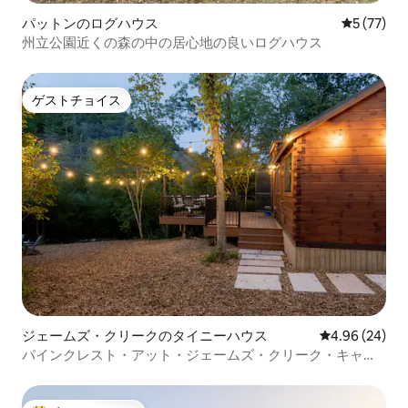
パットンのログハウス
レビュー7
5 (77)
州立公園近くの森の中の居心地の良いログハウス
ゲストチョイス
ゲストチョイス
ジェームズ・クリークのタイニーハウス
レビュー24件
4.96 (24)
パインクレスト・アット・ジェームズ・クリーク・キャビ
ンズ