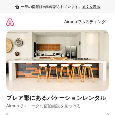
コ
一部の情報は自動翻訳されています。
原文を表示
ン
テ
ン
Airbnbでホスティング
ツ
に
ス
キ
ッ
プ
ブレア郡にあるバケーションレンタル
Airbnbでユニークな宿泊施設を見つける