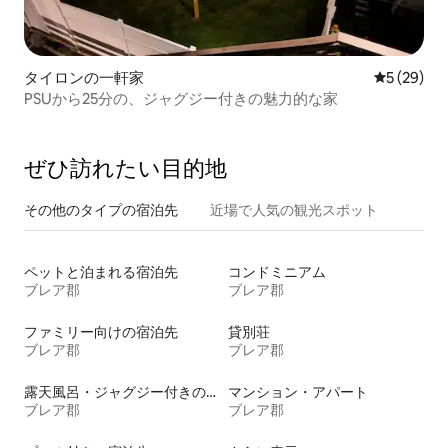
タイロンの一軒家
レビュー2
5 (29)
PSUから25分の、ジャグジー付きの魅力的な家
ぜひ訪⁠れ⁠た⁠い目⁠的⁠地
その他のタ⁠イ⁠プ⁠の宿⁠泊⁠先
近場で人気の観光スポット
ペットと泊まれる宿泊先
コンドミニアム
ブレア郡
ブレア郡
ファミリー向けの宿泊先
貸別荘
ブレア郡
ブレア郡
露天風呂・ジャグジー付きの宿泊施設
マンション・アパート
ブレア郡
ブレア郡