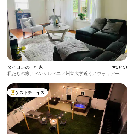
タイロンの一軒家
レビュー4
5 (45)
私たちの家／ペンシルベニア州立大学近く／ウォリアーズ
マーク
ゲストチョイス
大好評のゲストチョイスです。