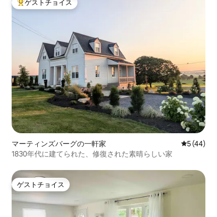
ゲストチョイス
大好評のゲストチョイスです。
マーティンズバーグの一軒家
レビュー4
5 (44)
1830年代に建てられた、修復された素晴らしい家
ゲストチョイス
ゲストチョイス