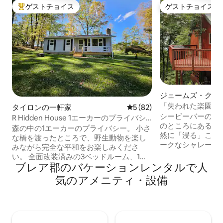
ゲストチョイス
ゲストチョイス
大好評のゲストチョイスです。
ゲストチョイス
ジェームズ・クリ
レー
「失われた楽園」
タイロンの一軒家
レビュー82件、5つ星中5つ
5 (82)
眺望、ジャグジー
シービーバーのボ
R Hidden House 1エーカーのプライバシ
のところにある、
ー
森の中の1エーカーのプライバシー。 小さ
然に「浸る」こと
な橋を渡ったところで、野生動物を楽し
ークなシャレーは
みながら完全な平和をお楽しみくださ
の上にあり、木の
い。 全面改装済みの3ベッドルーム、1バ
高さのリビングル
ブレア郡のバケーションレンタルで人
スルームの家です。メインフロアには洗
ッドを備えたオー
濯機・乾燥機を含む新しい家電がすべて
気のアメニティ・設備
えています。 天
ご利用いただけます。 ゲーム、パズル、
然光が差し込んで
テレビ、広い寝室、そして素晴らしいケ
には螺旋階段が隣
ンタッキー州を備えたファミリールー
には、プライバシ
ム！ しかし、屋外にあるものがあるの
家具を備えた、リ
に、なぜ屋内にいるのですか？ 広大な