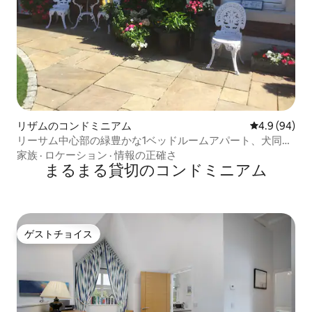
リザムのコンドミニアム
レビュー94
4.9 (94)
リーサム中心部の緑豊かな1ベッドルームアパート、犬同伴
OK
家族
·
ロケーション
·
情報の正確さ
まるまる貸切のコンドミニアム
ゲストチョイス
ゲストチョイス