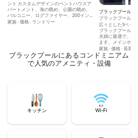
ント カスタムデザインのペントハウスア
パートメント、海の眺め、公園の眺め、
ブラックプールの
バルコニー、ログファイヤー、200インチ
ニアム
ブラックプール中
の映画館。 ブラックプールのプレミアム
家族
·
価格
·
ランドリー
アパート
広々とした3ベッ
ロフトスタイルのエグゼクティブアパー
ブラックプールを
トメント。 ラウンジ／バルコニーから途
夫婦に最適で、6
切れることのない海と公園の景色をお楽
ます。メインホス
しみください。 デザイナーズキッチン＆
ばなりません。パ
家族
·
価格
·
長期滞
スパシャワー付きバスルーム。 フルサラ
ブラックプールにあるコンドミニアム
楽は禁止です。 ブラックプールが提供す
ウンドサウンド200インチシネマ体験。
るすべてのものに
で人気のアメニティ・設備
本物のログファイヤーと木の床がユニー
な立地です。海辺
クなロフト体験を提供します。 無制限の
歩でわずか3分、
5GWi-Fi、キーレスロック、セントラルヒ
グランド・シアタ
ーティング、EV充電ポイント。
にあります。アパ
まなレストランや
部まで徒歩6分です
には階段があり、
ていることにご留
キッチン
Wi-Fi