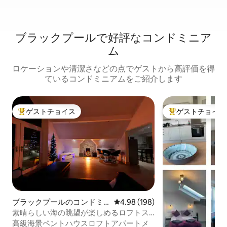
ブラックプールで好評なコンドミニア
ム
ロケーションや清潔さなどの点でゲストから高評価を得
ているコンドミニアムをご紹介します
ゲストチョイス
ゲストチョイス
大好評のゲストチョイスです。
大好評のゲストチ
ブラックプールのコンドミ
レビュー198件、5つ星中4.98
4.98 (198)
ニアム
素晴らしい海の眺望が楽しめるロフトス
タイルのペントハウスアパート
高級海景ペントハウスロフトアパートメ