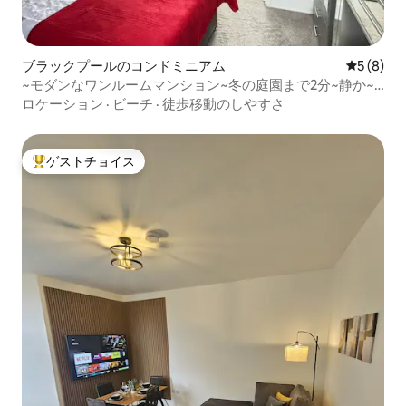
ブラックプールのコンドミニアム
レビュー
5 (8)
~モダンなワンルームマンション~冬の庭園まで2分~静か~
スマートテレビ
ロケーション
·
ビーチ
·
徒歩移動のしやすさ
ゲストチョイス
大好評のゲストチョイスです。