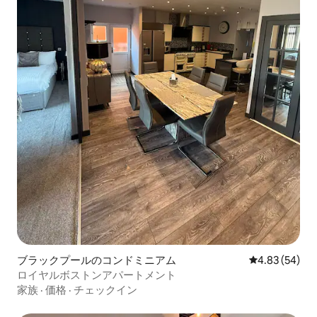
ブラックプールのコンドミニアム
レビュー54件
4.83 (54)
ロイヤルボストンアパートメント
家族
·
価格
·
チェックイン