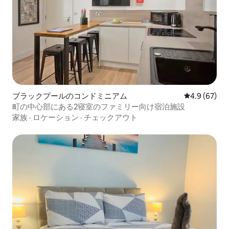
ブラックプールのコンドミニアム
レビュー67
4.9 (67)
町の中心部にある2寝室のファミリー向け宿泊施設
家族
·
ロケーション
·
チェックアウト