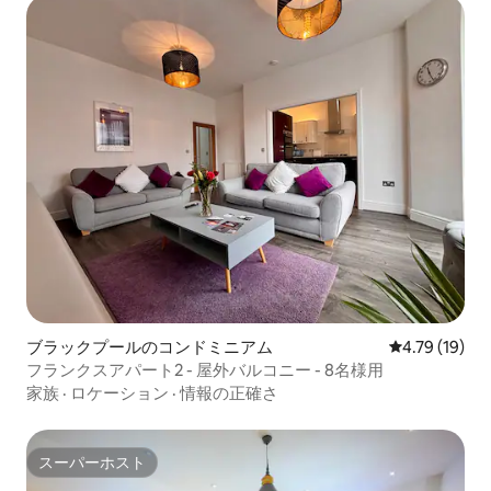
ブラックプールのコンドミニアム
レビュー19件
4.79 (19)
フランクスアパート2 - 屋外バルコニー - 8名様用
家族
·
ロケーション
·
情報の正確さ
スーパーホスト
スーパーホスト