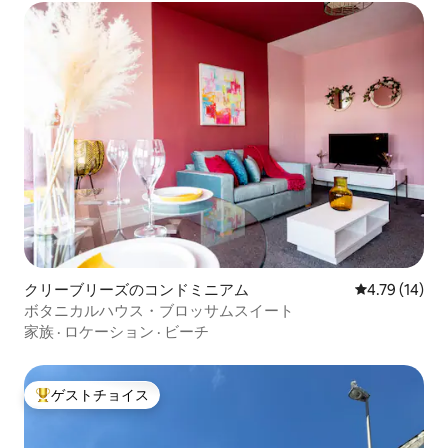
クリーブリーズのコンドミニアム
レビュー14件
4.79 (14)
ボタニカルハウス・ブロッサムスイート
家族
·
ロケーション
·
ビーチ
ゲストチョイス
大好評のゲストチョイスです。