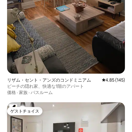
リザム・セント・アンズのコンドミニアム
レビュー145件
4.85 (145)
ビーチの隠れ家、快適な1階のアパート
価格
·
家族
·
バスルーム
ゲストチョイス
ゲストチョイス