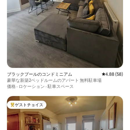
ブラックプールのコンドミニアム
レビュー58件
4.88 (58)
豪華な新築2ベッドルームのアパート 無料駐車場
価格
·
ロケーション
·
駐車スペース
ゲストチョイス
大好評のゲストチョイスです。