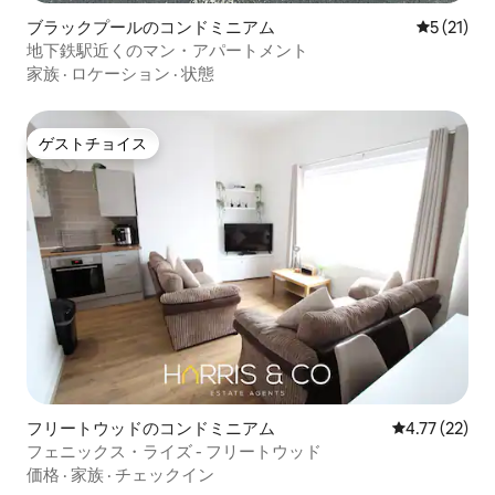
ブラックプールのコンドミニアム
レビュー2
5 (21)
地下鉄駅近くのマン・アパートメント
家族
·
ロケーション
·
状態
ゲストチョイス
ゲストチョイス
フリートウッドのコンドミニアム
レビュー22件
4.77 (22)
フェニックス・ライズ - フリートウッド
価格
·
家族
·
チェックイン