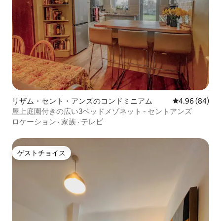
リザム・セント・アンズのコンドミニアム
レビュー84件
4.96 (84)
屋上庭園付きの広い3ベッドメゾネット - セントアンズ
ロケーション
·
家族
·
テレビ
ゲストチョイス
ゲストチョイス