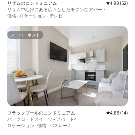
リザムのコンドミニアム
レビュー52件
4.98 (52)
リサム中心部にある広々としたモダンなアパート
価格
·
ロケーション
·
テレビ
スーパーホスト
スーパーホスト
ブラックプールのコンドミニアム
レビュー14件
4.86 (14)
パークロードスイーツ - アパート4
ロケーション
·
価格
·
バスルーム