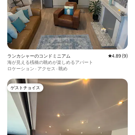
ランカシャーのコンドミニアム
レビュー9件
4.89 (9)
海が見える桟橋の眺めが楽しめるアパート
ロケーション
·
アクセス
·
眺め
ゲストチョイス
ゲストチョイス