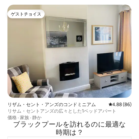
ゲストチョイス
ゲストチョイス
リザム・セント・アンズのコンドミニアム
レビュー86件
4.88 (86)
リサム・セントアンズの広々とした1ベッドアパート
価格
·
家族
·
静か
ブラックプールを訪⁠れ⁠るの⁠に最⁠適⁠な
時⁠期⁠は⁠？