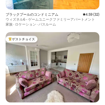
ブラックプールのコンドミニアム
レビュー32件
4.59 (32)
ウィズネル6 - ゲームユニークファミリーアパートメント
家族
·
ロケーション
·
バスルーム
ゲストチョイス
大好評のゲストチョイスです。