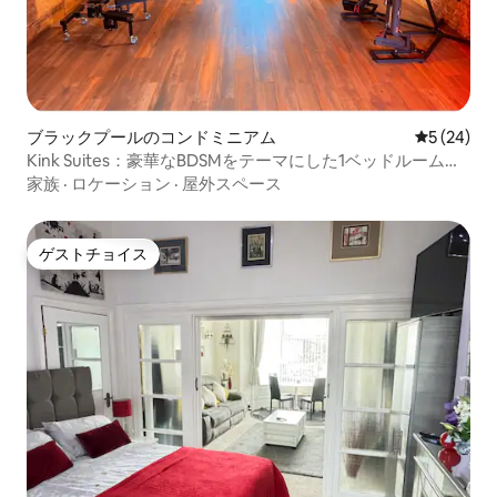
ブラックプールのコンドミニアム
レビュー2
5 (24)
Kink Suites：豪華なBDSMをテーマにした1ベッドルームの
アパート
家族
·
ロケーション
·
屋外スペース
ゲストチョイス
ゲストチョイス