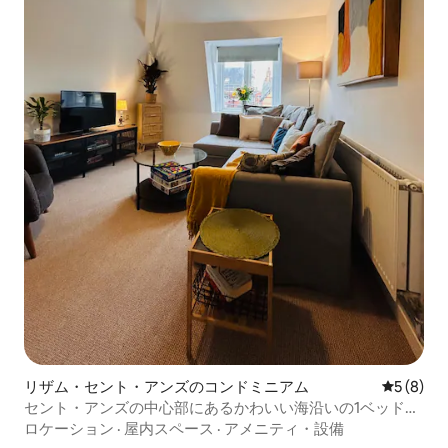
リザム・セント・アンズのコンドミニアム
レビュー
5 (8)
セント・アンズの中心部にあるかわいい海沿いの1ベッドの
宝石
ロケーション
·
屋内スペース
·
アメニティ・設備