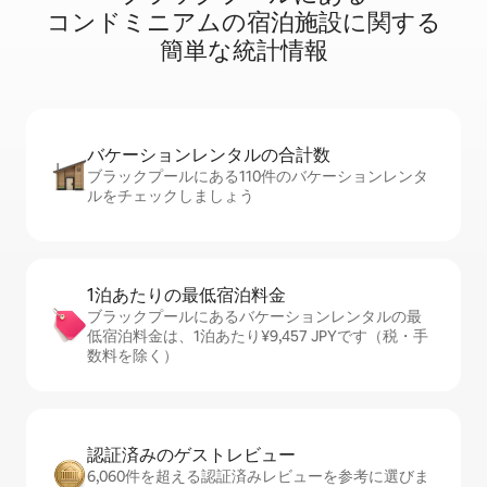
コ⁠ン⁠ド⁠ミ⁠ニ⁠ア⁠ム⁠の宿⁠泊⁠施⁠設⁠に関⁠す⁠る
簡⁠単⁠な統⁠計⁠情⁠報
バケーションレ⁠ン⁠タ⁠ル⁠の合⁠計⁠数
ブラックプールにある110件のバケーションレンタ
ルをチェックしましょう
1泊あたりの最⁠低⁠宿⁠泊⁠料⁠金
ブラックプールにあるバケーションレンタルの最
低宿泊料金は、1泊あたり¥9,457 JPYです（税・手
数料を除く）
認証済みのゲ⁠ス⁠ト⁠レ⁠ビ⁠ュ⁠ー
6,060件を超える認証済みレビューを参考に選びま