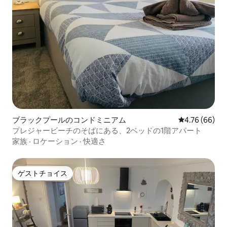
ブラックプールのコンドミニアム
レビュー66件
4.76 (66)
プレジャービーチのそばにある、2ベッドの1階アパート
家族
·
ロケーション
·
快適さ
ゲストチョイス
ゲストチョイス