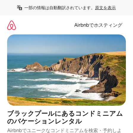
コ
一部の情報は自動翻訳されています。
原文を表示
ン
テ
ン
Airbnbでホスティング
ツ
に
ス
キ
ッ
プ
ブラックプールにあるコンドミニアム
のバケーションレンタル
Airbnbでユニークなコンドミニアムを検索・予約しよ