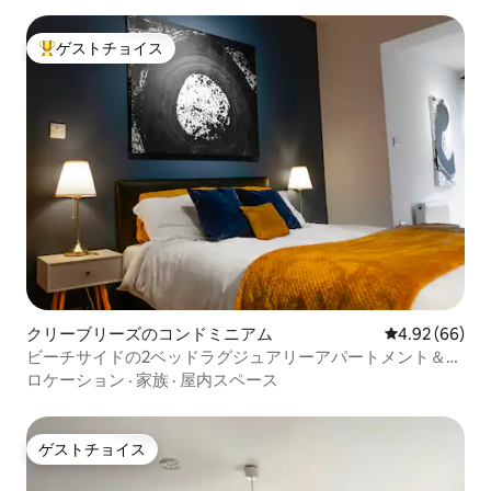
ゲストチョイス
大好評のゲストチョイスです。
クリーブリーズのコンドミニアム
レビュー66件
4.92 (66)
ビーチサイドの2ベッドラグジュアリーアパートメント＆専
用庭
ロケーション
·
家族
·
屋内スペース
ゲストチョイス
ゲストチョイス