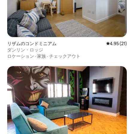
リザムのコンドミニアム
レビュー21件
4.95 (21)
ダンリン・ロッジ
ロケーション
·
家族
·
チェックアウト