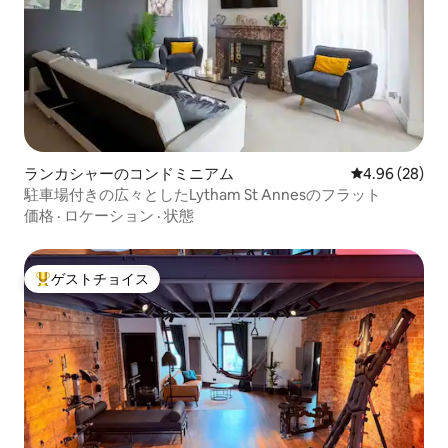
ランカシャーのコンドミニアム
レビュー28件
4.96 (28)
駐車場付きの広々としたLytham St Annesのフラット
価格
·
ロケーション
·
状態
ゲストチョイス
大好評のゲストチョイスです。