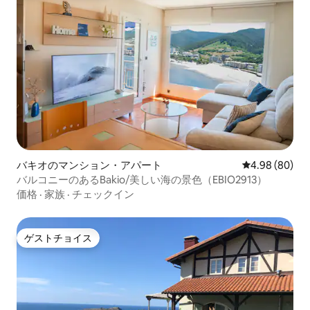
バキオのマンション・アパート
レビュー80件
4.98 (80)
バルコニーのあるBakio/美しい海の景色（EBIO2913）
価格
·
家族
·
チェックイン
ゲストチョイス
ゲストチョイス