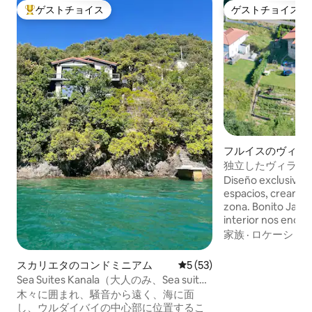
ゲストチョイス
ゲストチョイス
大好評のゲストチョイスです。
ゲストチョイス
フルイスのヴィラ
独立したヴィラの
Diseño exclusivo.
espacios, creando 
zona. Bonito Jardín con piscina. En el
interior nos enco
volúmenes que no
家族
·
ロケーショ
sensación de ampli
Dispone de 4 habit
スカリエタのコンドミニアム
レビュー53件、5つ星中5つ
5 (53)
salón de 55m2 , cocin
Sea Suites Kanala（大人のみ、Sea suites
de 50m2 y además
ii）
木々に囲まれ、騒音から遠く、海に面
de un SPA para 6 p
し、ウルダイバイの中心部に位置するこ