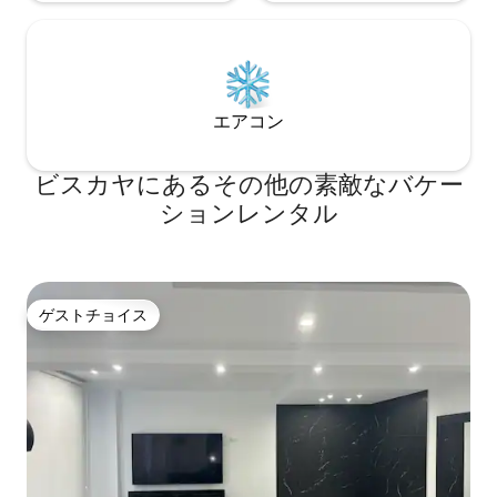
は、冷蔵庫・冷凍庫、食器洗い機、オー
ブン・電子レンジ、換気扇付きのIHコン
ロ、トースター、食事の調理器具が備わ
っています。 さらに、ご滞在中に海の壮
大な景色をお楽しみいただけるよう、お
部屋の周りには広いテラスがございま
エアコン
す。屋外ダイニングセットとアームチェ
アが備わっているので、この特別な環境
で長い夜を楽しむことができます。 ウル
ビスカヤにあるその他の素敵なバケー
ダイバイの湿地に自生する植物や樹木を
ションレンタル
ベースにした庭園は、地形に合わせた造
園が施されています。 そのため、一年
中、季節に応じた植物を楽しむことがで
きます。 また、4つのデッキチェア、大
きなパラソル、屋外ラウンジセットを備
ゲストチョイス
えた一般テラスもご利用いただけます。
ゲストチョイス
さらに、ヤシの木の下にもう一つのテラ
スがあり、そこで休息を楽しむことがで
きます。 大人専用で、18 歳未満の方はご
入場いただけません。これは、お客様が
リラックスできる大人向けの環境を見つ
け、カップルが自分たちの空間を見つ
け、静かな時間を過ごせるようにすると
いう Bustin-Baso の精神に沿ったもので