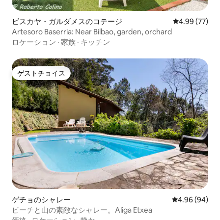
ビスカヤ・ガルダメスのコテージ
レビュー77件
4.99 (77)
Artesoro Baserria: Near Bilbao, garden, orchard
ロケーション
·
家族
·
キッチン
ゲストチョイス
ゲストチョイス
ゲチョのシャレー
レビュー94件
4.96 (94)
ビーチと山の素敵なシャレー。Aliga Etxea