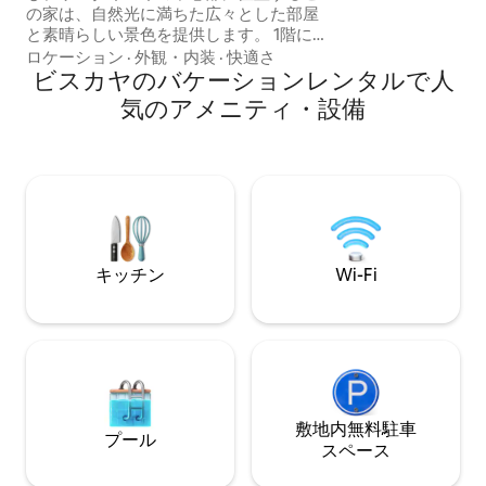
aparcamiento para 10 c
の家は、自然光に満ちた広々とした部屋
ESFCTU00004801
と素晴らしい景色を提供します。 1階に
は、バスルーム付きの1ベッドルームのス
ロケーション
·
外観・内装
·
快適さ
イートがあります。 バスルーム付きのス
ビスカヤのバケーションレンタルで人
イートルームがあります。 キッチンは、
気のアメニティ・設備
大きなテーブルのあるダイニングルーム
兼リビングルームに面してオープンにな
っています。リビングルームにはチェス
ロンのソファがあります。 お部屋全体か
らウルダイバイの河口の広大な景色が見
渡せ、家の中から自然を眺めることがで
きます。 ご滞在をお楽しみいただくため
に、お部屋からは海を見渡せるスペース
キッチン
Wi-Fi
にアクセスでき、キッチン、ダイニング
ルーム、くつろぎのリビングルームが備
わっています。リビングルームの壮大な
窓には、日差しの強い日を防ぐための伸
縮式の日よけが付いています。 リビング
には Wi-Fi ネットワークと、Netflix およ
び幅広いスポーツ番組に接続された 42 イ
ンチのテレビがあります。両方のお部屋
敷地内無料駐⁠車
プール
に、アイロンとアイロン台のある大きな
ス⁠ペ⁠ー⁠ス
クローゼットがあります。 キッチンに