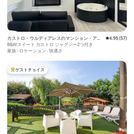
す。 ペットの同伴はお断りしています。
また、近隣住民との共存を乱さないため
にパーティーは許可されていませんが、
お客様がこの滞在を楽しむことができな
いというわけではありません。
カストロ・ウルディアレスのマンション・アパ
レビュー57件
4.95 (57)
ート
B&Wスイート カストロ ジャグジー2つ付き
家族
·
ロケーション
·
快適さ
ゲストチョイス
大好評のゲストチョイスです。