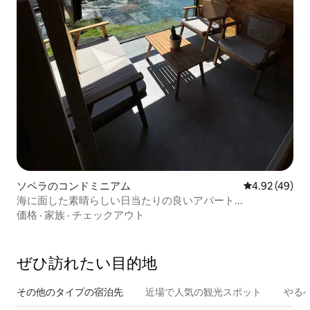
ソペラのコンドミニアム
レビュー49件
4.92 (49)
海に面した素晴らしい日当たりの良いアパート...
価格
·
家族
·
チェックアウト
ぜひ訪⁠れ⁠た⁠い目⁠的⁠地
その他のタ⁠イ⁠プ⁠の宿⁠泊⁠先
近場で人気の観光スポット
やる