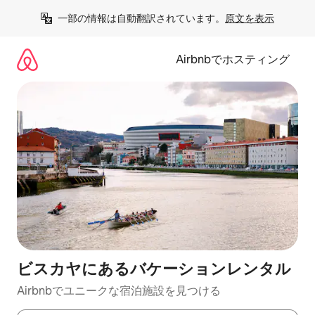
コ
一部の情報は自動翻訳されています。
原文を表示
ン
テ
ン
Airbnbでホスティング
ツ
に
ス
キ
ッ
プ
ビスカヤにあるバケーションレンタル
Airbnbでユニークな宿泊施設を見つける