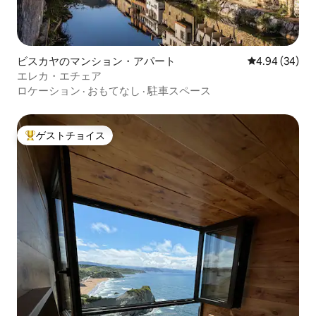
ビスカヤのマンション・アパート
レビュー34件
4.94 (34)
エレカ・エチェア
ロケーション
·
おもてなし
·
駐車スペース
ゲストチョイス
大好評のゲストチョイスです。