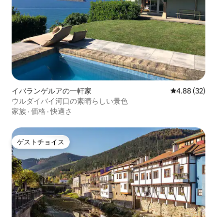
イバランゲルアの一軒家
レビュー32件
4.88 (32)
ウルダイバイ河口の素晴らしい景色
家族
·
価格
·
快適さ
ゲストチョイス
ゲストチョイス