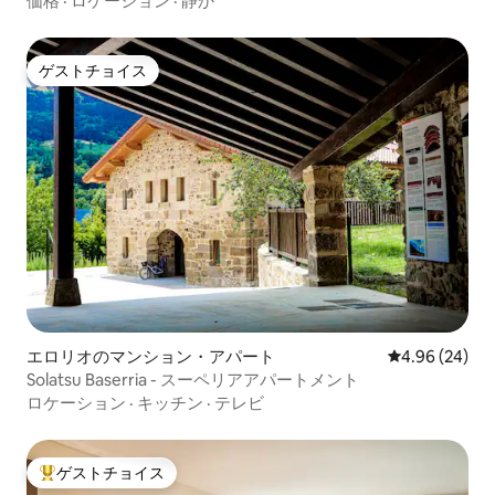
価格
·
ロケーション
·
静か
ゲストチョイス
ゲストチョイス
エロリオのマンション・アパート
レビュー24件
4.96 (24)
Solatsu Baserria - スーペリアアパートメント
ロケーション
·
キッチン
·
テレビ
ゲストチョイス
大好評のゲストチョイスです。