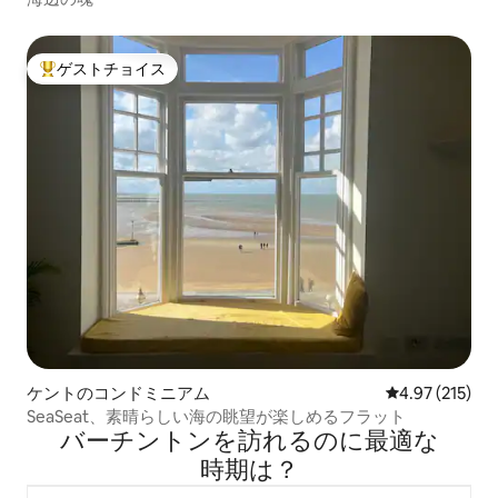
ゲストチョイス
大好評のゲストチョイスです。
ケントのコンドミニアム
レビュー215件
4.97 (215)
SeaSeat、素晴らしい海の眺望が楽しめるフラット
バーチントンを訪⁠れ⁠るの⁠に最⁠適⁠な
時⁠期⁠は⁠？