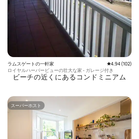
ラムスゲートの一軒家
レビュー102件
4.94 (102)
ロイヤルハーバービューの壮大な家 - ガレージ付き
ビーチの近くにあるコンドミニアム
スーパーホスト
スーパーホスト