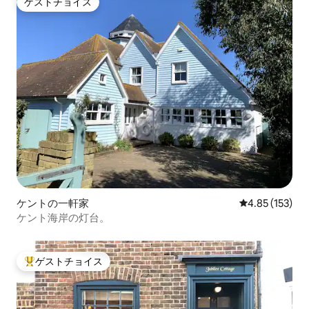
ゲストチョイス
ゲストチョイス
ケントの一軒家
レビュー153件
4.85 (153)
ケント海岸の灯台。
ゲストチョイス
大好評のゲストチョイスです。