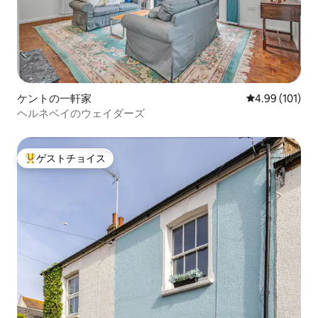
ケントの一軒家
レビュー101件
4.99 (101)
ヘルネベイのウェイダーズ
ゲストチョイス
大好評のゲストチョイスです。