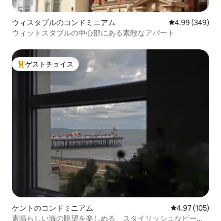
ウィスタブルのコンドミニアム
レビュー349件
4.99 (349)
ウィットスタブルの中心部にある素敵なアパート
ゲストチョイス
大好評のゲストチョイスです。
ケントのコンドミニアム
レビュー105件
4.97 (105)
素晴らしい海の眺望を楽しめる、スタイリッシュなビーチ