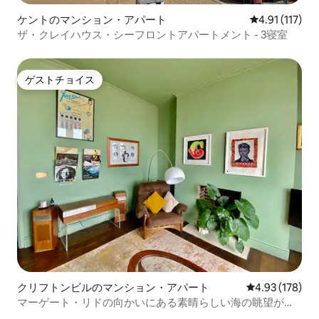
ケントのマンション・アパート
レビュー117
4.91 (117)
ザ・クレイハウス・シーフロントアパートメント - 3寝室
ゲストチョイス
ゲストチョイス
クリフトンビルのマンション・アパート
レビュー178件
4.93 (178)
マーゲート・リドの向かいにある素晴らしい海の眺望が楽
しめるアパート