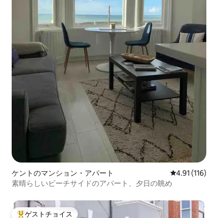
ケントのマンション・アパート
レビュー116
4.91 (116)
素晴らしいビーチサイドのアパート、夕日の眺め
ゲストチョイス