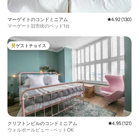
マーゲイトのコンドミニアム
レビュー130件
4.92 (130)
マーゲート旧市街のベッド1台
ゲストチョイス
大好評のゲストチョイスです。
クリフトンビルのコンドミニアム
レビュー121
4.95 (121)
ウォルポールビュー - ペットOK