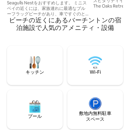
スピタリティイン
Seagulls Nestをおすすめします。 ミニス
The Oaks Ret
ベイの近くには、家族連れに最適なブル
スタブルにある、
ーフラッグビーチがあり、車ですぐのと
ョンを得たオーダ
ビーチの近くにあるバーチントンの宿
ころにはブロードステアーズ、ラムズゲ
Airbnbです。 Acorn Lodgeは、ハイエン
ート、マーゲイトの海辺の町がありま
泊施設で人気のアメニティ・設備
ドな仕上げで完全
す。Seagulls Nestは、家族連れ、カップ
た、オーダーメイ
ル、犬の散歩に最適な快適な環境でのん
ドルーム1室の隠
びりとした滞在を提供しています。 バイ
さを十分に理解す
キング・トレイルの沿岸沿いに位置し、
ただく必要があります。 ウェ
犬さん連れにもおすすめなビーチや、数
アには、ログサウ
マイルにわたる海岸線を散歩やサイクリ
ジ、屋外シャワー
ングで楽しめるこのスイートには、ダブ
ルベッド1台とソファベッド1台が備わっ
キッチン
Wi-Fi
ています。
敷地内無料駐⁠車
プール
ス⁠ペ⁠ー⁠ス