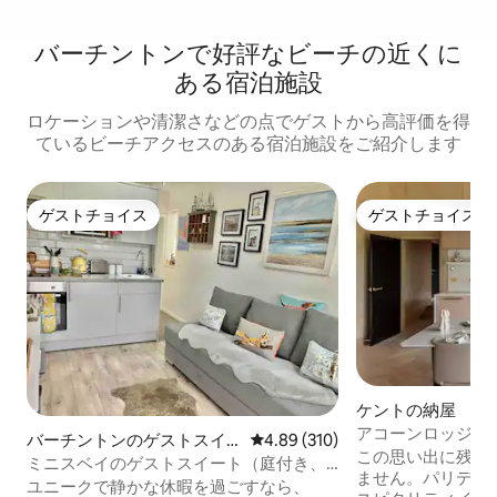
バーチントンで好評なビーチの近くに
ある宿泊施設
ロケーションや清潔さなどの点でゲストから高評価を得
ているビーチアクセスのある宿泊施設をご紹介します
ゲストチョイス
ゲストチョイス
ゲストチョイス
ゲストチョイス
ケントの納屋
アコーンロッジ @
バーチントンのゲストスイ
レビュー310件、5つ星中4.89
4.89 (310)
ート
この思い出に残る
ート
ミニスベイのゲストスイート（庭付き、
ません。パリデザイ
ビーチ近く）
ユニークで静かな休暇を過ごすなら、