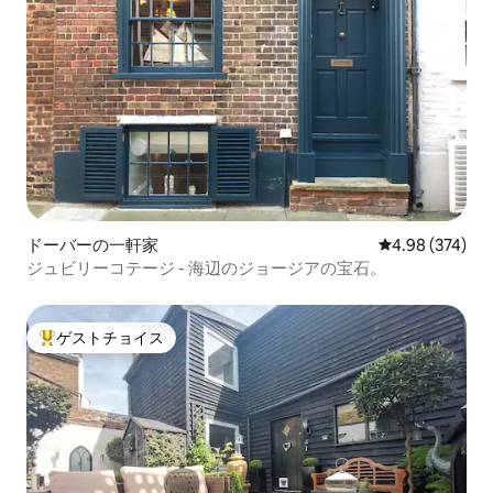
ドーバーの一軒家
レビュー374件
4.98 (374)
ジュビリーコテージ - 海辺のジョージアの宝石。
ゲストチョイス
大好評のゲストチョイスです。