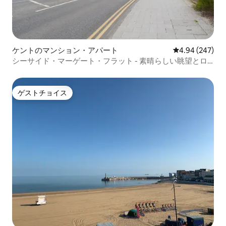
ケントのマンション・アパート
レビュー247件
4.94 (247)
シーサイド・マーゲート・フラット - 素晴らしい眺望とロ
ケーション
ゲストチョイス
ゲストチョイス