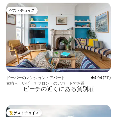
ゲストチョイス
ゲストチョイス
ドーバーのマンション・アパート
レビュー211件
4.94 (211)
素晴らしいビーチフロントのアパートでお得
ビーチの近くにある貸別荘
ゲストチョイス
大好評のゲストチョイスです。