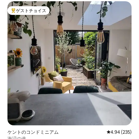
ゲストチョイス
大好評のゲストチョイスです。
ケントのコンドミニアム
レビュー235件
4.94 (235)
海辺の魂