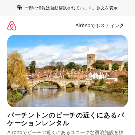
コ
一部の情報は自動翻訳されています。
原文を表示
ン
テ
ン
Airbnbでホスティング
ツ
に
ス
キ
ッ
プ
バーチントンのビーチの近くにあるバ
ケーションレンタル
Airbnbでビーチの近くにあるユニークな宿泊施設を検