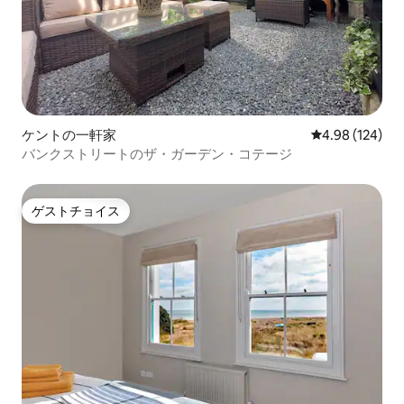
ケントの一軒家
レビュー124件
4.98 (124)
バンクストリートのザ・ガーデン・コテージ
ゲストチョイス
ゲストチョイス