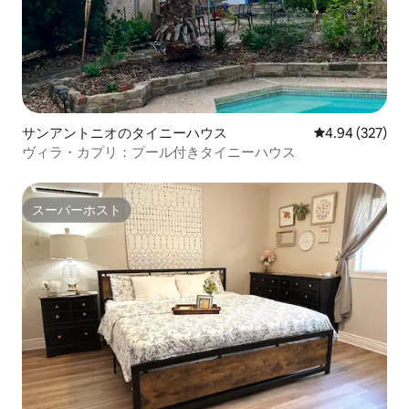
サンアントニオのタイニーハウス
レビュー327件
4.94 (327)
ヴィラ・カプリ：プール付きタイニーハウス
スーパーホスト
スーパーホスト