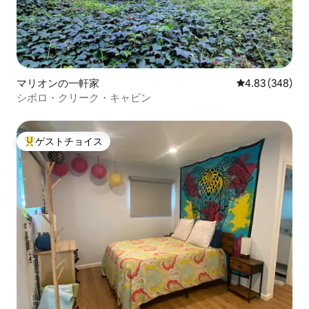
マリオンの一軒家
レビュー348件
4.83 (348)
シボロ・クリーク・キャビン
ゲストチョイス
大好評のゲストチョイスです。