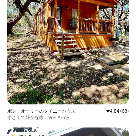
ボン・オーミーのタイニーハウス
レビュー68件
4.84 (68)
小さくて静かな家、Von Army