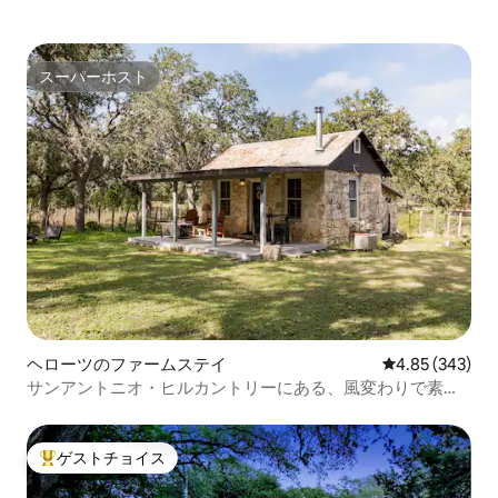
スーパーホスト
スーパーホスト
ヘローツのファームステイ
レビュー343件
4.85 (343)
サンアントニオ・ヒルカントリーにある、風変わりで素朴
なロッジ
ゲストチョイス
大好評のゲストチョイスです。