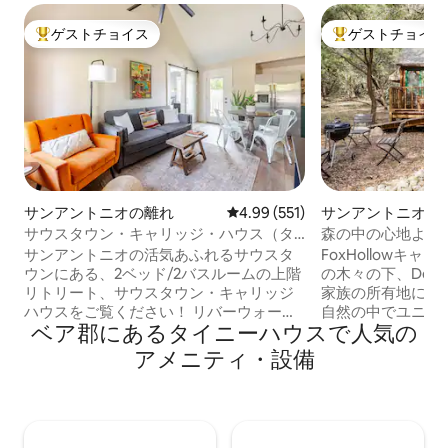
ゲストチョイス
ゲストチョイス
大好評のゲストチョイスです。
大好評のゲストチ
サンアントニオの離れ
レビュー551件、5つ星中4.99
4.99 (551)
サンアントニオの
ス
サウスタウン・キャリッジ・ハウス（タ
森の中の心地よい隠れ家
ワー・オブ・アメリカズの眺め！）
Cabin
サンアントニオの活気あふれるサウスタ
FoxHollowキ
ウンにある、2ベッド/2バスルームの上階
の木々の下、Deer
リトリート、サウスタウン・キャリッジ
家族の所有地にあ
ハウスをご覧ください！ リバーウォー
自然の中でユニー
ベア郡にあるタイニーハウスで人気の
ク、アラモ、Rosario's、Friendly Spot、
休暇をお過ごしください！ 
Blissなどの人気飲食店やバーからわずか
ングベッド、Wi-
アメニティ・設備
数歩。「2組のカップルに最適」で、卒業
RokuTV、電子
を祝う軍人の家族にも最適です。 「居心
Keurig、デッキ
地がよく、清潔」なお部屋、高級マット
ニックエリア。 鹿があなたの専用フルバ
レス、Wi-Fi、充実したキッチンをお楽し
スルームへの道を
みください。ゲストからは「100%おすす
ームは、キャビン