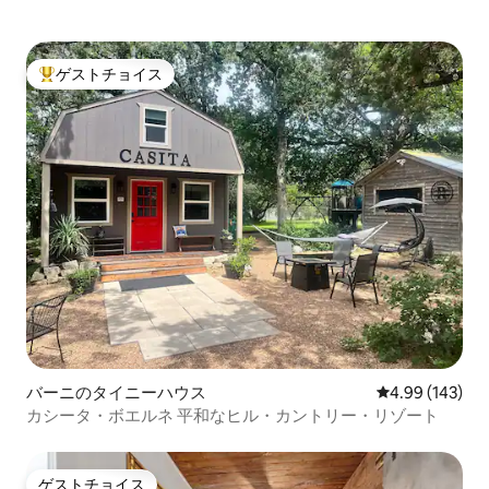
ゲストチョイス
大好評のゲストチョイスです。
バーニのタイニーハウス
レビュー143件
4.99 (143)
カシータ・ボエルネ 平和なヒル・カントリー・リゾート
ゲストチョイス