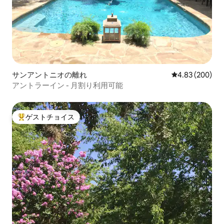
サンアントニオの離れ
レビュー200件
4.83 (200)
アントラーイン - 月割り利用可能
ゲストチョイス
大好評のゲストチョイスです。