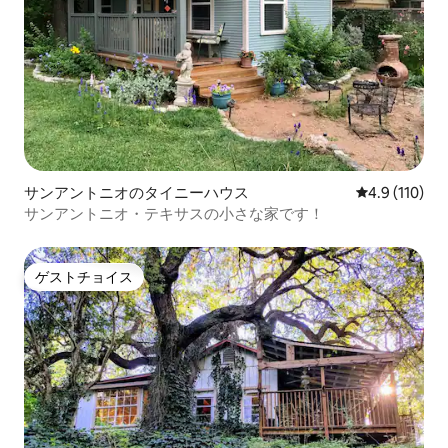
サンアントニオのタイニーハウス
レビュー110
4.9 (110)
サンアントニオ・テキサスの小さな家です！
ゲストチョイス
ゲストチョイス