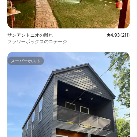
サンアントニオの離れ
レビュー211
4.93 (211)
フラワーボックスのコテージ
スーパーホスト
スーパーホスト