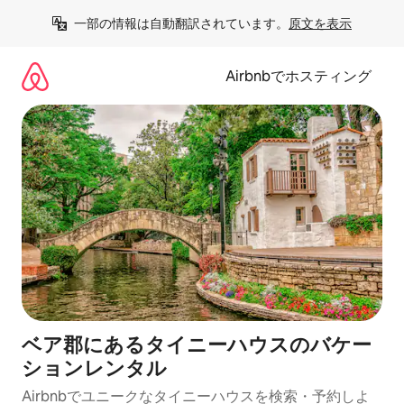
コ
一部の情報は自動翻訳されています。
原文を表示
ン
テ
ン
Airbnbでホスティング
ツ
に
ス
キ
ッ
プ
ベア郡にあるタイニーハウスのバケー
ションレンタル
Airbnbでユニークなタイニーハウスを検索・予約しよ