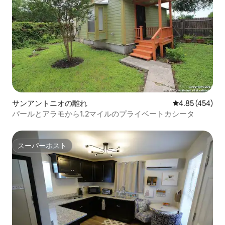
サンアントニオの離れ
レビュー454件
4.85 (454)
パールとアラモから1.2マイルのプライベートカシータ
スーパーホスト
スーパーホスト