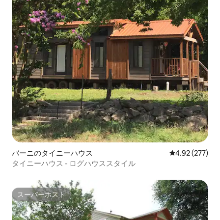
バーニのタイニーハウス
レビュー277件
4.92 (277)
タイニーハウス - ログハウススタイル
スーパーホスト
スーパーホスト