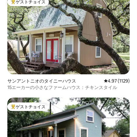
ゲストチョイス
大好評のゲストチョイスです。
サンアントニオのタイニーハウス
レビュー1129
4.97 (1129)
15エーカーの小さなファームハウス：チキンスタイル
ゲストチョイス
大好評のゲストチョイスです。