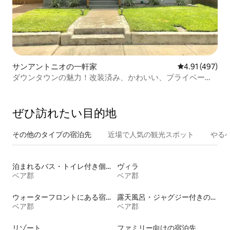
サンアントニオの一軒家
レビュー497件
4.91 (497)
ダウンタウンの魅力！改装済み、かわいい、プライベー
ト、ゲート付き。
ぜひ訪⁠れ⁠た⁠い目⁠的⁠地
その他のタ⁠イ⁠プ⁠の宿⁠泊⁠先
近場で人気の観光スポット
やる
泊まれるバス・トイレ付き個室
ヴィラ
ベア郡
ベア郡
ウォーターフロントにある宿泊施設
露天風呂・ジャグジー付きの宿泊施設
ベア郡
ベア郡
リゾート
ファミリー向けの宿泊先