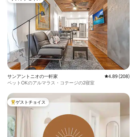
ゲストチョイス
サンアントニオの一軒家
レビュー208件
4.89 (208)
ペットOKのアルマラス・コテージの2寝室
ゲストチョイス
大好評のゲストチョイスです。