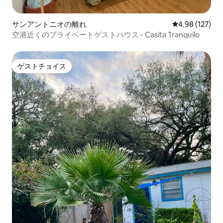
サンアントニオの離れ
レビュー127件
4.98 (127)
空港近くのプライベートゲストハウス - Casita Tranquilo
ゲストチョイス
ゲストチョイス