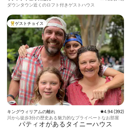
ダウンタウン近くのロフト付きゲストハウス
ゲストチョイス
大好評のゲストチョイスです。
キングウィリアムの離れ
レビュー392件
4.94 (392)
川から徒歩3分の歴史ある魅力的なプライベートなお部屋
パティオがあるタイニーハウス