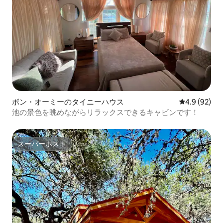
ボン・オーミーのタイニーハウス
レビュー92
4.9 (92)
池の景色を眺めながらリラックスできるキャビンです！
スーパーホスト
スーパーホスト