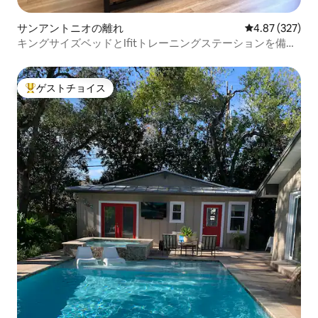
サンアントニオの離れ
レビュー327件
4.87 (327)
キングサイズベッドとIfitトレーニングステーションを備え
た快適な隠れ家
ゲストチョイス
大好評のゲストチョイスです。