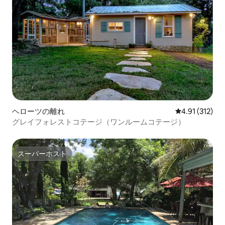
ヘローツの離れ
レビュー312
4.91 (312)
グレイフォレストコテージ（ワンルームコテージ）
スーパーホスト
スーパーホスト