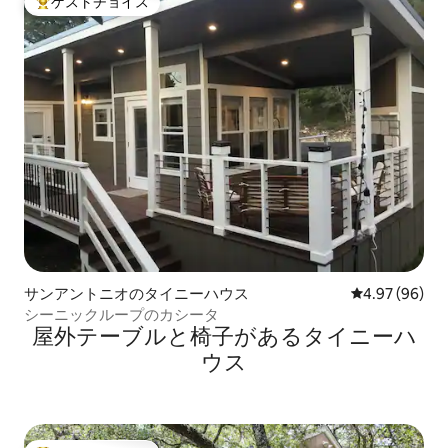
ゲストチョイス
大好評のゲストチョイスです。
サンアントニオのタイニーハウス
レビュー96件
4.97 (96)
シーニックループのカシータ
屋外テーブルと椅子があるタイニーハ
ウス