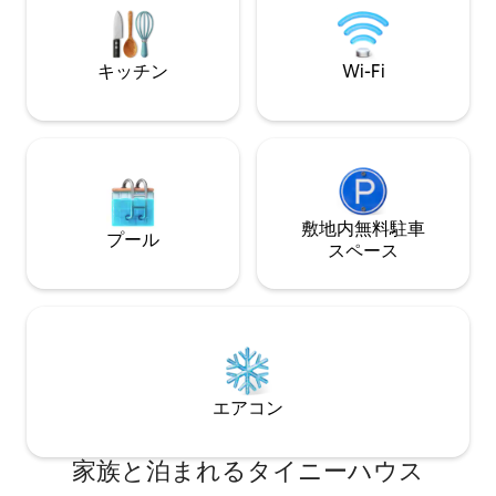
め！」という絶賛の声が寄せられていま
ある3つの専用バス
す。 静かでモダン、徒歩圏内にありま
鮮な空気、野生生
す。サンアントニオでの休暇にぴったり
雰囲気を楽しみな
キッチン
Wi-Fi
です！ 許可証：STR-25-13400957
トランまでわずか
敷地内無料駐⁠車
プール
ス⁠ペ⁠ー⁠ス
エアコン
家族と泊まれるタイニーハウス