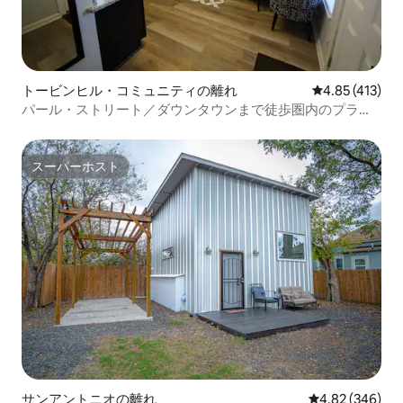
トービンヒル・コミュニティの離れ
レビュー413件
4.85 (413)
パール・ストリート／ダウンタウンまで徒歩圏内のプライ
ベートなカシータ
スーパーホスト
スーパーホスト
サンアントニオの離れ
レビュー346件
4.82 (346)