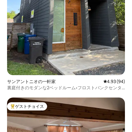
サンアントニオの一軒家
レビュー94件
4.93 (94)
裏庭付きのモダンな2ベッドルーム•フロストバンクセンタ
ーまで2分
ゲストチョイス
大好評のゲストチョイスです。