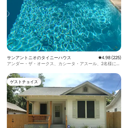
サンアントニオのタイニーハウス
レビュー225件
4.98 (225)
アンダー・ザ・オークス、カシータ・アスール、2名様に最
適
ゲストチョイス
ゲストチョイス