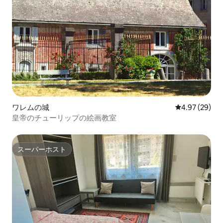
ワレムの城
レビュー29件
4.97 (29)
皇帝のチューリップの絵画教室
スーパーホスト
スーパーホスト