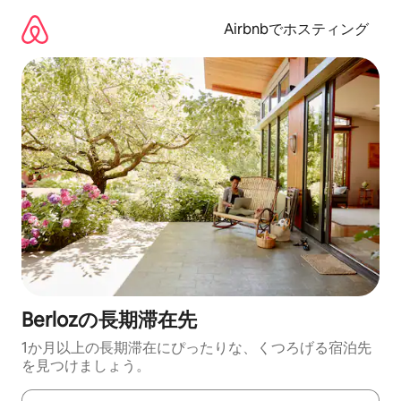
コ
ン
Airbnbでホスティング
テ
ン
ツ
に
ス
キ
ッ
プ
Berlozの長期滞在先
1か月以上の長期滞在にぴったりな、くつろげる宿泊先
を見つけましょう。