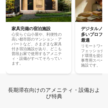
家具完備の宿⁠泊⁠施⁠設
デジタルノマド
多⁠いプ⁠ロ⁠フ⁠ェ⁠
心安らぐ山小屋や、利便性の
高い都市部のマンション・ア
最⁠適
パートなど、さまざまな家具
リモートワーク
付き宿泊施設があり、どこも
フェッショナル
普段お家で使用するアメニテ
ド環境を提供する
ィ・設備がすべてそろってい
事専用スペース
ます。
施設です。
長期滞在向け⁠のア⁠メ⁠ニ⁠テ⁠ィ⁠・設⁠備⁠およ
び特⁠典