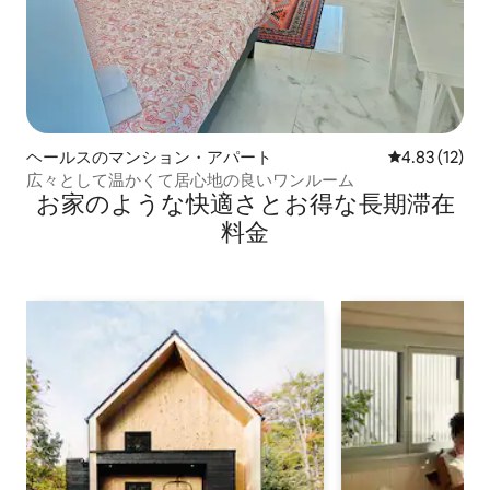
ヘールスのマンション・アパート
レビュー12件
4.83 (12)
広々として温かくて居心地の良いワンルーム
お家のような快⁠適⁠さ⁠とお⁠得⁠な長⁠期⁠滞⁠在
料⁠金