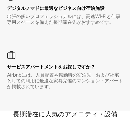
デジタルノマド⁠に最⁠適⁠なビ⁠ジ⁠ネ⁠ス⁠向⁠け宿⁠泊⁠施⁠設
出張の多いプロフェッショナルには、高速Wi-Fiと仕事
専用スペースを備えた長期滞在先がおすすめです。
サービスアパートメントをお探しですか？
Airbnbには、人員配置や転勤時の宿泊先、および社宅
としての利用に最適な家具完備のマンション・アパート
が掲載されています。
長期滞在に人気のアメニティ・設備