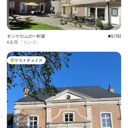
ギンゲロムの一軒家
レビュー1
5 (15)
6名用 「リンゴ」
ゲストチョイス
大好評のゲストチョイスです。