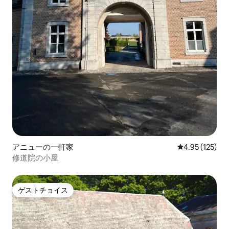
アニューの一軒家
レビュー125件
4.95 (125)
修道院の小屋
ゲストチョイス
ゲストチョイス