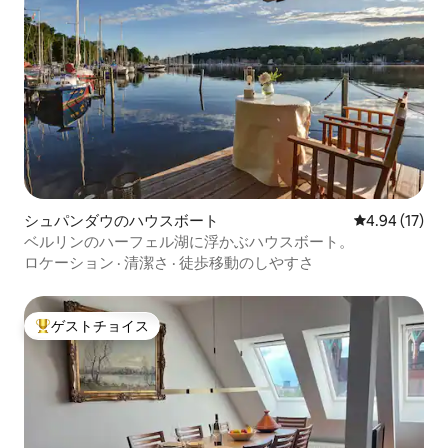
シュパンダウのハウスボート
レビュー17件
4.94 (17)
ベルリンのハーフェル湖に浮かぶハウスボート。
ロケーション
·
清潔さ
·
徒歩移動のしやすさ
ゲストチョイス
大好評のゲストチョイスです。