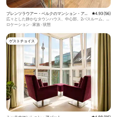
プレンツラウアー・ベルクのマンション・アパ
レビュー56件
4.93 (56)
ート
広々とした静かなタウンハウス、中心部、2バスルーム、ジ
ム
ロケーション
·
家族
·
状態
ゲストチョイス
ゲストチョイス