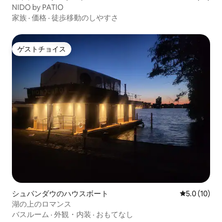
NIDO by PATIO
家族
·
価格
·
徒歩移動のしやすさ
ゲストチョイス
ゲストチョイス
シュパンダウのハウスボート
レビュー10
5.0 (10)
湖の上のロマンス
バスルーム
·
外観・内装
·
おもてなし