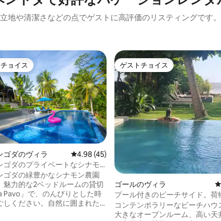
立地や清潔さなどの点でゲストに高評価のリスティングです。
トチョイス
ゲストチョイス
ゲストチョイスです。
ゲストチョイス
ンゴダのヴィラ
レビュー45件、5つ星中4.98つ星の平均評価
4.98 (45)
ンゴダのプライベートなシナモ
中4.84つ星の平均評価
テーションヴィラ
ンゴダの緑豊かなシナモン農園
、魅力的な2ベッドルームの貸切
ゴールのヴィラ
lla Pavo」で、のんびりとした時
プール付きのビーチサイド。荷
ごしください。自然に囲まれた
して、リラックスして、楽しん
コンテンポラリーなビーチハウ
な隠れ家は、完全なプライバシ
い
大きなオープンルーム、高い天