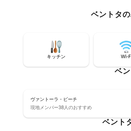
ーを確保
設で、ヒッカドゥワ中心部からわずか1
スできる雰囲
km南に位置しています。 完全に改装され
めながら
ベントタの
たプライベートビーチハウスは、家族や
に最適な
お友達のグループで美しいエリアを探索
い。この
するのに理想的な拠点です。ダイビン
してユニ
グ、シュノーケリング、サーフィン、自
連れや少
然観察、スリランカの太陽の下でビーチ
です。 ヒッカドゥワから車ですぐの便利
を楽しむのに最適です。 セルフケータリ
なロケー
ングの家には、3つのエアコン付きベッド
ルームがあり、6名様が宿泊できます。
キッチン
Wi-F
ベン
ヴァントーラ・ビーチ
現地メンバー38人のおすすめ
ベント