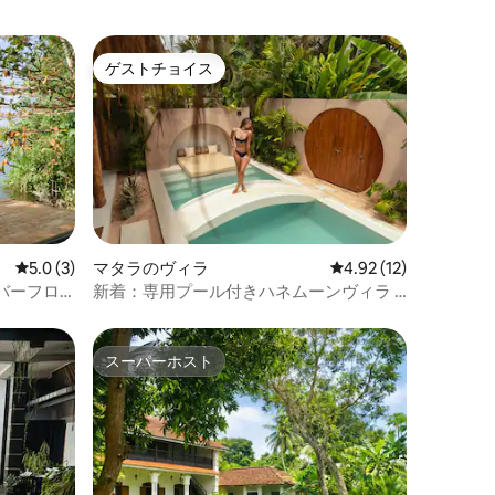
ゲストチョイス
ゲストチョイス
レビュー3件、5つ星中5.0つ星の平均評価
5.0 (3)
マタラのヴィラ
レビュー12件、5つ星
4.92 (12)
バーフロ
新着：専用プール付きハネムーンヴィラ -
AMARE Villas
スーパーホスト
スーパーホスト