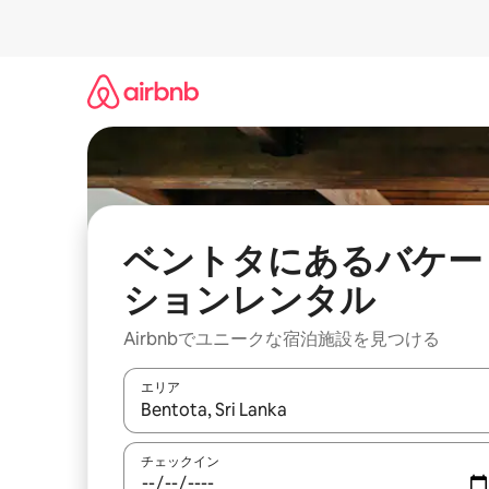
コ
ン
テ
ン
ツ
に
ス
キ
ッ
プ
ベントタにあるバケー
ションレンタル
Airbnbでユニークな宿泊施設を見つける
エリア
検索結果が表示されたら、上下の矢印キーを使っ
チェックイン