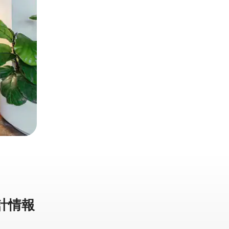
計⁠情⁠報