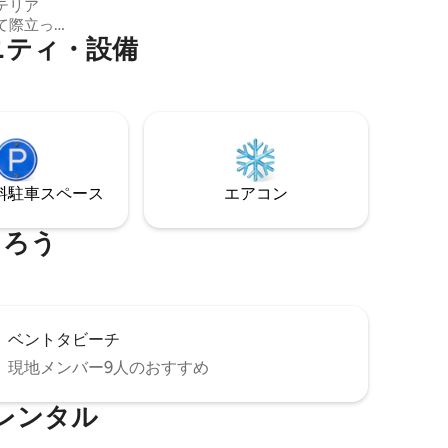
テリア
が4室あり、すべてにエアコンとシーリン
て際立っ
グファン、お湯、高級リネンが備わって
ニティ・設備
おり、ヴィラの隅々から素晴らしいビー
ルには浅い
チビューを楽しめます。キッチン付きの
ンと天井
広いダイニングエリアと、衛星テレビ付
-Fi スマ
きのリビングルームがあります。屋外ス
エスプレッ
ペースを楽しむための大きなプールと
、ベッ
庭。 インド洋はすぐそこで、完璧な熱帯
休暇をお過ごしいただけます！
マネージ
⁠車ス⁠ペ⁠ー⁠ス
エアコン
フを手配
まろう
ベントタビーチ
現地メンバー9人のおすすめ
レンタル