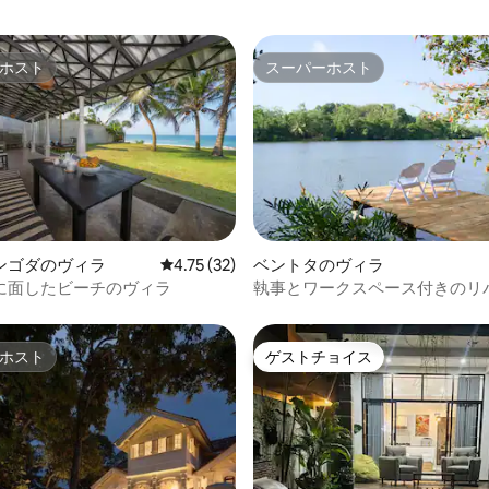
ホスト
スーパーホスト
ホスト
スーパーホスト
4.87つ星の平均評価
ンゴダのヴィラ
レビュー32件、5つ星中4.75つ星の平均評価
4.75 (32)
ベントタのヴィラ
に面したビーチのヴィラ
執事とワークスペース付きのリ
ントヴィラ
ホスト
ゲストチョイス
ホスト
ゲストチョイス