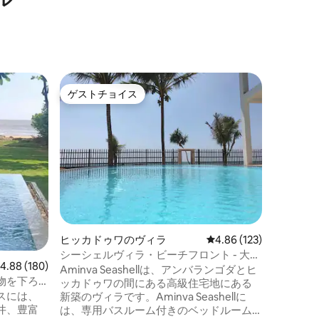
アンバラ
ゲストチョイス
ゲスト
ゲストチョイス
ゲスト
Red Par
イミング
レッド・
スリラン
コンクリ
です。 
ーインタ
室2室が
設置され
ンをご利
小さな庭
ヒッカドゥワのヴィラ
レビュー123件、5つ星
4.86 (123)
り、木陰
渡すこと
シーシェルヴィラ・ビーチフロント - 大き
レビュー180件、5つ星中4.88つ星の平均評価
4.88 (180)
い朝食と
なプール - 20%割引
Aminva Seashellは、アンバランゴダとヒ
お部屋の
物を下ろ
ッカドゥワの間にある高級住宅地にある
含まれて
でくださ
スには、
新築のヴィラです。Aminva Seashellに
井、豊富
は、専用バスルーム付きのベッドルーム