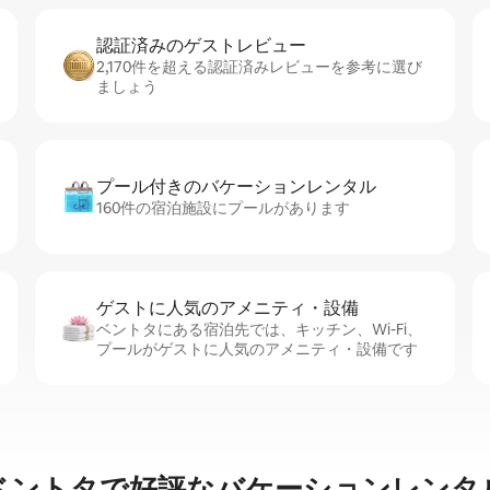
認証済みのゲ⁠ス⁠ト⁠レ⁠ビ⁠ュ⁠ー
2,170件を超える認証済みレビューを参考に選び
ましょう
プール付きのバ⁠ケ⁠ー⁠シ⁠ョ⁠ンレ⁠ン⁠タ⁠ル
160件の宿泊施設にプールがあります
ゲストに人⁠気⁠のア⁠メ⁠ニ⁠テ⁠ィ・設⁠備
ベントタにある宿泊先では、キッチン、Wi-Fi、
プールがゲストに人気のアメニティ・設備です
ベントタで好評なバケーションレンタ