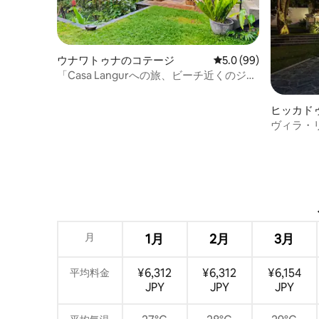
ウナワトゥナのコテージ
レビュー99件、5つ星
5.0 (99)
「Casa Langurへの旅、ビーチ近くのジャ
ングルの楽園」
ヒッカド
ヴィラ・
イドン
月
1月
2月
3月
¥6,312
¥6,312
¥6,154
平均料金
JPY
JPY
JPY