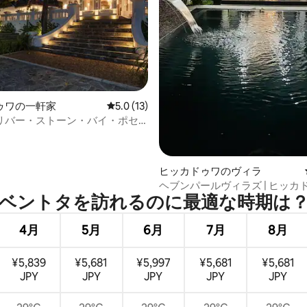
中5.0つ星の平均評価
ゥワの一軒家
レビュー13件、5つ星中5.0つ星の平均評価
5.0 (13)
リバー・ストーン・バイ・ポセ
ヒッカドゥワのヴィラ
ヘブンパールヴィラズ | ヒッカ
ベントタを訪⁠れ⁠るの⁠に最⁠適⁠な時⁠期⁠は⁠
4月
5月
6月
7月
8月
¥5,839
¥5,681
¥5,997
¥5,681
¥5,681
JPY
JPY
JPY
JPY
JPY