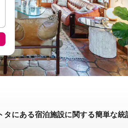
に⁠あ⁠る宿⁠泊⁠施⁠設⁠に関⁠す⁠る簡⁠単⁠な統⁠