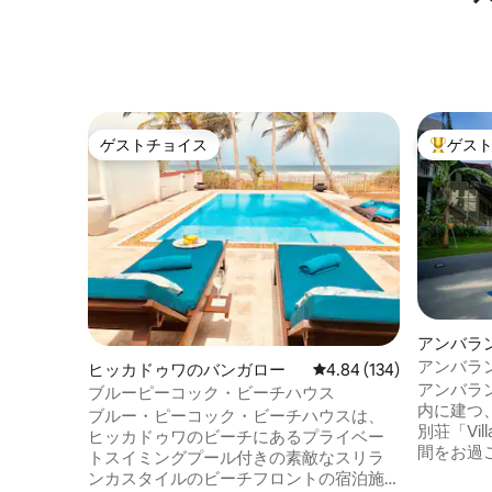
ゲストチョイス
ゲス
ゲストチョイス
大好評の
アンバラ
アンバラ
ヒッカドゥワのバンガロー
レビュー134件、5つ星
4.84 (134)
ンプラン
アンバラ
ブルーピーコック・ビーチハウス
内に建つ
ブルー・ピーコック・ビーチハウスは、
別荘「Vi
ヒッカドゥワのビーチにあるプライベー
間をお過
トスイミングプール付きの素敵なスリラ
この静か
ンカスタイルのビーチフロントの宿泊施