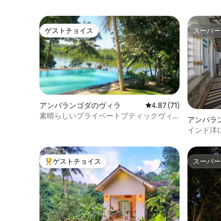
ゲストチョイス
スーパー
ゲストチョイス
スーパー
アンバランゴダのヴィラ
レビュー71件、5つ星中
4.87 (71)
素晴らしいプライベートブティックヴィ
アンバラ
ラ
インド洋
ゲストチョイス
スーパー
大好評のゲストチョイスです。
スーパー