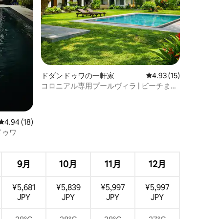
ドダンドゥワの一軒家
レビュー15件、5つ星
4.93 (15)
コロニアル専用プールヴィラ | ビーチまで
5分
レビュー18件、5つ星中4.94つ星の平均評価
4.94 (18)
ドゥワ
？
9月
10月
11月
12月
¥5,681
¥5,839
¥5,997
¥5,997
JPY
JPY
JPY
JPY