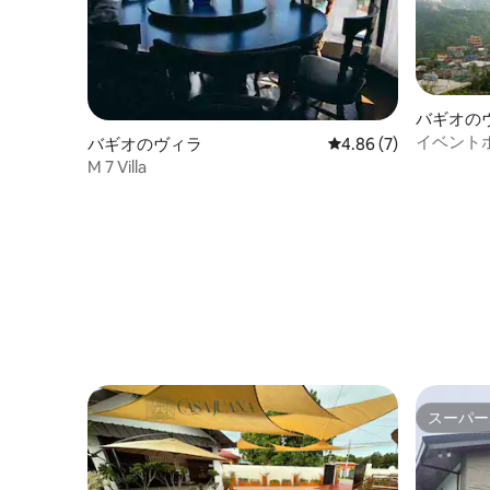
バギオの
イベントホ
バギオのヴィラ
レビュー7件、5つ星中
4.86 (7)
トビュー
M 7 Villa
スーパー
スーパー