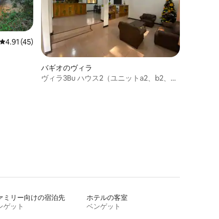
レビュー45件、5つ星中4.91つ星の平均評価
4.91 (45)
バギオのヴィラ
ヴィラ3Bu ハウス2（ユニットa2、b2、
c2、d2、b2-屋根裏）
ァミリー向けの宿泊先
ホテルの客室
ンゲット
ベンゲット