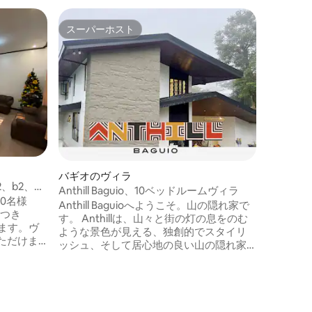
バギオの
スーパーホスト
スーパーホスト
ヴィラ3B
c1、b1
場所：CAMP 7, B
超過分は
最大45
金に含まれるもの：
ム 🥘ダ
の🍽無料使用 ⛲️広い庭と
300 Mb
料使用 
水シャワー
の車を収容で
バギオのヴィラ
イン：午
2、b2、
Anthill Baguio、10ベッドルームヴィラ
30分
Anthill Baguioへようこそ。山の隠れ家で
につき
す。 Anthillは、山々と街の灯の息をのむ
します。ヴ
ような景色が見える、独創的でスタイリ
ただけま
ッシュ、そして居心地の良い山の隠れ家
です。休息、リラクゼーション、質の高
ン キッチン
い時間のために設計されており、環境に
優しいタッチ、プレミアム寝具、思いや
りのあるアメニティが全体に備わってい
良い🛀冷
ます。 当宿泊施設は、最大30人のゲスト