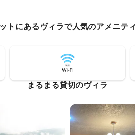
walkable cafes, restaurants
水・温水シャワー。 ⏲コンロ 🍚
nd nearby one stop shop.
台以上の車を収容できる🅿️広い駐
ェックイン：午後2時 チェック
前11時30分
ットにあるヴィラで人気のアメニテ
Wi-Fi
まるまる貸切のヴィラ