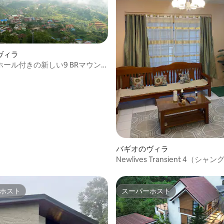
ヴィラ
ール付きの新しい9 BRマウン
4.86つ星の平均評価
ヴィラ
バギオのヴィラ
Newlives Transient 4（シ
割区画）
ホスト
スーパーホスト
ホスト
スーパーホスト