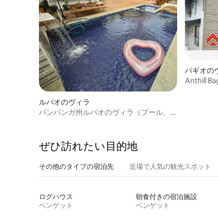
バギオの
Anthil
ルバオのヴィラ
パンパンガ州ルバオのヴィラ（プール、
ビデオケ、Wi-Fi付き）
ぜひ訪⁠れ⁠た⁠い目⁠的⁠地
その他のタ⁠イ⁠プ⁠の宿⁠泊⁠先
近場で人気の観光スポット
ログハウス
朝食付きの宿泊施設
ベンゲット
ベンゲット