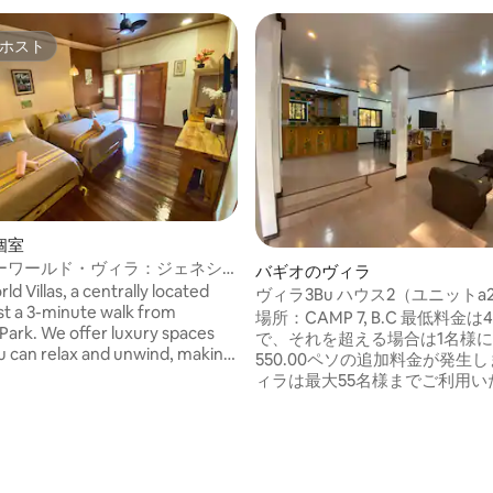
ホスト
ホスト
個室
ーワールド・ヴィラ：ジェネシ
バギオのヴィラ
ld Villas, a centrally located
ヴィラ3Bu ハウス2（ユニットa
ust a 3-minute walk from
c2、d2、b2-屋根裏）
場所：CAMP 7, B.C 最低料金は40名様
ark. We offer luxury spaces
で、それを超える場合は1名様
 can relax and unwind, making
550.00ペソの追加料金が発生
or families and groups seeking
ィラは最大55名様までご利用い
enience and comfort. Enjoy
す 料金に含まれるもの： 🛁快適さとバス
ous veranda or the outdoor
ルーム 🥘ダイニング 🫕キッチ
t for a classic experience here
用品の🍽無料使用 ⛲️広い庭と眺めの良い
y of Pines. With its prime
暖炉 300 MbpsのWi-Fi☢️無料使用 冷蔵庫
 we ensure convenient access
の❄️無料使用 🛏枕と毛布 水圧の