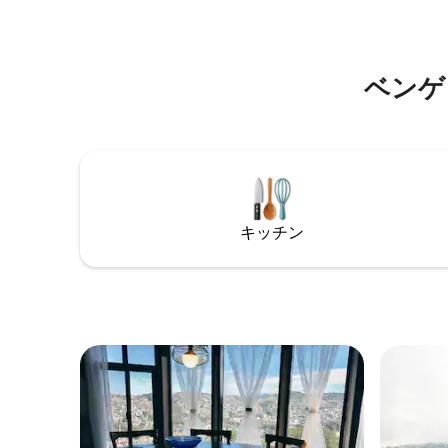
to taxis, walkable cafes, restaurants
to taxis, 
buffet, and nearby one stop shop.
buffet, a
ベンゲ
キッチン