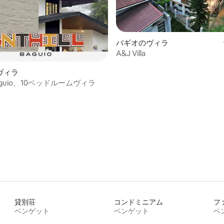
バギオのヴィラ
A&J Villa
ヴィラ
l Baguio、10ベッドルームヴィラ
貸別荘
コンドミニアム
フ
ベンゲット
ベンゲット
ベ