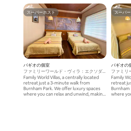
スーパーホスト
スーパー
スーパーホスト
スーパー
バギオの個室
バギオの
ファミリーワールド・ヴィラ：エクソダ
ファミリ
スルーム
スルーム
Family World Villas, a centrally located
Family Wor
retreat just a 3-minute walk from
retreat j
Burnham Park. We offer luxury spaces
Burnham P
where you can relax and unwind, making
where you
it ideal for families and groups seeking
it ideal f
both convenience and comfort. Enjoy
both conv
our spacious veranda or the outdoor
our spaci
bonfire pit for a classic experience here
bonfire pi
in the City of Pines. With its prime
in the Cit
location, we ensure convenient access
location,