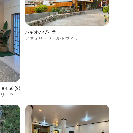
バギオのヴィラ
ファミリーワールドヴィラ
レビュー9件、5つ星中4.56つ星の平均評価
4.56 (9)
ャングリ・ラ分