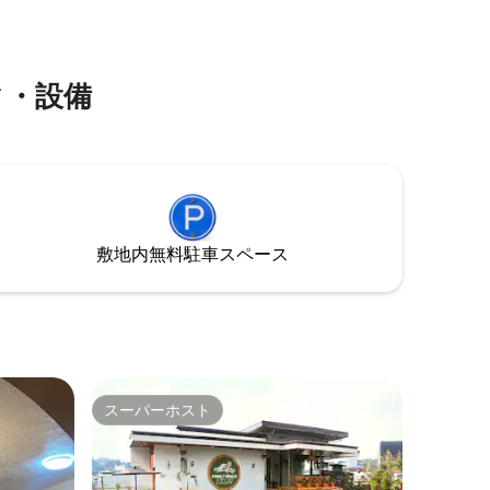
炊飯器 13
を受け入れることができる10寝室のヴィ
車場 チ
ラです。 ゲートが完全に設置された宿泊
アウト：午
施設には、敷地内に6台分の駐車スペー
ス、外に4台分の駐車スペースがあり、家
ィ・設備
族連れや団体に最適です。
敷地内無料駐⁠車ス⁠ペ⁠ー⁠ス
スーパーホスト
スーパーホスト