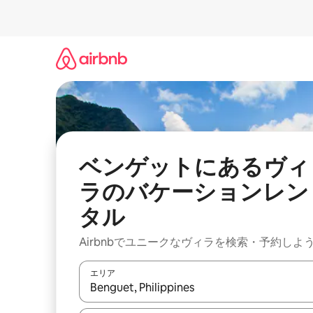
コ
ン
テ
ン
ツ
に
ス
キ
ッ
プ
ベンゲットにあるヴィ
ラのバケーションレン
タル
Airbnbでユニークなヴィラを検索・予約しよ
エリア
検索結果が表示されたら、上下の矢印キーを使っ