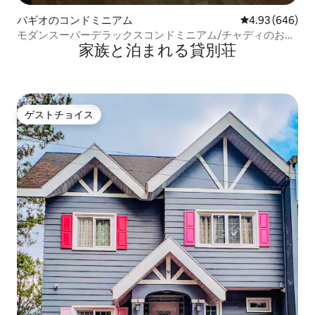
バギオのコンドミニアム
レビュー646件
4.93 (646)
モダンスーパーデラックスコンドミニアム/チャディのお部
家族と泊まれる貸別荘
屋
ゲストチョイス
ゲストチョイス