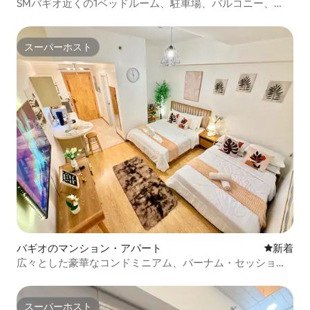
SMバギオ近くの1ベッドルーム、駐車場、バルコニー、
Netflix付き
スーパーホスト
スーパーホスト
バギオのマンション・アパート
新しい宿
新着
広々とした豪華なコンドミニアム、バーナム・セッション
とSMまで徒歩圏内
スーパーホスト