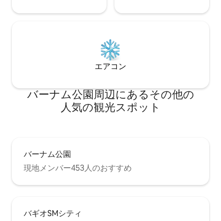
エアコン
バーナム公園⁠周⁠辺⁠に⁠あ⁠るそ⁠の⁠他⁠の
人⁠気⁠の観⁠光⁠ス⁠ポ⁠ッ⁠ト
バーナム公園
現地メンバー453人のおすすめ
バギオSMシティ