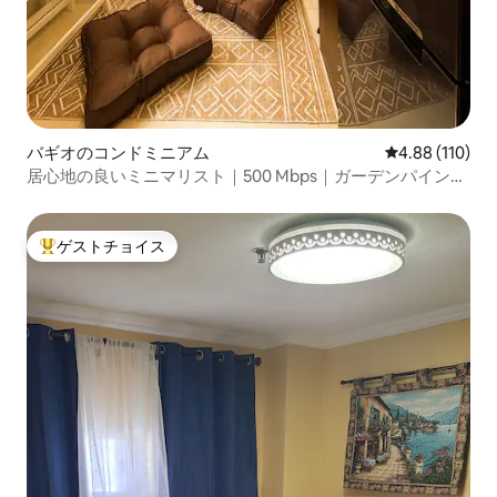
バギオのコンドミニアム
レビュー110件
4.88 (110)
居心地の良いミニマリスト｜500 Mbps｜ガーデンパインツ
リーの眺め
ゲストチョイス
大好評のゲストチョイスです。