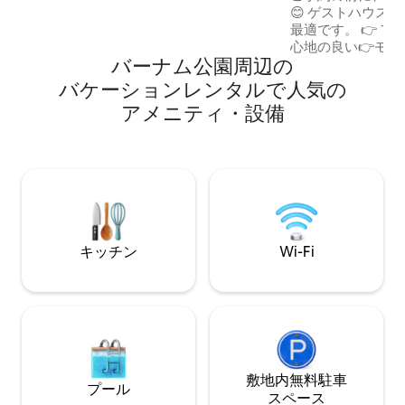
ンアンドオリーブまで8分 🚗 Craft 1945
😊 ゲストハウスは、次の理由であなたに
まで車で5分 🚗 バレンシアスまで5分 🚗
最適です。 👉 ファミリー向けの体験 居
Lime and Basilまで5分 🚗 「Le Chef at
心地の良い👉モダ
The Manor」まで車で10分 🚗 カフェステ
バーナム公園⁠周⁠辺⁠の
グネチャーロフト フ
ラまで車で20分 🚗
👉 高速Wi-Fi 👉 55インチQLED 4Kテレ
バ⁠ケ⁠ー⁠シ⁠ョ⁠ン⁠レ⁠ン⁠タ⁠ル⁠で人⁠気⁠の
ビ、NETFLIXとDisney
ア⁠メ⁠ニ⁠テ⁠ィ⁠・⁠設⁠備
の👉そろったキッ
の景色を望む👉バ
👉近く ジョンヘ
バスまで👉2 ～3分 👉 非の打ち
ない清潔感のあるゲス
場は車1台またはバ
大10～12名様ま
す
キッチン
Wi-Fi
敷地内無料駐⁠車
プール
ス⁠ペ⁠ー⁠ス