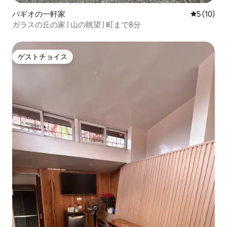
バギオの一軒家
レビュー1
5 (10)
ガラスの丘の家 | 山の眺望 | 町まで8分
ゲストチョイス
ゲストチョイス