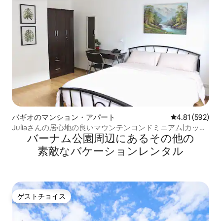
バギオのマンション・アパート
レビュー592件
4.81 (592)
Juliaさんの居心地の良いマウンテンコンドミニアム|カップ
バーナム公園⁠周⁠辺⁠に⁠あ⁠るそ⁠の⁠他⁠の
ル向けの旅行
素⁠敵⁠なバ⁠ケ⁠ー⁠シ⁠ョ⁠ン⁠レ⁠ン⁠タ⁠ル
ゲストチョイス
ゲストチョイス