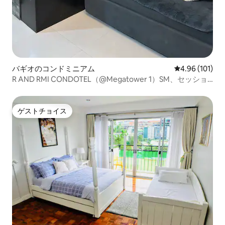
バギオのコンドミニアム
レビュー101件
4.96 (101)
R AND RMI CONDOTEL（@Megatower 1）SM、セッショ
ンの近く
ゲストチョイス
ゲストチョイス