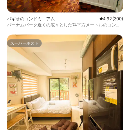
バギオのコンドミニアム
レビュー300件
4.92 (300)
バーナムパーク近くの広々とした74平方メートルのコンド
ミニアム、2T/バスルーム
スーパーホスト
スーパーホスト