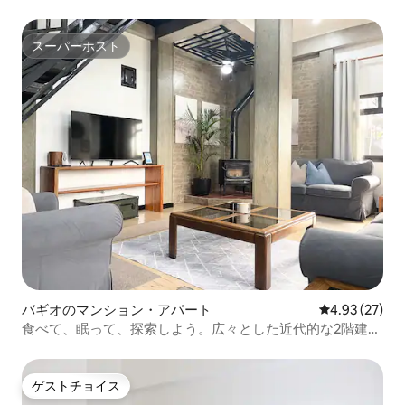
スーパーホスト
スーパーホスト
バギオのマンション・アパート
レビュー27件
4.93 (27)
食べて、眠って、探索しよう。広々とした近代的な2階建て
のスイート
ゲストチョイス
ゲストチョイス