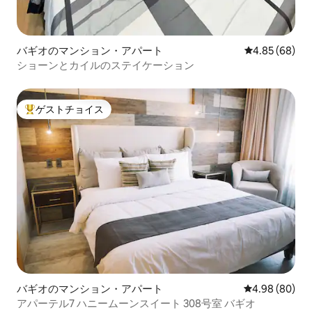
バギオのマンション・アパート
レビュー68件
4.85 (68)
ショーンとカイルのステイケーション
ゲストチョイス
大好評のゲストチョイスです。
バギオのマンション・アパート
レビュー80件
4.98 (80)
アパーテル7 ハニームーンスイート 308号室 バギオ