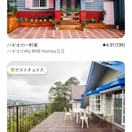
バギオの一軒家
レビュー139件
4.91 (139)
バギオのMy RME Homes (L1)
ゲストチョイス
大好評のゲストチョイスです。