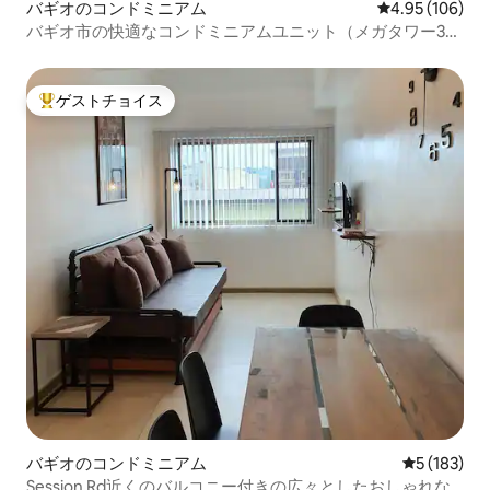
バギオのコンドミニアム
レビュー106件
4.95 (106)
バギオ市の快適なコンドミニアムユニット（メガタワー3
）
ゲストチョイス
大好評のゲストチョイスです。
バギオのコンドミニアム
レビュー18
5 (183)
Session Rd近くのバルコニー付きの広々としたおしゃれな1