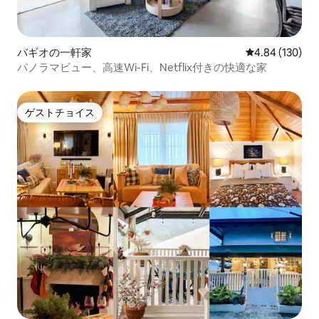
バギオの一軒家
レビュー130件
4.84 (130)
パノラマビュー、高速Wi-Fi、Netflix付きの快適な家
ゲストチョイス
ゲストチョイス