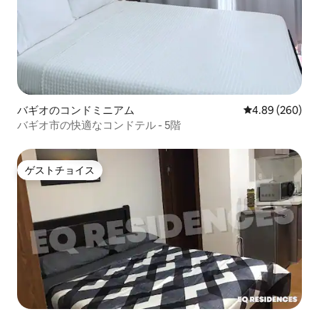
バギオのコンドミニアム
レビュー260件
4.89 (260)
バギオ市の快適なコンドテル - 5階
ゲストチョイス
ゲストチョイス