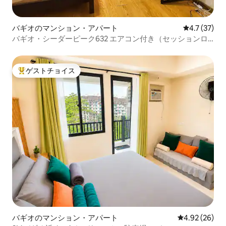
バギオのマンション・アパート
レビュー37
4.7 (37)
バギオ・シーダーピーク632 エアコン付き（セッションロ
ード近く）
ゲストチョイス
大好評のゲストチョイスです。
バギオのマンション・アパート
レビュー26件
4.92 (26)