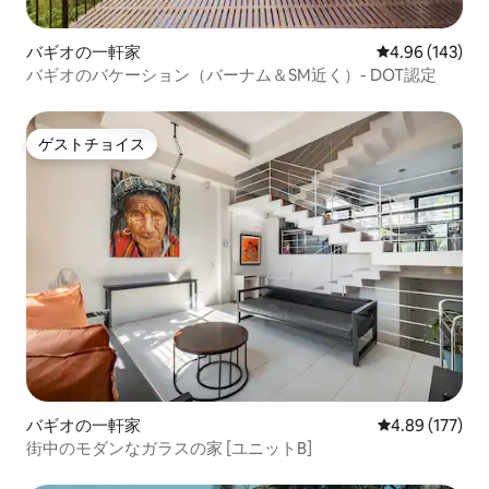
バギオの一軒家
レビュー143件
4.96 (143)
バギオのバケーション（バーナム＆SM近く）- DOT認定
ゲストチョイス
ゲストチョイス
バギオの一軒家
レビュー177件
4.89 (177)
街中のモダンなガラスの家 [ユニットB]