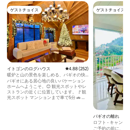
ゲストチョイス
ゲストチョイス
ゲストチョイス
ゲストチョイス
イトゴンのログハウス
レビュー252件、5つ星中4.88
4.88 (252)
暖炉と山の景色を楽しめる、バギオの快
適なログハウス
バギオにある居心地の良いバケーション
ホームへようこそ。😊 観光スポットやレ
ストランの近くに位置しています。 🚩観
光スポット マンションまで車で5分 🚗 ラ
イトパークまで車で5分 🚗 マインズビュ
ーパークまで車で5分 🚗 植物園まで8分 🚗
SMバギオまで車で20分 🚗 バーナムパー
バギオの離れ
クまで車で20分 🚗 セッションロードまで
ロフト - キャン
車で20分 🚗 🍴レストラン/カフェ： レモ
近くの素晴らしい
ご予約の前に、詳