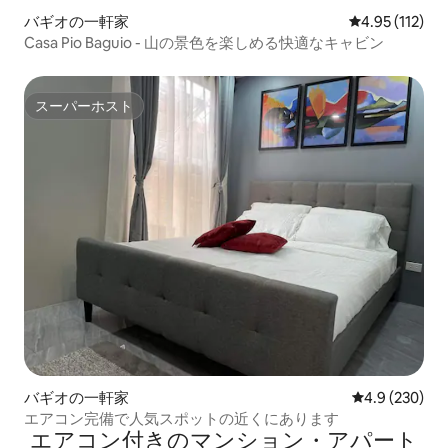
バギオの一軒家
レビュー112
4.95 (112)
Casa Pio Baguio - 山の景色を楽しめる快適なキャビン
スーパーホスト
スーパーホスト
バギオの一軒家
レビュー230
4.9 (230)
エアコン完備で人気スポットの近くにあります
エアコン付きのマンション・アパート