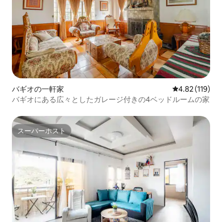
バギオの一軒家
レビュー119件
4.82 (119)
バギオにある広々としたガレージ付きの4ベッドルームの家
スーパーホスト
スーパーホスト