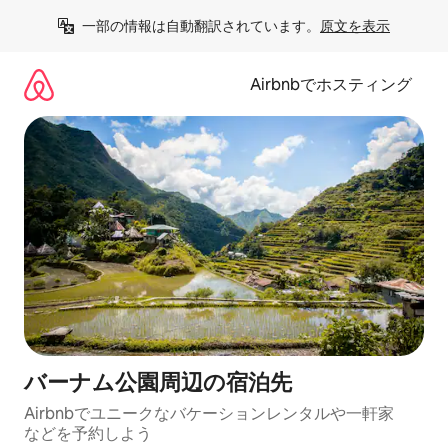
コ
一部の情報は自動翻訳されています。
原文を表示
ン
テ
ン
Airbnbでホスティング
ツ
に
ス
キ
ッ
プ
バーナム公園⁠周⁠辺⁠の宿⁠泊⁠先
Airbnbでユニークなバ⁠ケ⁠ー⁠シ⁠ョ⁠ンレ⁠ン⁠タ⁠ルや一⁠軒⁠家
な⁠ど⁠を予⁠約⁠し⁠よ⁠う