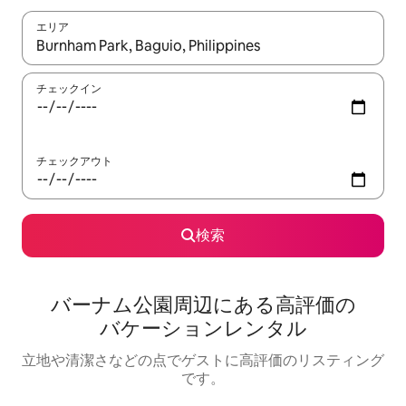
エリア
検索結果が表示されたら、上下の矢印キーを使って移動するか、
チェックイン
チェックアウト
検索
バーナム公園⁠周⁠辺⁠に⁠あ⁠る高⁠評⁠価⁠の
バ⁠ケ⁠ー⁠シ⁠ョ⁠ン⁠レ⁠ン⁠タ⁠ル
立地や清潔さなどの点でゲストに高評価のリスティング
です。