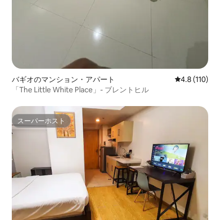
バギオのマンション・アパート
レビュー110
4.8 (110)
「The Little White Place」- ブレントヒル
スーパーホスト
スーパーホスト