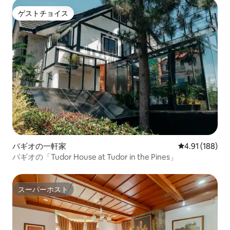
ゲストチョイス
ゲストチョイス
バギオの一軒家
レビュー188件
4.91 (188)
バギオの「Tudor House at Tudor in the Pines」
スーパーホスト
スーパーホスト