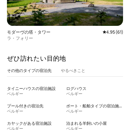
モダーヴの塔・タワー
レビュー61件
4.95 (61)
ラ・フォリー
ぜひ訪⁠れ⁠た⁠い目⁠的⁠地
その他のタ⁠イ⁠プ⁠の宿⁠泊⁠先
やるべきこと
タイニーハウスの宿泊施設
ログハウス
ベルギー
ベルギー
プール付きの宿泊先
ボート・船舶タイプの宿泊施設
ベルギー
ベルギー
カヤックがある宿泊施設
泊まれる羊飼いの小屋
ベルギー
ベルギー