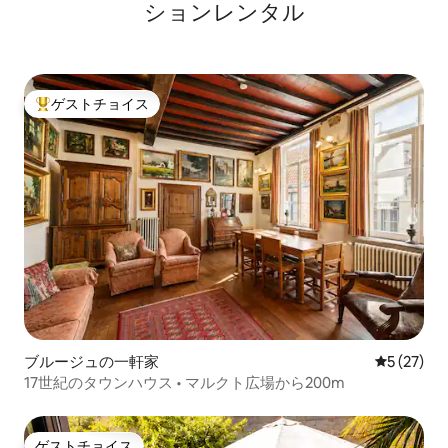
ションレンタル
ゲストチョイス
大好評のゲストチョイスです。
ブルージュの一軒家
レビュー2
5 (27)
17世紀のタウンハウス • マルクト広場から200m
ゲストチョイス