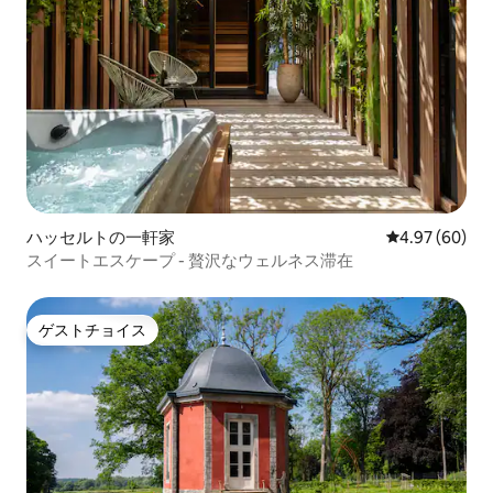
ハッセルトの一軒家
レビュー60件
4.97 (60)
スイートエスケープ - 贅沢なウェルネス滞在
ゲストチョイス
ゲストチョイス