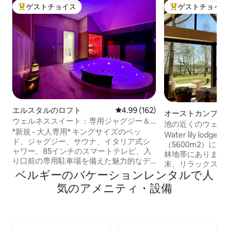
ゲストチョイス
ゲストチョイス
大好評のゲストチョイスです。
大好評のゲストチ
エルスタルのロフト
レビュー162件、5つ星中4.99
4.99 (162)
オーストカンプの
ウェルネススイート：専用ジャグジー＆
池の近くのウェル
サウナ
*新規 - 大人専用* キングサイズのベッ
の家
Water lily l
ド、ジャグジー、サウナ、イタリア式シ
（5600m2）に
ャワー、85インチのスマートテレビ、入
林地帯にあります
り口前の専用駐車場を備えた魅力的なデ
末、リラックスし
ュプレックススイート 🅿️ デジタルコード
ベルギーのバケーションレンタルで人
ラスで静けさを体
による自動入退室 予約✨ 時の追加オプシ
やバレルサウナ（
気のアメニティ・設備
ョン： 🕓 アーリーチェックイン（午後6
たり。すべての快
時ではなく午後4時15分） 🕐 レイトチェ
ンテリア。ロッジ
ックアウト（11時ではなく13時） ロマン
コースやサイクリ
チックな💖装飾 🍖🧀 アペリティフプレー
保護区の端に位置
ト 🥐 朝食 💆‍♂️💆‍♀️ マッサージルームでの50