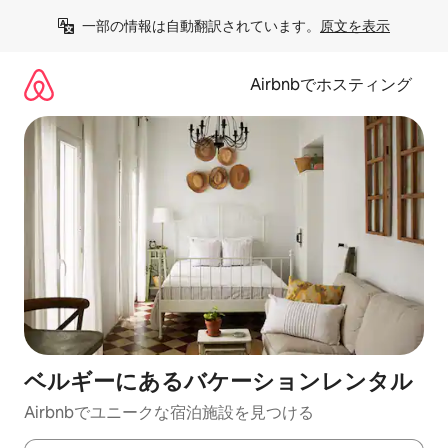
コ
一部の情報は自動翻訳されています。
原文を表示
ン
テ
ン
Airbnbでホスティング
ツ
に
ス
キ
ッ
プ
ベルギーにあるバケーションレンタル
Airbnbでユニークな宿泊施設を見つける