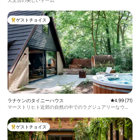
天文台の美しいドーム
ゲストチョイス
大好評のゲストチョイスです。
ラナケンのタイニーハウス
レビュー71件
4.99 (71)
マーストリヒト近郊の自然の中でのラグジュアリーなウェ
ルネス滞在
ゲストチョイス
大好評のゲストチョイスです。