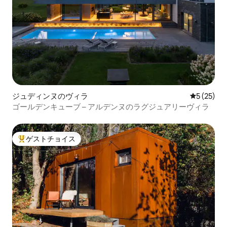
ジュディンヌのヴィラ
レビュー2
5 (25)
ゴールデンキューブ – アルデンヌのラグジュアリーヴィラ
ゲストチョイス
大好評のゲストチョイスです。