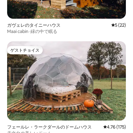
ガヴェレのタイニーハウス
レビュー2
5 (22)
Maai cabin ·緑の中で眠る
ゲストチョイス
ゲストチョイス
フェールレ・ラークダールのドームハウス
レビュー175件
4.76 (175)