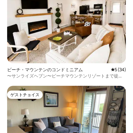
ビーチ・マウンテンのコンドミニアム
レビュー3
5 (34)
〜サンライズヘブン〜ビーチマウンテンリゾートまで徒歩
で行けます！
ゲストチョイス
ゲストチョイス