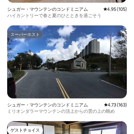
シュガー・マウンテンのコンドミニアム
レビュー105件
4.95 (105)
ハイカントリーで春と夏のひとときを過ごそう
スーパーホスト
スーパーホスト
シュガー・マウンテンのコンドミニアム
レビュー163件
4.73 (163)
ミリオンダラーマウンテンの頂上からの雲の上の眺め
ゲストチョイス
ゲストチョイス