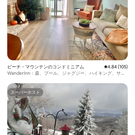
ビーチ・マウンテンのコンドミニアム
レビュー105件
4.84 (105)
WanderInn：森、プール、ジャグジー、ハイキング、サイ
クリング、ラフティングが楽しめます！
スーパーホスト
スーパーホスト