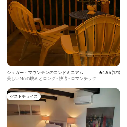
シュガー・マウンテンのコンドミニアム
レビュー171
4.95 (171)
美しいMnの眺めとロング - 快適 - ロマンチック
ゲストチョイス
ゲストチョイス