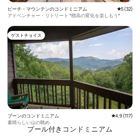
ビーチ・マウンテンのコンドミニアム
レビュー3
5 (32)
アドベンチャー・リトリート *標高の変化を楽しもう*
ゲストチョイス
ゲストチョイス
ブーンのコンドミニアム
レビュー117
4.9 (117)
素晴らしい山の眺め
プール付きコンドミニアム