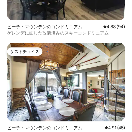
ビーチ・マウンテンのコンドミニアム
レビュー94件
4.88 (94)
ゲレンデに面した改装済みのスキーコンドミニアム
ゲストチョイス
ゲストチョイス
ビーチ・マウンテンのコンドミニアム
レビュー45件
4.91 (45)