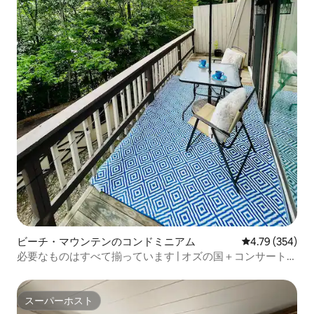
ビーチ・マウンテンのコンドミニアム
レビュー354件
4.79 (354)
必要なものはすべて揃っています | オズの国＋コンサート＋
ペット！
スーパーホスト
スーパーホスト