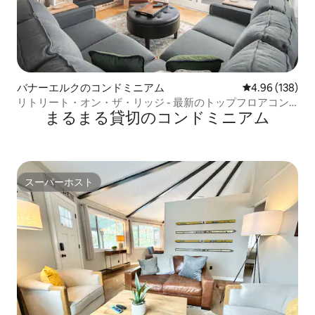
バナーエルクのコンドミニアム
レビュー138件
4.96 (138)
リトリート・オン・ザ・リッジ - 最新のトップフロアコン
まるまる貸切のコンドミニアム
ドミニアム！
スーパーホスト
スーパーホスト