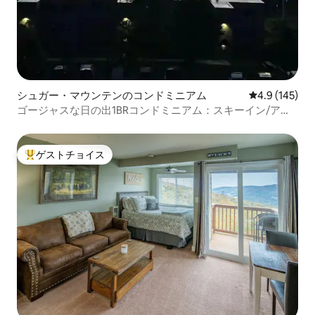
シュガー・マウンテンのコンドミニアム
レビュー145
4.9 (145)
ゴージャスな日の出1BRコンドミニアム：スキーイン/アウ
ト、プール/ホットタブ
ゲストチョイス
大好評のゲストチョイスです。