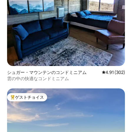
シュガー・マウンテンのコンドミニアム
レビュー302件
4.91 (302)
雲の中の快適なコンドミニアム
ゲストチョイス
大好評のゲストチョイスです。