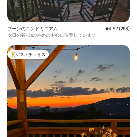
ブーンのコンドミニアム
レビュー258件
4.97 (258)
夕日の谷-山の眺めの中心に位置しています
ゲストチョイス
大好評のゲストチョイスです。