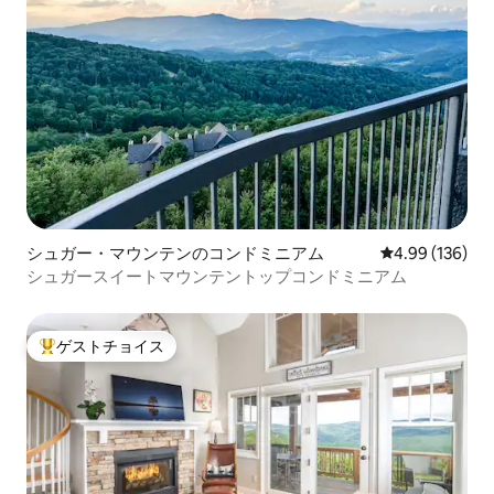
シュガー・マウンテンのコンドミニアム
レビュー136件
4.99 (136)
シュガースイートマウンテントップコンドミニアム
ゲストチョイス
大好評のゲストチョイスです。