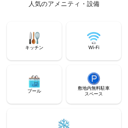
人⁠気⁠のア⁠メ⁠ニ⁠テ⁠ィ・設⁠備
プル、6人家族、または友人との休暇に最
ルーム、ビーチマ
適です。各ベッドルームには快適なクイ
専用バルコニーが備
ーンサイズのベッドが備え付けられてお
施設には、屋内プ
り、リビングルームにはフルサイズの引
ニスコート、小さ
き出し式ベッドを備えた真新しい豪華な
ア、ゲームルームがあり
ソファがあり、合計6名様までご宿泊いた
Black Tie Sk
だけます。 この空間には設備の整ったキ
スキー用品を直接
ッチンがあり、手料理を作ったり、朝の
ィスは敷地内にあ
キッチン
Wi-Fi
淹れたてのコーヒー、冬の夜にホットコ
コアを楽しんだりするのに最適です。キ
ッチンのすぐ隣には洗濯機と乾燥機があ
り、滞在中の洗濯も簡単です。 バルコニ
ーで山の景色と裏庭を流れる自然の小川
を眺めながら、ゆったりとくつろぐのも
きっと気に入っていただけるでしょう。
山の小川を流れる水の音を聞きながら、
敷地内無料駐⁠車
プール
心安らぎとリラックスしたひとときをお
ス⁠ペ⁠ー⁠ス
過ごしください。マスターベッドルーム
からはバルコニーへ直接アクセスできま
す。 エンターテイメントとして、各ベッ
ドルームには42インチのRoku TV、リビ
ングルームには65インチのRoku TVがあ
り、テレビの背面にはカラーLEDライト