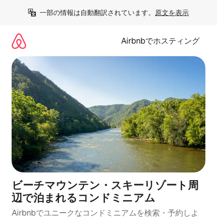
コ
一部の情報は自動翻訳されています。
原文を表示
ン
テ
ン
Airbnbでホスティング
ツ
に
ス
キ
ッ
プ
ビーチマウンテン・スキーリゾート周
辺で泊まれるコンドミニアム
Airbnbでユニークなコンドミニアムを検索・予約しよ