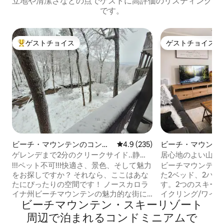
立地や清潔さなどの点でゲストに高評価のリスティング
です。
ゲストチョイス
ゲストチョイス
大好評のゲストチョイスです。
ゲストチョイス
ビーチ・マウンテンのコンド
レビュー235件、5つ星中4.9
4.9 (235)
ビーチ・マウンテ
ミニアム
ミニアム
ゲレンデまで2分のクリークサイド..静か
居心地のよい山のコン
でプライベートなロケーション
屋内プール/ジャ
!!!ペット不可!!!快適さ、景色、そして魅力
ビーチマウンテン
をお探しですか？ それなら、ここはあな
た2ベッド、2バ
たにぴったりの空間です！ ノースカロラ
す。2つのスキーリ
イナ州ビーチマウンテンの魅力的な街に
イクリング/ワイ
ビーチマウンテン・スキーリゾート
ある、全面改装済みの2ベッドルーム、2
置する、この快適な
バスルームのコンドミニアムで、まるで
家は、年間を通じ
周⁠辺⁠で泊⁠ま⁠れ⁠るコ⁠ン⁠ド⁠ミ⁠ニ⁠ア⁠ム⁠で
我が家のようにくつろぎましょう。カッ
し、設備の整った