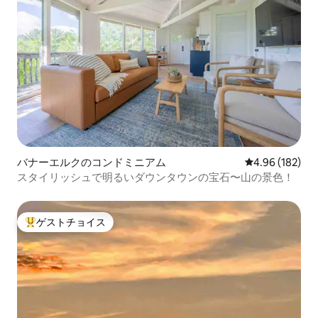
バナーエルクのコンドミニアム
レビュー182件
4.96 (182)
スタイリッシュで明るいダウンタウンの宝石〜山の景色！
ゲストチョイス
大好評のゲストチョイスです。