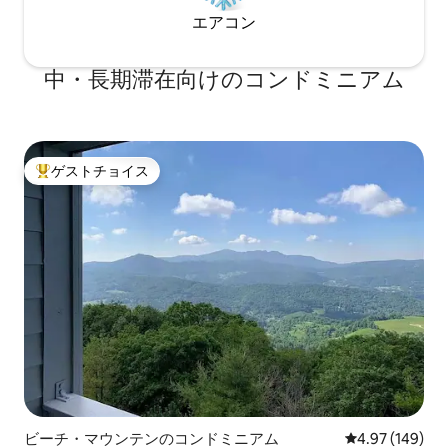
が付いています。Wi-Fiも完備されている
エアコン
ので、いつでも連絡を取り合うことがで
きます。お子様連れのご家族にも最適な
任天堂のゲーム機もご用意しています。
中・長期滞在向けのコンドミニアム
冬にはスキー、スノーボード、スノーチ
ュービングなどの山でのアクティビテ
ィ、夏にはマウンテンバイク、紅葉、
滝、ハイキング、ワイナリー巡り、ビー
チマウンテンのシーニックチェアリフト
ゲストチョイス
やビール醸造所の見学、サマーコンサー
大好評のゲストチョイスです。
トなど、様々なアクティビティをお楽し
みいただけます。このコンドミニアムは
ビーチマウンテンのゲレンデからわずか2
分！シュガーマウンテンリゾートへも車
でわずか20分です。グランドファーザー
山まで20分。すぐ近くにはバックアイ・
レクリエーションセンターがあり、ウェ
イトルーム、テニス、ピックルボール、
キッズプレイルームなどをお探しの方に
おすすめです。ゴルフコース、ATVライ
ディング、ジップラインなど、数え切れ
ないほどのアクティビティも楽しめま
す。「OZ LAND」まで車でわずか5分で
ビーチ・マウンテンのコンドミニアム
レビュー149件
4.97 (149)
す。