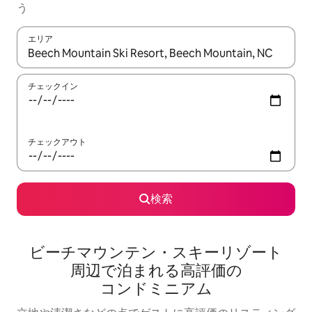
う
エリア
検索結果が表示されたら、上下の矢印キーを使って移動するか、
チェックイン
チェックアウト
検索
ビーチマウンテン・スキーリゾート
周⁠辺⁠で泊⁠ま⁠れ⁠る高⁠評⁠価⁠の
コ⁠ン⁠ド⁠ミ⁠ニ⁠ア⁠ム