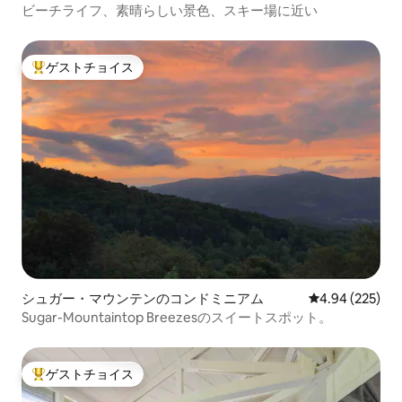
ビーチライフ、素晴らしい景色、スキー場に近い
ゲストチョイス
大好評のゲストチョイスです。
シュガー・マウンテンのコンドミニアム
レビュー225件
4.94 (225)
Sugar-Mountaintop Breezesのスイートスポット。
ゲストチョイス
大好評のゲストチョイスです。