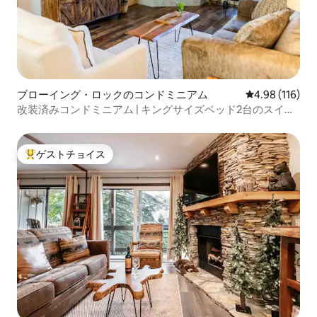
ブローイング・ロックのコンドミニアム
レビュー116件
4.98 (116)
改装済みコンドミニアム | キングサイズベッド2台のスイー
ト | メインストリートまで徒歩
ゲストチョイス
大好評のゲストチョイスです。