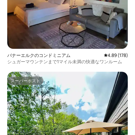
バナーエルクのコンドミニアム
レビュー178件
4.89 (178)
シュガーマウンテンまで1マイル未満の快適なワンルーム
スーパーホスト
スーパーホスト