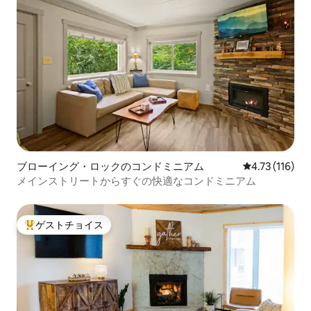
ブローイング・ロックのコンドミニアム
レビュー116
4.73 (116)
メインストリートからすぐの快適なコンドミニアム
ゲストチョイス
大好評のゲストチョイスです。