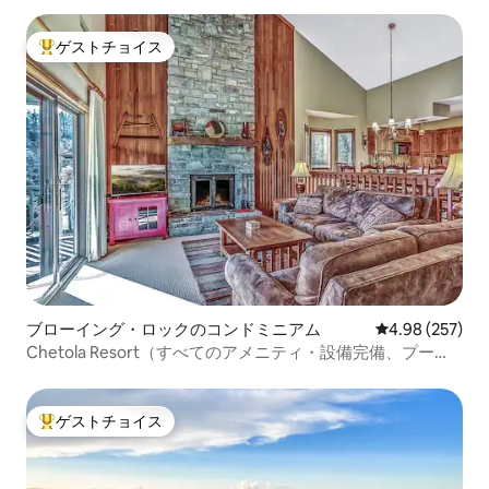
ゲストチョイス
大好評のゲストチョイスです。
ブローイング・ロックのコンドミニアム
レビュー257件
4.98 (257)
Chetola Resort（すべてのアメニティ・設備完備、プー
ル、湖、ホットタブ）
ゲストチョイス
大好評のゲストチョイスです。