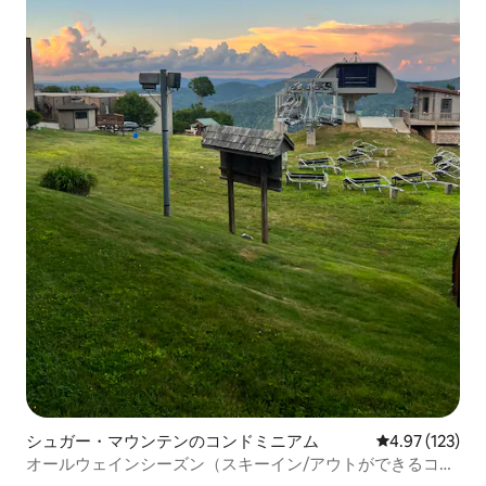
シュガー・マウンテンのコンドミニアム
レビュー123件
4.97 (123)
オールウェインシーズン（スキーイン/アウトができるコン
ドミニアム、5,000フィート）