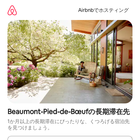
コ
ン
Airbnbでホスティング
テ
ン
ツ
に
ス
キ
ッ
プ
Beaumont-Pied-de-Bœufの長期滞在先
1か月以上の長期滞在にぴったりな、くつろげる宿泊先
を見つけましょう。