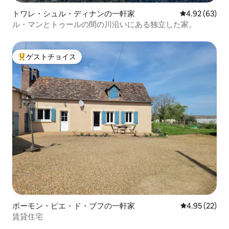
トワレ・シュル・ディナンの一軒家
レビュー63件
4.92 (63)
ル・マンとトゥールの間の川沿いにある独立した家。
ゲストチョイス
大好評のゲストチョイスです。
ボーモン・ピエ・ド・ブフの一軒家
レビュー22件
4.95 (22)
賃貸住宅