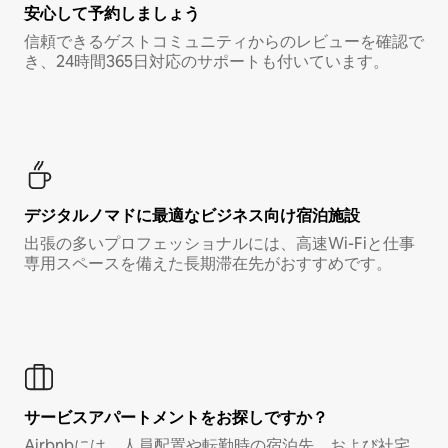
安心して予約しましょう
信頼できるゲストコミュニティからのレビューを確認で
き、24時間365日対応のサポートも付いています。
デジタルノマド⁠に最⁠適⁠なビ⁠ジ⁠ネ⁠ス⁠向⁠け宿⁠泊⁠施⁠設
出張の多いプロフェッショナルには、高速Wi-Fiと仕事
専用スペースを備えた長期滞在先がおすすめです。
サービスアパートメントをお探しですか？
Airbnbには、人員配置や転勤時の宿泊先、および社宅