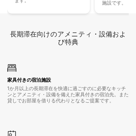
ます。
施設です。
長期滞在向け⁠のア⁠メ⁠ニ⁠テ⁠ィ⁠・設⁠備⁠およ
び特⁠典
家具付き⁠の宿⁠泊⁠施⁠設
1か月以上の長期滞在を快適に過ごすのに必要なキッチ
ンとアメニティ・設備を備えた家具付きの宿泊先。また
貸しでお部屋を借りる代わりとなるご提案です。