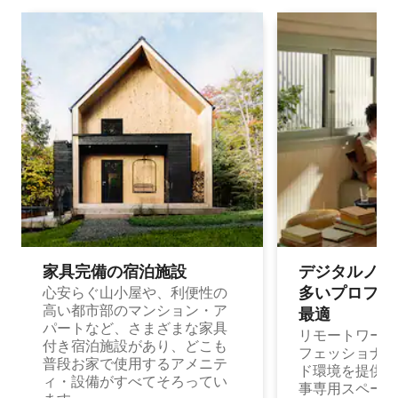
家具完備の宿⁠泊⁠施⁠設
デジタルノマド
多⁠いプ⁠ロ⁠フ⁠ェ⁠
心安らぐ山小屋や、利便性の
高い都市部のマンション・ア
最⁠適
パートなど、さまざまな家具
リモートワーク
付き宿泊施設があり、どこも
フェッショナル
普段お家で使用するアメニテ
ド環境を提供する
ィ・設備がすべてそろってい
事専用スペース