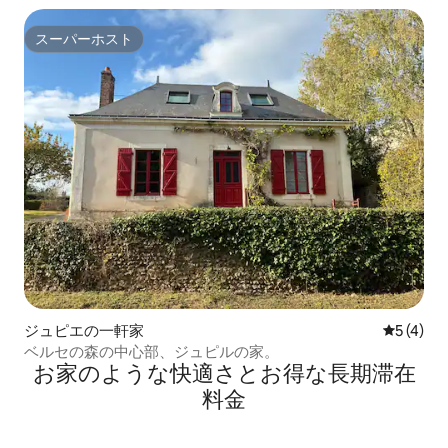
スーパーホスト
スーパーホスト
ジュピエの一軒家
レビュー
5 (4)
ベルセの森の中心部、ジュピルの家。
お家のような快⁠適⁠さ⁠とお⁠得⁠な長⁠期⁠滞⁠在
料⁠金