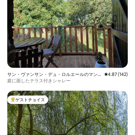
サン・ヴァンサン・デュ・ロルエールのマン
レビュー142件
4.87 (142)
ション・アパート
庭に面したテラス付きシャレー
ゲストチョイス
大好評のゲストチョイスです。