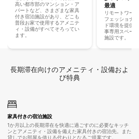
高い都市部のマンション・ア
最⁠適
パートなど、さまざまな家具
リモートワーク
付き宿泊施設があり、どこも
フェッショナル
普段お家で使用するアメニテ
ド環境を提供する
ィ・設備がすべてそろってい
事専用スペース
ます。
施設です。
長期滞在向け⁠のア⁠メ⁠ニ⁠テ⁠ィ⁠・設⁠備⁠およ
び特⁠典
家具付き⁠の宿⁠泊⁠施⁠設
1か月以上の長期滞在を快適に過ごすのに必要なキッチ
ンとアメニティ・設備を備えた家具付きの宿泊先。また
貸しでお部屋を借りる代わりとなるご提案です。