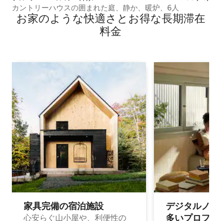
カントリーハウスの囲まれた庭、静か、暖炉、6人
お家のような快⁠適⁠さ⁠とお⁠得⁠な長⁠期⁠滞⁠在
料⁠金
家具完備の宿⁠泊⁠施⁠設
デジタルノマド
多⁠いプ⁠ロ⁠フ⁠ェ⁠
心安らぐ山小屋や、利便性の