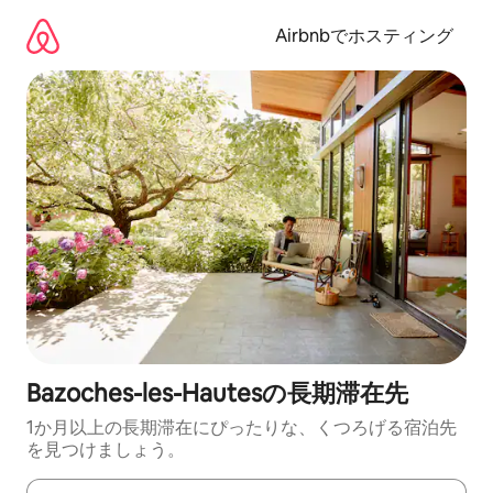
コ
ン
Airbnbでホスティング
テ
ン
ツ
に
ス
キ
ッ
プ
Bazoches-les-Hautesの長期滞在先
1か月以上の長期滞在にぴったりな、くつろげる宿泊先
を見つけましょう。