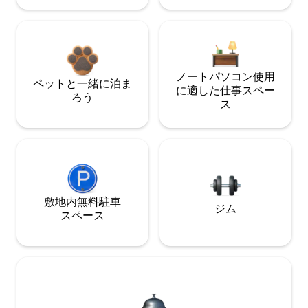
ノートパソコン使用
ペットと一緒に泊ま
に適した仕事スペー
ろう
ス
敷地内無料駐⁠車
ジム
ス⁠ペ⁠ー⁠ス