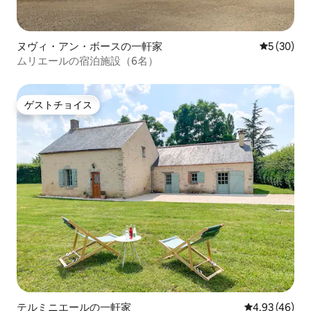
ヌヴィ・アン・ボースの一軒家
レビュー3
5 (30)
ムリエールの宿泊施設（6名）
ゲストチョイス
ゲストチョイス
テルミニエールの一軒家
レビュー46件
4.93 (46)