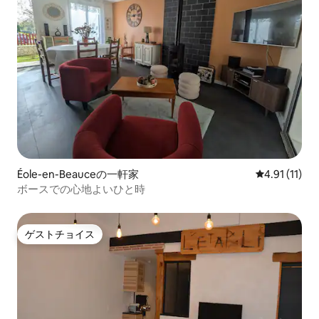
Éole-en-Beauceの一軒家
レビュー11件
4.91 (11)
ボースでの心地よいひと時
ゲストチョイス
ゲストチョイス