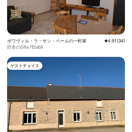
ボワヴィル・ラ・サン・ペールの一軒家
レビュー34件
4.91 (34)
田舎のGîte l'Etabli
ゲストチョイス
ゲストチョイス