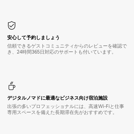
安心して予約しましょう
信頼できるゲストコミュニティからのレビューを確認で
き、24時間365日対応のサポートも付いています。
デジタルノマド⁠に最⁠適⁠なビ⁠ジ⁠ネ⁠ス⁠向⁠け宿⁠泊⁠施⁠設
出張の多いプロフェッショナルには、高速Wi-Fiと仕事
専用スペースを備えた長期滞在先がおすすめです。