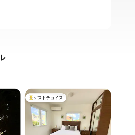
ル
ドミニク
ゲストチョイス
ゲス
大好評のゲストチョイスです。
大好評
パート
砂浜、豪
デロ・シ
最も素晴
あるトラ
Petit
けるでし
ドミニカ
家族
·
ロ