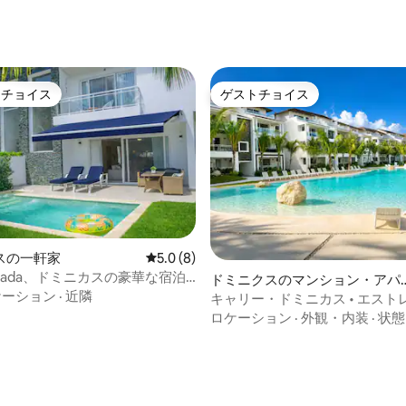
トチョイス
ゲストチョイス
ゲストチョイスです。
ゲストチョイス
4.95つ星の平均評価
スの一軒家
レビュー8件、5つ星中5.0つ星の平均評価
5.0 (8)
Alborada、ドミニカスの豪華な宿泊
ドミニクスのマンション・アパ
ケーション
·
近隣
ート
キャリー・ドミニカス • エストレ
チまで徒歩10分
ロケーション
·
外観・内装
·
状態