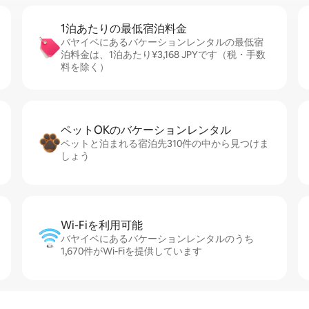
1泊あたりの最⁠低⁠宿⁠泊⁠料⁠金
バヤイベにあるバケーションレンタルの最低宿
泊料金は、1泊あたり¥3,168 JPYです（税・手数
料を除く）
ペットOKのバ⁠ケ⁠ー⁠シ⁠ョ⁠ンレ⁠ン⁠タ⁠ル
ペットと泊まれる宿泊先310件の中から見つけま
しょう
Wi-Fiを利⁠用⁠可⁠能
バヤイベにあるバケーションレンタルのうち
1,670件がWi-Fiを提供しています