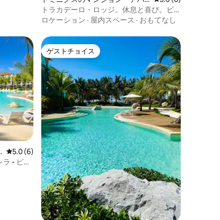
ート
トラカデーロ・ロッジ。休息と喜び。ビ
ーチクラブ
ロケーション
·
屋内スペース
·
おもてなし
ゲストチョイス
ゲストチョイス
レビュー6件、5つ星中5.0つ星の平均評価
5.0 (6)
ラ • ビー