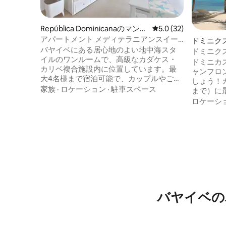
República Dominicanaのマンシ
レビュー32件、5つ星
5.0 (32)
ョン・アパート
アパートメント メディテラニアンスイー
ドミニク
ト - カダケス カリブ - ビーチ
バヤイベにある居心地のよい地中海スタ
ドミニク
イルのワンルームで、高級なカダケス・
（専用ビ
ドミニカ
カリベ複合施設内に位置しています。最
ャンフロ
大4名様まで宿泊可能で、カップルやご家
しょう！
族に最適です。プライバシーを確保でき
家族
·
ロケーション
·
駐車スペース
まで）に
るダブルベッドを備えた中二階、ソファ
手つかず
ロケーシ
ベッド、フルバスルーム、そして温かみ
の海、*
のあるインテリアが特徴です。設備の整
しい夕日
ったキッチンには、ミニ冷蔵庫、コン
バーのあ
ロ、電子レンジ、エアフライヤー、トー
パノラマ
スター、電気湯沸かし器、ミキサー、コ
ルガーデ
ーヒーメーカーが備わっています。コト
利用いた
ゥバナマ国立公園の景色を楽しめ、安全
過ごしな
で家族向けの環境にあるプライベートビ
ょう。夢
ーチにもアクセスできます。高速Wi-Fiを
今すぐ予
バヤイベの
完備。
を始めま