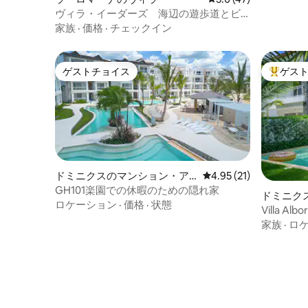
ヴィラ・イーダーズ 海辺の遊歩道とビ
ーチ/入り江の正面
家族
·
価格
·
チェックイン
ゲストチョイス
ゲス
ゲストチョイス
大好評の
ドミニクスのマンション・ア
レビュー21件、5つ星中
4.95 (21)
パート
GH101楽園での休暇のための隠れ家
ドミニク
ロケーション
·
価格
·
状態
Villa 
施設
家族
·
ロ