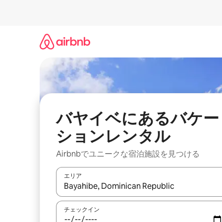
コ
ン
テ
ン
ツ
に
ス
キ
ッ
プ
バヤイベにあるバケー
ションレンタル
Airbnbでユニークな宿泊施設を見つける
エリア
検索結果が表示されたら、上下の矢印キーを使っ
チェックイン