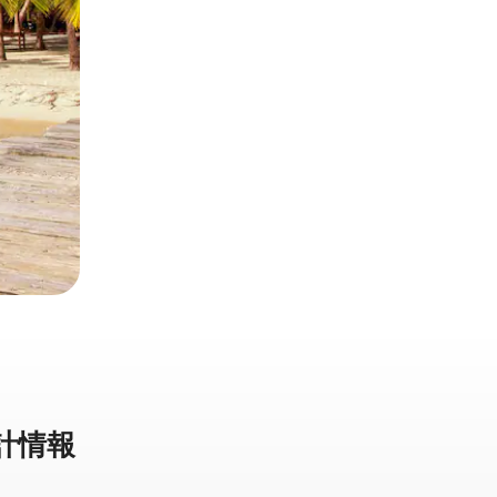
計⁠情⁠報