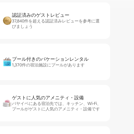
認証済みのゲ⁠ス⁠ト⁠レ⁠ビ⁠ュ⁠ー
37,840件を超える認証済みレビューを参考に選
びましょう
プール付きのバ⁠ケ⁠ー⁠シ⁠ョ⁠ンレ⁠ン⁠タ⁠ル
1,370件の宿泊施設にプールがあります
ゲストに人⁠気⁠のア⁠メ⁠ニ⁠テ⁠ィ・設⁠備
バヤイベにある宿泊先では、キッチン、Wi-Fi、
プールがゲストに人気のアメニティ・設備です