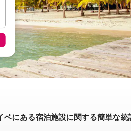
に⁠あ⁠る宿⁠泊⁠施⁠設⁠に関⁠す⁠る簡⁠単⁠な統⁠