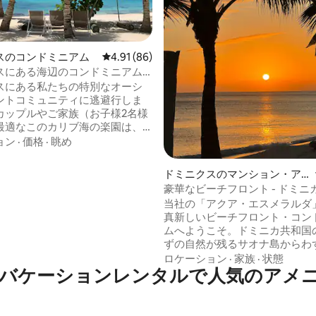
中5.0つ星の平均評価
スのコンドミニアム
レビュー86件、5つ星中4.91つ星の平均評価
4.91 (86)
スにある海辺のコンドミニアム
ーチアクセス）
スにある私たちの特別なオーシ
ントコミュニティに逃避行しま
カップルやご家族（お子様2名様
最適なこのカリブ海の楽園は、
の白い砂浜、ターコイズブルー
ョン
·
価格
·
眺め
サルガッサムなし*、そして素晴ら
を誇っています。レストランと
ドミニクスのマンション・ア
るプライベートビーチクラブ、
パート
豪華なビーチフロント - ドミニ
の海の眺め、緑豊かなトロピカ
／イスラ・サオナ
当社の「アクア・エスメラルダ
ン、3つの塩水プールを無料でご
真新しいビーチフロント・コン
だけます。贅沢で静かな時間を
ムへようこそ。ドミニカ共和国
がら、地元の魅力を満喫しまし
ずの自然が残るサオナ島からわ
のような休暇が待っています。
の場所にあり、穏やかな旅を楽
ロケーション
·
家族
·
状態
約して、スタイリッシュな休暇
バケーションレンタルで人気のアメ
最適な宿泊先です。 白い砂浜に面したこ
しょう！
のコンドミニアムは、息をのむ
の景色とビーチへの直接アクセ
しており、カリブ海で最も素晴