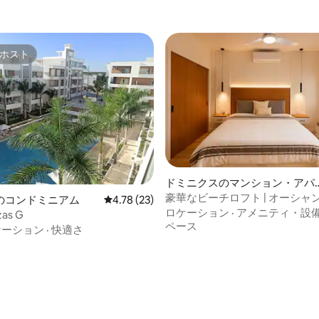
ホスト
ホスト
ドミニクスのマンション・アパ
ート
豪華なビーチロフト | オーシャ
のコンドミニアム
レビュー23件、5つ星中4.78つ星の平均評価
4.78 (23)
リゾートプール
ロケーション
·
アメニティ・設
zas G
ペース
ケーション
·
快適さ
中5.0つ星の平均評価