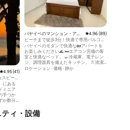
ます！レ
ー、プー
車場のあ
トをご利
Le Pe
アムのひと
バヤイベのマンション・アパ
レビュー89件、5つ星
4.96 (89)
がお迎え
ート
ビーチまで徒歩3分！快適で専用バルコニ
ー付き
バヤイベのモダンで快適な🏡アパートを
お楽しみください🌊 🛏️エアコン完備の客
室と快適なベッド。 🍳冷蔵庫、電子レン
ジ、調理器具を備えたキッチン。 🚿清潔
なタオルを備えた専用バスルーム。 🌅コ
ロケーション
·
価格
·
静か
レビュー41件、5つ星中4.95つ星の平均評価
4.95 (41)
ーヒーを飲みながらリラックスできる専
カスビーチ
用バルコニー☕️ ✔️独立したエントランス
」にある
✔️高速WiFi📶 ✔️静かな環境🌿 ✔️サオナ
ドミニア
島、🛒スーパー、🍴レストラン、中心部
の手つか
👣への🚤に近い理想的なロケーション ✅
ずか数分
サオナ🏝️、マノフアンへのツアーや空港
しむのに
送迎✈️の手配をお手伝いします
ニティ・設備
ような海
スを提供
らしい夕