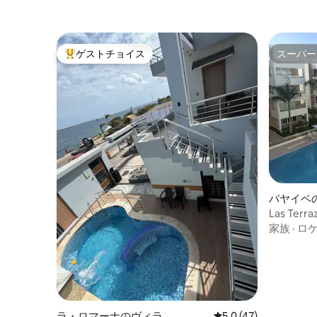
ゲストチョイス
スーパー
大好評のゲストチョイスです。
スーパー
バヤイベ
Las Terra
家族
·
ロ
ラ・ロマーナのヴィラ
レビュー47件、5つ星
5.0 (47)