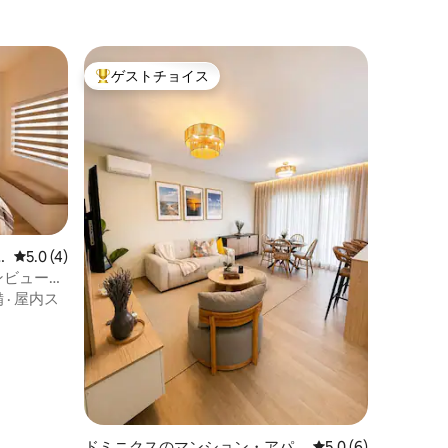
ゲストチョイス
大好評のゲストチョイスです。
レビュー4件、5つ星中5.0つ星の平均評価
5.0 (4)
ンビュー＆
備
·
屋内ス
ドミニクスのマンション・アパ
レビュー6件、5つ星
5.0 (6)