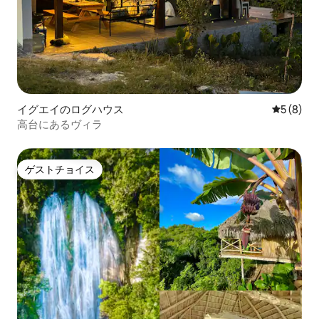
イグエイのログハウス
レビュー
5 (8)
高台にあるヴィラ
ゲストチョイス
ゲストチョイス