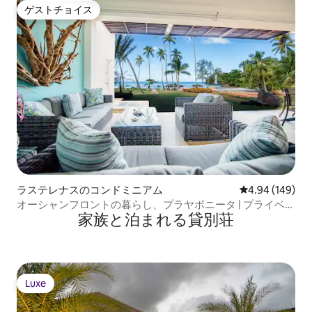
ゲストチョイス
ゲストチョイス
ラステレナスのコンドミニアム
レビュー149件
4.94 (149)
オーシャンフロントの暮らし、プラヤボニータ | プライベー
家族と泊まれる貸別荘
トテラス
Luxe
Luxe