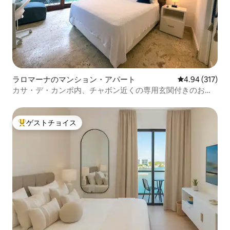
ラロマーナのマンション・アパート
レビュー317件
4.94 (317)
カサ・デ・カンポ内、チャボン近くの専用玄関付きのお部
屋
ゲストチョイス
大好評のゲストチョイスです。