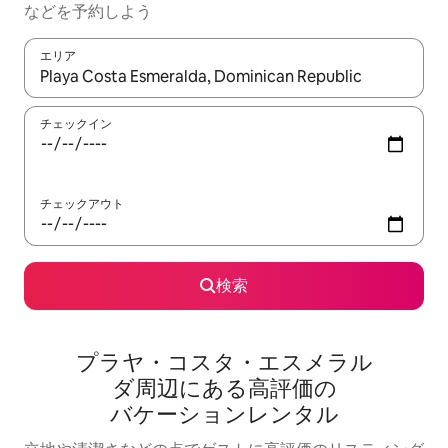
な⁠ど⁠を予⁠約⁠し⁠よ⁠う
エリア
検索結果が表示されたら、上下の矢印キーを使って移動するか、
チェックイン
チェックアウト
検索
プラヤ・コスタ・エスメラル
ダ⁠周⁠辺⁠に⁠あ⁠る高⁠評⁠価⁠の
バ⁠ケ⁠ー⁠シ⁠ョ⁠ン⁠レ⁠ン⁠タ⁠ル