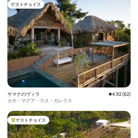
ゲストチョイス
ゲストチョイス
サマナのヴィラ
レビュー62件
4.92 (62)
カサ・マグア・ラス・ガレラス
ゲストチョイス
大好評のゲストチョイスです。