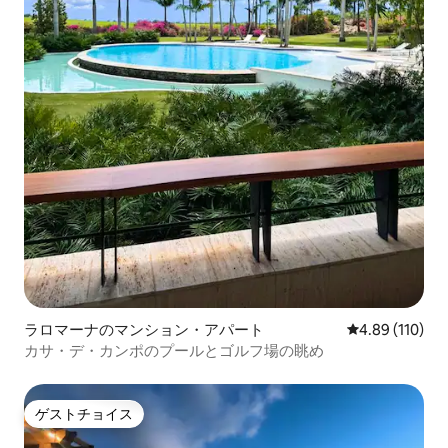
ラロマーナのマンション・アパート
レビュー110件
4.89 (110)
カサ・デ・カンポのプールとゴルフ場の眺め
ゲストチョイス
ゲストチョイス