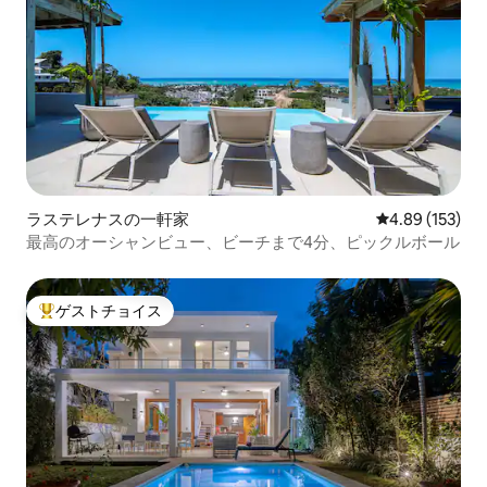
ラステレナスの一軒家
レビュー153件
4.89 (153)
最高のオーシャンビュー、ビーチまで4分、ピックルボール
ゲストチョイス
大好評のゲストチョイスです。