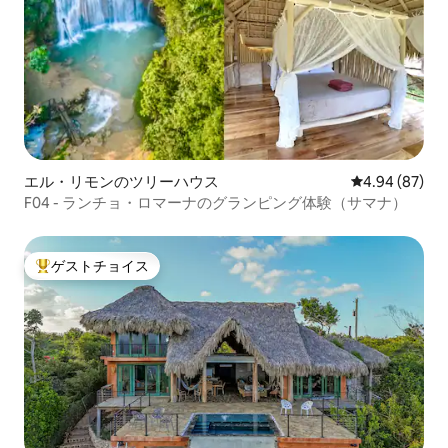
エル・リモンのツリーハウス
レビュー87件
4.94 (87)
F04 - ランチョ・ロマーナのグランピング体験（サマナ）
ゲストチョイス
大好評のゲストチョイスです。