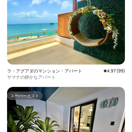
ラ・アグアダのマンション・アパート
レビュー99件
4.97 (99)
サマナの静かなアパート
スーパーホスト
スーパーホスト