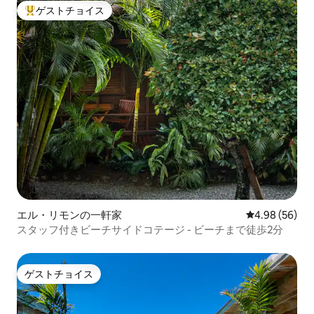
ゲストチョイス
大好評のゲストチョイスです。
エル・リモンの一軒家
レビュー56件
4.98 (56)
スタッフ付きビーチサイドコテージ - ビーチまで徒歩2分
ゲストチョイス
ゲストチョイス