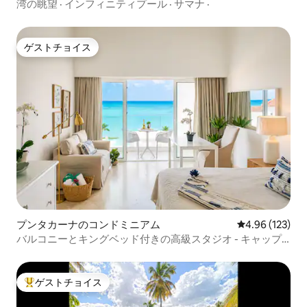
湾の眺望 · インフィニティプール · サマナ ·
ゲストチョイス
ゲストチョイス
プンタカーナのコンドミニアム
レビュー123件
4.96 (123)
バルコニーとキングベッド付きの高級スタジオ - キャップ
カナ
ゲストチョイス
大好評のゲストチョイスです。