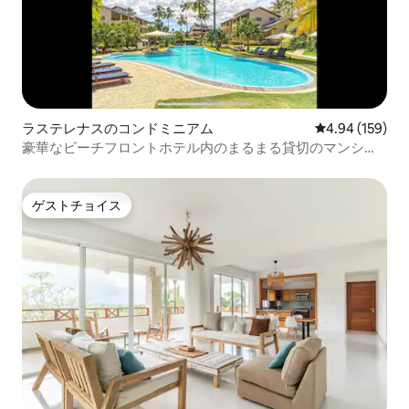
ラステレナスのコンドミニアム
レビュー159件
4.94 (159)
豪華なビーチフロントホテル内のまるまる貸切のマンショ
ン・アパート
ゲストチョイス
ゲストチョイス