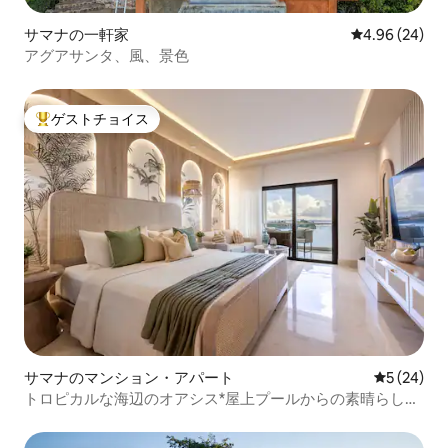
サマナの一軒家
レビュー24件
4.96 (24)
アグアサンタ、風、景色
ゲストチョイス
大好評のゲストチョイスです。
サマナのマンション・アパート
レビュー2
5 (24)
トロピカルな海辺のオアシス*屋上プールからの素晴らしい
眺め