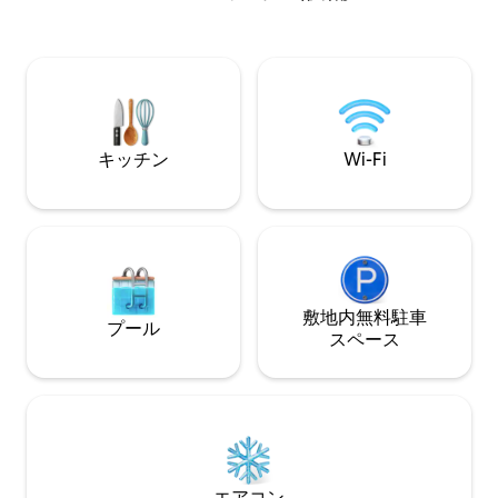
ヨーロッパ式の防
Welcome breakfast is included, with
電によるバックアップ。 2人用
items stored in the cupboards and
ラウンジベッド、
refrigerator for you to prepare as you
壮大なテラスをお
wish. Starlink and mobile Wi-Fi, BBQ,
て海に面しています。 高速Wi-Fi
beach games, lounge chairs
い機付きのモダンなキ
完璧な滞在をお楽
キッチン
Wi-Fi
敷地内無料駐⁠車
プール
ス⁠ペ⁠ー⁠ス
エアコン