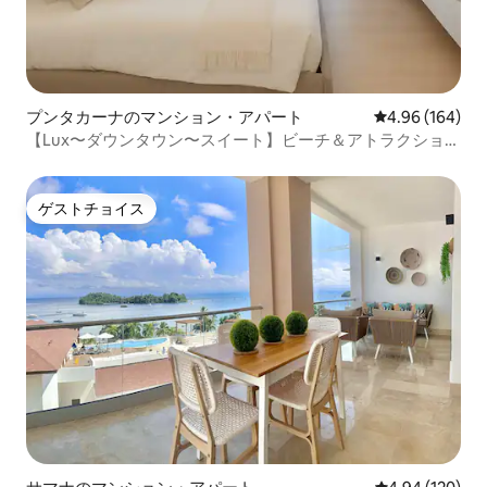
プンタカーナのマンション・アパート
レビュー164件
4.96 (164)
【Lux〜ダウンタウン〜スイート】ビーチ＆アトラクション
に近い
ゲストチョイス
ゲストチョイス