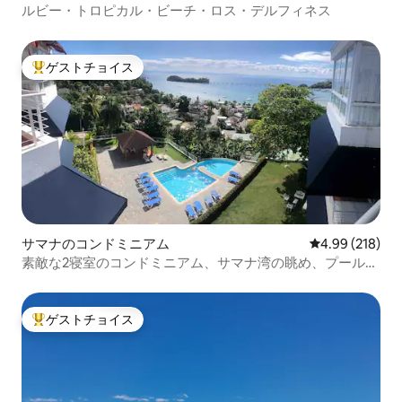
ルビー・トロピカル・ビーチ・ロス・デルフィネス
ゲストチョイス
大好評のゲストチョイスです。
サマナのコンドミニアム
レビュー218件
4.99 (218)
素敵な2寝室のコンドミニアム、サマナ湾の眺め、プール、
駐車場
ゲストチョイス
大好評のゲストチョイスです。