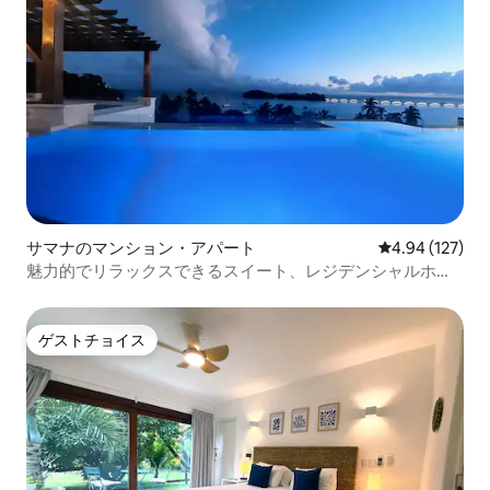
サマナのマンション・アパート
レビュー127件
4.94 (127)
魅力的でリラックスできるスイート、レジデンシャルホテ
ル。
ゲストチョイス
ゲストチョイス