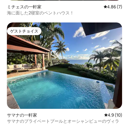
ミチェスの一軒家
レビュー7件
4.86 (7)
海に面した2寝室のペントハウス！
ゲストチョイス
ゲストチョイス
サマナの一軒家
レビュー10
4.9 (10)
サマナのプライベートプールとオーシャンビューのヴィラ