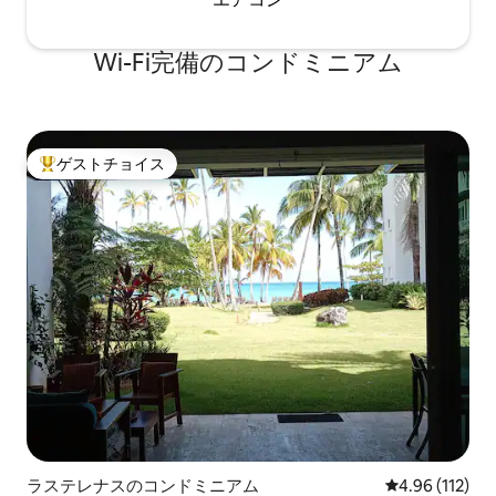
Wi-Fi完備のコンドミニアム
ゲストチョイス
大好評のゲストチョイスです。
ラステレナスのコンドミニアム
レビュー112件
4.96 (112)