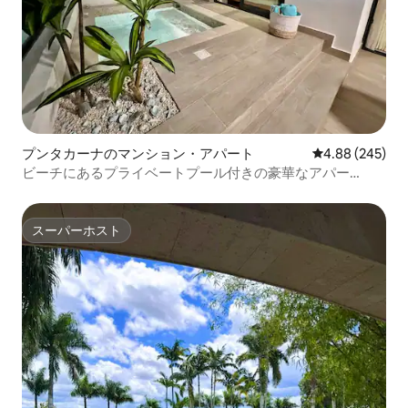
プンタカーナのマンション・アパート
レビュー245件
4.88 (245)
ビーチにあるプライベートプール付きの豪華なアパー
ト！！
スーパーホスト
スーパーホスト