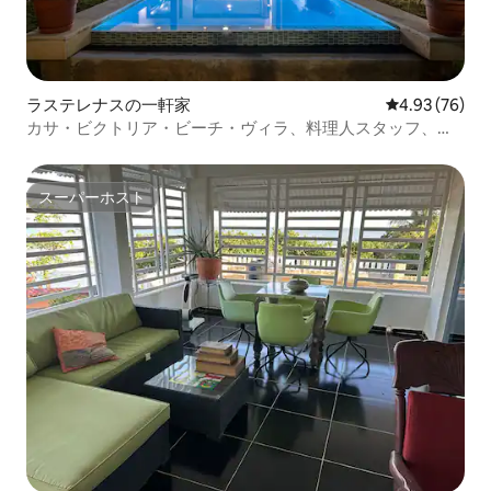
ラステレナスの一軒家
レビュー76件
4.93 (76)
カサ・ビクトリア・ビーチ・ヴィラ、料理人スタッフ、ポ
ルティージョ
スーパーホスト
スーパーホスト