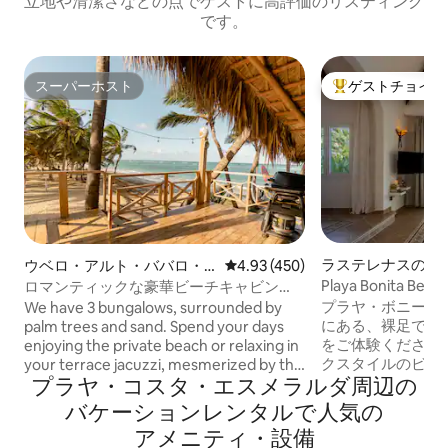
立地や清潔さなどの点でゲストに高評価のリスティング
です。
スーパーホスト
ゲストチョイス
スーパーホスト
大好評のゲストチ
ラステレナスのバ
ウベロ・アルト・ババロ・
レビュー450件、5つ星中4.93
4.93 (450)
プンタ・カナの古民家
Playa Bonita Be
ロマンティックな豪華ビーチキャビン
ャンフロント！
#2（ジャグジー付き）
プラヤ・ボニータ
We have 3 bungalows, surrounded by
にある、裸足で楽
palm trees and sand. Spend your days
をご体験ください
enjoying the private beach or relaxing in
クスタイルのビー
your terrace jacuzzi, mesmerized by the
プラヤ・コスタ・エスメラルダ⁠周⁠辺⁠の
雑のない、真のビ
blue horizon. Luxury furnishings, quality.
供します！ カップル1組または家族（最大
Private jacuzzi on your terrace. Free golf
バ⁠ケ⁠ー⁠シ⁠ョ⁠ン⁠レ⁠ン⁠タ⁠ル⁠で人⁠気⁠の
4名）向けに設計
cart with driver. We personally deliver
ア⁠メ⁠ニ⁠テ⁠ィ⁠・⁠設⁠備
適さと持続可能性
the house, explaining all its features.