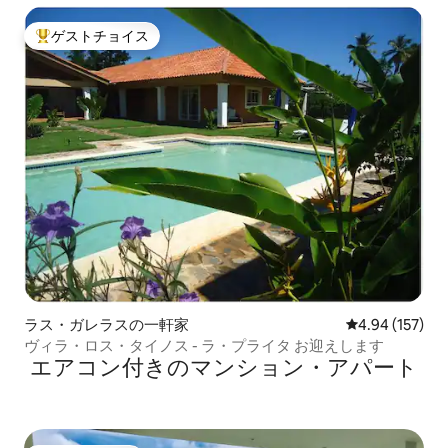
ゲストチョイス
大好評のゲストチョイスです。
ラス・ガレラスの一軒家
レビュー157件
4.94 (157)
ヴィラ・ロス・タイノス - ラ・プライタ お迎えします
エアコン付きのマンション・アパート