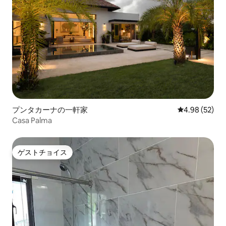
プンタカーナの一軒家
レビュー52件
4.98 (52)
Casa Palma
ゲストチョイス
ゲストチョイス