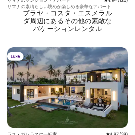
サマナのマンション・アパート
レビュー120件
4.94 (120)
サマナの素晴らしい眺めが楽しめる豪華なアパート
プラヤ・コスタ・エスメラル
ダ⁠周⁠辺⁠に⁠あ⁠るそ⁠の⁠他⁠の素⁠敵⁠な
バ⁠ケ⁠ー⁠シ⁠ョ⁠ン⁠レ⁠ン⁠タ⁠ル
Luxe
Luxe
ラス・ガレラスの一軒家
レビュー38件
4.87 (38)