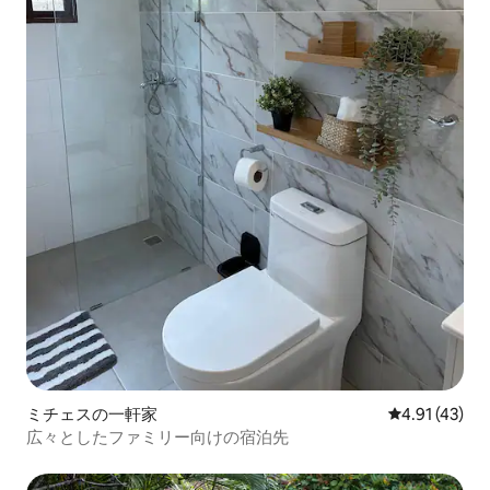
ミチェスの一軒家
レビュー43件
4.91 (43)
広々としたファミリー向けの宿泊先