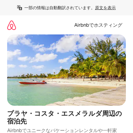
コ
一部の情報は自動翻訳されています。
原文を表示
ン
テ
ン
Airbnbでホスティング
ツ
に
ス
キ
ッ
プ
プラヤ・コスタ・エスメラルダ⁠周⁠辺⁠の
宿⁠泊⁠先
Airbnbでユニークなバ⁠ケ⁠ー⁠シ⁠ョ⁠ンレ⁠ン⁠タ⁠ルや一⁠軒⁠家