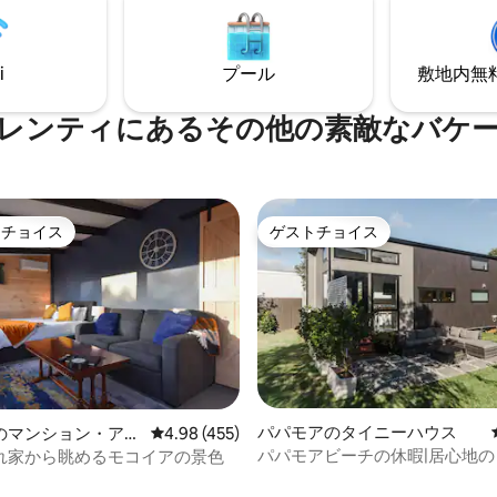
冒険、静かな世界からの逃避を
 お子様連れには適し
る場合でも、Wildberry Cott
ん。ヘアドライヤー、洗面用
れない旅行先です。
ロンはご用意しておりません
i
プール
敷地内無料駐
ありませんが、ゲストが持ち去
いるため、常に交換するのは難
）。
レンティにあるその他の素敵なバケ
トチョイス
ゲストチョイス
ゲストチョイスです。
ゲストチョイス
中4.96つ星の平均評価
パパモアのタイニーハウス
のマンション・アパ
レビュー455件、5つ星中4.98つ星の平均評価
4.98 (455)
パパモアビーチの休暇|居心地
れ家から眺めるモコイアの景色
ニーホーム+スパ