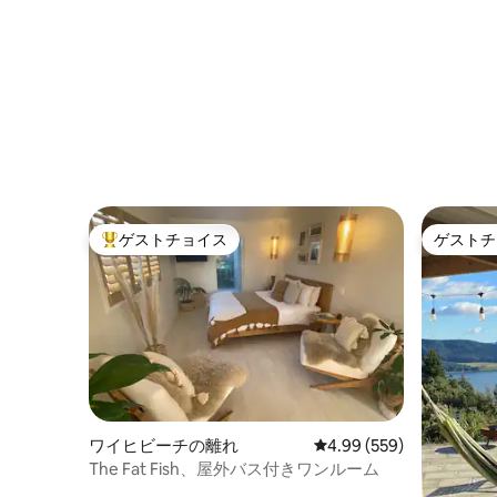
ゲストチョイス
ゲストチ
大好評のゲストチョイスです。
ゲストチ
ワイヒビーチの離れ
レビュー559件、5つ星中
4.99 (559)
The Fat Fish、屋外バス付きワンルーム