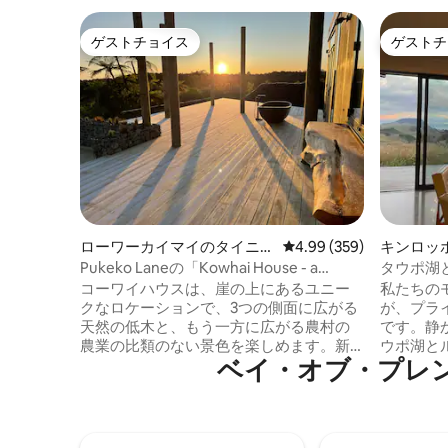
ゲストチョイス
ゲストチ
ゲストチョイス
ゲストチ
ローワーカイマイのタイニー
レビュー359件、5つ星中
4.99 (359)
キンロッ
ハウス
Pukeko Laneの「Kowhai House - a
タウポ湖
simple blend」
コーワイハウスは、崖の上にあるユニー
私たちの
クなロケーションで、3つの側面に広がる
が、プラ
天然の低木と、もう一方に広がる農村の
です。静
農業の比類のない景色を楽しめます。新
ウポ湖と
ベイ・オブ・プレ
築のため、ゲストが外の忙しい世界に追
素晴らし
いつく必要がある場合に備えて、すべて
す。一年
のモダンな設備を備えたエレガントでス
きな窓、
タイリッシュな休暇を提供することに焦
がありま
点を当てています。 Kowhai Houseを補完
り散歩し