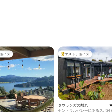
ョイス
ゲストチョイス
ョイス
大好評のゲストチョイスです。
4.99つ星の平均評価
タウランガの離れ
セントラルバレーにあるスパ付