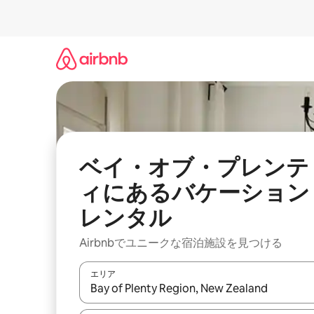
コ
ン
テ
ン
ツ
に
ス
キ
ッ
プ
ベイ・オブ・プレンテ
ィにあるバケーション
レンタル
Airbnbでユニークな宿泊施設を見つける
エリア
検索結果が表示されたら、上下の矢印キーを使っ