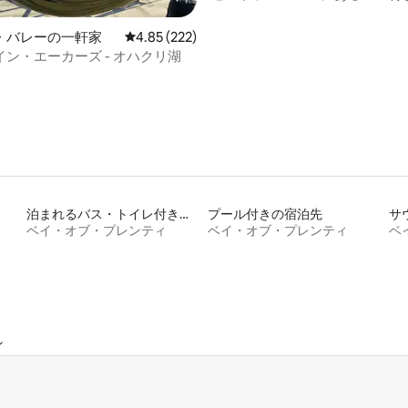
家
・バレーの一軒家
レビュー222件、5つ星中4.85つ星の平均評価
4.85 (222)
ン・エーカーズ - オハクリ湖
泊まれるバス・トイレ付き個室
プール付きの宿泊先
サ
ベイ・オブ・プレンティ
ベイ・オブ・プレンティ
ベ
ィ