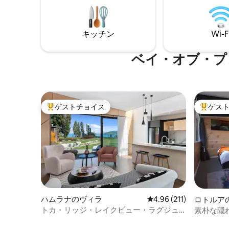
するために最近掲載された2番目のリステ
低木林があります。
ィングTui Lodgeとキャビンを必ずチェッ
ていませ
クしてください。カップルや大人数のグ
具、アイ
キッチン
Wi-F
ループ（一緒に旅行する2組のカップルや
（申し訳
家族）に最適です。
り続けて
しいです
ベイ・オブ・プ
ゲストチョイス
ゲス
大好評のゲストチョイスです。
大好評の
ハムラナのヴィラ
レビュー211件、5つ星
4.96 (211)
ロトルア
ート
トカ・リッジ・レイクビュー・ラグジュ
素朴な隠
アリーヴィラ1寝室、シダースパ付き