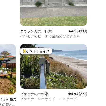
タウランガの一軒家
レビュー139件、5つ星
4.96 (139)
パパモアのビーチで至福のひとときを
ゲストチョイス
大好評のゲストチョイスです。
プケヒナの一軒家
レビュー377件、5つ星
4.94 (377)
プケヒナ・シーサイド・エスケープ
レビュー157件、5つ星中4.99つ星の平均評価
4.99 (157)
きの隠れ