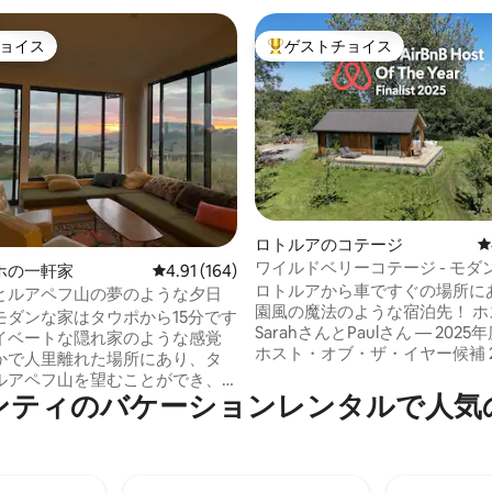
ョイス
ゲストチョイス
ョイス
大好評のゲストチョイスです。
ロトルアのコテージ
レ
ワイルドベリーコテージ - モダ
4.99つ星の平均評価
ホの一軒家
レビュー164件、5つ星中4.91つ星の平均評価
4.91 (164)
リーエスケープ
ロトルアから車ですぐの場所に
とルアペフ山の夢のような夕日
園風の魔法のような宿泊先！ ホスト：
モダンな家はタウポから15分です
SarahさんとPaulさん — 2025年
イベートな隠れ家のような感覚
ホスト・オブ・ザ・イヤー候補 2020年に
かで人里離れた場所にあり、タ
建てられた北欧風のモダンなコ
ルアペフ山を望むことができ、
は、温かみのある快適さと居心
ンティのバケーションレンタルで人気
い夕日を眺めることができま
を兼ね備え、素晴らしい田園風
中理想的で、バーベキュー、大
れています。3.4ヘクタールの
両面の暖炉を備えた屋外エリア
農地にあり、大きな成木がプラ
す。ワカイポ湾まで5分で泳いだ
を確保しています。ロマンス、
たりでき、近くにはたくさんの