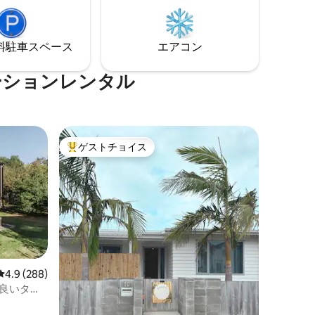
求めてい
ーンは、木々に囲まれており、専用の入
ageは忘れら
り口とラウンジチェア、屋外シャワー、
バーベキューを備えた中庭があります。
⁠車ス⁠ペ⁠ー⁠ス
エアコン
ーションレンタル
ゲストチョイス
大好評のゲストチョイスです。
レビュー288件、5つ星中4.9つ星の平均評価
4.9 (288)
の良いタイ