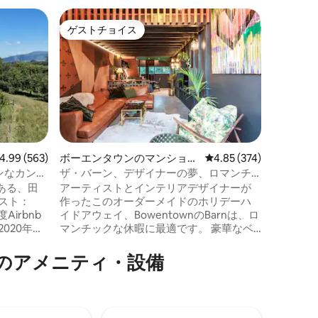
ンゴンゴ
ゲストチョイス
ゲス
ゲストチョイス
大好評
ハウス
人里離れ
ダイスバ
ロマンチ
林の中で完
ら離れ、
木々の中
ダとポン
気を意識
の鳥だけです。 道路の
に駐車場
ビュー563件、5つ星中4.99つ星の平均評価
4.99 (563)
ボーエンタウンのマンショ
レビュー374件、5つ星
4.85 (374)
露天風呂
ン・アパート
ンなカント
ザ・バーン、デザイナーの夢、ロマンチ
の川や私
ックなビーチの隠れ家
ある、田
アーティストとインテリアデザイナーが
することができま
作ったこのオーダーメイドのホリデーハ
リート、
度Airbnb
イドアウェイ、BowentownのBarnは、ロ
ホビット
マンチックな休暇に最適です。 豪華なベ
テージ
ッドリネンと無料のローブ、ラウンジと
地のよさ
ベッドルームの両方にテレビ、2人用のバ
のアメニティ・設備
景に囲ま
スルーム、フルキッチンなど、細部にま
なだらかな
でこだわっています。 ワイヒビーチとア
イバシー
ンザック湾の両方まで徒歩すぐの保護区
家族での
のプライベートな一角に位置するザ・バ