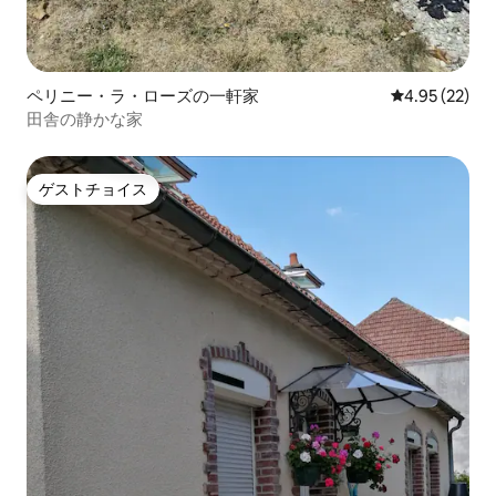
ペリニー・ラ・ローズの一軒家
レビュー22件
4.95 (22)
田舎の静かな家
ゲストチョイス
ゲストチョイス