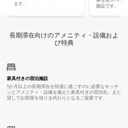
事専用スペース
ます。
施設です。
長期滞在向け⁠のア⁠メ⁠ニ⁠テ⁠ィ⁠・設⁠備⁠およ
び特⁠典
家具付き⁠の宿⁠泊⁠施⁠設
1か月以上の長期滞在を快適に過ごすのに必要なキッチ
ンとアメニティ・設備を備えた家具付きの宿泊先。また
貸しでお部屋を借りる代わりとなるご提案です。