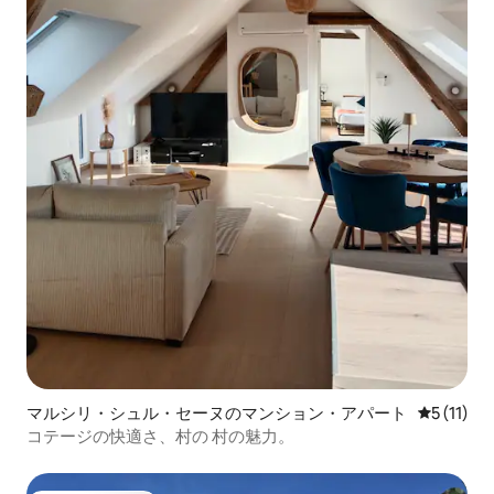
マルシリ・シュル・セーヌのマンション・アパート
レビュー1
5 (11)
コテージの快適さ、村の 村の魅力。