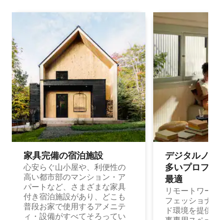
家具完備の宿⁠泊⁠施⁠設
デジタルノマド
多⁠いプ⁠ロ⁠フ⁠ェ⁠
心安らぐ山小屋や、利便性の
高い都市部のマンション・ア
最⁠適
パートなど、さまざまな家具
リモートワーク
付き宿泊施設があり、どこも
フェッショナル
普段お家で使用するアメニテ
ド環境を提供する
ィ・設備がすべてそろってい