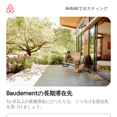
コ
ン
Airbnbでホスティング
テ
ン
ツ
に
ス
キ
ッ
プ
Baudementの長期滞在先
1か月以上の長期滞在にぴったりな、くつろげる宿泊先
を見つけましょう。