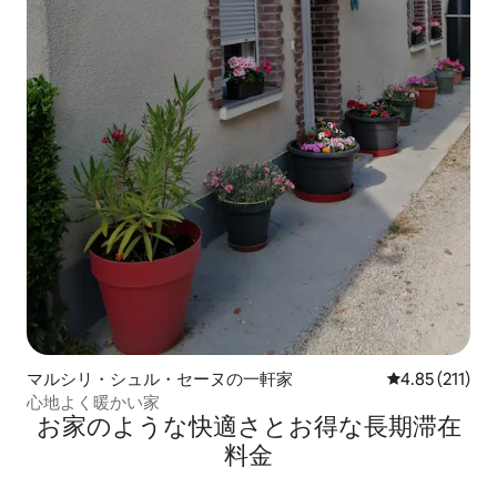
マルシリ・シュル・セーヌの一軒家
レビュー211
4.85 (211)
心地よく暖かい家
お家のような快⁠適⁠さ⁠とお⁠得⁠な長⁠期⁠滞⁠在
料⁠金