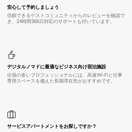
安心して予約しましょう
信頼できるゲストコミュニティからのレビューを確認で
き、24時間365日対応のサポートも付いています。
デジタルノマド⁠に最⁠適⁠なビ⁠ジ⁠ネ⁠ス⁠向⁠け宿⁠泊⁠施⁠設
出張の多いプロフェッショナルには、高速Wi-Fiと仕事
専用スペースを備えた長期滞在先がおすすめです。
サービスアパートメントをお探しですか？