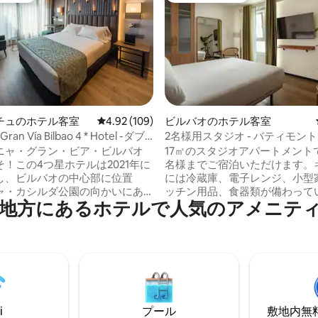
4.75つ星の平均評価
チュのホテル客室
レビュー109件、5つ星中4.92つ星の平均評価
4.92 (109)
ビルバオのホテル客室
 Gran Vía Bilbao 4 * Hotel -ダブ
2名様用スタジオ - バティモン
ツ＆アパートメンツ
ニャ・グラン・ビア・ビルバオ
17㎡のスタジオアパートメント
！この4つ星ホテルは2021年に
名様までご宿泊いただけます。
し、ビルバオの中心部に位置
には冷蔵庫、電子レンジ、小型
ャ・カシルダ公園の向かいにあ
ッチン用品、食器類が備わって
方にあるホ⁠テ⁠ル⁠で人⁠気⁠のア⁠メ⁠ニ⁠テ⁠ィ
ゲンハイム美術館やユスカルデ
クイーンサイズベッド、スマー
場に非常に近い場所にありま
ビ、中庭を見渡せる窓もござい
最高のショップが並び、バーや
暖房とエアコンも完備しております
ンも豊富なエレガントな通り、
に洗濯機と乾燥機をご用意して
ア通り、ドン・ディエゴ・ロペ
す。週1回の清掃サービス（シ
ハロ通りに位置しています。ダ
ルの交換を含む）が含まれます
ムは快適で設備が充実していま
トの営業時間は午前7時から午前
の面積は21㎡です。
す。
i
プール
敷地内無料駐