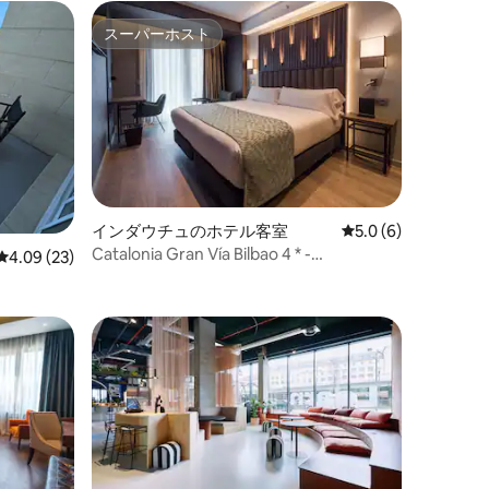
スーパーホスト
スーパーホスト
インダウチュのホテル客室
レビュー6件、5つ星
5.0 (6)
Catalonia Gran Vía Bilbao 4 * -
レビュー23件、5つ星中4.09つ星の平均評価
4.09 (23)
Superior/balcony