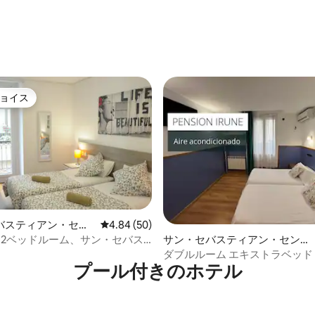
4.74つ星の平均評価
ョイス
ョイス
4.87つ星の平均評価
バスティアン・セン
レビュー50件、5つ星中4.84つ星の平均評価
4.84 (50)
テル客室
1 o 2ベッドルーム、サン・セバス
サン・セバスティアン・センタ
史地区
ーのホテル客室
ダブルルーム エキストラベッド
プール付きのホ⁠テ⁠ル