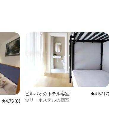
ビルバオのホテル客室
レビュー7件、5つ星
4.57 (7)
ウリ・ホステルの個室
レビュー8件、5つ星中4.75つ星の平均評価
4.75 (8)