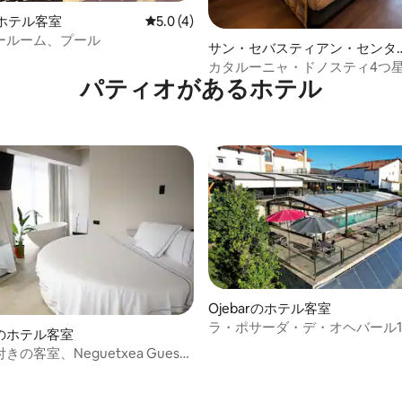
rのホテル客室
レビュー4件、5つ星中5.0つ星の平均評価
5.0 (4)
ールーム、プール
サン・セバスティアン・センタ
ーのホテル客室
カタルーニャ・ドノスティ4つ星
パティオがあるホ⁠テ⁠ル
トリプルルーム
Ojebarのホテル客室
ラ・ポサーダ・デ・オヘバール10
のホテル客室
の客室、Neguetxea Guest