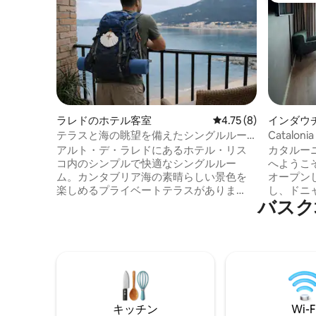
ラレドのホテル客室
レビュー8件、5つ星中
4.75 (8)
インダウ
テラスと海の眺望を備えたシングルルー
Catalonia
ム
ルルーム
アルト・デ・ラレドにあるホテル・リス
カタルー
コ内のシンプルで快適なシングルルー
へようこそ
ム。カンタブリア海の素晴らしい景色を
オープン
楽しめるプライベートテラスがありま
し、ドニ
バスク地
す。お部屋は清潔に準備されており、ベ
り、グッ
ッドメイキング、タオル、専用バスルー
ュナ会議
ムが完備されています。ご滞在中、毎日
す。市内
の清掃やベッドメイキングサービスは提
レストラ
供されていないため、プライバシーと自
グランビ
立性が高まります。旅行者、カミノ・デ
ス・デ・
ル・ノルテの巡礼者、静かでリラックス
ブルルー
した時間を求めるゲストに最適です。専
す。客室
キッチン
Wi-F
用駐車場。