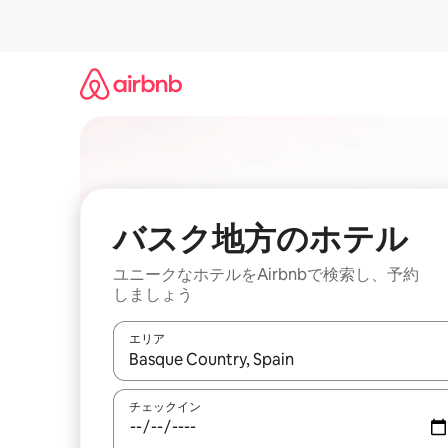
コ
ン
テ
ン
ツ
に
ス
キ
ッ
プ
バスク地方のホ⁠テ⁠ル
ユニークなホ⁠テ⁠ル⁠をAirbnb⁠で検⁠索⁠し⁠、予⁠約
し⁠ま⁠し⁠ょ⁠う
エリア
検索結果が表示されたら、上下の矢印キーを使っ
チェックイン