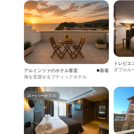
トレビエ
ダブルルー
アルミンツァのホテル客室
新しい宿泊先
新着
エンスイート
海を見渡せるブティックホテル
スーパーホスト
スーパーホスト