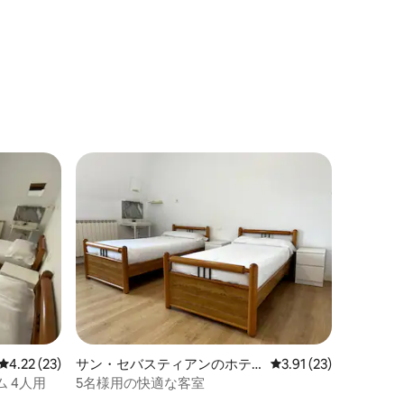
レビュー23件、5つ星中4.22つ星の平均評価
4.22 (23)
サン・セバスティアンのホテ
レビュー23件、5つ星
3.91 (23)
ル客室
 4人用
5名様用の快適な客室