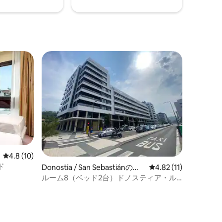
レビュー10件、5つ星中4.8つ星の平均評価
4.8 (10)
ド
Donostia / San Sebastiánのホ
レビュー11件、5つ星
4.82 (11)
テル客室
ルーム8（ベッド2台）ドノスティア・ル
ーム