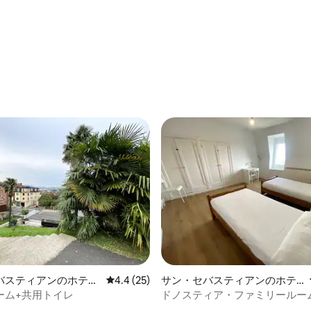
中5.0つ星の平均評価
バスティアンのホテル
レビュー25件、5つ星中4.4つ星の平均評価
4.4 (25)
サン・セバスティアンのホテ
ル客室
ーム+共用トイレ
ドノスティア・ファミリールーム