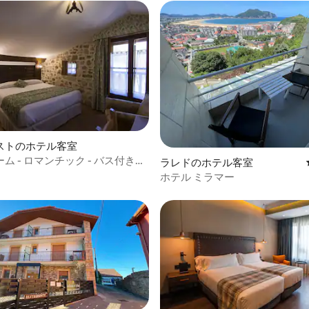
ストのホテル客室
ム - ロマンチック - バス付きの
ラレドのホテル客室
 - 31
ホテル ミラマー