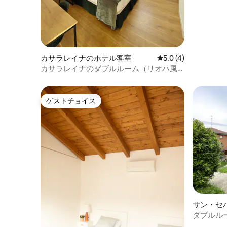
カサラレイナのホテル客室
レビュー4件、5つ星
5.0 (4)
カサラレイナのダブルルーム（リオハ風
朝食付き）
ゲストチョイス
ゲストチョイス
サン・セ
客室
ダブルル