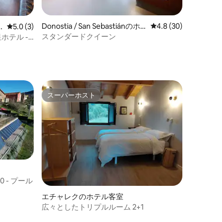
Donostia / San Sebastiánのホ
レビュー30件、5つ星
4.8 (30)
レビュー3件、5つ星中5.0つ星の平均評価
5.0 (3)
テル客室
スタンダードクイーン
ホテル -
スーパーホスト
スーパーホスト
 - プール
エチャレクのホテル客室
広々としたトリプルルーム 2+1