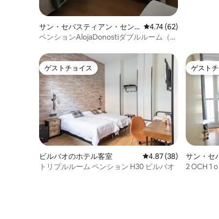
サン・セバスティアン・セン
レビュー62件、5つ星中
4.74 (62)
ターのホテル客室
ペンションAlojaDonostiダブルルーム（エ
キストラベッド付き）
ゲストチョイス
ゲストチ
ゲストチョイス
ゲストチ
ビルバオのホテル客室
レビュー38件、5つ星中
4.87 (38)
サン・セ
ターのホ
トリプルルーム ペンション H30 ビルバオ
2 OCH 
チャン歴