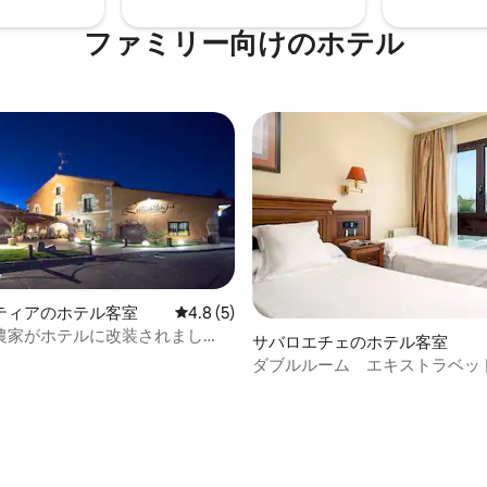
ファミリー向⁠け⁠のホ⁠テ⁠ル
ティアのホテル客室
レビュー5件、5つ星中4.8つ星の平均評価
4.8 (5)
の農家がホテルに改装されまし
サバロエチェのホテル客室
ダブルルーム エキストラベッ