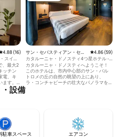
アルーム
シェアル
ビトリア
こそ！歴
コレリア
サルアク
たスペー
は、例外
経験をす
ています
レビュー16件、5つ星中4.88つ星の平均評価
4.88 (16)
サン・セバスティアン・セン
レビュー59件、5つ星
4.86 (59)
共用エリ
ターのホテル客室
ト・スイー
カタルーニャ・ドノスティ4つ星ホテル -
楽しみく
ダブルルーム
で、最大2
カタルーニャ・ドノスティへようこそ！
を探索し
キッチン
このホテルは、市内中心部のサン・バル
をお楽し
家電、キ
トロメの丘の自然の眺望の上にあり、
います。
ラ・コンチャビーチの壮大なパノラマを
⁠・設⁠備
トテレ
望むことができます。 大聖堂から2分の場
ます。床
所にあるこのホテルは、サン・セバスチ
。 1階
ャンに滞在するのに理想的なホテルで、
おりま
歴史的建造物の魅力を楽しみながら、デ
ーツとタオ
ザイナーズホテルの快適さと豪華さをす
。フロン
べてお楽しみいただけます。 ダブルルー
1時までで
ムの面積は27㎡で、設備が充実していま
す。
⁠車ス⁠ペ⁠ー⁠ス
エアコン