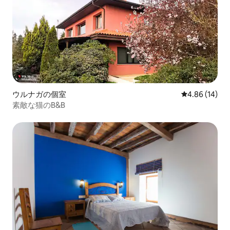
ウルナガの個室
レビュー14件
4.86 (14)
素敵な猫のB&B