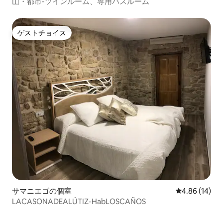
山・都市-ツインルーム、専用バスルーム
ゲストチョイス
ゲストチョイス
サマニエゴの個室
レビュー14件
4.86 (14)
LACASONADEALÚTIZ-HabLOSCAÑOS