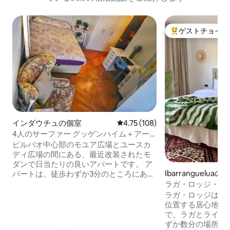
ゲストチョイス
大好評のゲストチ
インダウチュの個室
レビュー108件、5つ星中4.75
4.75 (108)
4人のサーファー グッゲンハイム + アー
ト地区 + 朝食
ビルバオ中心部のモユア広場とユースカ
ディ広場の間にある、最近改装されたモ
ダンで日当たりの良いアパートです。 ア
Ibarrangueluaの
パートは、徒歩わずか3分のところにある
大通りグラン・ビアから、ほとんどの場
ラガ・ロッジ・バ
所へとつながり、歩いて、食べて、飲ん
かなB&B
ラガ・ロッジは、
で、楽しむことができます。 アート地区
位置する居心地の良
は、美術館とグッゲンハイム美術館の間
で、ラガとライダ
にあります。 空港からの直通バス
ずか数分の場所にあります