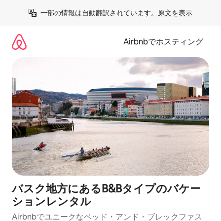
コ
一部の情報は自動翻訳されています。
原文を表示
ン
テ
ン
Airbnbでホスティング
ツ
に
ス
キ
ッ
プ
バスク地方にあるB&Bタイプのバケー
ションレンタル
Airbnbでユニークなベッド・アンド・ブレックファス