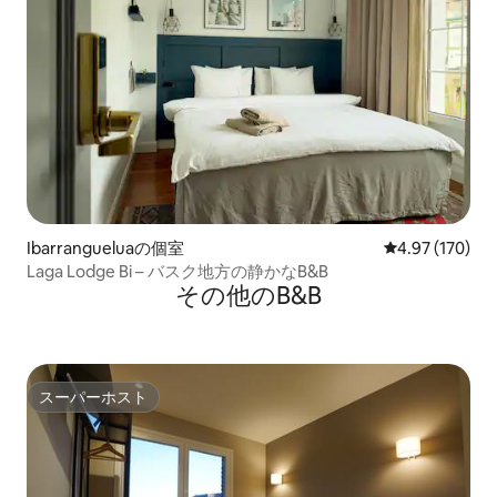
Ibarrangueluaの個室
レビュー170件
4.97 (170)
Laga Lodge Bi – バスク地方の静かなB&B
その他のB&B
スーパーホスト
スーパーホスト