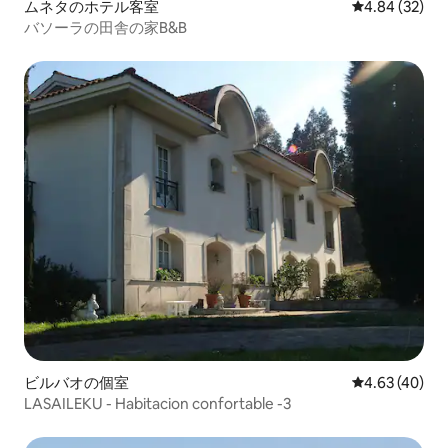
ムネタのホテル客室
レビュー32件
4.84 (32)
バソーラの田舎の家B&B
ビルバオの個室
レビュー40件
4.63 (40)
LASAILEKU - Habitacion confortable -3