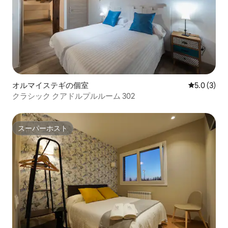
オルマイステギの個室
レビュー3
5.0 (3)
クラシック クアドルプルルーム 302
スーパーホスト
スーパーホスト