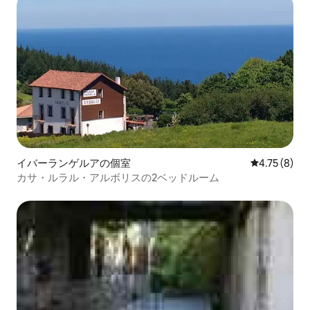
イバーランゲルアの個室
レビュー8件
4.75 (8)
カサ・ルラル・アルボリスの2ベッドルーム