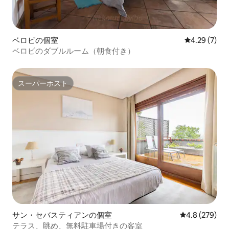
ベロビの個室
レビュー7件
4.29 (7)
ベロビのダブルルーム（朝食付き）
スーパーホスト
スーパーホスト
サン・セバスティアンの個室
レビュー279
4.8 (279)
テラス、眺め、無料駐車場付きの客室