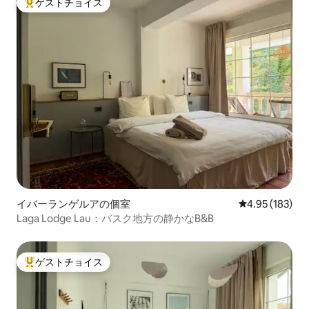
ゲストチョイス
大好評のゲストチョイスです。
イバーランゲルアの個室
レビュー183件
4.95 (183)
Laga Lodge Lau：バスク地方の静かなB&B
ゲストチョイス
大好評のゲストチョイスです。