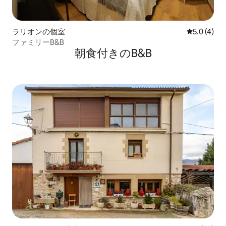
ラリオンの個室
レビュー4
5.0 (4)
ファミリーB&B
朝食付きのB&B