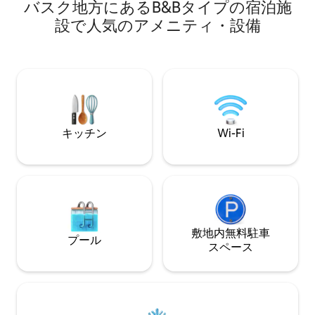
（1,45€）は、わずか徒歩3分で家に着き
バスク地方にあるB&Bタイプの宿泊施
ックスして、自宅
ます。 オーガニック朝食には、オレンジ
所を作りました。
設で人気のアメニティ・設備
ジュース、自家製マーマレードとオリー
村にあるロッジか
ブオイルのトースト、フィリピン産コー
ン、景色の良いハ
ヒーが含まれます。
冒険に簡単にアク
素晴らしい景色を
レイルをハイキン
の中でリラックス
な、バスク地方の
キッチン
Wi-Fi
敷地内無料駐⁠車
プール
ス⁠ペ⁠ー⁠ス