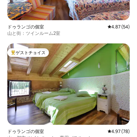
ドゥランゴの個室
レビュー54件
4.87 (54)
山と街：ツインルーム2室
ゲストチョイス
大好評のゲストチョイスです。
ドゥランゴの個室
レビュー78件
4.97 (78)