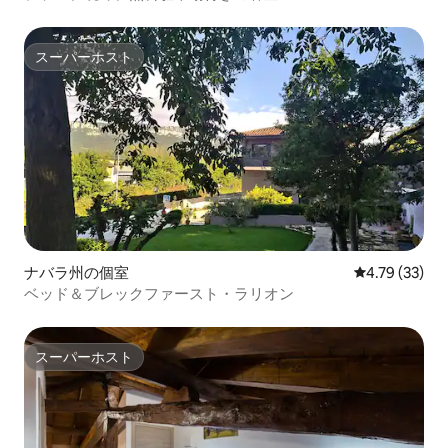
スーパーホスト
スーパーホスト
ナバラ州の個室
レビュー33件
4.79 (33)
ベッド＆ブレックファースト・ラリオン
スーパーホスト
スーパーホスト