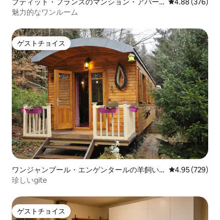
プティット・フランスのマンション・アパー
レビュー376件
4.88 (376)
ト
魅力的なワンルーム
ゲストチョイス
ゲストチョイス
ワンジャンブール・エンゲンタールの羊飼い
レビュー729件
4.95 (729)
の小屋
珍しいgite
ゲストチョイス
ゲストチョイス