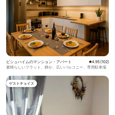
ビシュハイムのマンション・アパート
レビュー102件
4.95 (102)
素晴らしいフラット、静か、広いバルコニー、専用駐車場
ゲストチョイス
ゲストチョイス