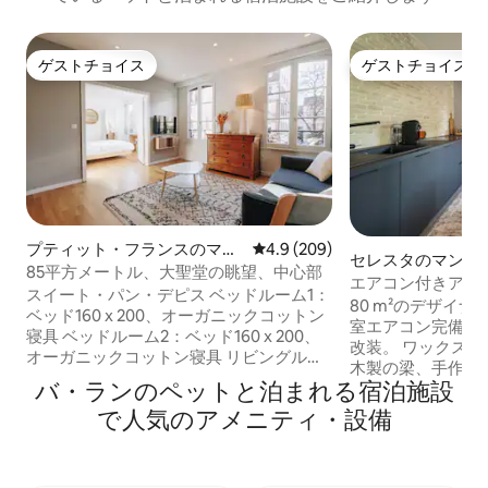
ゲストチョイス
ゲストチョイス
ゲストチョイス
ゲストチョイス
プティット・フランスのマン
レビュー209件、5つ星中4.9
4.9 (209)
セレスタのマンシ
ション・アパート
85平方メートル、大聖堂の眺望、中心部
ート
エアコン付きアパー
スイート・パン・デピス ベッドルーム1：
グサイズベッド
80 m²のデザイ
ベッド160 x 200、オーガニックコットン
室エアコン完備、
寝具 ベッドルーム2：ベッド160 x 200、
改装。 ワックス仕上げのコンクリート、
オーガニックコットン寝具 リビングルー
木製の梁、手作り
ム：高級スラット式ソファベッド140 x
バ・ランのペットと泊まれる宿泊施設
イズベッドルーム
195 cm、オーガニックコットン寝具 調理
ーとバスタブ付き
で人気のアメニティ・設備
器具付きキッチン、食器、エスプレッソ
ある専用テラス。 設備の整ったキッチ
マシン -全面改装済み - 装甲ドア - エアコ
ン、ネスプレッソ、N
ン - エレベーター - バスタブとシャワー -
レビ、光ファイバー
素晴らしい眺め - 通りに面したアパート -