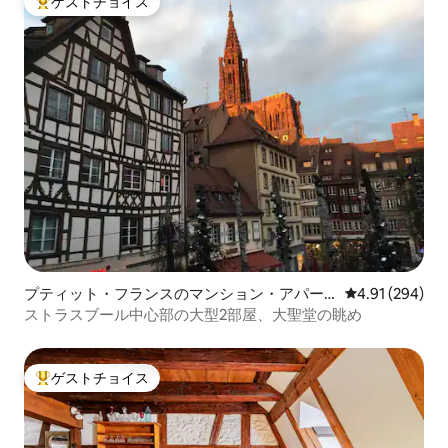
ゲストチョイス
大好評のゲストチョイスです。
プティット・フランスのマンション・アパー
レビュー294件
4.91 (294)
ト
ストラスブール中心部の大型2部屋、大聖堂の眺め
ゲストチョイス
大好評のゲストチョイスです。