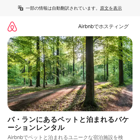
コ
一部の情報は自動翻訳されています。
原文を表示
ン
テ
ン
Airbnbでホスティング
ツ
に
ス
キ
ッ
プ
バ・ランにあるペットと泊まれるバケ
ーションレンタル
Airbnbでペットと泊まれるユニークな宿泊施設を検