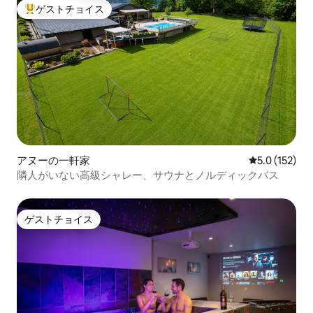
ゲストチョイス
大好評のゲストチョイスです。
アヌーの一軒家
レビュー152
5.0 (152)
隣人がいない高級シャレー、サウナとノルディックバス
ゲストチョイス
ゲストチョイス