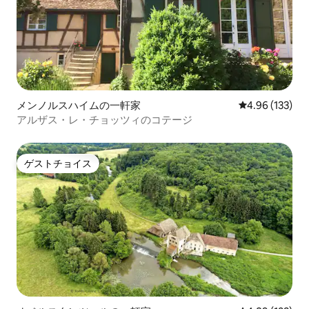
メンノルスハイムの一軒家
レビュー133件
4.96 (133)
アルザス・レ・チョッツィのコテージ
ゲストチョイス
ゲストチョイス