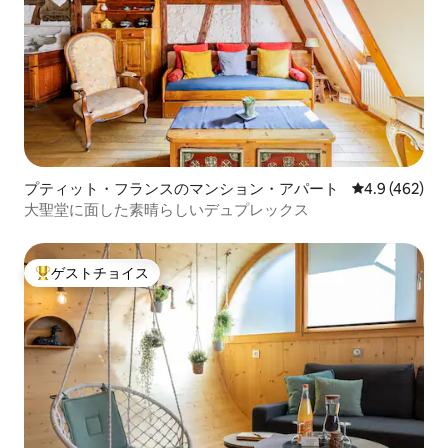
プティット・フランスのマンション・アパート
レビュー462
4.9 (462)
大聖堂に面した素晴らしいデュプレックス
ゲストチョイス
大好評のゲストチョイスです。