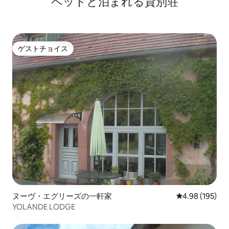
ペットと泊まれる貸別荘
ゲストチョイス
ゲストチョイス
ヌーヴ・エグリーズの一軒家
レビュー195件
4.98 (195)
YOLANDE LODGE