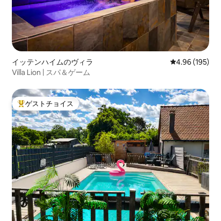
イッテンハイムのヴィラ
レビュー195件
4.96 (195)
Villa Lion | スパ＆ゲーム
ゲストチョイス
大好評のゲストチョイスです。