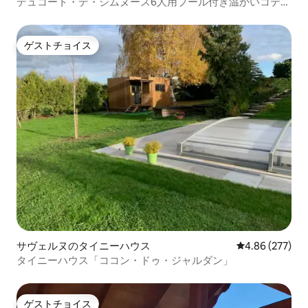
デュコート・デ・シムヌース6人用プール付き温かいコテー
ジ
ゲストチョイス
ゲストチョイス
サヴェルヌのタイニーハウス
レビュー277件
4.86 (277)
タイニーハウス「ココン・ドゥ・ジャルダン」
ゲストチョイス