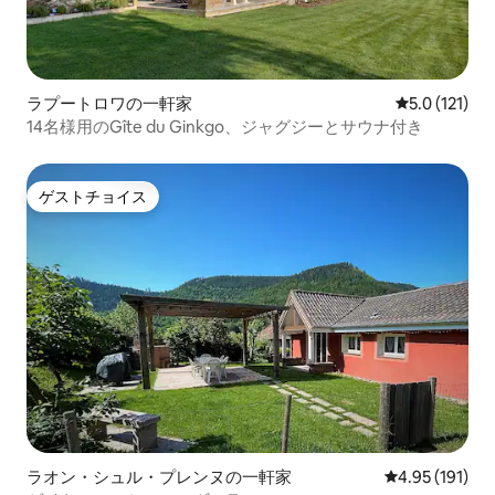
ラプートロワの一軒家
レビュー121
5.0 (121)
14名様用のGîte du Ginkgo、ジャグジーとサウナ付き
ゲストチョイス
ゲストチョイス
ラオン・シュル・プレンヌの一軒家
レビュー191件
4.95 (191)