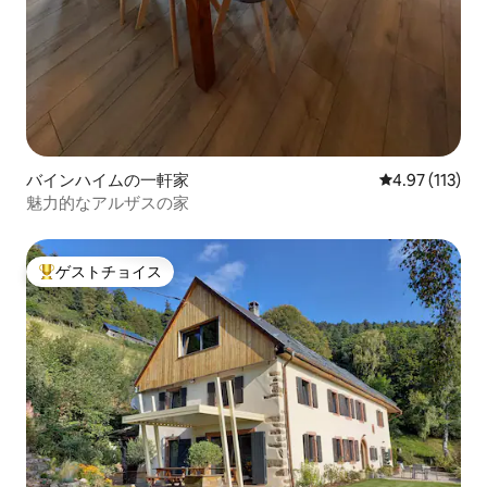
バインハイムの一軒家
レビュー113
4.97 (113)
魅力的なアルザスの家
ゲストチョイス
大好評のゲストチョイスです。