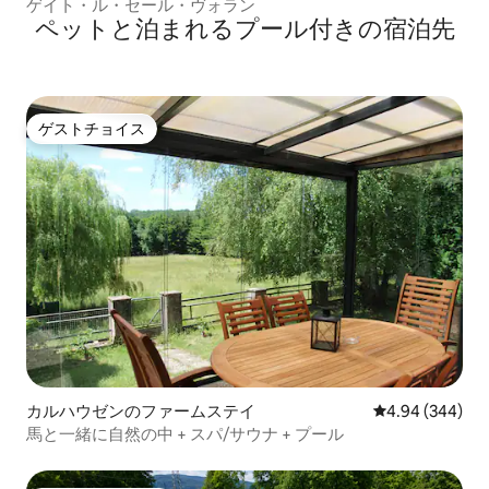
ゲイト・ル・セール・ヴォラン
ペットと泊まれるプール付きの宿泊先
ゲストチョイス
ゲストチョイス
カルハウゼンのファームステイ
レビュー344件
4.94 (344)
馬と一緒に自然の中 + スパ/サウナ + プール