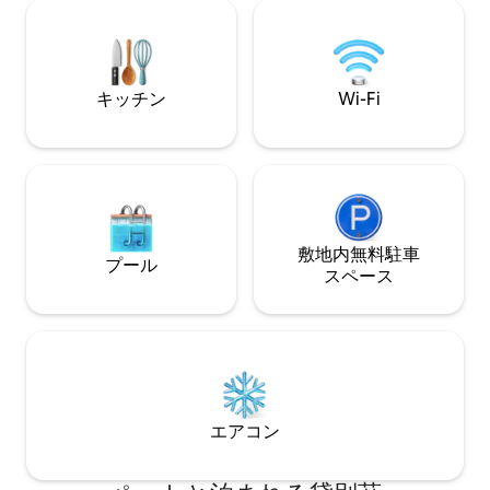
関、セルフチェックイン。 
Wi-Fi - スマートテレビ - 電動シャッター
心部から5分、オ
20分、コルマール
道、家族連れ、出
キッチン
Wi-Fi
敷地内無料駐⁠車
プール
ス⁠ペ⁠ー⁠ス
エアコン