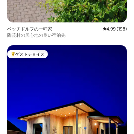
ベッチドルフの一軒家
レビュー198件
4.99 (198)
陶芸村の居心地の良い宿泊先
ゲストチョイス
大好評のゲストチョイスです。