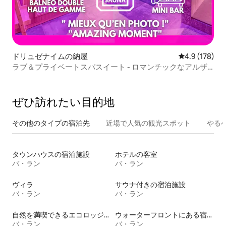
ドリュゼナイムの納屋
レビュー178
4.9 (178)
ラブ＆プライベートスパスイート - ロマンチックなアルザ
ス
ぜひ訪⁠れ⁠た⁠い目⁠的⁠地
その他のタ⁠イ⁠プ⁠の宿⁠泊⁠先
近場で人気の観光スポット
やる
タウンハウスの宿泊施設
ホテルの客室
バ・ラン
バ・ラン
ヴィラ
サウナ付きの宿泊施設
バ・ラン
バ・ラン
自然を満喫できるエコロッジの宿泊施設
ウォーターフロントにある宿泊施設
バ・ラン
バ・ラン