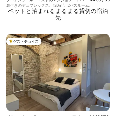
ト
庭付きのデュプレックス、120m²、2バスルーム。
ペットと泊まれるまるまる貸切の宿泊
先
ゲストチョイス
大好評のゲストチョイスです。