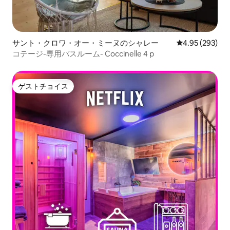
サント・クロワ・オー・ミーヌのシャレー
レビュー293件
4.95 (293)
コテージ-専用バスルーム- Coccinelle 4 p
ゲストチョイス
ゲストチョイス