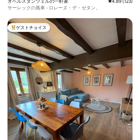
オベルスタンツェルの一軒家
レビュー123件
4.89 (123)
サーレックの風車 - ロレーヌ・デ・ゼタン。
ゲストチョイス
大好評のゲストチョイスです。