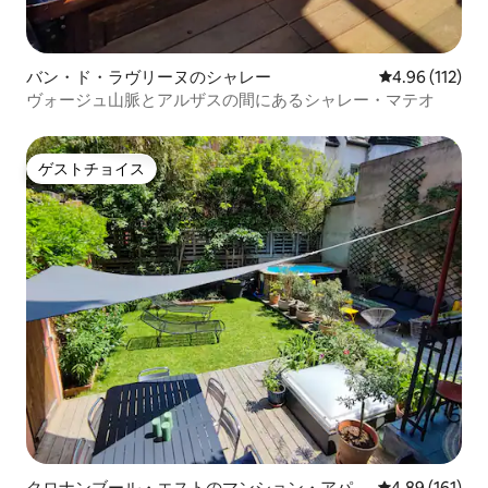
バン・ド・ラヴリーヌのシャレー
レビュー112件
4.96 (112)
ヴォージュ山脈とアルザスの間にあるシャレー・マテオ
ゲストチョイス
ゲストチョイス
クロナンブール・エストのマンション・アパー
レビュー161件
4.89 (161)