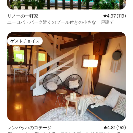
リノーの一軒家
レビュー119件
4.97 (119)
ユーロパ・パーク近くのプール付きの小さな一戸建て
ゲストチョイス
ゲストチョイス
レンバッハのコテージ
レビュー152
4.81 (152)