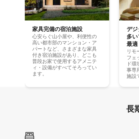
家具完備の宿⁠泊⁠施⁠設
デジ
多⁠いプ
心安らぐ山小屋や、利便性の
高い都市部のマンション・ア
最⁠適
パートなど、さまざまな家具
リモ
付き宿泊施設があり、どこも
フェ
普段お家で使用するアメニテ
ド環
ィ・設備がすべてそろってい
事専
ます。
施設
長期