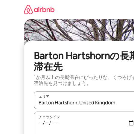
コ
ン
テ
ン
ツ
に
ス
キ
ッ
Barton Hartshornの長
プ
滞在先
1か月以上の長期滞在にぴったりな、くつろげ
宿泊先を見つけましょう。
エリア
検索結果が表示されたら、上下の矢印キーを使っ
チェックイン