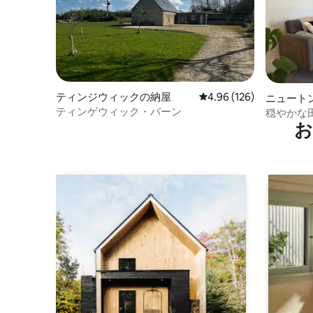
ティンジウィックの納屋
レビュー126件、5つ星
4.96 (126)
ニュート
ティンゲウィック・バーン
穏やかな
お