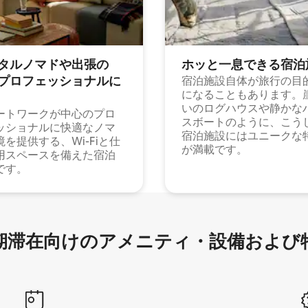
タルノマドや出⁠張⁠の
ホッと一⁠息⁠で⁠き⁠る宿⁠泊
⁠ロ⁠フ⁠ェ⁠ッ⁠シ⁠ョ⁠ナ⁠ル⁠に
宿泊施設自体が旅行の目
になることもあります。
いのログハウスや静かな
ートワークが中心のプロ
スボートのように、こう
ッショナルに快適なノマ
宿泊施設にはユニークな
境を提供する、Wi-Fiと仕
が満載です。
用スペースを備えた宿泊
です。
滞在向け⁠のア⁠メ⁠ニ⁠テ⁠ィ⁠・設⁠備⁠および