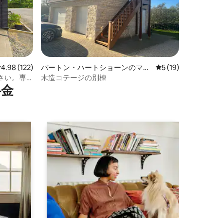
レビュー122件、5つ星中4.98つ星の平均評価
4.98 (122)
バートン・ハートショーンのマン
レビュー19件、5
5 (19)
ション・アパート
さい。専
木造コテージの別棟
⁠金