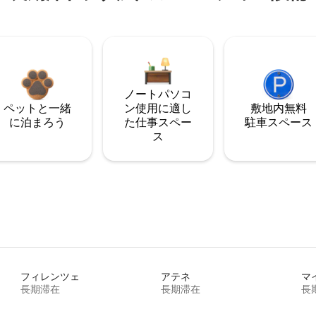
ノートパソコ
ペットと一緒
ン使用に適し
敷地内無料
に泊まろう
た仕事スペー
駐⁠車ス⁠ペ⁠ー⁠ス
ス
フィレンツェ
アテネ
マ
長期滞在
長期滞在
長