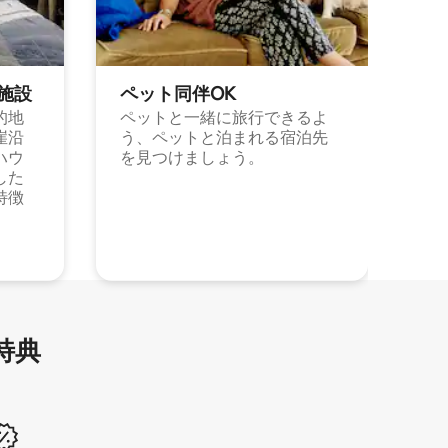
施⁠設
ペット同⁠伴OK
的地
ペットと一緒に旅行できるよ
崖沿
う、ペットと泊まれる宿泊先
ハウ
を見つけましょう。
した
特徴
特⁠典