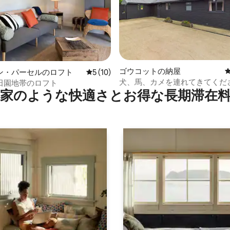
中4.96つ星の平均評価
ゴウコットの納屋
ン・パーセルのロフト
レビュー10件、5つ星中5つ星の平均評価
5 (10)
犬、馬、カメを連れてきてくだ
田園地帯のロフト
家のような快⁠適⁠さ⁠とお⁠得⁠な長⁠期⁠滞⁠在料
用庭園