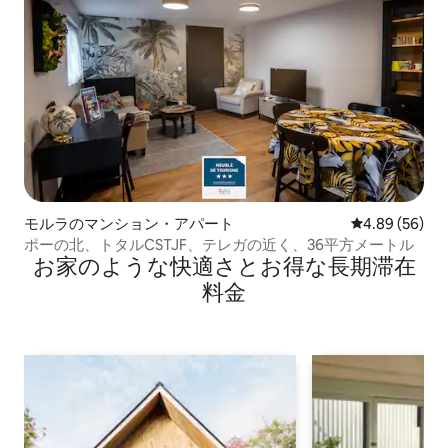
モルラのマンション・アパート
レビュー56件
4.89 (56)
ポーの北、トタルCSTJF、テレガの近く、36平方メートル
お家のような快⁠適⁠さ⁠とお⁠得⁠な長⁠期⁠滞⁠在
料⁠金