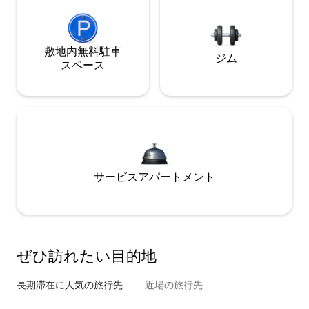
敷地内無料駐⁠車
ジム
ス⁠ペ⁠ー⁠ス
サービスアパートメント
ぜひ訪⁠れ⁠た⁠い目⁠的⁠地
長期滞在に人気の旅行先
近場の旅行先