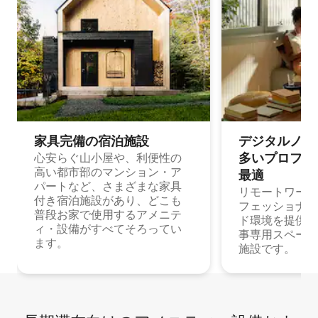
家具完備の宿⁠泊⁠施⁠設
デジタルノマド
多⁠いプ⁠ロ⁠フ⁠ェ⁠
心安らぐ山小屋や、利便性の
高い都市部のマンション・ア
最⁠適
パートなど、さまざまな家具
リモートワーク
付き宿泊施設があり、どこも
フェッショナル
普段お家で使用するアメニテ
ド環境を提供する
ィ・設備がすべてそろってい
事専用スペース
ます。
施設です。