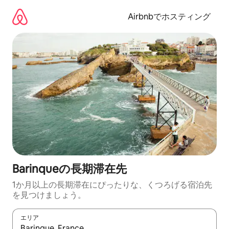
コ
ン
Airbnbでホスティング
テ
ン
ツ
に
ス
キ
ッ
プ
Barinqueの長期滞在先
1か月以上の長期滞在にぴったりな、くつろげる宿泊先
を見つけましょう。
エリア
検索結果が表示されたら、上下の矢印キーを使って移動するか、