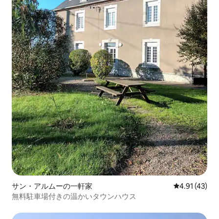
サン・アルムーの一軒家
レビュー43件
4.91 (43)
無料駐車場付きの温かいタウンハウス