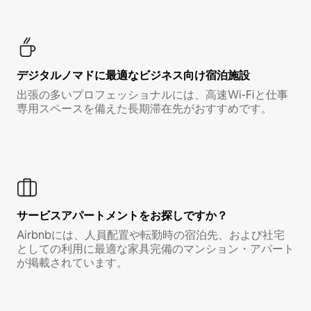
デジタルノマド⁠に最⁠適⁠なビ⁠ジ⁠ネ⁠ス⁠向⁠け宿⁠泊⁠施⁠設
出張の多いプロフェッショナルには、高速Wi-Fiと仕事
専用スペースを備えた長期滞在先がおすすめです。
サービスアパートメントをお探しですか？
Airbnbには、人員配置や転勤時の宿泊先、および社宅
としての利用に最適な家具完備のマンション・アパート
が掲載されています。