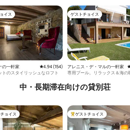
ョイス
ゲストチョイス
ョイス
ゲストチョイス
ナの一軒家
レビュー154件、5つ星中4.94つ星の平均評価
4.94 (154)
アレニス・デ・マルの一軒家
ットのスタイリッシュなロフト
専用プール。リラックス＆海の
つ星中5つ星の平均評価
ルセロナ
中・長期滞在向けの貸別荘
トチョイス
ゲストチョイス
ゲストチョイスです。
大好評のゲストチョイスです。