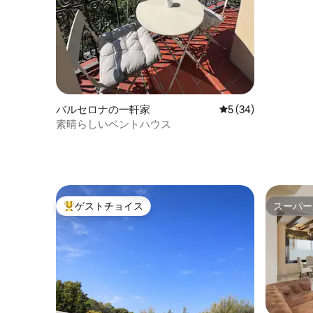
ル・バル
バルセロナの一軒家
レビュー34件、5
5 (34)
素晴らしいペントハウス
ゲストチョイス
スーパー
大好評のゲストチョイスです。
スーパー