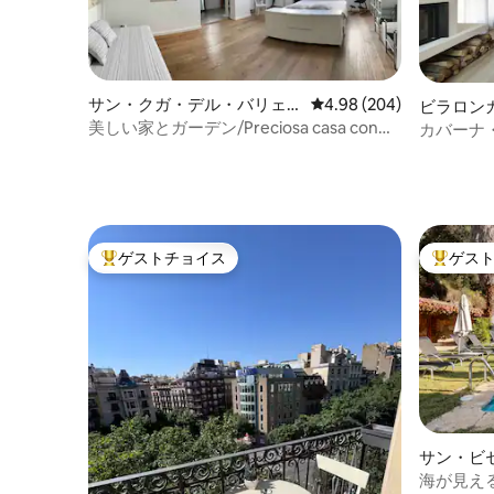
サン・クガ・デル・バリェ
レビュー204件、5つ星中
4.98 (204)
ビラロン
スの一軒家
美しい家とガーデン/Preciosa casa con
カバーナ
jardín
ゲストチョイス
ゲス
大好評のゲストチョイスです。
大好評の
サン・ビ
ルトの一
海が見え