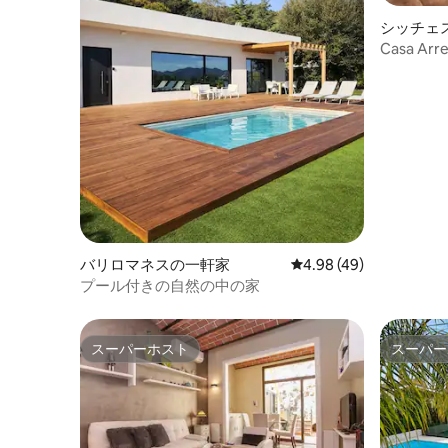
シッチェ
Casa A
バリロマネスの一軒家
レビュー49件、5つ星中
4.98 (49)
プール付きの自然の中の家
スーパーホスト
スーパー
スーパーホスト
スーパー