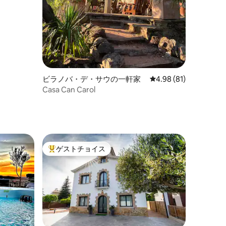
ビラノバ・デ・サウの一軒家
レビュー81件、5つ星
4.98 (81)
Casa Can Carol
ゲストチョイス
大好評のゲストチョイスです。