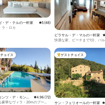
4.98つ星の平均評価
ガ・デ・テルの一軒家
レビュー48件、5つ星中5つ星の平均評価
5 (48)
・ラ・ロカ
ビラサル・デ・マルの一軒家
快適な家、ビーチまで1分、バ
郊
トチョイス
ゲストチョイス
ゲストチョイスです。
大好評のゲストチョイスです。
センツ・デ・モンタ
レビュー72件、5つ星中4.96つ星の平均評価
4.96 (72)
軒家
る豪華なヴィラ・20mのプー
サン・フェリオールの一軒家