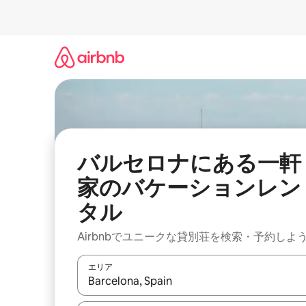
コ
ン
テ
ン
ツ
に
ス
キ
ッ
プ
バルセロナにある一軒
家のバケーションレン
タル
Airbnbでユニークな貸別荘を検索・予約しよ
エリア
検索結果が表示されたら、上下の矢印キーを使っ