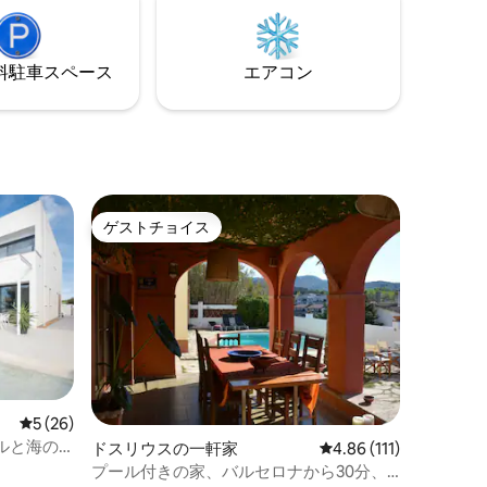
ーマーケ
プールを見渡せる広いキッチンとダイニ
）がありま
ングルーム！！お子様連れのご家族に最
適です。
⁠車ス⁠ペ⁠ー⁠ス
エアコン
ゲストチョイス
ゲストチョイス
レビュー26件、5つ星中5つ星の平均評価
5 (26)
ルと海の
ドスリウスの一軒家
レビュー111件、5つ星
4.86 (111)
プール付きの家、バルセロナから30分、