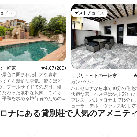
ョイス
ゲストチョイス
ョイス
ゲストチョイス
中4.91つ星の平均評価
の一軒家
レビュー289件、5つ星中4.87つ星の平均評価
4.87 (289)
い景色に囲まれた壮大な農家
リポリェットの一軒家
ってくる新鮮な空気、驚くほど
カンパヴィ
め、プールサイドでの夕日、細
バルセロナから車で10分の住宅
だわった素朴な装飾... これら
快適な家。バス停は徒歩5分（
、平和を求める旅行者のための
プレス：バルセロナまで15分）
バーベキューを備えた素晴らし
ョーラ・デル・ヴァレス駅まで20
設にあります。 バルセロナから
ロナにある貸別荘で人気のアメニテ
ブルベッドルーム3室、バスルー
フルキッチン。テレビ付きダイ
置し、最も本格的な自然を楽し
ーム。Wi-Fi。 長い一日の終わりにリラッ
キング、マウンテンバイク、ま
クスできる広いテラス。すべて
キャンプをするのに理想的な場
暖房。専用駐車場付き。 徒歩5