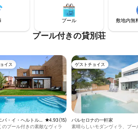
さまざまなレストランやスーパ
ット（MercadonaやLidlなど
i-Fiは家の一部にしか届きませ
す。
i
プール
敷地内無料駐
、最も本格的な自然を楽しみ、
グ、マウンテンバイク、または
プール付きの貸別荘
ンプをするのに理想的な場所で
か30分で、シッチェスのビー
セロナ、またはプラットバルセ
に到着できます。
ョイス
ゲストチョイス
ョイス
ゲストチョイス
つ星中5つ星の平均評価
エバ・イ・ヘルトル
レビュー15件、5つ星中4.93つ星の平均評価
4.93 (15)
バルセロナの一軒家
くのプール付きの素敵なヴィラ
素晴らしいモダンヴィラ、プー
眺め、8名様用