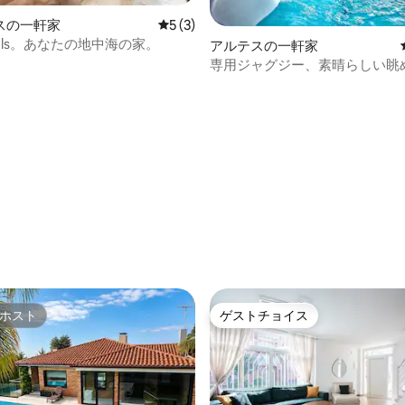
スの一軒家
レビュー3件、5つ星中5つ星の平均評価
5 (3)
rrels。あなたの地中海の家。
アルテスの一軒家
専用ジャグジー、素晴らしい眺
セロナのアート
4.98つ星の平均評価
ホスト
ゲストチョイス
ホスト
ゲストチョイス