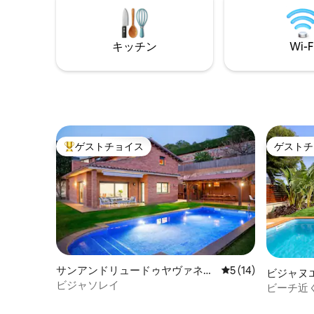
is small) 1 bedroom with 1 single bed.
所です。 レンタカーのご利用をおすすめ
します。 重要：非常に広いスペースであ
るため、W
ん。 ペネデスのヴァリラナの静かな住宅
キッチン
Wi-F
地にあり
ハイキン
野外キャ
す。わず
チ、バル
ロナ空港
ゲストチョイス
ゲストチ
大好評のゲストチョイスです。
ゲストチ
サンアンドリュードゥヤヴァネレ
レビュー14件、5
5 (14)
ビジャヌ
スの一軒家
ビジャソレイ
の一軒家
ビーチ近