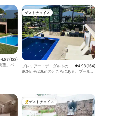
モントメロから20分
ゲストチョイス
ゲストチョイス
レビュー133件、5つ星中4.87つ星の平均評価
4.87 (133)
眺望。バ
プレミアー・デ・ダルトの一
レビュー164件、5つ星
4.93 (164)
軒家
BCNから20kmのところにある、プールと
景色の素晴らしい家です
ゲストチョイス
大好評のゲストチョイスです。