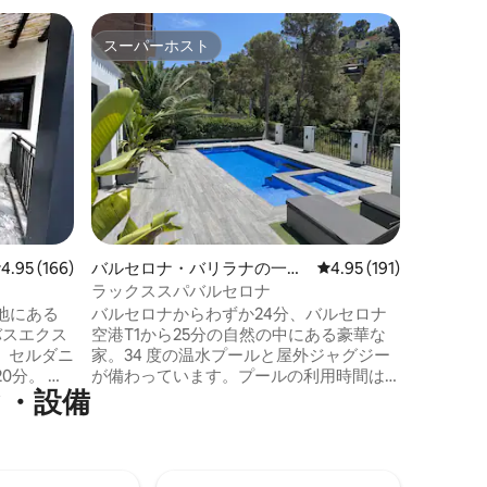
ヴィラノ
スーパーホスト
ゲスト
スーパーホスト
ゲスト
トルの一
Casa 
シス
カサ・ル
エレガンス 華やかな天井、暖炉、
レガント
オ、個性
年の歴史
さい。広
屋、コロ
ユニーク
の中心部
レビュー166件、5つ星中4.95つ星の平均評価
4.95 (166)
バルセロナ・バリラナの一軒
レビュー191件、5つ星
4.95 (191)
ランに近
家
の駐車場
ラックススパバルセロナ
地にある
バルセロナからわずか24分、バルセロナ
バスエクス
空港T1から25分の自然の中にある豪華な
。セルダニ
家。34 度の温水プールと屋外ジャグジー
分。 ダ
が備わっています。プールの利用時間は
ィ・設備
ム2室、
午前9時から午後10時までです。夜間に騒
ニングル
音を伴うパーティー、誕生日パーティ
ー、その他のお祝いの開催は禁止されて
の部屋に
います。警察に通報します！ご近所の
分以内に、
方々の休息を尊重する必要があります。