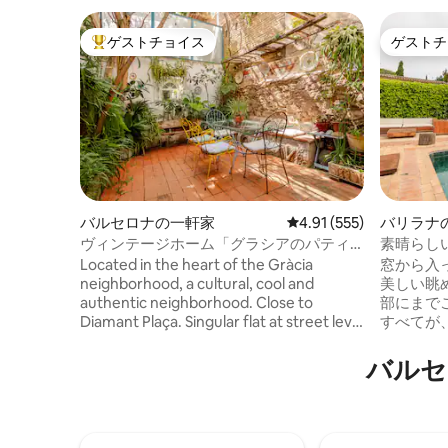
ゲストチョイス
ゲストチ
大好評のゲストチョイスです。
ゲストチ
バルセロナの一軒家
レビュー555件、5つ星
4.91 (555)
バリラナ
ヴィンテージホーム「グラシアのパティ
素晴らし
オ」
Located in the heart of the Gràcia
窓から入
neighborhood, a cultural, cool and
美しい眺
authentic neighborhood. Close to
部にまでこ
Diamant Plaça. Singular flat at street level
すべてが
in the heart of the bohemian Gràcia
プールと
district. It has it's own patio, where you
い宿泊施
バルセ
can enjoy your breakfast, dinners or a
28km。 ペネデスのヴァリラナの静かな住
quiet drink after a day in the hectic city
宅地に位
life. The house, since1850, has 3
み、ハイ
bedrooms: 2 rooms with double bed (one
たは野外