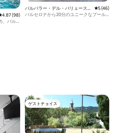
バルバラー・デル・バリェースの
レビュー46件、5
5 (46)
一軒家
バルセロナから20分のユニークなプール
レビュー98件、5つ星中4.87つ星の平均評価
4.87 (98)
付きの家
め、バル
ゲストチョイス
ゲストチョイス