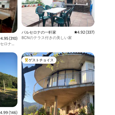
バルセロナの一軒家
レビュー337件、5つ星
4.92 (337)
BCNのテラス付きの美しい家
レビュー310件、5つ星中4.95つ星の平均評価
4.95 (310)
ルセロナ近
ゲストチョイス
大好評のゲストチョイスです。
レビュー146件、5つ星中4.99つ星の平均評価
4.99 (146)