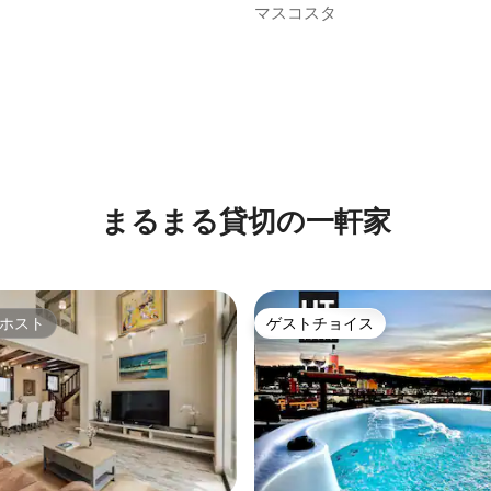
セロナの海岸
マスコスタ
つ星中5つ星の平均評価
まるまる貸切の一軒家
ホスト
ゲストチョイス
ホスト
ゲストチョイス