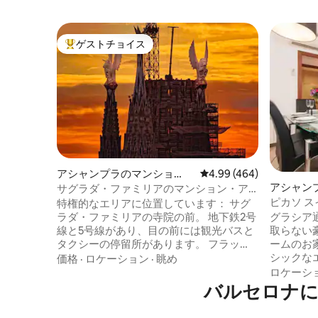
ゲストチョイス
大好評のゲストチョイスです。
アシャンプラのマンショ
レビュー464件、5つ星中
4.99 (464)
ン・アパート
アシャン
サグラダ・ファミリアのマンション・ア
アパート
パート 「コーナーフラット」、サ...
ピカソ ス
特権的なエリアに位置しています： サグ
ミリー ア
ラダ・ファミリアの寺院の前。 地下鉄2号
グラシア
線と5号線があり、目の前には観光バスと
取らない
タクシーの停留所があります。 フラッ
ームのお
ト： ダブルベッド3台の寝室3部屋、バス
シックな
価格
·
ロケーション
·
眺め
ルーム2部屋、広いリビングルーム、キッ
しましょう。 目覚めると、
ロケーシ
チンアイランドで構成された131平方メー
最も有名
バルセロナに
トルのアパートです。 アパートは軽さと
寝室の窓
快適さを組み合わせた要素で設計されて
す。スリ