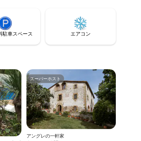
揃っています。外に出てテラスでリラッ
ラリーのあ
クスしたり、プールでリフレッシュした
- 朝食に
り、街で1日過ごした後は居心地の良いリ
ャムのパ
ビングエリアでくつろいだりしましょ
ス、水、
う。 ホストのmsinnoより
含まれま
⁠車ス⁠ペ⁠ー⁠ス
エアコン
ルベッド、
あるリビ
できま
スーパーホスト
スーパーホスト
アングレの一軒家