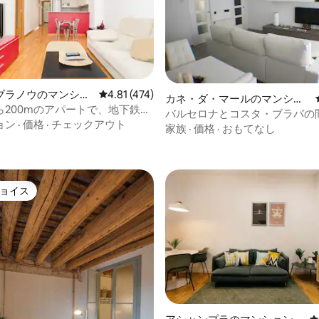
ブラノウのマンショ
レビュー474件、5つ星中4.81つ星の平均評価
4.81 (474)
カネ・ダ・マールのマンショ
ート
ら200mのアパートで、地下鉄に
ン・アパート
バルセロナとコスタ・ブラバの
4.98つ星の平均評価
ョン
·
価格
·
チェックアウト
素晴らしいアパート
家族
·
価格
·
おもてなし
ョイス
ョイス