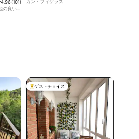
カン・フィゲラス
レビュー101件、5つ星中4.96つ星の平均評価
4.96 (101)
地の良い
ゲストチョイス
大好評のゲストチョイスです。