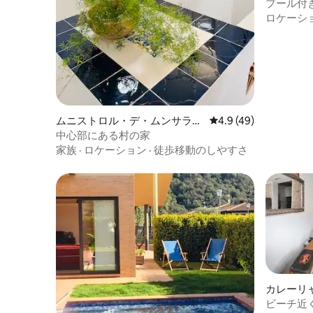
ンゴルの
プール付
グラダファミリアから： ランブレス
ロケーシ
（URL非表示）地下鉄駅（6 ～8分） パラ
レル・モンジュイック：地下鉄6番線（10
～12分） （URL非表示）イエローライン
（L-4（URL非表示）ヴェルダゲル駅： ゴ
ティック地区（URL非表示）地下鉄4号線
（8 ～10分） バルセロナビーチ：地下鉄5
番線（10 ～12分）
ムニストロル・デ・ムンサラー
レビュー49件、5つ星
4.9 (49)
トの一軒家
中心部にある村の家
家族
·
ロケーション
·
徒歩移動のしやすさ
カレーリ
ビーチ近く