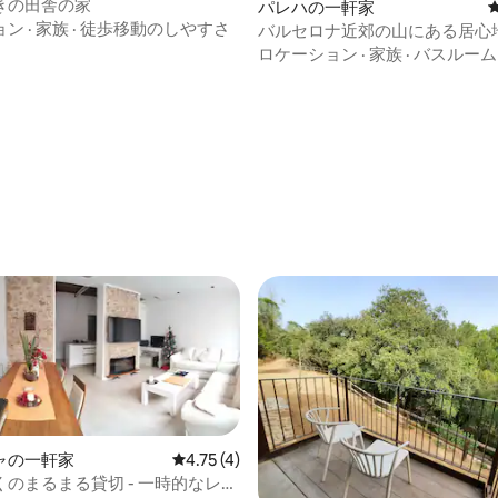
一軒家
きの田舎の家
パレハの一軒家
ョン
·
家族
·
徒歩移動のしやすさ
バルセロナ近郊の山にある居心
家
ロケーション
·
家族
·
バスルーム
中4.9つ星の平均評価
ャの一軒家
レビュー4件、5つ星中4.75つ星の平均評価
4.75 (4)
のまるまる貸切 - 一時的なレン