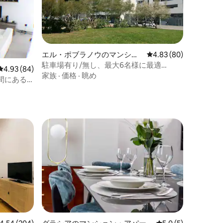
エル・ポブラノウのマンショ
レビュー80件、5つ星
4.83 (80)
ン・アパート
駐車場有り/無し、最大6名様に最適
レビュー84件、5つ星中4.93つ星の平均評価
4.93 (84)
POBLE9
家族
·
価格
·
眺め
間にある