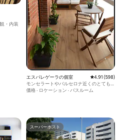
観・内装
エスパレゲーラの個室
レビュー598件、5つ星
4.91 (598)
モンセラートやバルセロナ近くのとても
居心地の良いアパート
価格
·
ロケーション
·
バスルーム
スーパーホスト
スーパーホスト