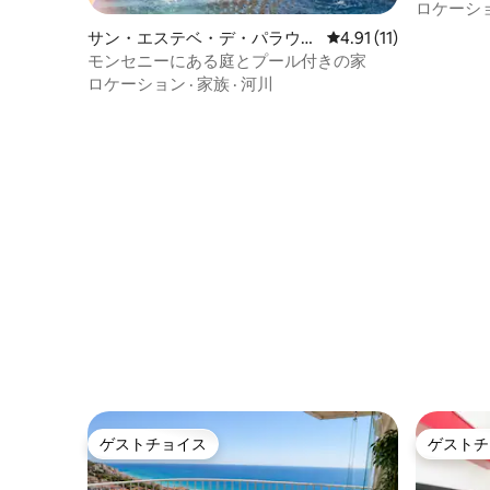
タル
ロケーシ
サン・エステベ・デ・パラウト
レビュー11件、5つ星
4.91 (11)
ルデラの一軒家
モンセニーにある庭とプール付きの家
ロケーション
·
家族
·
河川
ゲストチョイス
ゲストチ
ゲストチョイス
ゲストチ