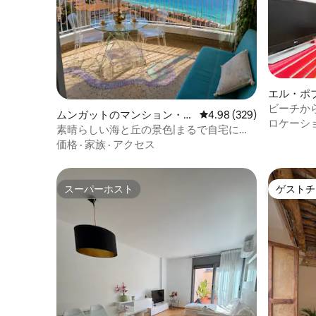
エル・ポ
ン・アパ
ビーチか
ムンガットのマンション・ア
レビュー329件、5つ星中
4.98 (329)
も近い
ロケーシ
パート
素晴らしい海と丘の景色|まるで自宅にい
るかのようにくつろいでください
価格
·
家族
·
アクセス
スーパーホスト
ゲストチ
スーパーホスト
ゲストチ