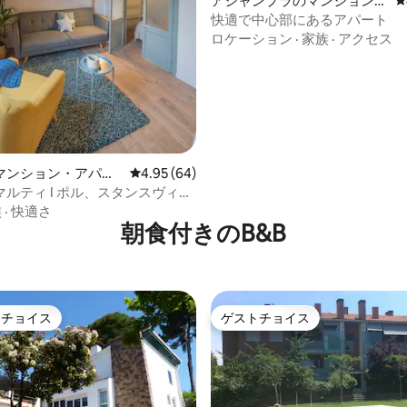
アシャンプラのマンション・
レ
アパート
快適で中心部にあるアパート
ロケーション
·
家族
·
アクセス
中5.0つ星の平均評価
マンション・アパー
レビュー64件、5つ星中4.95つ星の平均評価
4.95 (64)
ルティ I ポル、スタンスヴィッ
ートメント
族
·
快適さ
朝食付きのB&B
トチョイス
ゲストチョイス
ゲストチョイスです。
ゲストチョイス