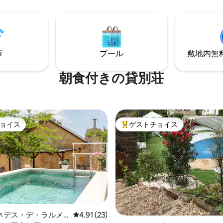
ヒーを淹れてから、屋上テラス
清潔なタオル - お皿、鍋、カト
ダブルベッドを備
るキッチン - 無料Wi-Fiとテレビ 
な寝室が3室、リビングルームに
は、冷蔵庫に入ったバターとジ
ドが1台あります。 バスルー
ック、コーヒー、紅茶、ジュー
フルーツ、ブリオッシュパンが
自分自身を制限するのですか？
i
プール
敷地内無料駐
す。 アパート全体、ツインベッドの寝室1
ートには2つのフルバスルームが
室、浴室1室、キッチン、ダブ
。1つはバスタブ、もう1つはウォ
ソファ、ダイニングテーブルの
朝食付きの貸別荘
ンシャワーです。 キッチン/
ングルームをまるごと独り占め
の家電、花崗
す。 - 料金には観光税（市税）が含まれて
ンタートップ、ラウンジの薄型
います。
全体に現代的なデザイン要素が
フェで
ョイス
ゲストチョイス
付き •ラウンジにエアコ
ョイス
大好評のゲストチョイスです。
付きのドアマン付きの建物 •敷
利用可能（€20/日） •自宅の
利便性（ヘアドライヤー、アイ
ーヒーメーカーなど） •ルーム
てベビーベッ
提供 •さらにワイン1本
をご用意しております。無料で
ネデス・デ・ラルメ
レビュー23件、5つ星中4.91つ星の平均評価
4.91 (23)