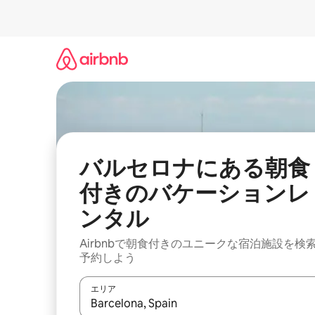
コ
ン
テ
ン
ツ
に
ス
キ
ッ
プ
バルセロナにある朝食
付きのバケーションレ
ンタル
Airbnbで朝食付きのユニークな宿泊施設を検
予約しよう
エリア
検索結果が表示されたら、上下の矢印キーを使っ