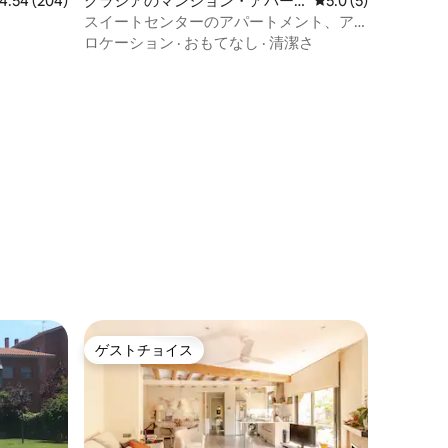
ビュー204件、5つ星中4.54つ星の平均評価
4.54 (204)
グラシアのマンション・アパー
レビュー5件、5つ星
5.0 (5)
ト
スイートセンターのアパートメント、ア
パートメントには...
ロケーション
·
おもてなし
·
清潔さ
ゲストチョイス
ゲストチョイス