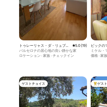
トゥレーリャス・ダ・リュブラ
レビュー19件、5つ星
5.0 (19)
ビックの
ガートのマンション・アパート
ト
バルセロナの居心地の良い静かな家
ミケル・マ
クのアパ
ロケーション
·
家族
·
チェックイン
価格
·
家
ゲストチョイス
ゲス
ゲストチョイス
大好評の