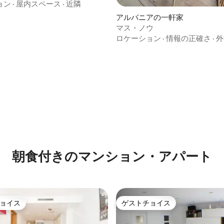
ョン
·
屋内スペース
·
近隣
中4.91つ星の平均評価
アルバニアの一軒家
マス・ノウ
ロケーション
·
情報の正確さ
·
外
朝食付きのマンション・アパート
ョイス
ゲストチョイス
ョイス
ゲストチョイス