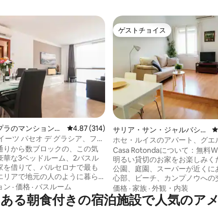
ゲストチョイス
ゲストチョイス
4.99つ星の平均評価
プラのマンション・
レビュー314件、5つ星中4.87つ星の平均評価
4.87 (314)
サリア・サン・ジャルバシ区
イーツ パセオ デ グラシア、ファ
のマンション・アパート
ホセ・ルイスのアパート、グエ
パートメント...
通りから数ブロックの、この気
く、Casa Ro...
Casa Rotondaについて：無料W
豪華な3ベッドルーム、2バスル
明るい貸切のお家をお楽しみく
家を借りて、バルセロナで最も
公園、庭園、スーパーが近くに
エリアで地元の人のように暮ら
心部、ビーチ、カンプノウへの
バルセロナで
ョン
·
価格
·
バスルーム
も良い絶好のロケーションです！ マン
価格
·
家族
·
外観・内装
な建物の上に太陽が昇り、3階の
ある朝食付きの宿泊施設で人気のア
ョン・アパートには以下のもの
から穏やかに差し込んでいま
ます： - リビングルームにエアコ
ッパを履いて大理石の床を歩
ヒーメーカー -シャワー付きバス