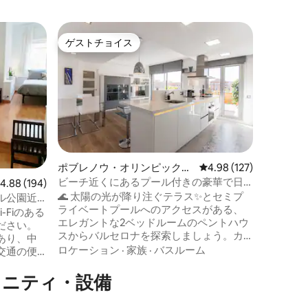
シウタ・
ゲストチョイス
ゲスト
ゲストチョイス
ゲスト
ン・アパ
ビーチと
ルボルネ
アパート
ータの間
ル・マル
に類のな
ルネは、
ロケーシ
トレンド
ス、ほと
す。アパ
ポブレノウ・オリンピック村
レビュー127件、5つ星
4.98 (127)
ても快適
のコンドミニアム
ビーチ近くにあるプール付きの豪華で日
レビュー194件、5つ星中4.88つ星の平均評価
4.88 (194)
いです（地下鉄
当たりの良いペントハウス
🌊 太陽の光が降り注ぐテラス✨とセミプ
ESFCTU
ル公園近
ライベートプールへのアクセスがある、
0000081
i-Fiのある
エレガントな2ベッドルームのペントハウ
ライセンス
ださい。
スからバルセロナを探索しましょう。カ
あり、中
ップルに最適なこのアパートは、ビーチ
ロケーション
·
家族
·
バスルーム
交通の便
から徒歩わずかの静かな通りに位置して
シ
います。 室内は明るくスタイリッシュな
メニティ・設備
が含まれ
インテリアで、自宅のようにくつろげる
ン - コー
ように設計されたモダンな快適な設備が
ルーム -