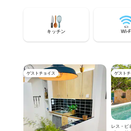
います。 ZANOTTA、LEMA、CASSINA、
き、コー
ARCLINEA CUCINE、GAGGENAU、
に向かいます。 寝室： 
DORN BRACHTなどの企業やJOAQUIM
えた快適
RIFE、PHILIPPE STARCKなどのデザイナ
はソファベッ
ーが、エイシャンブレのグリッドにある
ム： バブルバス？それともレインシャワ
大きな窓を通して開かれ、投影される統
ー？なぜ
キッチン
Wi-F
合された空間でこのアパートを飾り、装
このアパ
飾しています。 完璧な向きにより、バシ
あります
リカとスクエアガーデンの素晴らしい景
ークインレイ
色を眺めることができ、明るく風通しの
共用エリア： ステンレス製
良い感じを与えることなく、絶対的なプ
岩のカウ
ライバシーを提供します。 アパートには
テレビ、
次のものがあります。 Wi-Fi AACC 暖房
あります。 アメニティ： •階下のカ
ゲストチョイス
ゲストチ
プラズマテレビ すべての家電。 料金には
のスペイン風朝食
ゲストチョイス
ゲストチ
以下も含まれています： ルームサービス
ン •エレベーター •高速Wi-Fi •お荷物預か
ランドリー。 アイロンサービス。 バーキ
りサービス
ャビネット。 建物内の駐車場。 ウェルカ
地内駐車場が
ムバスケット。 （URL非表示）地下鉄の
すべての
タイミング： （URL非表示）ブルーライ
ロン台、コ
ン（L -5（URL非表示）サグラダファミリ
サービスあり •ご要望に応じ
アから： パセオ・デ・グラシア：地下鉄2
ドとおもちゃをご
駅（4 ～6分） サンツ・エスタシオ（URL
と湧き水
非表示）地下鉄駅（10 ～12分） （URL非
す！
レス・ピ
表示）紫色ライン（L-2（URL非表示）サ