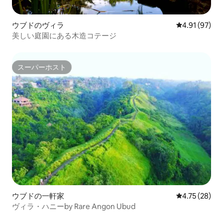
ウブドのヴィラ
レビュー97件
4.91 (97)
美しい庭園にある木造コテージ
スーパーホスト
スーパーホスト
ウブドの一軒家
レビュー28件
4.75 (28)
ヴィラ・ハニーby Rare Angon Ubud