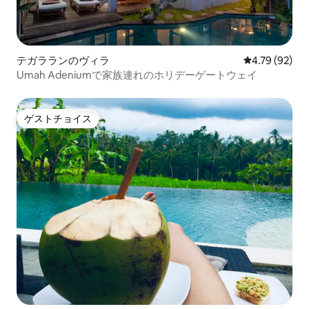
テガラランのヴィラ
レビュー92件
4.79 (92)
Umah Adeniumで家族連れのホリデーゲートウェイ
ゲストチョイス
ゲストチョイス