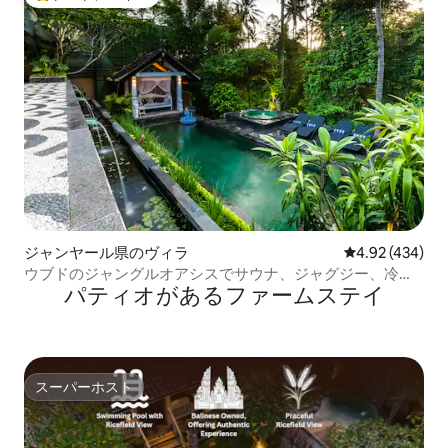
大好評のゲストチョイスです。
ジャンヤール県のヴィラ
レビュー434件
4.92 (434)
ウブドのジャングルオアシスでサウナ、ジャグジー、冷水
パティオがあるファームステイ
浴
スーパーホスト
スーパーホスト