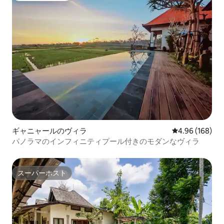
ギャニャールのヴィラ
レビュー168件
4.96 (168)
パノラマのインフィニティプール付きのモダンなヴィラ
スーパーホスト
スーパーホスト