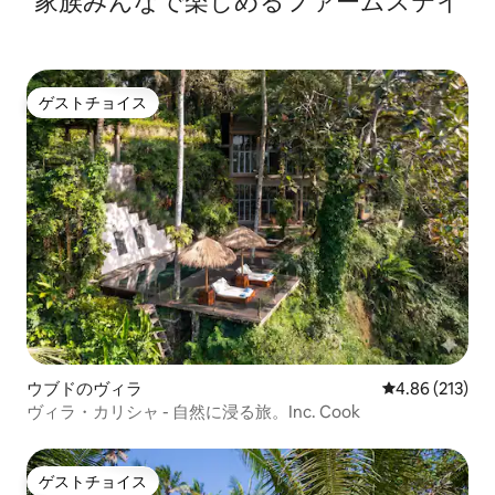
家族みんなで楽しめるファームステイ
ゲストチョイス
ゲストチョイス
ウブドのヴィラ
レビュー213件
4.86 (213)
ヴィラ・カリシャ - 自然に浸る旅。Inc. Cook
ゲストチョイス
ゲストチョイス