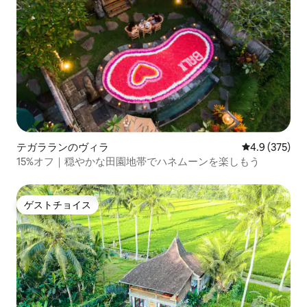
テガラランのヴィラ
レビュー375
4.9 (375)
15%オフ｜穏やかな田園地帯でハネムーンを楽しもう
ゲストチョイス
ゲストチョイス