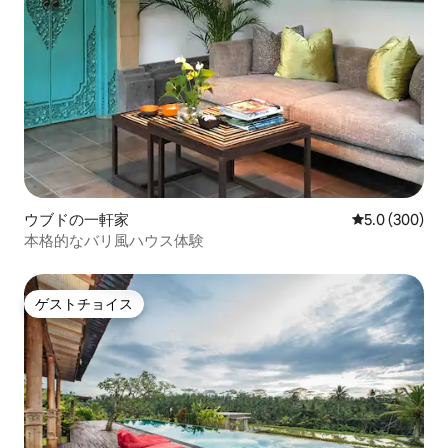
ウブドの一軒家
レビュー300
5.0 (300)
本格的なバリ風ハウス体験
ゲストチョイス
ゲストチョイス