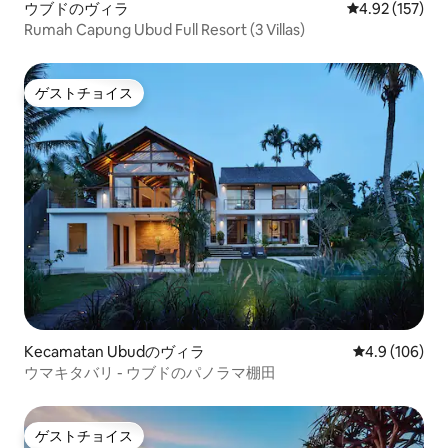
ウブドのヴィラ
レビュー157件
4.92 (157)
Rumah Capung Ubud Full Resort (3 Villas)
ゲストチョイス
ゲストチョイス
Kecamatan Ubudのヴィラ
レビュー106
4.9 (106)
ウマキタバリ - ウブドのパノラマ棚田
ゲストチョイス
ゲストチョイス