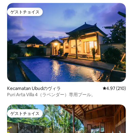
ゲストチョイス
ゲストチョイス
Kecamatan Ubudのヴィラ
レビュー210件
4.97 (210)
Puri Arta Villa 4（ラベンダー）専用プール。
ゲストチョイス
ゲストチョイス