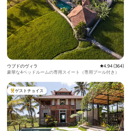
ウブドのヴィラ
レビュー364件
4.94 (364)
豪華な4ベッドルームの専用スイート（専用プール付き）
ゲストチョイス
大好評のゲストチョイスです。