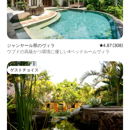
ジャンヤール県のヴィラ
レビュー308件
4.87 (308)
ウブドの高級かつ環境に優しい4ベッドルームヴィラ
ゲストチョイス
ゲストチョイス