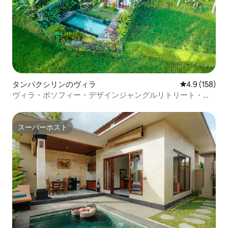
タンパクシリンのヴィラ
レビュー158
4.9 (158)
ヴィラ・ボソフィー・デザインジャングルリトリート・ウ
ブド・プール
スーパーホスト
スーパーホスト