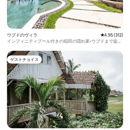
ウブドのヴィラ
レビュー312件
4.95 (312)
インフィニティプール付きの稲田の隠れ家•ウブドまで徒歩
圏内
ゲストチョイス
ゲストチョイス