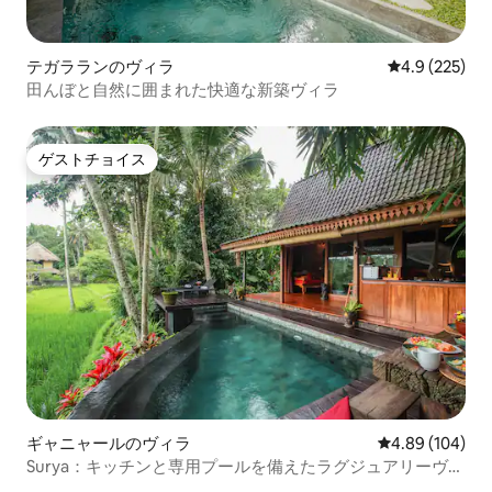
テガラランのヴィラ
レビュー225
4.9 (225)
田んぼと自然に囲まれた快適な新築ヴィラ
ゲストチョイス
ゲストチョイス
ギャニャールのヴィラ
レビュー104件
4.89 (104)
Surya：キッチンと専用プールを備えたラグジュアリーヴィ
ラ