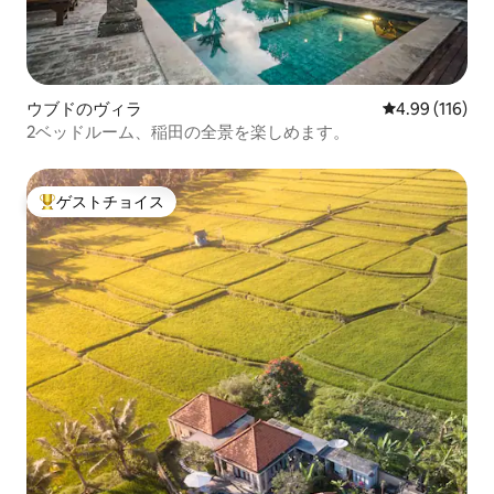
ウブドのヴィラ
レビュー116件
4.99 (116)
2ベッドルーム、稲田の全景を楽しめます。
ゲストチョイス
大好評のゲストチョイスです。