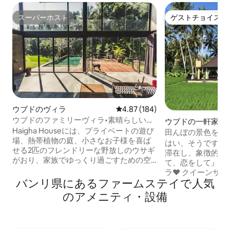
スーパーホスト
ゲストチョイス
スーパーホスト
ゲストチョイス
ウブドのヴィラ
レビュー184件、5つ星中4.87
4.87 (184)
ウブドのファミリーヴィラ•素晴らしい景
ウブドの一軒家
色、プール、ウサギ
Haigha Houseには、プライベートの遊び
田んぼの景色を望
場、熱帯植物の庭、小さなお子様を喜ば
恋をして」の伝説
はい、そうです。
せる2匹のフレンドリーな野放しのウサギ
滞在し、象徴的な
がおり、家族でゆっくり過ごすための空
て、恋をして』が
間を提供しています。ご要望に応じて、
ラ❤️ クイーンサイズのベッド、スクリー
無料のベビーベッドとハイチェアをご用
バンリ県にあるファームステイで人気
ン、プロジェクタ
意します。また、ご到着前にベビー用安
い1ベッドルーム
のアメニティ・設備
全器具やおもちゃのレンタルを手配でき
め、お気に入りの
るため、誰もが快適に過ごすことができ
でその映画をご覧いた
ます。Condé Nast Travellerがバリ島で予
ヴィラには、専用
約すべき最高のヴィラのひとつに選び、