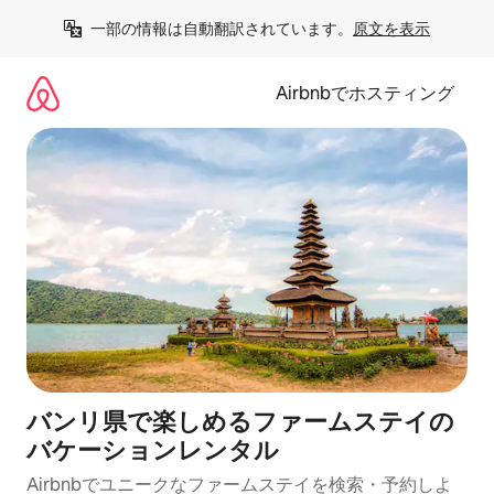
コ
一部の情報は自動翻訳されています。
原文を表示
ン
テ
ン
Airbnbでホスティング
ツ
に
ス
キ
ッ
プ
バンリ県で楽しめるファームステイの
バケーションレンタル
Airbnbでユニークなファームステイを検索・予約しよ