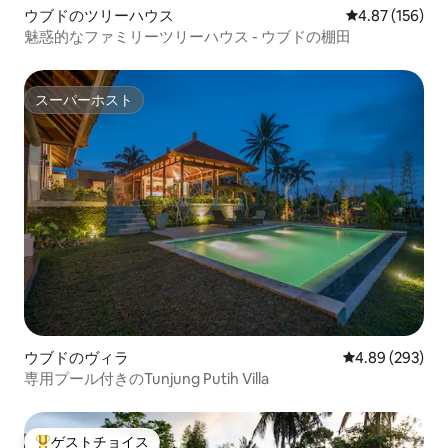
ウブドのツリーハウス
レビュー156件
4.87 (156)
魅惑的なファミリーツリーハウス - ウブドの棚田
スーパーホスト
スーパーホスト
ウブドのヴィラ
レビュー293件
4.89 (293)
専用プール付きのTunjung Putih Villa
ゲストチョイス