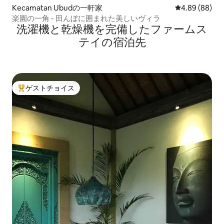
Kecamatan Ubudの一軒家
レビュー88件
4.89 (88)
楽園の一角 - 田んぼに囲まれた美しいヴィラ
洗濯機と乾燥機を完備したファームス
テイの宿泊先
ゲストチョイス
大好評のゲストチョイスです。