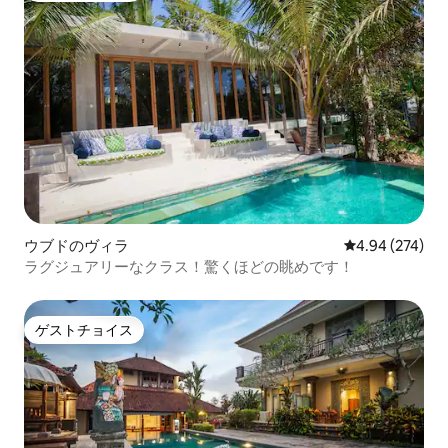
ウブドのヴィラ
レビュー274件
4.94 (274)
ラグジュアリーなクラス！驚くほどの眺めです！
ゲストチョイス
ゲストチョイス