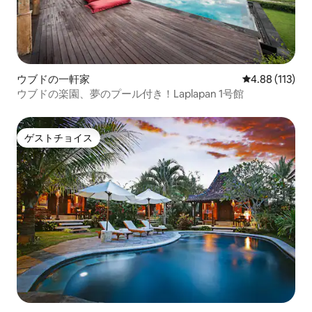
ウブドの一軒家
レビュー113件
4.88 (113)
ウブドの楽園、夢のプール付き！Laplapan 1号館
ゲストチョイス
ゲストチョイス