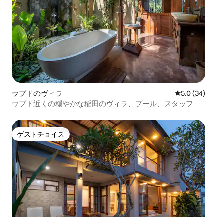
ウブドのヴィラ
レビュー34
5.0 (34)
ウブド近くの穏やかな稲田のヴィラ、プール、スタッフ
ゲストチョイス
ゲストチョイス