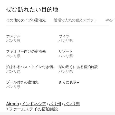
ぜひ訪⁠れ⁠た⁠い目⁠的⁠地
その他のタ⁠イ⁠プ⁠の宿⁠泊⁠先
近場で人気の観光スポット
やる
ホステル
ヴィラ
バンリ県
バンリ県
ファミリー向けの宿泊先
リゾート
バンリ県
バンリ県
泊まれるバス・トイレ付き個室
湖の近くにある宿泊施設
バンリ県
バンリ県
プール付きの宿泊先
さらに表示
バンリ県
Airbnb
インドネシア
バリ州
バンリ県
ファームステイの宿泊施設