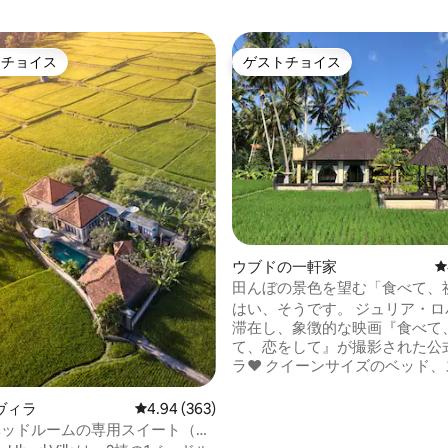
トチョイス
ゲストチョイス
ゲストチョイスです。
ゲストチョイス
中4.97つ星の平均評価
ウブドの一軒家
レ
田んぼの景色を望む「食べて、
恋をして」の伝説の家
はい、そうです。 ジュリア・ロ
26?
滞在し、象徴的な映画『食べて
c-
て、恋をして』が撮影された公
ラ❤️ クイーンサイズのベッド、スクリー
ン、プロジェクターを備えた居
い1ベッドルームのヴィラです
ヴィラ
レビュー363件、5つ星中4.94つ星の平均評価
4.94 (363)
め、お気に入りの映画が撮影さ
ベッドルームの専用スイート（専
でその映画をご覧いただけます🎥🍿