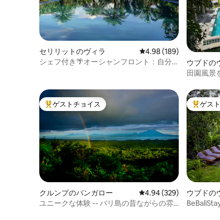
セリリットのヴィラ
レビュー189件、5つ星
4.98 (189)
シェフ付き🌴オーシャンフロント：自分
ウブドの
だけの楽園
田園風景
ームヴィ
ゲストチョイス
ゲス
大好評のゲストチョイスです。
大好評の
クルンプのバンガロー
レビュー329件、5つ星中
4.94 (329)
ウブドの
ユニークな体験 -- バリ島の昔ながらの雰
BeBal
囲気 -- 専用プール
ス