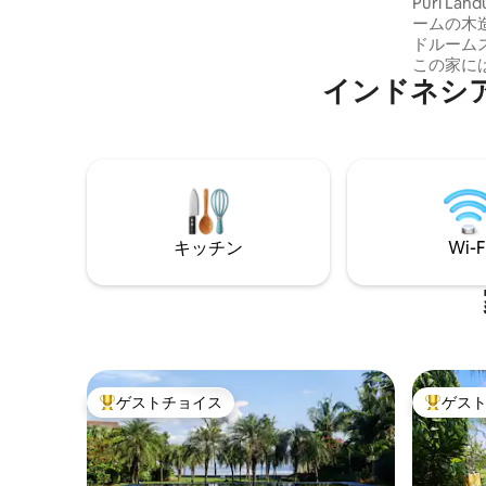
用プール
Puri La
は私たちの夢と期待を運んでいるからで
ームの木
す。 ここで夢の休暇をお楽しみくださ
ドルーム
い。ヴィラ・レスペワールは、すべての
この家に
期待を超えるものを提供します。ご滞在
インドネシ
らしいプ
をお楽しみください。
華なテイ
れていま
プで4寝
けます。
ラックス
くために
サービス
キッチン
Wi-F
ます。 1
お見逃し
ゲストチョイス
ゲス
大好評のゲストチョイスです。
大好評の