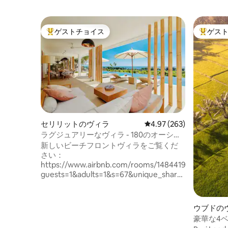
ゲストチョイス
ゲス
大好評のゲストチョイスです。
大好評の
セリリットのヴィラ
レビュー263件、5つ星
4.97 (263)
ラグジュアリーなヴィラ - 180のオーシャ
ンビュー+ 20メートルのプール
新しいビーチフロントヴィラをご覧くだ
さい：
https://www.airbnb.com/rooms/14844199546150535
guests=1&adults=1&s=67&unique_share_id=da7e2d8
4da3-46b8-b4e9-6c288e885888 20 x 5
m2のプライベートプールと180度のオー
シャンビュー。 緑のブドウ畑と田んぼが
ウブドの
海と出会う場所にあります。 私たちはそ
豪華な4
れをL'espoirと呼びます。なぜなら、それ