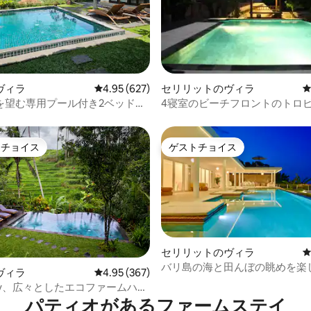
中4.98つ星の平均評価
ヴィラ
レビュー627件、5つ星中4.95つ星の平均評価
4.95 (627)
セリリットのヴィラ
を望む専用プール付き2ベッドル
4寝室のビーチフロントのトロ
ラ
ラ
トチョイス
ゲストチョイス
ゲストチョイスです。
ゲストチョイス
セリリットのヴィラ
バリ島の海と田んぼの眺めを楽
4.94つ星の平均評価
ヴィラ
レビュー367件、5つ星中4.95つ星の平均評価
4.95 (367)
ーホースタイルのヴィラ
iStay、広々としたエコファームハウ
パティオがあるファームステイ