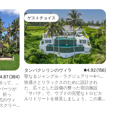
クルンク
ゲストチョイス
ゲス
ゲストチョイス
大好評
3寝室 -
Avana
Avana 
大な崖の
りの傑作
デザイン
ノラマビュー
ン山、正
がる、緑
ートイン
タンパクシリンのヴィラ
レビュー156件、5つ星
4.92 (156)
ださい。 リラックスした夜を過ごすため
聖なるジャングル・ラグジュアリー4ベッ
ビュー384件、5つ星中4.87つ星の平均評価
4.87 (384)
に、ご要
ドルームのウブド・インフィニティプー
快適さとリラックスのために設計され
クリーン
祈って、
ル2つ
た、広々とした設備の整った宿泊施設
ルに囲ま
バーツが
「サバナ」で、ウブドの完璧なトロピカ
星空の下
、祈っ
ルリトリートを発見しましょう。この素
す。
式のヴィ
晴らしい宿泊施設は、1,100平方メートル
の広大な敷地内に位置し、600平方メート
心地のよ
ルの広々としたスペースを提供していま
。そのた
す。ゲストがリラックスしてバリ島の休
れた場所
暇を楽しむための十分なスペースを提供
 この