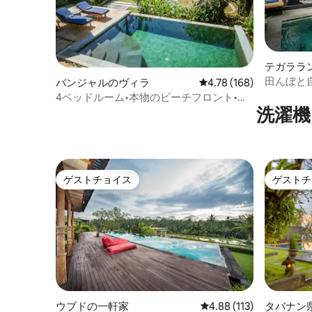
テガララ
田んぼと
バンジャルのヴィラ
レビュー168件、5つ星
4.78 (168)
ラ
4ベッドルーム•本物のビーチフロント•プ
洗濯機
ライベートプール•夕焼けのファイヤーピ
ット
ゲストチョイス
ゲストチ
ゲストチョイス
ゲストチ
ウブドの一軒家
レビュー113件、5つ星
4.88 (113)
タバナン