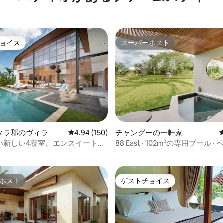
ョイス
スーパーホスト
ョイス
スーパーホスト
中4.94つ星の平均評価
タラ郡のヴィラ
レビュー150件、5つ星中4.94つ星の平均評価
4.94 (150)
チャングーの一軒家
い新しい4寝室、エンスイート、
88 East · 102m²の専用プール 
サービス、カフェ/レストラン
ホスト
ゲストチョイス
ホスト
ゲストチョイス