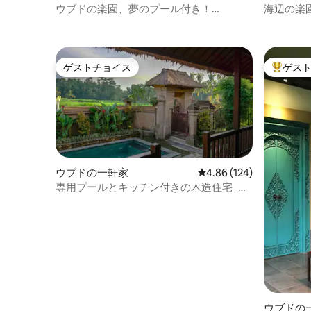
ウブドの楽園、夢のプール付き！
海辺の楽
Laplapan 1号館
ゲストチョイス
ゲス
ゲストチョイス
大好評の
ウブドの一軒家
レビュー124件、5つ星
4.86 (124)
専用プールとキッチン付きの木造住宅_寝
室2室
ウブドの