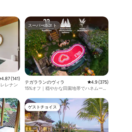
スーパーホスト
スーパーホスト
レビュー141件、5つ星中4.87つ星の平均評価
4.87 (141)
テガラランのヴィラ
レビュー375件、5つ
4.9 (375)
· ペレレナン
15%オフ｜穏やかな田園地帯でハネムーン
を楽しもう
ゲストチョイス
ゲストチョイス