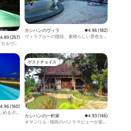
カシハンのヴィラ
レビュー182件、5つ星
4.96 (182)
ヴィラブルーの階段、素晴らしい景色を
レビュー257件、5つ星中4.89つ星の平均評価
4.89 (257)
望む専用ヴィラ
ピカルヴィ
ゲストチョイス
ゲストチョイス
レビュー160件、5つ星中4.96つ星の平均評価
4.96 (160)
しめるボ
カシハンの一軒家
レビュー146件、5つ星
4.93 (146)
オマシリル - 稲田のパノラマビューが楽し
める家