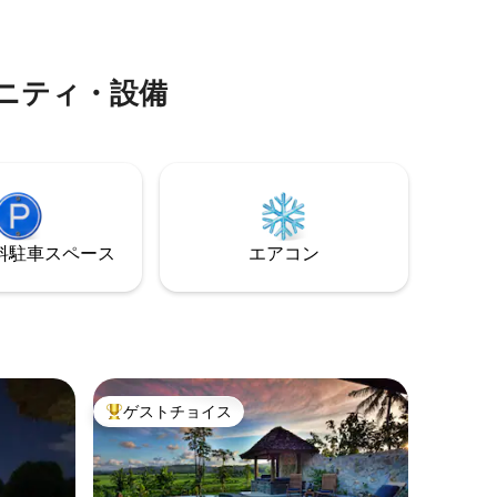
しています。<br><br>ヴィラには、美し
かな庭、
くデザインされた4つの寝室があり、キン
テラスが
グサイズベッドと個別のベッドが混在し
囲気のガ
ており、最大11人のゲストが快適に過ごす
深い休息
ニティ・設備
ことができます。
臓で笑う
⁠車ス⁠ペ⁠ー⁠ス
エアコン
イ
ゲストチョイス
大好評のゲストチョイスです。