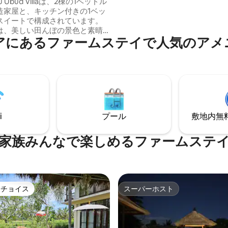
付き）
ndu Ubud Villaは、2棟の1ベッドル
ヴィラには、専用の敷地、緑豊
造家屋と、キッチン付きの1ベッ
そして田んぼの眺めが楽しめる
スイートで構成されています。
あります。さらに、穏やかな雰
は、美しい田んぼの景色と素晴
ゼボもあります。ヨガ、瞑想、
アにあるファームステイで人気のアメ
ールがあり、バリ島ウブドの豪
に最適です。もしかしたら、肝
ストと自然な感触が組み合わさ
方法を学べるかもしれません。
す。 ご予約後は、家族やグルー
室のヴィラをすべてご利用いただ
 ご家族やグループでの休暇とリ
したホリデーをお楽しみいただ
、思い出に残る滞在と卓越した
を提供できるよう最善を尽くし
i
プール
敷地内無料駐
80度の田んぼの景色が見えます。
なく！
家族みんなで楽しめるファームステ
トチョイス
スーパーホスト
ゲストチョイスです。
スーパーホスト