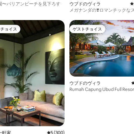
園〜バリアンビーチを見下ろす
ウブドのヴィラ
レ
メガナンダの❣️ロマンチックな
験-プライベート・サンセット
メガナンダ
トチョイス
ゲストチョイス
ゲストチョイスです。
ゲストチョイス
中4.86つ星の平均評価
ウブドのヴィラ
Rumah Capung Ubud Full Resort 
一軒家
レビュー300件、5つ星中5つ星の平均評価
5 (300)