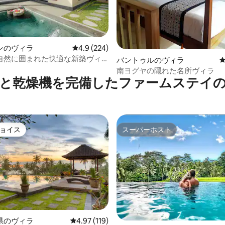
ンのヴィラ
レビュー224件、5つ星中4.9つ星の平均評価
4.9 (224)
自然に囲まれた快適な新築ヴィ
中4.78つ星の平均評価
バントゥルのヴィラ
南ヨグヤの隠れた名所ヴィラ
と乾燥機を完備したファームステイ
ョイス
スーパーホスト
ョイス
スーパーホスト
中4.88つ星の平均評価
県のヴィラ
レビュー119件、5つ星中4.97つ星の平均評価
4.97 (119)