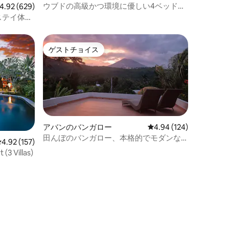
ウブドの高級かつ環境に優しい4ベッドル
ビュー629件、5つ星中4.92つ星の平均評価
4.92 (629)
ームヴィラ
ステイ体
・プール@
ゲストチョイス
ゲストチョイス
アバンのバンガロー
レビュー124件、5つ星
4.94 (124)
田んぼのバンガロー、本格的でモダンな
レビュー157件、5つ星中4.92つ星の平均評価
4.92 (157)
プール＆フィットネス
(3 Villas)