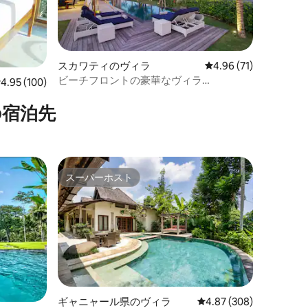
スカワティのヴィラ
レビュー71件、5つ星
4.96 (71)
ビーチフロントの豪華なヴィラ
レビュー100件、5つ星中4.95つ星の平均評価
4.95 (100)
「Purnama」
の宿泊先
スーパーホスト
スーパーホスト
ギャニャール県のヴィラ
レビュー308件、5つ星
4.87 (308)