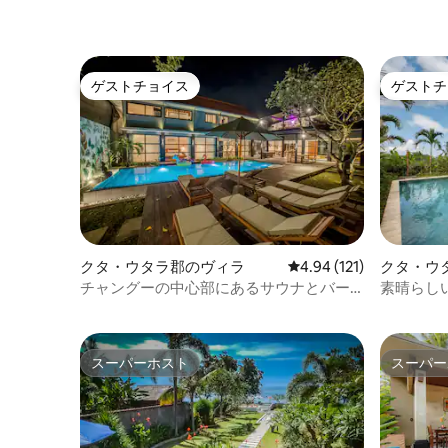
ゲストチョイス
ゲストチ
ゲストチョイス
ゲストチ
クタ・ウタラ郡のヴィラ
レビュー121件、5つ星
4.94 (121)
クタ・ウ
チャングーの中心部にあるサウナとバー
素晴らし
を備えた素晴らしい5ベッドルームの宿泊
デイリー
先
スーパーホスト
スーパー
スーパーホスト
スーパー