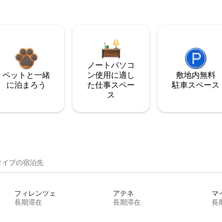
ノートパソコ
ペットと一緒
ン使用に適し
敷地内無料
に泊まろう
た仕事スペー
駐⁠車ス⁠ペ⁠ー⁠ス
ス
イ⁠プ⁠の宿⁠泊⁠先
フィレンツェ
アテネ
マ
長期滞在
長期滞在
長