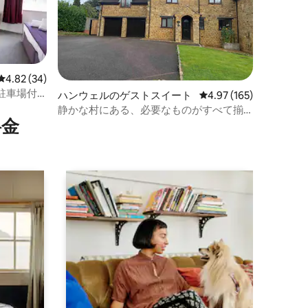
レビュー34件、5つ星中4.82つ星の平均評価
4.82 (34)
駐車場付
ハンウェルのゲストスイート
レビュー165件、5つ星
4.97 (165)
静かな村にある、必要なものがすべて揃
⁠金
った別棟