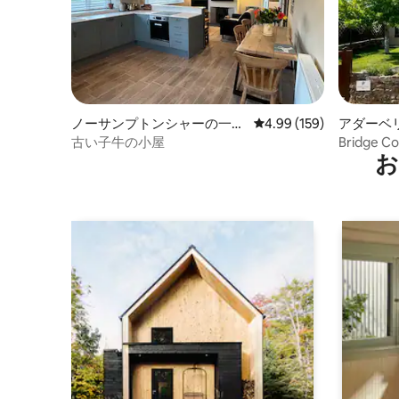
ノーサンプトンシャーの一軒
レビュー159件、5つ星
4.99 (159)
アダーベ
家
古い子牛の小屋
Bridge Cottage ブ
お
クスフォ