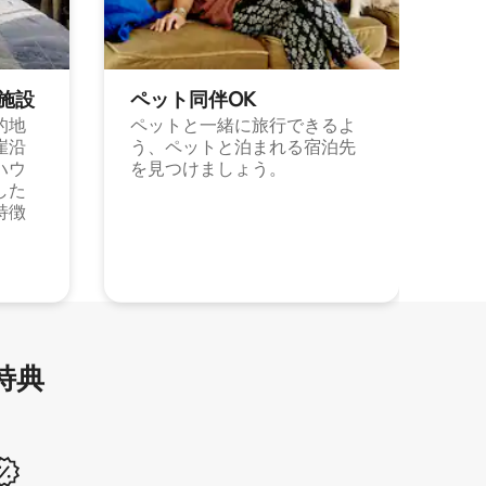
施⁠設
ペット同⁠伴OK
的地
ペットと一緒に旅行できるよ
崖沿
う、ペットと泊まれる宿泊先
ハウ
を見つけましょう。
した
特徴
特⁠典