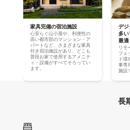
家具完備の宿⁠泊⁠施⁠設
デジ
多⁠いプ
心安らぐ山小屋や、利便性の
高い都市部のマンション・ア
最⁠適
パートなど、さまざまな家具
リモ
付き宿泊施設があり、どこも
フェ
普段お家で使用するアメニテ
ド環
ィ・設備がすべてそろってい
事専
ます。
施設
長期