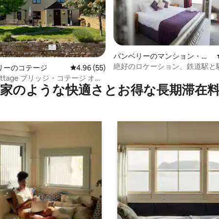
バンベリーのマンション・ア
パート
絶好のロケーション、鉄道駅と
中4.99つ星の平均評価
リーのコテージ
レビュー55件、5つ星中4.96つ星の平均評価
4.96 (55)
き@Banbury
リッジ・コテージ オッ
家のような快⁠適⁠さ⁠とお⁠得⁠な長⁠期⁠滞⁠在料
ードシャー