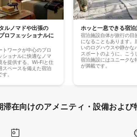
タルノマドや出⁠張⁠の
ホッと一⁠息⁠で⁠き⁠る宿⁠泊
⁠ロ⁠フ⁠ェ⁠ッ⁠シ⁠ョ⁠ナ⁠ル⁠に
宿泊施設自体が旅行の目
になることもあります。
いのログハウスや静かな
ートワークが中心のプロ
スボートのように、こう
ッショナルに快適なノマ
宿泊施設にはユニークな
境を提供する、Wi-Fiと仕
が満載です。
用スペースを備えた宿泊
です。
滞在向け⁠のア⁠メ⁠ニ⁠テ⁠ィ⁠・設⁠備⁠および