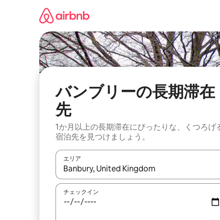
コ
ン
テ
ン
ツ
に
ス
キ
ッ
バンブリーの長期滞在
プ
先
1か月以上の長期滞在にぴったりな、くつろげ
宿泊先を見つけましょう。
エリア
検索結果が表示されたら、上下の矢印キーを使っ
チェックイン