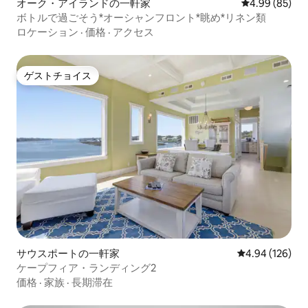
オーク・アイランドの一軒家
レビュー85件
4.99 (85)
ボトルで過ごそう*オーシャンフロント*眺め*リネン類
ロケーション
·
価格
·
アクセス
ゲストチョイス
ゲストチョイス
サウスポートの一軒家
レビュー126件
4.94 (126)
ケープフィア・ランディング2
価格
·
家族
·
長期滞在