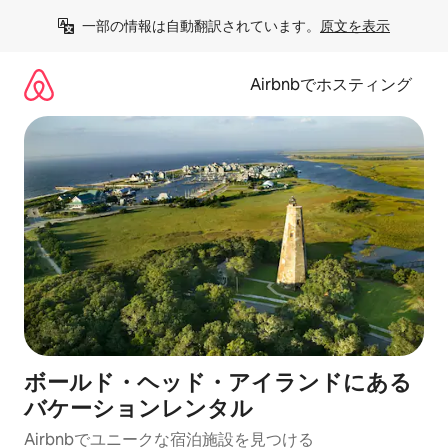
コ
一部の情報は自動翻訳されています。
原文を表示
ン
テ
ン
Airbnbでホスティング
ツ
に
ス
キ
ッ
プ
ボールド・ヘッド・アイランドにある
バケーションレンタル
Airbnbでユニークな宿泊施設を見つける