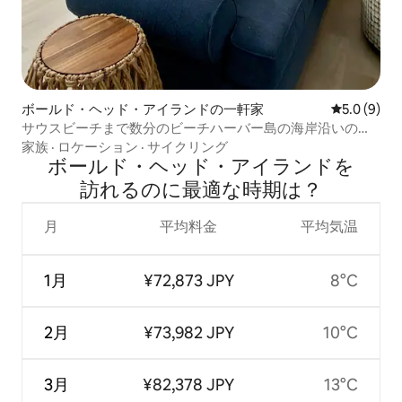
ボールド・ヘッド・アイランドの一軒家
レビュー9
5.0 (9)
サウスビーチまで数分のビーチハーバー島の海岸沿いのコ
テージ
家族
·
ロケーション
·
サイクリング
ボールド・ヘッド・アイランドを
訪⁠れ⁠るの⁠に最⁠適⁠な時⁠期⁠は⁠？
月
平均料金
平均気温
1月
¥72,873 JPY
8°C
2月
¥73,982 JPY
10°C
3月
¥82,378 JPY
13°C