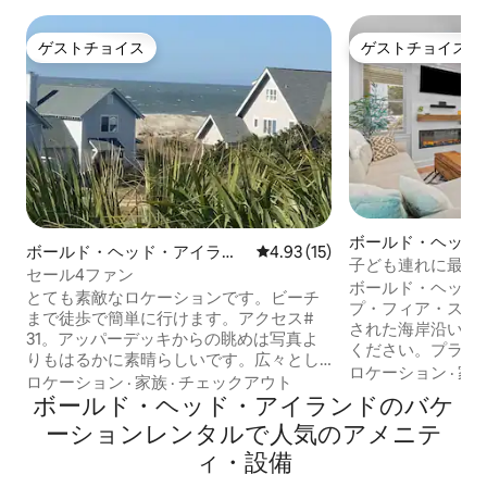
ゲストチョイス
ゲストチョイス
ゲストチョイス
ゲストチョイス
ボールド・ヘッド
ボールド・ヘッド・アイラン
レビュー15件、5つ星中4.93
4.93 (15)
ドの一軒家
子ども連れに最適
ドの一軒家
セール4ファン
ヤック、ドック、
ボールド・ヘッド
とても素敵なロケーションです。ビーチ
プ・フィア・ステ
まで徒歩で簡単に行けます。アクセス#
された海岸沿いの
31。アッパーデッキからの眺めは写真よ
ください。プライ
りもはるかに素晴らしいです。広々とし
桟橋からカヤック
ロケーション
·
家
た寝室が2つあります。メインの寝室には
ロケーション
·
家族
·
チェックアウト
に行ったり、クラ
クイーンとバスがあります。2つ目の寝室
ボールド・ヘッド・アイランドのバケ
スしたり、ゴルフ
にはクイーンベッド、二段ベッド、バス
ーションレンタルで人気のアメニテ
イーストビーチま
があります。広々とした客室、1/2バスル
しましょう。 モダンな快適さとファミリ
ィ・設備
ーム、完全に改装されたキッチン、洗濯
ー向けのアメニテ
機/乾燥機。ゴルフカート2台と自転車4台