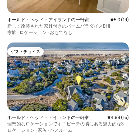
ボールド・ヘッド・アイランドの一軒家
レビュー19
5.0 (19)
新しく改装された家具付きのパームパラダイスBHI
家族
·
ロケーション
·
おもてなし
ゲストチョイス
ゲストチョイス
ボールド・ヘッド・アイランドの一軒家
レビュー16件
4.88 (16)
理想的なロケーションです！ビーチの隣にある魅力的な3寝
室2.5バスルーム
ロケーション
·
家族
·
バスルーム