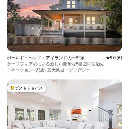
ボールド・ヘッド・アイランドの一軒家
レビュー6
5.0 (6)
ケープフィア駅にある新しい豪華な5寝室の宿泊先
ロケーション
·
家族
·
露天風呂・ジャグジー
ゲストチョイス
大好評のゲストチョイスです。