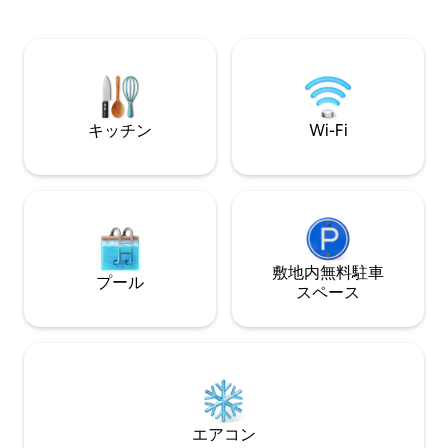
抜かれたデザイン
をご用意しています。 ShoalsとBHIクラブ
を軽くして、バケ
の両方のメンバーシップを持っているの
むことができます。 宿泊施設や島に
で、どちらかの一時的なメンバーシップ
てご質問はありま
を利用できます。別途購入の場合。ペッ
在になるよう、喜
ト禁止ポリシーがあります。6月6日～8
ただきます。
月14日（土曜日～土曜日のみ）
キッチン
Wi-Fi
敷地内無料駐⁠車
プール
ス⁠ペ⁠ー⁠ス
エアコン