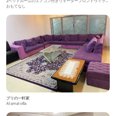
2ベッドルームのエアコン付きウォーターフロントヴィラ。
運河にアクセス。
おもてなし
ブリの一軒家
Al amal villa