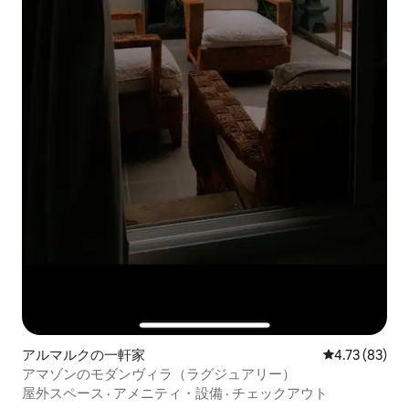
アルマルクの一軒家
レビュー83件
4.73 (83)
アマゾンのモダンヴィラ（ラグジュアリー）
屋外スペース
·
アメニティ・設備
·
チェックアウト