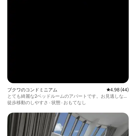
ブクワのコンドミニアム
レビュー44件
4.98 (44)
とても綺麗な2ベッドルームのアパートです。お見逃しな
く。素敵な管理
徒歩移動のしやすさ
·
状態
·
おもてなし