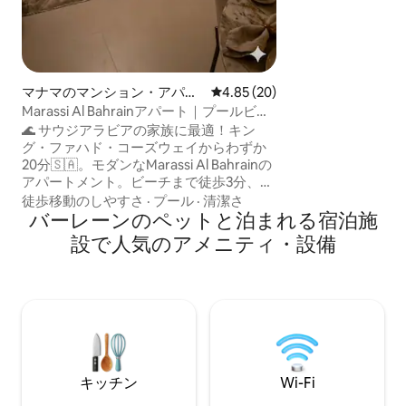
れな空間には、設
あります。ご希望
んだり、くつろい
楽しんだり、プー
のジムでエクササ
マナマのマンション・アパー
レビュー20件、5つ星中4.85
4.85 (20)
手つかずの環境を
ト
ちらの宿泊先に滞
Marassi Al Bahrainアパート｜プールビュ
しみながら、この
ー｜ビーチとショッピングモール
🌊 サウジアラビアの家族に最適！キン
するすべての魅力
グ・ファハド・コーズウェイからわずか
20分🇸🇦。モダンなMarassi Al Bahrainの
アパートメント。ビーチまで徒歩3分、
Marassi Mallは道路の真向かいです！屋内
徒歩移動のしやすさ
·
プール
·
清潔さ
プール。4名様でご利用いただけます。⭐
バーレーンのペットと泊まれる宿泊施
ゲストのお気に入り – 上位 10%。 マラッ
設で人気のアメニティ・設備
シ・アル・バーレーンにあるモダンで豪
華なアパートメント。 📍 場所： Marassi
Terraces Tower 1 - ビーチまで徒歩3分 -
アパートの向かいにマラッシモール 🛍️ -
ビル内にプール 🏊 - キング・ファハド橋
まで20分 🇸🇦 - 空港まで15分 Wi-Fi、フル
キッチン、スマートテレビ、無料駐車
場、ジム。静かな家族の雰囲気。
キッチン
Wi-Fi