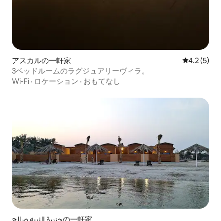
アスカルの一軒家
レビュー5
4.2 (5)
3ベッドルームのラグジュアリーヴィラ。
Wi-Fi
·
ロケーション
·
おもてなし
جزيرة النبيه صالحの一軒家