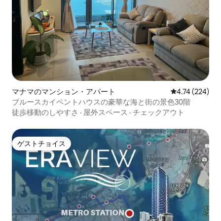
マナマのマンション・アパート
レビュー224件
4.74 (224)
ブルースカイペントハウスの豪華な海と街の景色30階
徒歩移動のしやすさ
·
屋外スペース
·
チェックアウト
ゲストチョイス
ゲストチョイス