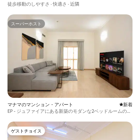
徒歩移動のしやすさ
·
快適さ
·
近隣
スーパーホスト
スーパーホスト
マナマのマンション・アパート
新しい宿
新着
EP - ジュファイアにある新築のモダンな2ベッドルームのマ
ンション・アパート
ゲストチョイス
ゲストチョイス