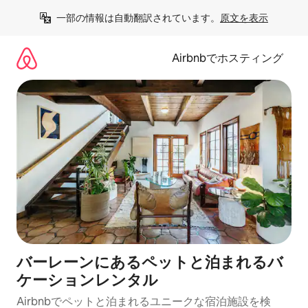
コ
一部の情報は自動翻訳されています。
原文を表示
ン
テ
ン
Airbnbでホスティング
ツ
に
ス
キ
ッ
プ
バーレーンにあるペットと泊まれるバ
ケーションレンタル
Airbnbでペットと泊まれるユニークな宿泊施設を検