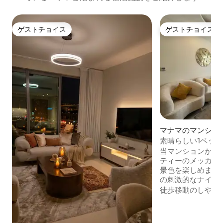
ゲストチョイス
ゲストチョイス
ゲストチョイス
ゲストチョイス
マナマのマンショ
ト
素晴らしい1ベッ
20階、ジム、プー
当マンションから
ティーのメッカが
景色を楽しめます
の刺激的なナイト
ショッピングモー
徒歩移動のしやす
できます。快適な
り差し込むリビン
な海の景色が一望