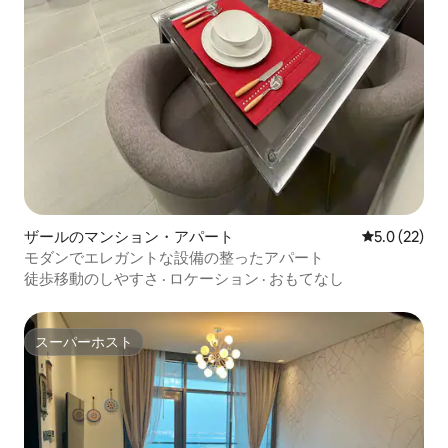
ザールのマンション・アパート
レビュー22
5.0 (22)
モダンでエレガントな設備の整ったアパート
徒歩移動のしやすさ
·
ロケーション
·
おもてなし
スーパーホスト
スーパーホスト