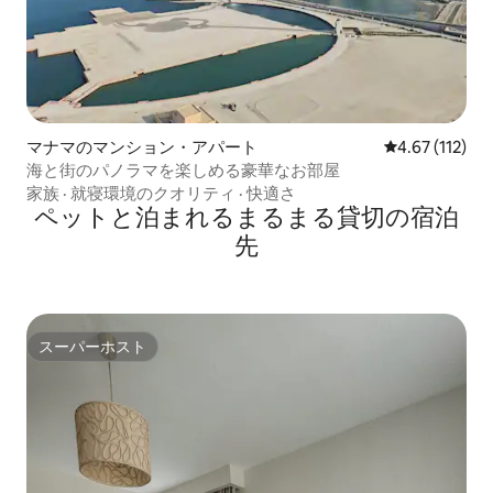
マナマのマンション・アパート
レビュー112
4.67 (112)
海と街のパノラマを楽しめる豪華なお部屋
家族
·
就寝環境のクオリティ
·
快適さ
ペットと泊まれるまるまる貸切の宿泊
先
スーパーホスト
スーパーホスト