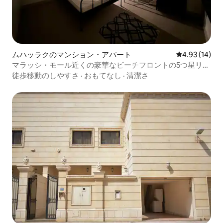
ムハッラクのマンション・アパート
レビュー14件
4.93 (14)
マラッシ・モール近くの豪華なビーチフロントの5つ星リゾ
ート
徒歩移動のしやすさ
·
おもてなし
·
清潔さ