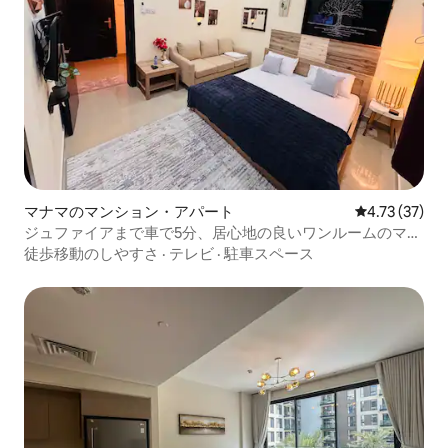
マナマのマンション・アパート
レビュー37件
4.73 (37)
ジュファイアまで車で5分、居心地の良いワンルームのマン
ション・アパート
徒歩移動のしやすさ
·
テレビ
·
駐車スペース