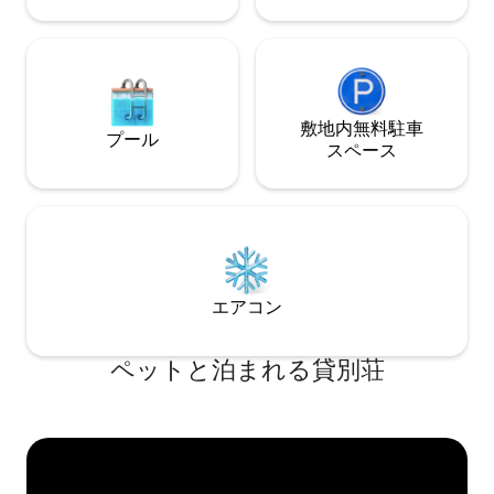
敷地内無料駐⁠車
プール
ス⁠ペ⁠ー⁠ス
エアコン
ペットと泊まれる貸別荘