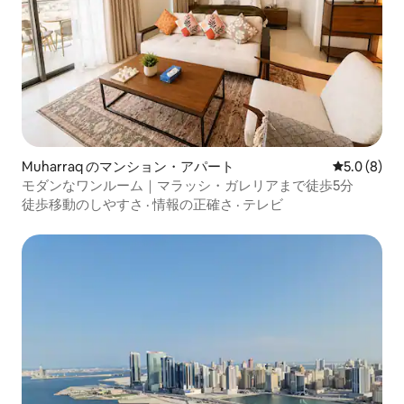
Muharraq のマンション・アパート
レビュー8
5.0 (8)
モダンなワンルーム｜マラッシ・ガレリアまで徒歩5分
徒歩移動のしやすさ
·
情報の正確さ
·
テレビ