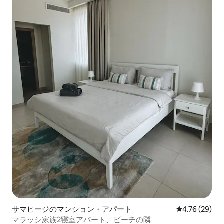
サマヒージのマンション・アパート
レビュー29件
4.76 (29)
マラッシ家族2寝室アパート、ビーチの隣