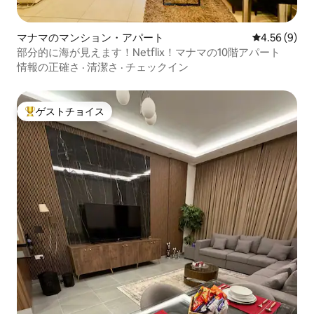
マナマのマンション・アパート
レビュー9件
4.56 (9)
部分的に海が見えます！Netflix！マナマの10階アパート
情報の正確さ
·
清潔さ
·
チェックイン
ゲストチョイス
大好評のゲストチョイスです。