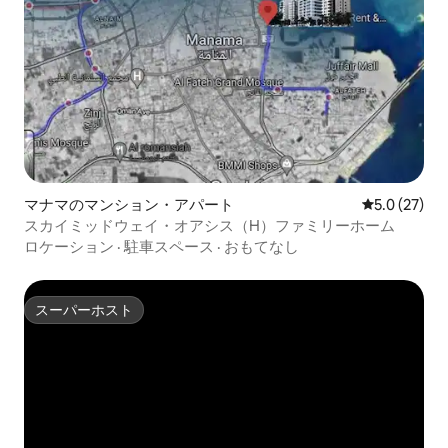
マナマのマンション・アパート
レビュー27
5.0 (27)
スカイミッドウェイ・オアシス（H）ファミリーホーム
ロケーション
·
駐車スペース
·
おもてなし
スーパーホスト
スーパーホスト