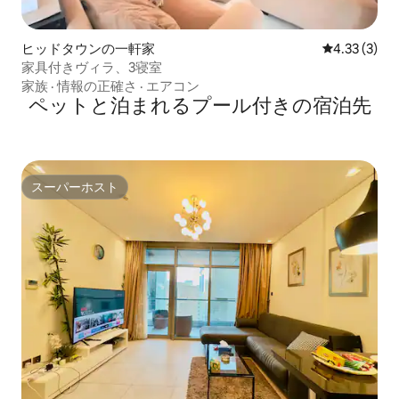
ヒッドタウンの一軒家
レビュー3件
4.33 (3)
家具付きヴィラ、3寝室
家族
·
情報の正確さ
·
エアコン
ペットと泊まれるプール付きの宿泊先
スーパーホスト
スーパーホスト