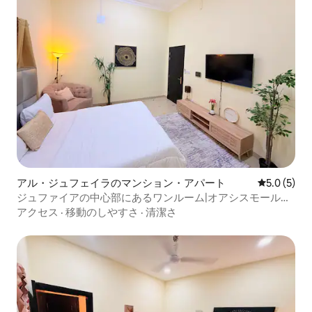
アル・ジュフェイラのマンション・アパート
レビュー5
5.0 (5)
ジュファイアの中心部にあるワンルーム|オアシスモールま
で徒歩
アクセス
·
移動のしやすさ
·
清潔さ