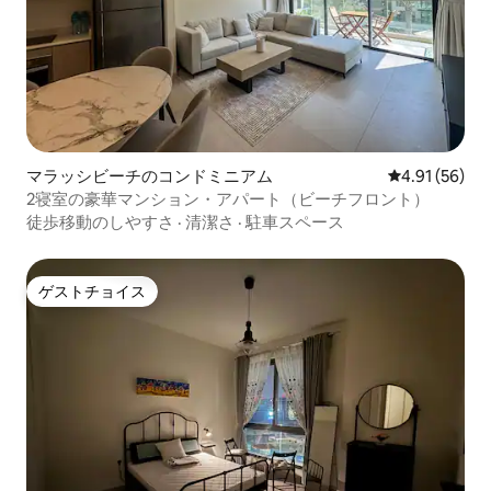
マラッシビーチのコンドミニアム
レビュー56件
4.91 (56)
2寝室の豪華マンション・アパート（ビーチフロント）
徒歩移動のしやすさ
·
清潔さ
·
駐車スペース
ゲストチョイス
ゲストチョイス