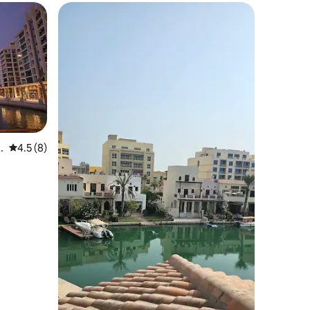
レビュー8件、5つ星中4.5つ星の平均評価
4.5 (8)