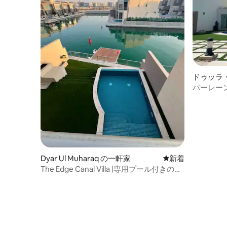
ドゥッラ
の一軒家
バーレーン
durratba
Dyar Ul Muharaq の一軒家
新しい宿泊先
新着
The Edge Canal Villa |専用プール付きのモ
ダンな4ベッドルーム