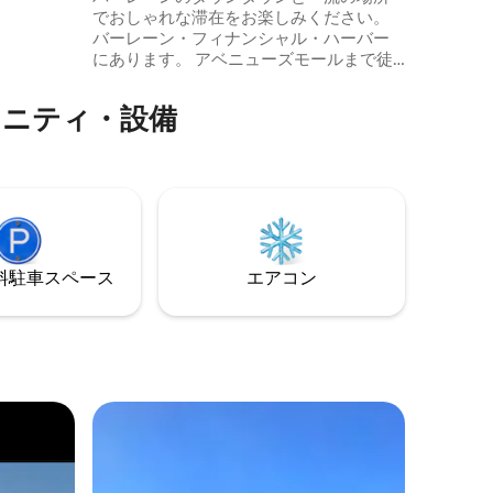
距離にあり
でおしゃれな滞在をお楽しみください。
所に住み
バーレーン・フィナンシャル・ハーバー
リアの1つ
にあります。 アベニューズモールまで徒
高級でモ
歩5分です。 このタワーの41階には高層エ
理想的な
キゾチックなプールがあり、マナマの絶
メニティ・設備
景が見えます。 コーヒーショップに囲ま
れたウォーターフロントで、多くの景色
とアメニティを楽しみながら豪華で都会
的な生活を体験してください。 人気の高
い設備： ウォーターフロントビュー＆ウ
ォークウェイ、プール、フロントデス
ク、ジム、24時間365日セキュリティ、コ
ーヒーショップ、小売店、マリーナ、映
⁠車ス⁠ペ⁠ー⁠ス
エアコン
画館、バルコニー、家具付き