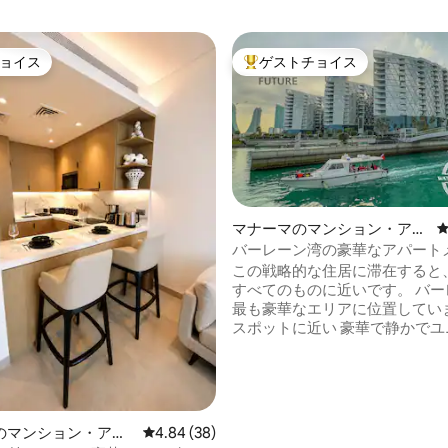
ョイス
ゲストチョイス
ョイス
大好評のゲストチョイスです。
マナーマのマンション・アパ
ート
バーレーン湾の豪華なアパート
中4.82つ星の平均評価
「フォーシーズンズビュー」
この戦略的な住居に滞在すると
すべてのものに近いです。 バー
最も豪華なエリアに位置しています
スポットに近い 豪華で静かでユニークな
エリア このエリアにはレストランやカフ
ェがあり、反対側のアヴェニュ
プレックスまでタクシーボート
とができます。また、カヤック
散歩に最適な美しい海の遊歩道
のマンション・アパ
レビュー38件、5つ星中4.84つ星の平均評価
4.84 (38)
多くのイベントがあります。こ