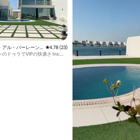
・アル・バーレーン
レビュー23件、5つ星中4.78つ星の平均評価
4.78 (23)
のドゥラでVIPの快適さ Ins:
h