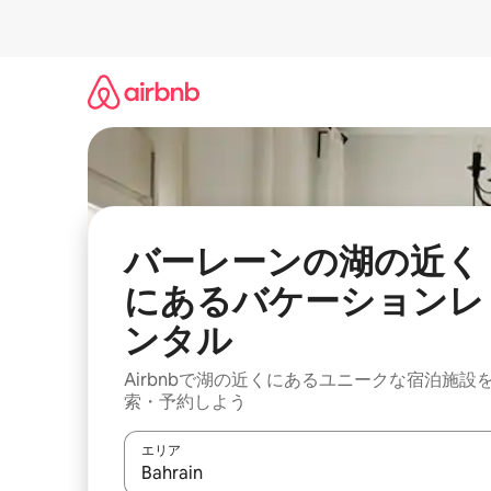
コ
ン
テ
ン
ツ
に
ス
キ
ッ
プ
バーレーンの湖の近く
にあるバケーションレ
ンタル
Airbnbで湖の近くにあるユニークな宿泊施設
索・予約しよう
エリア
検索結果が表示されたら、上下の矢印キーを使っ