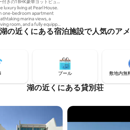
付きの1 BHK豪華ヨットビュー
べて、宿泊施設から徒歩1分の
se
 luxury living at Pearl House.
ます。ここは、特別で豪華な場
ish one-bedroom apartment
たい観光客に最も人気のあるエ
eathtaking marina views, a
です。娯楽やビジネスのために
iving room, and a fully equipped
ダンな場所に滞在したい人には
湖の近くにある宿泊施設で人気のア
Located in the same building as
宿泊施設です。
aurant, the apartment is steps
 top cafés and attractions. For
amenities guests can visit
e Hotel, located just 300
ay, a comfortable 5-minute
fect for VIP guests seeking
convenience, and an
i
プール
敷地内無料駐
ble stay in Bahrain.
湖の近くにある貸別荘