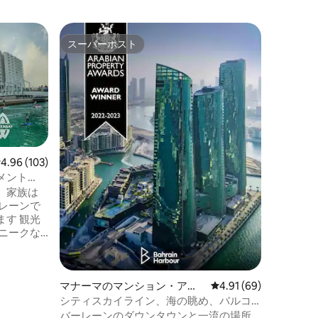
マナーマ
スーパーホスト
ゲスト
スーパーホスト
ゲスト
ト
マナマの
プールと
このアパ
で、29
が完備さ
しめ、静
施設には
ール、バ
ドの座席
レビュー103件、5つ星中4.96つ星の平均評価
4.96 (103)
ロントス
パートメ
メント
ワーへの
、家族は
アパート
レーンで
り、29
 観光
調設備が
す。ジム
ューエリ
ー・コン
で行くこ
マナーマのマンション・アパ
レビュー69件、5つ星
4.91 (69)
や2キロの
ート
、そして
シティスカイライン、海の眺め、バルコ
れらはす
ニー、港、風景、25階
バーレーンのダウンタウンと一流の場所