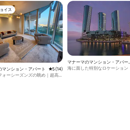
ョイス
ョイス
マナーマのマンション・アパー
ト
海に面した特別なロケーション
4.65つ星の平均評価
のマンション・アパート
レビュー14件、5つ星中5つ星の平均評価
5 (14)
フォーシーズンズの眺め｜超高
ハウス