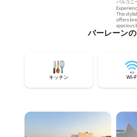
ート
バルコニー
amenities, including two swimming
Pearl Hou
Experience
pools, a sauna, steam room, jacuzzi,
This styl
squash court, and basketball courts.
offers br
Nearby attractions include The Avenues
spacious l
Mall and indoor go-karting at Al-Najmah
バーレーンの
kitchen. 
Club
Roka Rest
away from
access to 
ChartHous
meters aw
walk. Per
comfort, 
キッチン
Wi-F
unforgetta