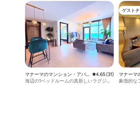
ゲストチ
ゲストチ
マナーマのマンション・アパ
レビュー31件、5つ星中
4.65 (31)
マナーマ
ート
海辺の1ベッドルームの真新しいラグジュ
象徴的な
アリー
級ペント