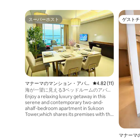
スーパーホスト
ゲストチ
スーパーホスト
ゲストチ
マナーマのマンション・アパ
レビュー11件、5つ星
4.82 (11)
ート
海が一望に見える3ベッドルームのアパー
ト
Enjoy a relaxing luxury getaway in this
serene and contemporary two-and-
ahalf-bedroom apartment in Sukoon
Tower,which shares its premises with the
Hilton Hotel Bahrain.Take in stunning sea
views from the comfort of your space,
featuring king-size beds and three smart
マナーマ
TVs.Sukoon Tower offers a wide range of