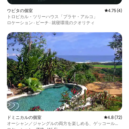
ウビタの個室
レビュー4件
4.75 (4)
トロピカル・ツリーハウス「プラヤ・アルコ」
ロケーション
·
ビーチ
·
就寝環境のクオリティ
ドミニカルの個室
レビュー72
4.8 (72)
オーシャン／ジャングルの両方を楽しめる、ゲッコールー
ム