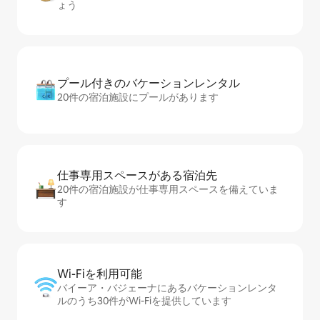
ょう
プール付きのバ⁠ケ⁠ー⁠シ⁠ョ⁠ンレ⁠ン⁠タ⁠ル
20件の宿泊施設にプールがあります
仕事専用ス⁠ペ⁠ー⁠スがあ⁠る宿⁠泊⁠先
20件の宿泊施設が仕事専用スペースを備えていま
す
Wi-Fiを利⁠用⁠可⁠能
バイーア・バジェーナにあるバケーションレンタ
ルのうち30件がWi-Fiを提供しています