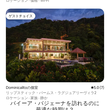
ロケーション
·
価格
·
Wi-Fi
ゲストチョイス
ゲストチョイス
Dominicalitoの個室
レビュー7
5.0 (7)
リップスティック・パームス・ラグジュアリーヴィラ2
ロケーション
·
家族
·
静か
バイーア・バジェーナを訪⁠れ⁠るの⁠に
最⁠適⁠な時⁠期⁠は⁠？