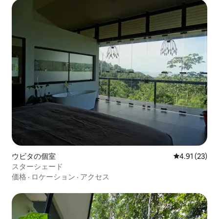
ウビタの個室
レビュー23件
4.91 (23)
スターシェード
価格
·
ロケーション
·
アクセス