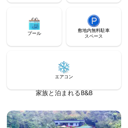
敷地内無料駐⁠車
プール
ス⁠ペ⁠ー⁠ス
エアコン
家族と泊まれるB&B