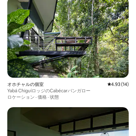
オホチャルの個室
レビュー14件
4.93 (14)
Yabá ChiguíロッジのCabécarバンガロー
ロケーション
·
価格
·
状態