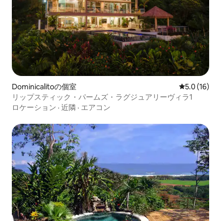
Dominicalitoの個室
レビュー16
5.0 (16)
リップスティック・パームズ・ラグジュアリーヴィラ1
ロケーション
·
近隣
·
エアコン