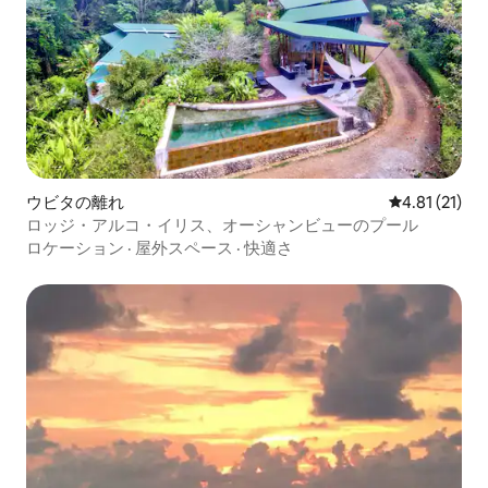
ウビタの離れ
レビュー21件
4.81 (21)
ロッジ・アルコ・イリス、オーシャンビューのプール
ロケーション
·
屋外スペース
·
快適さ