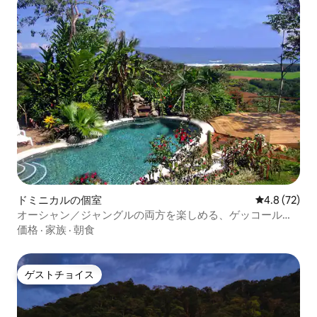
ドミニカルの個室
レビュー72
4.8 (72)
オーシャン／ジャングルの両方を楽しめる、ゲッコールー
ム
価格
·
家族
·
朝食
ゲストチョイス
ゲストチョイス