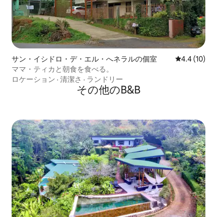
サン・イシドロ・デ・エル・へネラルの個室
レビュー10
4.4 (10)
ママ・ティカと朝食を食べる。
ロケーション
·
清潔さ
·
ランドリー
その他のB&B