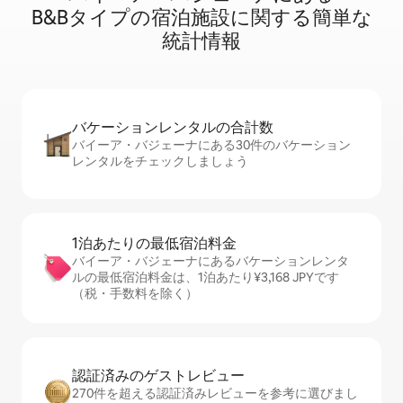
B&B⁠タ⁠イ⁠プ⁠の宿⁠泊⁠施⁠設⁠に関⁠す⁠る簡⁠単⁠な
統⁠計⁠情⁠報
バケーションレ⁠ン⁠タ⁠ル⁠の合⁠計⁠数
バイーア・バジェーナにある30件のバケーション
レンタルをチェックしましょう
1泊あたりの最⁠低⁠宿⁠泊⁠料⁠金
バイーア・バジェーナにあるバケーションレンタ
ルの最低宿泊料金は、1泊あたり¥3,168 JPYです
（税・手数料を除く）
認証済みのゲ⁠ス⁠ト⁠レ⁠ビ⁠ュ⁠ー
270件を超える認証済みレビューを参考に選びまし