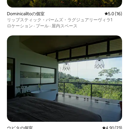
Dominicalitoの個室
レビュー16
5.0 (16)
リップスティック・パームズ・ラグジュアリーヴィラ1
ロケーション
·
プール
·
屋内スペース
ウビタの個室
レビュー23件
4.91 (23)