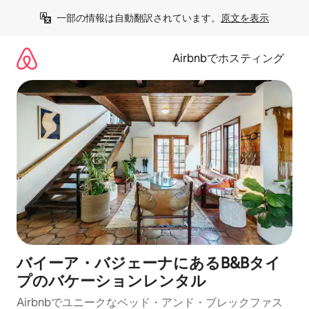
コ
一部の情報は自動翻訳されています。
原文を表示
ン
テ
ン
Airbnbでホスティング
ツ
に
ス
キ
ッ
プ
バイーア・バジェーナにあるB&Bタイ
プのバケーションレンタル
Airbnbでユニークなベッド・アンド・ブレックファス