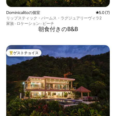
Dominicalitoの個室
レビュー7
5.0 (7)
リップスティック・パームス・ラグジュアリーヴィラ2
家族
·
ロケーション
·
ビーチ
朝食付きのB&B
ゲストチョイス
大好評のゲストチョイスです。