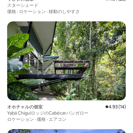
スターシェード
価格
·
ロケーション
·
移動のしやすさ
オホチャルの個室
レビュー14件
4.93 (14)
Yabá ChiguíロッジのCabécarバンガロー
ロケーション
·
価格
·
エアコン