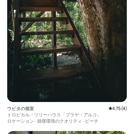
ウビタの個室
レビュー4件
4.75 (4)
トロピカル・ツリーハウス「プラヤ・アルコ」
ロケーション
·
就寝環境のクオリティ
·
ビーチ