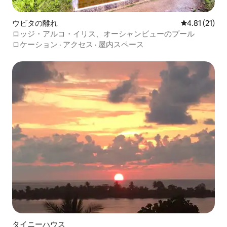
ウビタの離れ
レビュー21件
4.81 (21)
ロッジ・アルコ・イリス、オーシャンビューのプール
ロケーション
·
アクセス
·
屋内スペース
タイニーハウス