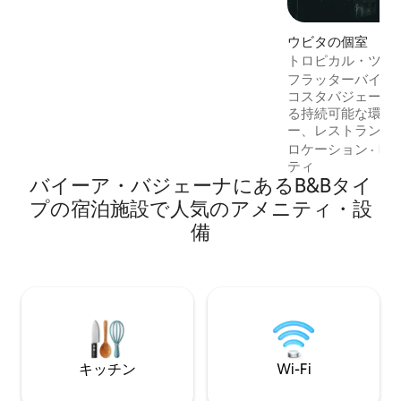
ベートな滝があります。ビーチから10分
です。 ホストはこの家に住んでおり（オ
ウビタの個室
ンサイトホスト）、お客様をお迎えし、
トロピカル・ツリ
このバリスタイルのヴィラで忘れられな
ルコ」
い滞在を提供する準備ができています。
フラッターバイハ
素晴らしい朝食は基本料金に含まれてい
コスタバジェーナ
ます
る持続可能な環境
ー、レストランで
い生活を探索して
ロケーション
·
ビ
の家です。シェフ
ティ
バイーア・バジェーナにあるB&Bタイ
フボードと自転車
キ、すべてのゲス
プの宿泊施設で人気のアメニティ・設
ロッカーなどを提
備
ハンモックを設置
リア、安全な駐車
また、午後10時か
のゲストと野生動
を設けています。
キッチン
Wi-Fi