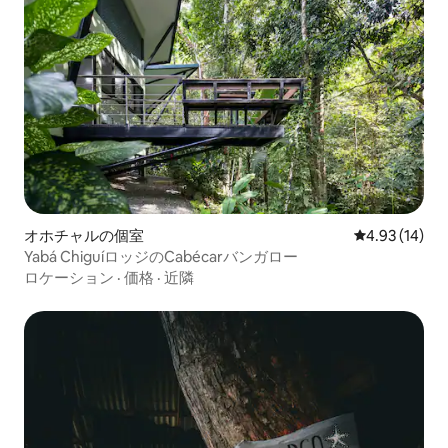
オホチャルの個室
レビュー14件
4.93 (14)
Yabá ChiguíロッジのCabécarバンガロー
ロケーション
·
価格
·
近隣