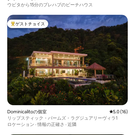
ウビタから15分のプレハブのビーチハウス
ゲストチョイス
大好評のゲストチョイスです。
Dominicalitoの個室
レビュー16
5.0 (16)
リップスティック・パームズ・ラグジュアリーヴィラ1
ロケーション
·
情報の正確さ
·
近隣