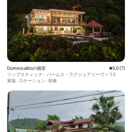
Dominicalitoの個室
レビュー7
5.0 (7)
リップスティック・パームス・ラグジュアリーヴィラ2
家族
·
ロケーション
·
朝食