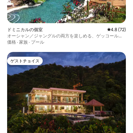
ドミニカルの個室
レビュー72
4.8 (72)
オーシャン／ジャングルの両方を楽しめる、ゲッコールー
ム
価格
·
家族
·
プール
ゲストチョイス
ゲストチョイス