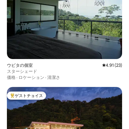
ウビタの個室
レビュー23件
4.91 (23)
スターシェード
価格
·
ロケーション
·
清潔さ
ゲストチョイス
大好評のゲストチョイスです。