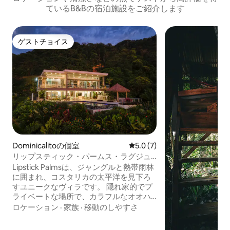
ているB&Bの宿泊施設をご紹介します
ゲストチョイス
ゲストチョイス
Dominicalitoの個室
レビュー7件、5つ星中5.0
5.0 (7)
リップスティック・パームス・ラグジュ
アリーヴィラ2
Lipstick Palmsは、ジャングルと熱帯雨林
に囲まれ、コスタリカの太平洋を見下ろ
すユニークなヴィラです。 隠れ家的でプ
ライベートな場所で、カラフルなオオハ
シや遊び心のあるサルの鳴き声で目覚め
ロケーション
·
家族
·
移動のしやすさ
ましょう。 キングベッド2台の豪華なスイ
ートが含まれています。 敷地内にプライ