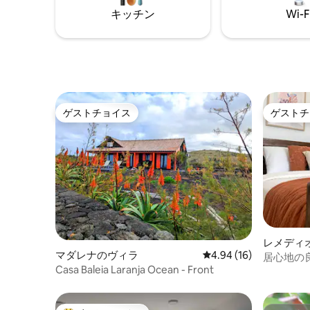
トラン、
キッチン
Wi-F
ゲストチョイス
ゲストチ
ゲストチョイス
ゲストチ
レメディ
マダレナのヴィラ
レビュー16件、5つ星中
4.94 (16)
居心地の良
Casa Baleia Laranja Ocean - Front
とフルキ