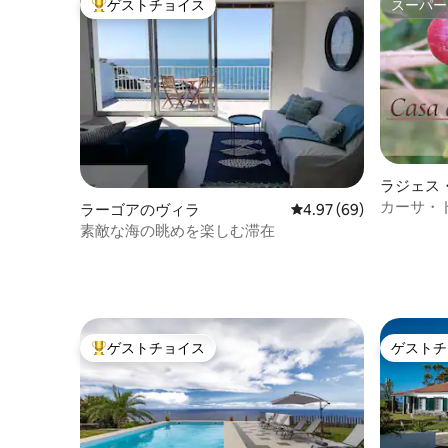
ゲストチョイス
スーパー
大好評のゲストチョイスです。
スーパー
ラジェス
のヴィラ
カーサ・
ラーゴアのヴィラ
レビュー69件、5つ星中
4.97 (69)
素敵な海の眺めを楽しむ滞在
ゲストチョイス
ゲストチ
大好評のゲストチョイスです。
ゲストチ