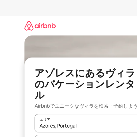
コ
ン
テ
ン
ツ
に
ス
キ
ッ
プ
アゾレスにあるヴィラ
のバケーションレンタ
ル
Airbnbでユニークなヴィラを検索・予約しよ
エリア
検索結果が表示されたら、上下の矢印キーを使っ