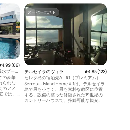
リベイラ
スーパーホスト
ゲスト
スーパーホスト
ゲスト
アゾレス
QUINTA 
こそ！ QUINTA DO PASSOは、リベイ
ラ・グラ
地の良いモダ
が施され
ーネット
の整った
のフルト
レビュー86件、5つ星中4.99つ星の平均評価
4.99 (86)
ています。 共用エリアは、専用
温水プール
テルセイラのヴィラ
レビュー123件、5つ星
4.85 (123)
プール、
収容人数
 この豪華
セレタ島の宿泊先AL #1（プレミアム）
れられな
Serreta - Island Home # 1は、テルセイラ
てのアメ
島で最も小さく、最も素朴な教区に位置
庭では、
する、設備の整った修復された19世紀の
ックスし
カントリーハウスで、持続可能な観光
備したり
（Miosotis Azores認証）と安全な清掃手
ンタ・デル
順（Clean and Safe Azores認証）に準拠
あり、島
しています。 日常から離れ、本物のアゾ
ーション
レスの雰囲気を楽しむために必要なもの
にミニマー
がすべて揃っています。6000平方メート