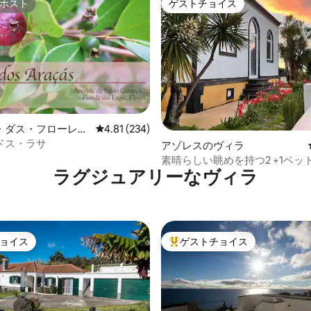
ホスト
ゲストチョイス
ホスト
ゲストチョイス
・ダス・フローレス
レビュー234件、5つ星中4.81つ星の平均評価
4.81 (234)
ドス・ラサ
4.97つ星の平均評価
アゾレスのヴィラ
素晴らしい眺めを持つ2 +1ベッ
ラグジュアリーなヴィラ
ィラ
ョイス
ゲストチョイス
ョイス
大好評のゲストチョイスです。