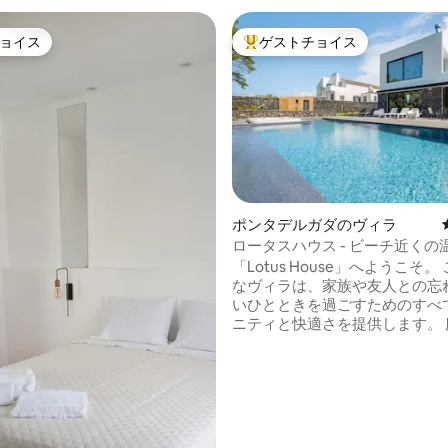
ョイス
ゲストチョイス
ョイス
大好評のゲストチョイスです。
つ星中5つ星の平均評価
ポンタデルガダのヴィラ
ロータスハウス - ビーチ近くの
＆ジャグジー
「Lotus House」へようこそ。
なヴィラは、家族や友人との忘
いひとときを過ごすためのすべ
ニティと快適さを提供します。 
温水プールやジャグジーでリラ
たり、バーベキューで食事を準
できます。 ビーチから5分、ポ
ガダの中心部から10分の場所に
全体を探索するのに最適なロケ
です。 さらに、50メートル先