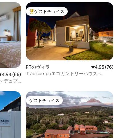
ゲストチョイス
大好評のゲストチョイスです。
PTのヴィラ
レビュー76件、5つ星
4.95 (76)
Tradicampoエコカントリーハウス -
レビュー66件、5つ星中4.94つ星の平均評価
4.94 (66)
Cycas - Casa Cisterna
ト デュプ
ゲストチョイス
ゲストチョイス