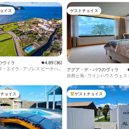
ョイス
ゲストチョイス
ョイス
ゲストチョイス
4.89つ星の平均評価
のヴィラ
レビュー36件、5つ星中4.89つ星の平均評価
4.89 (36)
 - アゾレス ビーチハ
アグア・デ・パウのヴィラ
自然と海 - ワインハウス ウェス
レックス
トチョイス
ゲストチョイス
ゲストチョイスです。
大好評のゲストチョイスです。