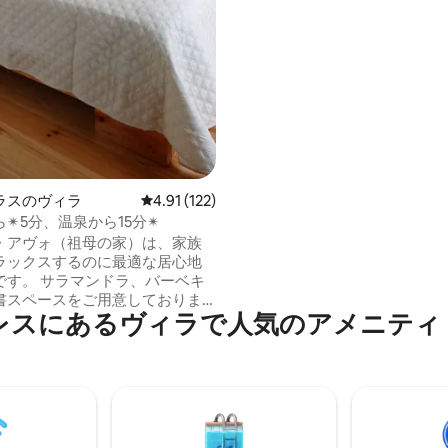
ケットがあり、車で5分のとこ
ネンテスーパーがあります。
ラスのヴィラ
レビュー122件、5つ星中4.91つ星の平均評価
4.91 (122)
✴5分、温泉から15分✴
・アヴォ（祖母の家）は、家族
ラックスするのに最適な居心地
ンドラ、バーベキ
書スペースをご用意しておりま
レスにあるヴィラで人気のアメニティ
スの教区にあり、街と自然の両
置しています。 ビーチエリ
分、ファーナス温泉とリベイラグ
です。 周辺にはいくつか
す。 10メートルのとこ
ミニマーケット、カフェ、レス