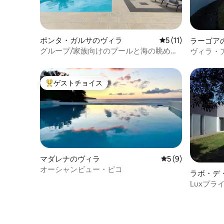
ポンタ・ガルサのヴィラ
レビュー11件、5
5 (11)
ラーゴア
グループ/家族向けのプールと海の眺めを
ヴィラ・
楽しめる家
ゲストチョイス
大好評のゲストチョイスです。
マダレナのヴィラ
レビュー9件、5つ
5 (9)
オーシャンビュー・ピコ
ラボ・デ
Luxプラ