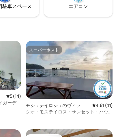
⁠車ス⁠ペ⁠ー⁠ス
エアコン
スーパーホスト
スーパーホスト
レビュー14件、5つ星中5つ星の平均評価
5 (14)
ィガーデ
モシュテイロシュのヴィラ
レビュー41件、5つ星
4.61 (41)
クオ・モステイロス・サンセット・ハウ
ス