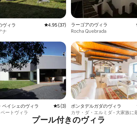
つ星中5つ星の平均評価
ラーゴアのヴィラ
のヴィラ
レビュー37件、5つ星中4.95つ星の平均評価
4.95 (37)
Rocha Quebrada
アナ
星中5つ星の平均評価
・ペイシェのヴィラ
レビュー3件、5つ星中5つ星の平均評価
5 (3)
ポンタデルガダのヴィラ
イベートヴィラ
カサ・ダ・エルミダ - 大家族に
プール付きのヴィラ