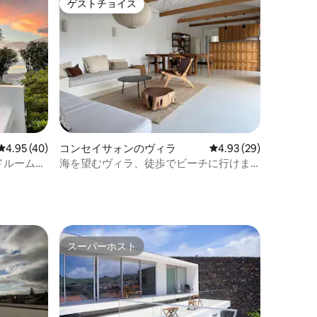
ゲストチョイス
ゲストチョイス
レビュー40件、5つ星中4.95つ星の平均評価
4.95 (40)
コンセイサォンのヴィラ
レビュー29件、5つ星
4.93 (29)
ドルームヴ
海を望むヴィラ、徒歩でビーチに行けま
す
スーパーホスト
スーパーホスト