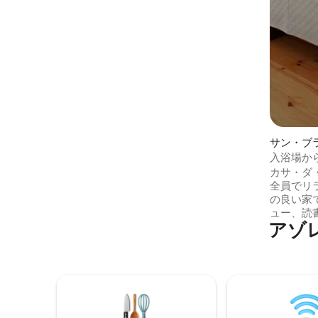
戸があり、屋外を取り入れることができ
ます。 この家は小さな家族経営のリゾー
トの一部で、マグマというレストラン、
食料品店、ヨガルーム、温水プールがあ
ります。 これまで見逃していたものをご
覧ください。帰りたくなくなるでしょ
う。
サン・ブ
入浴場から
カサ・ダ
全員でリ
の良い家です。 サラマ
ュー、読
アゾ
す。 サン・ミゲル島の中央に位置するサ
ン・ブラ
方を中心に位
アから5
ランデから15分
の散歩道がありま
ろには、