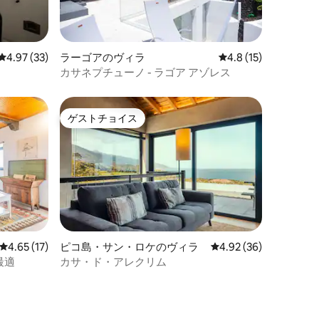
レビュー33件、5つ星中4.97つ星の平均評価
4.97 (33)
ラーゴアのヴィラ
レビュー15件、5つ
4.8 (15)
カサネプチューノ - ラゴア アゾレス
ゲストチョイス
ゲストチョイス
レビュー17件、5つ星中4.65つ星の平均評価
4.65 (17)
ピコ島・サン・ロケのヴィラ
レビュー36件、5つ星
4.92 (36)
最適
カサ・ド・アレクリム