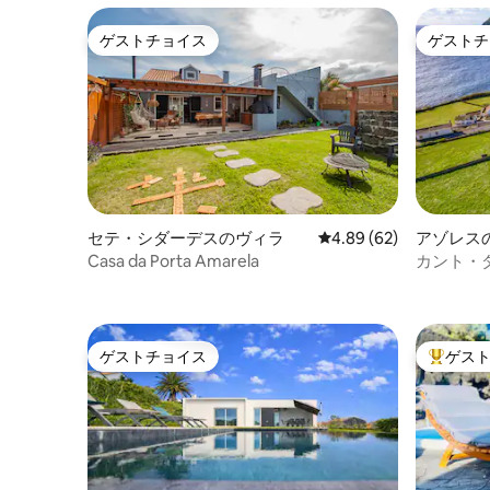
ゲストチョイス
ゲストチ
ゲストチョイス
ゲストチ
セテ・シダーデスのヴィラ
レビュー62件、5つ星中
4.89 (62)
アゾレス
Casa da Porta Amarela
カント・ダ・エイラ
ウス
ゲストチョイス
ゲス
ゲストチョイス
大好評の