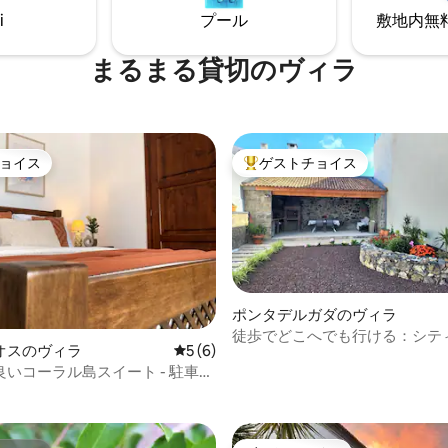
地元の博物館があります。
i
プール
敷地内無料駐
まるまる貸切のヴィラ
ョイス
ゲストチョイス
ョイス
大好評のゲストチョイスです。
ポンタデルガダのヴィラ
徒歩でどこへでも行ける：シテ
オスのヴィラ
レビュー6件、5つ星中5つ星の平均評価
5 (6)
ンヴィラ＆バーベキュー
4.94つ星の平均評価
いコーラル島スイート - 駐車場
ッチン