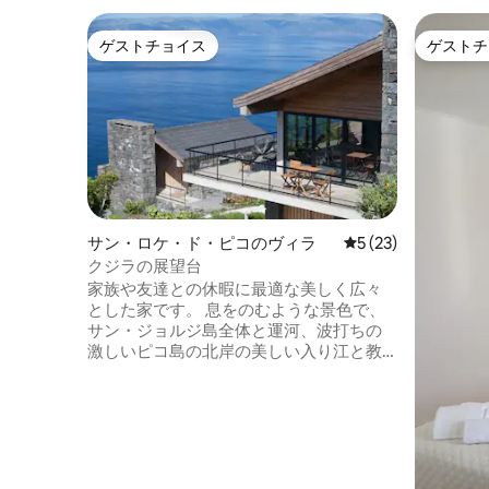
ゲストチョイス
ゲストチ
ゲストチョイス
ゲストチ
サン・ロケ・ド・ピコのヴィラ
レビュー23件、5
5 (23)
クジラの展望台
家族や友達との休暇に最適な美しく広々
とした家です。 息をのむような景色で、
サン・ジョルジ島全体と運河、波打ちの
激しいピコ島の北岸の美しい入り江と教
区を見ることができます。 鳥の歌と大西
洋の波が聞こえます。 屋内またはバルコ
ニーで夕日を眺めながら食事をし、素晴
らしいドリンクを片手にラウンジチェア
でリラックスしましょう。 全室眺めが良
く、リビングルームにはガラス製の引き