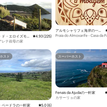
中4.75つ星の平均評価
アルモシャリフェ海岸の一軒
家
Praia do Almoxarife - Casa da Pa
・ド・エロイズモの
レビュー225件、5つ星中4.93つ星の平均評価
4.93 (225)
grinding"
アレテ叔母の家
ホスト
スーパーホスト
ホスト
スーパーホスト
Fenais da Ajudaの一軒家
カサーリョの家
4.95つ星の平均評価
・ペードラの一軒家
レビュー6件、5つ星中5.0つ星の平均評価
5.0 (6)