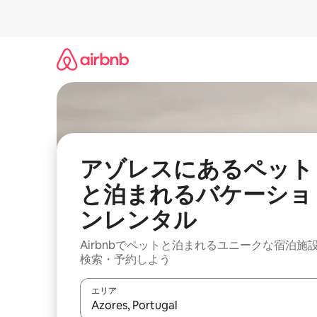
コ
ン
テ
ン
ツ
に
ス
キ
ッ
プ
アゾレスにあるペット
と泊まれるバケーショ
ンレンタル
Airbnbでペットと泊まれるユニークな宿泊施
検索・予約しよう
エリア
検索結果が表示されたら、上下の矢印キーを使っ