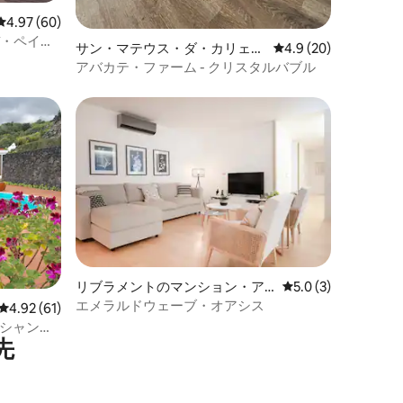
レビュー60件、5つ星中4.97つ星の平均評価
4.97 (60)
サン・マテウス・ダ・カリェタ
レビュー20件、5つ星
4.9 (20)
のドームハウス
アバカテ・ファーム - クリスタルバブル
リブラメントのマンション・ア
レビュー3件、5つ星
5.0 (3)
パート
エメラルドウェーブ・オアシス
レビュー61件、5つ星中4.92つ星の平均評価
4.92 (61)
オーシャンフ
先