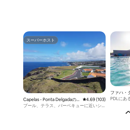
スーパーホスト
スーパーホスト
ファハ・
ラ
PDLに
Capelas - Ponta Delgadaの
レビュー103件、5つ星
4.69 (103)
イベート
一軒家
プール、テラス、バーベキューに近いシ
ーサイドアゾレス諸島のヴィラ