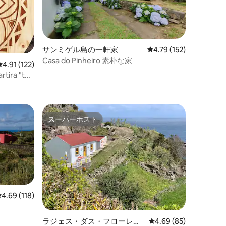
サンミゲル島の一軒家
レビュー152件、5つ星
4.79 (152)
Casa do Pinheiro 素朴な家
レビュー122件、5つ星中4.91つ星の平均評価
4.91 (122)
rtira "the
スーパーホスト
スーパーホスト
レビュー118件、5つ星中4.69つ星の平均評価
4.69 (118)
ラジェス・ダス・フローレス
レビュー85件、5つ星
4.69 (85)