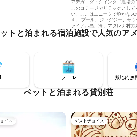
アデガ・ダ・クインタ（農場の
が路上にありますが、空き状況
ラー） - カモラスの家
このコテージでリラックスして
支払いによりご利用いただけま
い。ここはユニークで静かなス
す。 プール、ジャグジー、サウ
ます。💚 お待ちしております！ Sara
ァイアル島、海、マダレナ村の
ットと泊まれる宿泊施設で人気のア
い景色をお楽しみください。 プ
ャグジー、サウナを備えたユニ
別な場所にある美しい木造の家
みください。 素晴らしいピコ山
散歩道をお楽しみください。 当
施設は、マダレナ村から車で2
20分の場所にあり、ダブルベッ
とソファベッドのあるリビング
i
プール
敷地内無料駐
含まれています。
ペットと泊まれる貸別荘
ョイス
ゲストチョイス
ョイス
ゲストチョイス