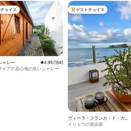
トチョイス
ゲストチョイス
ゲストチョイスです。
大好評のゲストチョイスです。
中4.83つ星の平均評価
シャレー
レビュー154件、5つ星中4.95つ星の平均評価
4.95 (154)
マイアの居心地の良いシャレー
ヴィーラ・フランカ・ド・カン
ポ（サン・ミゲル）の町家・長
イリェウの遊歩道
屋