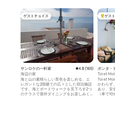
ゲストチョイス
ゲス
ゲストチョイス
大好評の
サンロケの一軒家
レビュー165件、5つ星
4.8 (165)
ポンタ・
海辺の家
Toi et
です！
海と山の素晴らしい景色を楽しめる、エ
Toi et Moi
レガントな2階建ての広々とした宿泊施設
かわらず
です。海とボードウォークを見下ろす2つ
あり、安
のテラスで屋外ダイニングをお楽しみく
（車で10分）。 この家
ださい。便利なロケーションにあり、ビ
良いです
ーチまで徒歩3分、ポンタ・デルガダの中
は窓があ
心部まで車で5分、または徒歩30分です。
アクセス
近くには食料品店、カフェ、レストラン
わってい