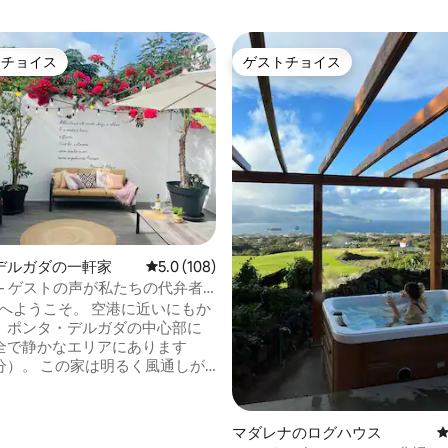
トチョイス
ゲストチョイス
ゲストチョイスです。
ゲストチョイス
中4.8つ星の平均評価
デルガダの一軒家
レビュー108件、5つ星中5.0つ星の平均評価
5.0 (108)
 MoI- ゲストの声が私たちの代弁者
へようこそ。 空港に近いにもか
、ポンタ・デルガダの中心部に
全で静かなエリアにあります
は明るく風通しが
。 すべての寝室と共用エリアに
り、エアコン、インターネット
用のワイヤレスブースターが備
マダレナのログハウス
ます。 専用パークに加え、1台分