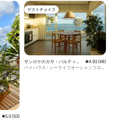
ゲストチョイス
ゲストチョイス
サンロケのカサ・パルティク
レビュー48件、5つ星
4.92 (48)
ラル
ベイハウス - シーライフオーシャンフロン
トアパートメント（バルコニー付き）
レビュー53件、5つ星中5.0つ星の平均評価
5.0 (53)