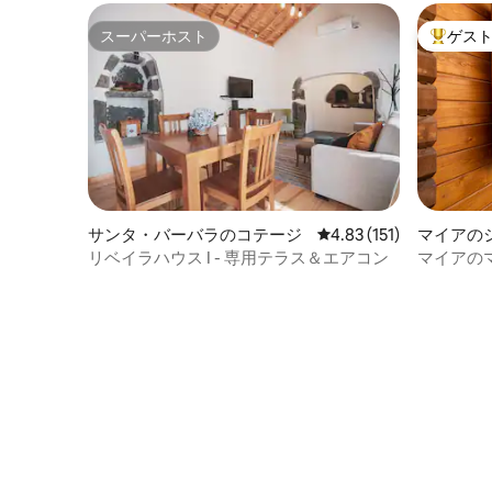
スーパーホスト
ゲス
スーパーホスト
大好評の
サンタ・バーバラのコテージ
レビュー151件、5つ星
4.83 (151)
マイアの
リベイラハウス I - 専用テラス＆エアコン
マイアの