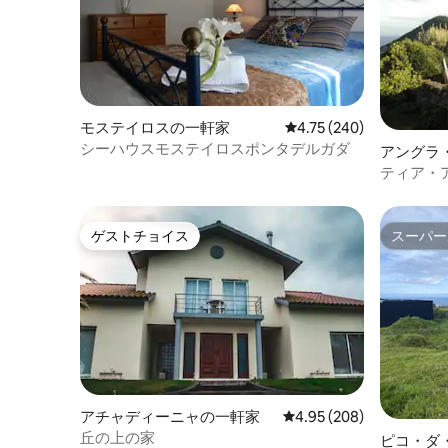
モステイロスの一軒家
レビュー240件、5つ星
4.75 (240)
シーハウスモステイロスポンタデルガダ
アングラ
一軒家
ティア・
ゲストチョイス
スーパー
ゲストチョイス
スーパー
アチャディーニャの一軒家
レビュー208件、5つ星中
4.95 (208)
丘の上の家
ピコ・ダ