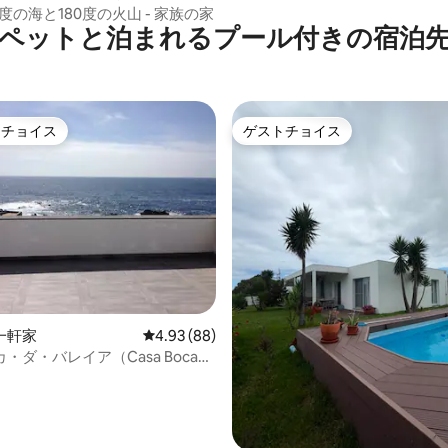
80度の海と180度の火山 - 家族の家
ペットと泊まれるプール付きの宿泊
トチョイス
ゲストチョイス
ゲストチョイスです。
ゲストチョイス
4.91つ星の平均評価
一軒家
レビュー88件、5つ星中4.93つ星の平均評価
4.93 (88)
・ダ・バレイア（Casa Boca
eia） - 素晴らしいオーシャンテラス