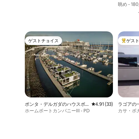
眺め - 1
ゲストチョイス
ゲス
ゲストチョイス
大好評の
ポンタ・デルガダのハウスボ
レビュー33件、5つ星中
4.91 (33)
ラゴアの
ート
ホームボートカンパニーIII - PD
カサ・ボカ
da Bal