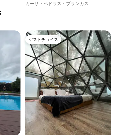
の一軒家
カーサ・ペドラス・ブランカス
先
ゲストチョイス
ゲストチョイス