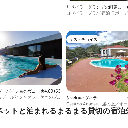
リベイラ・グランデの町家・
長屋
ロゼイラ・ブラバ 宿泊 ラボ・デ・ペイシ
ュ・アゾレス
ゲストチョイス
ゲストチョイス
ダ・バイショのヴィ
レビュー63件、5つ星中4.89つ星の平均評価
4.89 (63)
あるプールとジャグジー付きのプラ
中4.69つ星の平均評価
Silveiraのヴィラ
な高級ヴィラ
Casa do Ananas、崖の上／
ペットと泊まれるまるまる貸切の宿泊
ロントのヴィラ、ピコ島