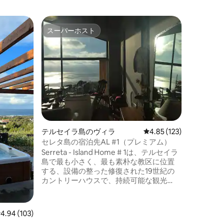
ポルト・
スーパーホスト
ゲスト
スーパーホスト
ゲスト
家
Casa d
この典型
ト・フォ
海岸にあ
望む大き
スビーチ
モソ村ま
食店があ
デ市には
がありま
テルセイラ島のヴィラ
レビュー123件、5つ星
4.85 (123)
（ Furna
Gorrean
セレタ島の宿泊先AL #1（プレミアム）
Serreta - Island Home # 1は、テルセイラ
島で最も小さく、最も素朴な教区に位置
する、設備の整った修復された19世紀の
カントリーハウスで、持続可能な観光
（Miosotis Azores認証）と安全な清掃手
順（Clean and Safe Azores認証）に準拠
しています。 日常から離れ、本物のアゾ
レビュー103件、5つ星中4.94つ星の平均評価
4.94 (103)
レスの雰囲気を楽しむために必要なもの