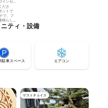
ワインセ
がすべて揃っています。6000平方メート
くださ
ルの庭園に囲まれ、海、夕日、田舎の景
ポットで
色を楽しめます。
ナで、フ
素晴らし
メニティ・設備
ール、ジ
ークで特
をお楽し
を見渡す
社の宿泊
分、徒歩で
ドの寝室
ルームが
⁠車ス⁠ペ⁠ー⁠ス
エアコン
ゲストチョイス
ゲストチョイス