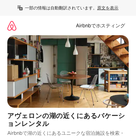
コ
一部の情報は自動翻訳されています。
原文を表示
ン
テ
ン
Airbnbでホスティング
ツ
に
ス
キ
ッ
プ
アヴェロンの湖の近くにあるバケーシ
ョンレンタル
Airbnbで湖の近くにあるユニークな宿泊施設を検索・