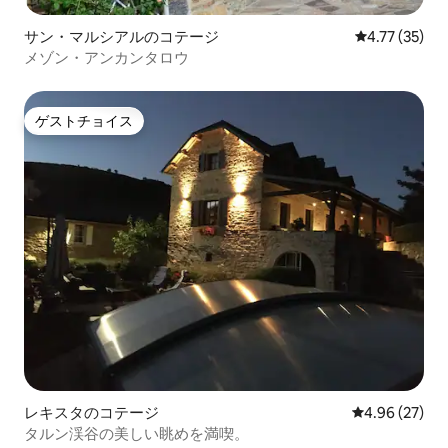
サン・マルシアルのコテージ
レビュー35件
4.77 (35)
メゾン・アンカンタロウ
ゲストチョイス
ゲストチョイス
レキスタのコテージ
レビュー27件
4.96 (27)
タルン渓谷の美しい眺めを満喫。