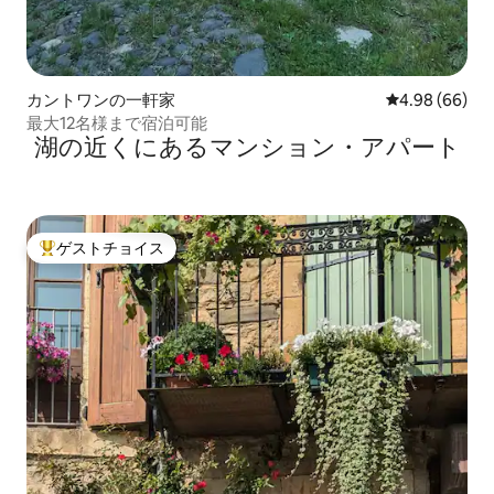
カントワンの一軒家
レビュー66件
4.98 (66)
最大12名様まで宿泊可能
湖の近くにあるマンション・アパート
ゲストチョイス
大好評のゲストチョイスです。