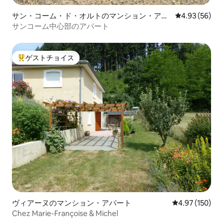
サン・コーム・ド・オルトのマンション・アパ
レビュー56件
4.93 (56)
ート
サンコーム中心部のアパート
ゲストチョイス
大好評のゲストチョイスです。
ヴィアーヌのマンション・アパート
レビュー150件
4.97 (150)
Chez Marie-Françoise & Michel