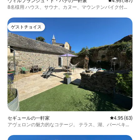
ヴィルフランシュ・ド・パナの一軒家
レビュー187件
4.95 (187)
8名様用 ハウス、サウナ、カヌー、マウンテンバイク付
き、湖の近く
ゲストチョイス
ゲストチョイス
セギュールの一軒家
レビュー63件
4.95 (63)
アヴェロンの魅力的なコテージ。 テラス、湖、バーベキュ
ー。