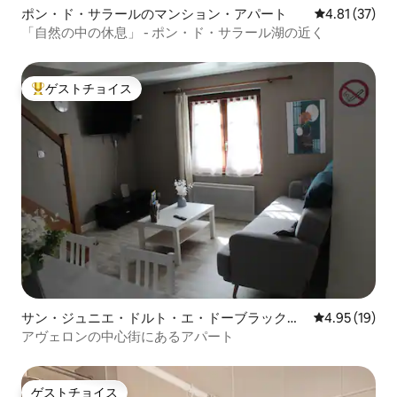
ポン・ド・サラールのマンション・アパート
レビュー37件
4.81 (37)
「自然の中の休息」 - ポン・ド・サラール湖の近く
ゲストチョイス
大好評のゲストチョイスです。
サン・ジュニエ・ドルト・エ・ドーブラックの
レビュー19件
4.95 (19)
マンション・アパート
アヴェロンの中心街にあるアパート
ゲストチョイス