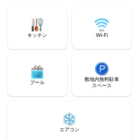
のある設備の整っ
destination for romantic getaways,
クのブドウ畑の中
wellness retreats, and unforgettable
所にあり、アルビ
holidays.
ル・シエルから15
分の距離にありま
ルン川沿いのマル
キッチン
Wi-Fi
す。
敷地内無料駐⁠車
プール
ス⁠ペ⁠ー⁠ス
エアコン