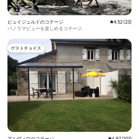
ピュイジュルドのコテージ
レビュー23件
4.52 (23)
パノラマビューを楽しめるコテージ
ゲストチョイス
ゲストチョイス
アルヴィウのコテージ
レビュー101件
4.97 (101)