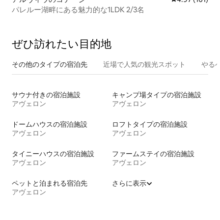
パレルー湖畔にある魅力的な1LDK 2/3名
ぜひ訪⁠れ⁠た⁠い目⁠的⁠地
その他のタ⁠イ⁠プ⁠の宿⁠泊⁠先
近場で人気の観光スポット
やる
サウナ付きの宿泊施設
キャンプ場タイプの宿泊施設
アヴェロン
アヴェロン
ドームハウスの宿泊施設
ロフトタイプの宿泊施設
アヴェロン
アヴェロン
タイニーハウスの宿泊施設
ファームステイの宿泊施設
アヴェロン
アヴェロン
ペットと泊まれる宿泊先
さらに表示
アヴェロン