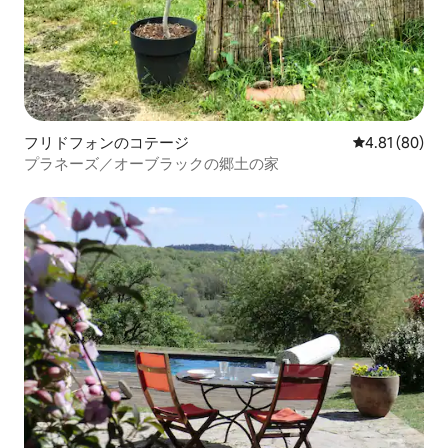
フリドフォンのコテージ
レビュー80件
4.81 (80)
プラネーズ／オーブラックの郷土の家