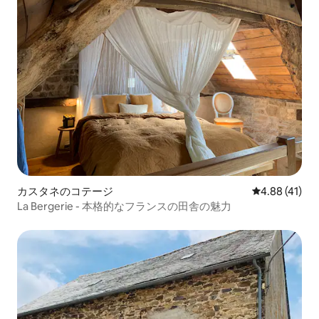
カスタネのコテージ
レビュー41件
4.88 (41)
La Bergerie - 本格的なフランスの田舎の魅力