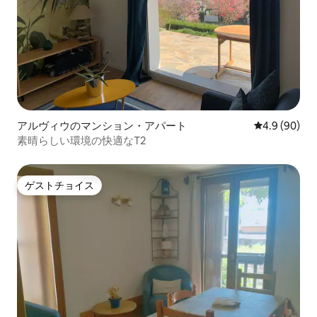
アルヴィウのマンション・アパート
レビュー90
4.9 (90)
素晴らしい環境の快適なT2
ゲストチョイス
ゲストチョイス