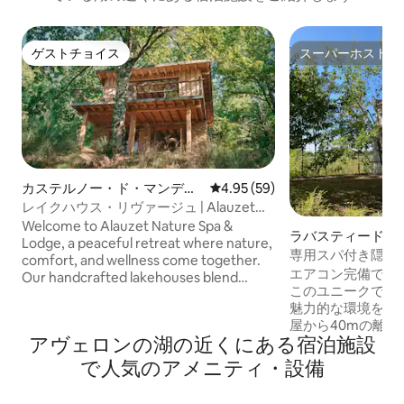
ゲストチョイス
スーパーホスト
ゲストチョイス
スーパーホスト
カステルノー・ド・マンデイ
レビュー59件、5つ星中4.95
4.95 (59)
ユのコテージ
レイクハウス・リヴァージュ | Alauzet
Nature Lodge & Spa
Welcome to Alauzet Nature Spa &
ラバスティード・
Lodge, a peaceful retreat where nature,
ィの宿泊先
専用スパ付き隠れ
comfort, and wellness come together.
居心地
エアコン完備で静
Our handcrafted lakehouses blend
このユニークでロ
natural materials, bohemian design, and
魅力的な環境をお
modern comforts to create a unique
屋から40mの離
escape. Relax in our wood-fired sauna,
アヴェロンの湖の近くにある宿泊施設
親密なジャグジー
soak beneath the stars in our spacious
色が見渡せます。
wood-fired hot tub, and reconnect with
で人気のアメニティ・設備
クセス、釣りの可
nature. Surrounded by forests and a
（コーヒーと紅茶
beautiful lake, Alauzet is the perfect