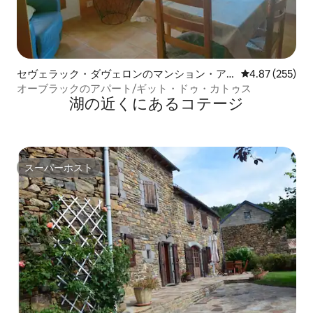
セヴェラック・ダヴェロンのマンション・ア
レビュー255件
4.87 (255)
パート
オーブラックのアパート/ギット・ドゥ・カトゥス
湖の近くにあるコテージ
スーパーホスト
スーパーホスト