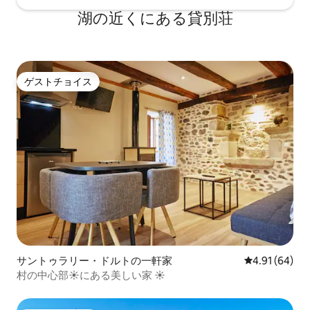
湖の近くにある貸別荘
ゲストチョイス
ゲストチョイス
サントゥラリー・ドルトの一軒家
レビュー64件
4.91 (64)
村の中心部☀️にある美しい家 ☀️