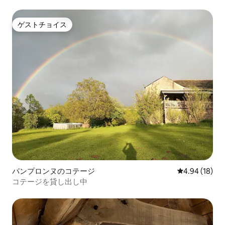
ゲストチョイス
ゲストチョイス
パンプロンヌのコテージ
レビュー18件
4.94 (18)
コテージを貸し出し中