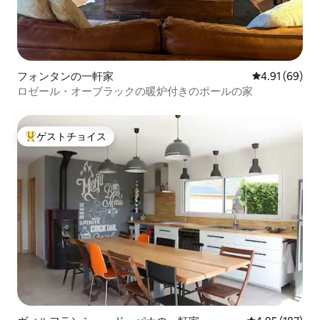
フォンタンの一軒家
レビュー69件
4.91 (69)
ロゼール・オーブラックの暖炉付きのポールの家
ゲストチョイス
大好評のゲストチョイスです。