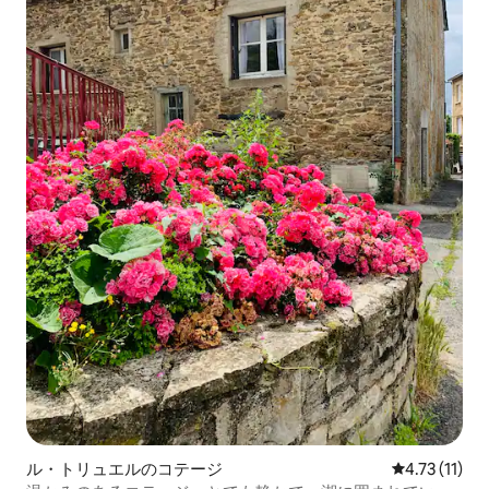
ル・トリュエルのコテージ
レビュー11件
4.73 (11)