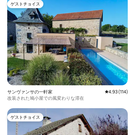
ゲストチョイス
ゲストチョイス
サンヴァンサの一軒家
レビュー114件
4.93 (114)
改装された鳩小屋での風変わりな滞在
ゲストチョイス
ゲストチョイス