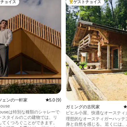
トチョイス
ゲストチョイス
ゲストチョイスです。
大好評のゲストチョイスです。
中4.98つ星の平均評価
ツェンの一軒家
レビュー9件、5つ星中5.0つ星の平均評価
5.0 (9)
ouse
ガミングの古民家
 Houseは特別な種類のシャレーで
ビヒル小屋、快適なオースティ
トスタイルのこの建物では、リ
理想的なオースティガーハッテン 自分
してくつろぐことができます。
身と自然を感じる。 近くには、ルンツァ