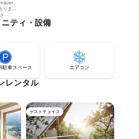
mäuer、
ありま
ール自転
さ
メニティ・設備
キャニオ
フライン
十分なア
、最高の
スするこ
⁠車ス⁠ペ⁠ー⁠ス
エアコン
ンレンタル
ゲストチョイス
ゲストチョイス