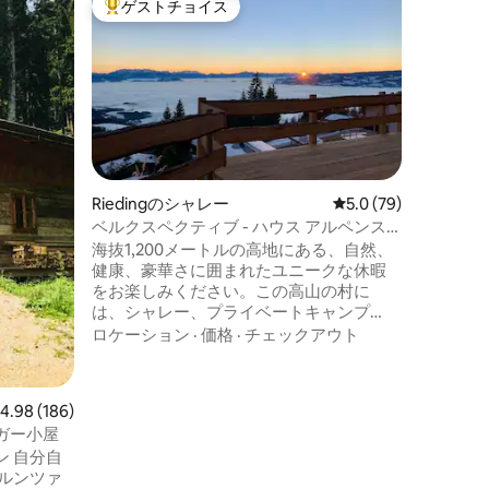
ゲストチョイス
ゲスト
大好評のゲストチョイスです。
ゲスト
ウス
南側の斜
サウナ付
約200
小屋を貸
ルプスの
す。夏で
な小屋は
家族
·
ロ
な宿泊施
い斜面にあります
は、メル
Riedingのシャレー
レビュー79件、5つ星
5.0 (79)
ライミン
ベルクスペクティブ - ハウス アルペンス
カヌーな
パ
海抜1,200メートルの高地にある、自然、
の近くに
健康、豪華さに囲まれたユニークな休暇
他の宿泊
をお楽しみください。この高山の村に
は、シャレー、プライベートキャンプ
場、健康、リラクゼーション、美食に焦
ロケーション
·
価格
·
チェックアウト
点を当てたサービスが用意されていま
す。 宿泊施設： Haus AlpenSpa：1897年
に建てられた魅力的な木造の家で、モダ
レビュー186件、5つ星中4.98つ星の平均評価
4.98 (186)
ンな豪華さを備えて改装されました。ス
ガー小屋
パ、サウナ、オーク材のワイン樽風呂、
自
インフィニティテラス、設備の整ったキ
ッチンが備わっています。