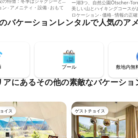
設の特徴：冬季はジャグジーと
ー湖3つ、自然公園Ötscher-Tor
できる温水プール。アルプス山
ョン
·
アメニティ・設備
·
おもて
美しい山とハイキングコースが
を望み、グラーツにも近い立
す！自転車愛好家は、イブスタ
ロケーション
·
価格
·
情報の正確
クゼーション旅行でも、都市で
のバケーションレンタルで人気のア
車道を特に気に入るでしょう。
も、ここでは心が求めるものが
ニング、ラフティング、そして
つかります。リビングルームに
グフォックスで、冒険好きにも
ベッド（快適なソファーベッドを含
クティビティがあります。 周辺のレスト
わっています。快適なソファー
ラン、ゲストハウス、パブでは
ぐ隣には、Schmoltis Chalet
料理をお楽しみいただけます。 小屋へ
フィットネススタジオがありま
は、車で砂利道を通ってアクセ
パカたちも皆さんのお越しを心
とができます。
ています！
i
プール
敷地内無料駐
リアにあるその他の素敵なバケーショ
ョイス
ゲストチョイス
ョイス
ゲストチョイス