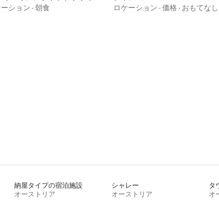
 - ダ・ザヴェール
ケーション
·
朝食
ロケーション
·
価格
·
おもてなし
中5.0つ星の平均評価
納屋タイプの宿泊施設
シャレー
タ
オーストリア
オーストリア
オ