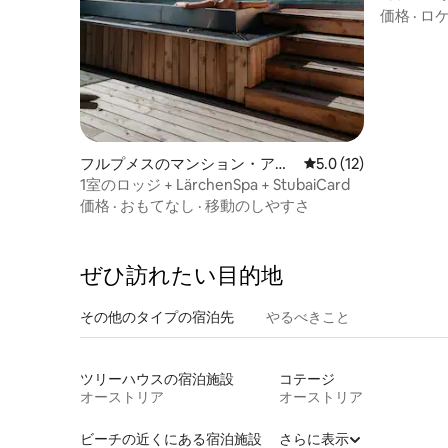
ートサウナ
価格
·
ロ
フルプメスのマンション・アパ
レビュー12件、5つ星
5.0 (12)
ート
1室のロッジ + LärchenSpa + StubaiCard
価格
·
おもてなし
·
移動のしやすさ
ぜひ訪⁠れ⁠た⁠い目⁠的⁠地
その他のタ⁠イ⁠プ⁠の宿⁠泊⁠先
やるべきこと
ツリーハウスの宿泊施設
コテージ
オーストリア
オーストリア
ビーチの近くにある宿泊施設
さらに表示