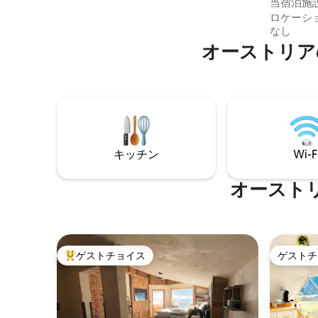
当宿泊施
眠をお約束する高品質のボックススプリ
して利用
ロケーシ
ングベッド
脈の遠景
なし
地。リラ
オーストリア
の休暇で
すべて見
は2+2
む）が備
を含む）。す
と共用の
す。アル
待ちにし
キッチン
Wi-F
オースト
ゲストチョイス
ゲストチ
大好評のゲストチョイスです。
ゲストチ