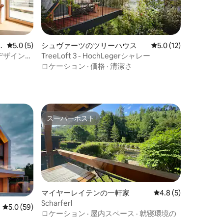
レビュー5件、5つ星中5.0つ星の平均評価
5.0 (5)
シュヴァーツのツリーハウス
レビュー12件、5つ
5.0 (12)
のデザインア
TreeLoft 3 - HochLegerシャレー
ロケーション
·
価格
·
清潔さ
スーパーホスト
スーパーホスト
マイヤーレイテンの一軒家
レビュー5件、5つ星
4.8 (5)
Scharferl
レビュー59件、5つ星中5.0つ星の平均評価
5.0 (59)
ロケーション
·
屋内スペース
·
就寝環境の