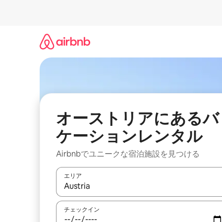
コ
ン
テ
ン
ツ
に
ス
キ
ッ
プ
オーストリアにあるバ
ケーションレンタル
Airbnbでユニークな宿泊施設を見つける
エリア
検索結果が表示されたら、上下の矢印キーを使っ
チェックイン