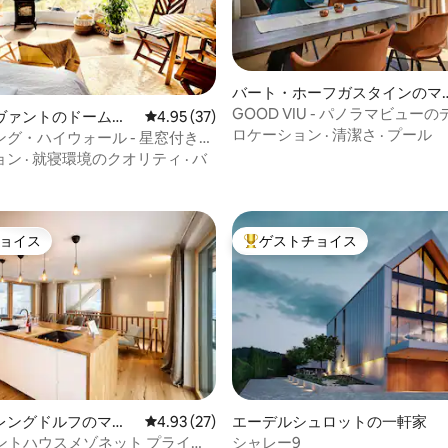
バート・ホーフガスタインのマ
ンション・アパート
GOOD VIU - パノラマビュー
中5.0つ星の平均評価
ヴァントのドームハ
レビュー37件、5つ星中4.95つ星の平均評価
4.95 (37)
パートメント
ロケーション
·
清潔さ
·
プール
グ・ハイウォール - 星窓付きド
ト
ョン
·
就寝環境のクオリティ
·
バ
ョイス
ゲストチョイス
ョイス
大好評のゲストチョイスです。
レングドルフのマン
レビュー27件、5つ星中4.93つ星の平均評価
4.93 (27)
エーデルシュロットの一軒家
アパート
 ペントハウスメゾネット プライベ
シャレー9