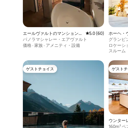
エールヴァルトのマンション・
レビュー60件、5つ星
5.0 (60)
ホーヘ・
アパート
ウス
パノラマシャレー・エアヴァルト
グランピン
ームテン
価格
·
家族
·
アメニティ・設備
ロケーシ
スルーム
ゲストチョイス
ゲストチ
ゲストチョイス
ゲストチ
ウンター
ション・
160m²