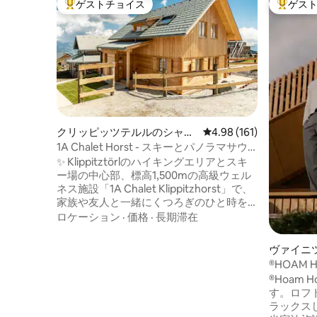
ゲストチョイス
ゲス
大好評のゲストチョイスです。
大好評の
クリッピッツテルルのシャレ
レビュー161件、5つ星
4.98 (161)
ー
1A Chalet Horst - スキーとパノラマサウ
ナ
✨ Klippitztörlのハイキングエリアとスキ
ー場の中心部、標高1,500mの高級ウェル
ネス施設「1A Chalet Klippitzhorst」で、
家族や友人と一緒にくつろぎのひと時を
お過ごしください。 🧖‍♂️ ハイライトは、素
ロケーション
·
価格
·
長期滞在
晴らしい景色が楽しめるガラス張りのパ
ノラマサウナです。 ☀️ 夏には、玄関口か
ヴァイニ
らすぐの数多くのハイキングコースがア
®HOAM H
クティブな一日をお誘いします。冬に
®Hoam
は、すぐ近くのスキー場をお楽しみいた
す。ロフ
だけます。 🔌 電気自動車用充電ステーシ
ラックス
ョン 🔥 高級アウトドアグリル 🛏️ 最高の睡