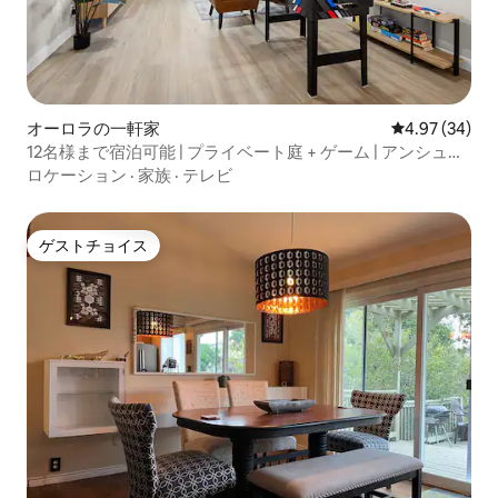
オーロラの一軒家
レビュー34件
4.97 (34)
12名様まで宿泊可能 | プライベート庭 + ゲーム | アンシュッ
ツ近く
ロケーション
·
家族
·
テレビ
ゲストチョイス
ゲストチョイス