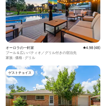
オーロラの一軒家
レビュー48件
4.98 (48)
プール＆広いパティオ／グリル付きの宿泊先
家族
·
価格
·
グリル
ゲストチョイス
ゲストチョイス