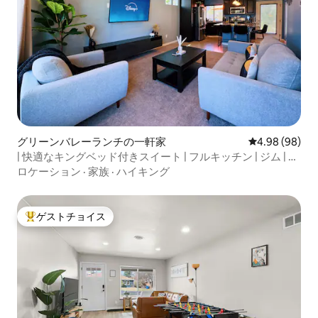
グリーンバレーランチの一軒家
レビュー98件
4.98 (98)
| 快適なキングベッド付きスイート | フルキッチン | ジム | そ
の他いろいろ！
ロケーション
·
家族
·
ハイキング
ゲストチョイス
大好評のゲストチョイスです。