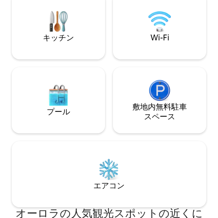
静かな新築のエリ
いです。専用のア
ます。
キッチン
Wi-Fi
敷地内無料駐⁠車
プール
ス⁠ペ⁠ー⁠ス
エアコン
オーロラの人気観光スポットの近くに