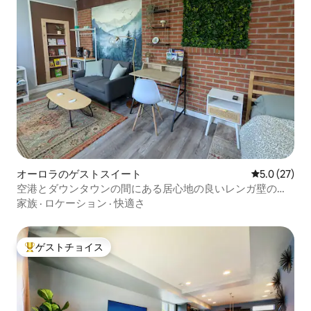
オーロラのゲストスイート
レビュー27
5.0 (27)
空港とダウンタウンの間にある居心地の良いレンガ壁のワ
ンルーム
家族
·
ロケーション
·
快適さ
ゲストチョイス
大好評のゲストチョイスです。