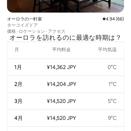
オーロラの一軒家
レビュー66件
4.94 (66)
ターコイズドア
価格
·
ロケーション
·
アクセス
オーロラを訪⁠れ⁠るの⁠に最⁠適⁠な時⁠期⁠は⁠？
月
平均料金
平均気温
1月
¥14,362 JPY
0°C
2月
¥14,204 JPY
1°C
3月
¥14,520 JPY
5°C
4月
¥14,520 JPY
9°C