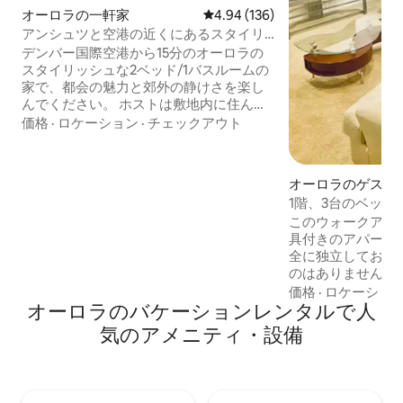
オーロラの一軒家
レビュー136件、5つ星中4.94
4.94 (136)
アンシュツと空港の近くにあるスタイリ
ッシュな2ベッドルームの隠れ家
デンバー国際空港から15分のオーロラの
スタイリッシュな2ベッド/1バスルームの
家で、都会の魅力と郊外の静けさを楽し
んでください。 ホストは敷地内に住んで
おり、別の庭付きの階下のユニットに住
価格
·
ロケーション
·
チェックアウト
んでいます。 注目ポイント •シェフ仕様
のキッチン＆フォーマルダイニングルー
ム •広々とした1400平方フィートのリビ
オーロラのゲスト
ングエリア • 仕事専用スペースとプリン
1階、3台のベッド
ター • ペットOK：共用のフェンス付き裏
このウォークアウ
庭 ショッピングセンター、公園、ゴルフ
具付きのアパート
場に近い静かなエリアにあります。デン
全に独立しており
バーを探索したり、アンシュツ医療キャ
のはありません。
ンパス病院の近くに滞在したりするのに
ダイニングテーブ
理想的なスポットです。
価格
·
ロケーショ
オーロラのバケーションレンタルで人
（Netflix、Prime
ESPN 2 ..）
気のアメニティ・設備
濯機＆乾燥機、ク
台はソファベッド
あります。 サウスランドモール、レクリ
エーションセンタ