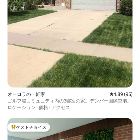
オーロラの一軒家
レビュー95件
4.89 (95)
ゴルフ場コミュニティ内の3寝室の家。デンバー国際空港
（DIA）近く
ロケーション
·
価格
·
アクセス
ゲストチョイス
大好評のゲストチョイスです。