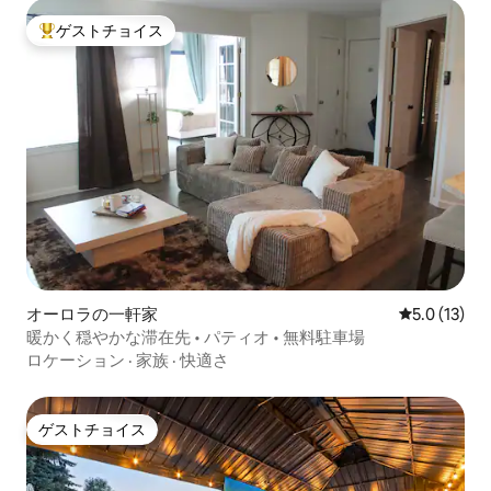
ゲストチョイス
大好評のゲストチョイスです。
オーロラの一軒家
レビュー13
5.0 (13)
暖かく穏やかな滞在先 • パティオ • 無料駐車場
ロケーション
·
家族
·
快適さ
ゲストチョイス
ゲストチョイス