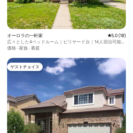
オーロラの一軒家
レビュー18
5.0 (18)
広々とした4ベッドルーム｜ビリヤード台｜14人宿泊可能｜
DIAの近く
価格
·
家族
·
裏庭
ゲストチョイス
ゲストチョイス