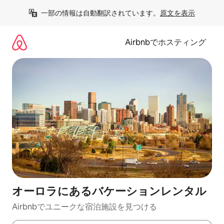
コ
一部の情報は自動翻訳されています。
原文を表示
ン
テ
ン
Airbnbでホスティング
ツ
に
ス
キ
ッ
プ
オーロラにあるバケーションレンタル
Airbnbでユニークな宿泊施設を見つける