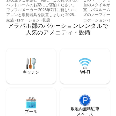
ベッドルームのお家にご宿泊ください。
自のスタイルがあ
ワッフルメーカー 2025年7月に新しいエ
室、バスルーム1
アコンと暖房器具を設置しました 2025年
ズのマーフィーベ
9月に新しい給湯器を設置 オーロラのア
わっているこのお
家族
·
ロケーション
·
状態
ロケーション
·
価
ンコッツメディカルセンターと病院まで
アラパホ郡のバケーションレンタルで
プル、お子様1人
車ですぐ。 空港のコンベンションセンタ
す。デンバー・テ
人気のアメニティ・設備
ーまで車ですぐです。 デンバー国際空港
く、フィドラーズ
からわずか20分です。ゲイロード・ロッ
シアターまで徒歩
キーズ・コンベンションセンターやバッ
コート、公園、Spou
クリー宇宙軍基地の近くです。 マーフィ
て素晴らしいレス
ー・クリーク・ゴルフ・コースまで徒歩
静かなエリアにあ
圏内。 近くのサウスランズ・ショッピン
り、ユニットの目
グセンターでショッピングとエンターテ
ースがあります！
イメントをお楽しみいただけます。
エストに応じての
キッチン
Wi-Fi
す。
敷地内無料駐⁠車
プール
ス⁠ペ⁠ー⁠ス