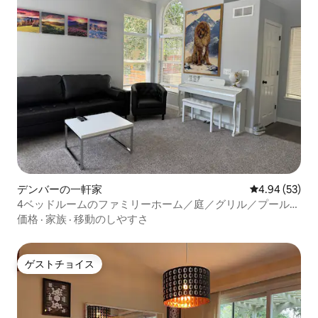
デンバーの一軒家
レビュー53件
4.94 (53)
4ベッドルームのファミリーホーム／庭／グリル／プール／
デンバー中心部
価格
·
家族
·
移動のしやすさ
ゲストチョイス
ゲストチョイス