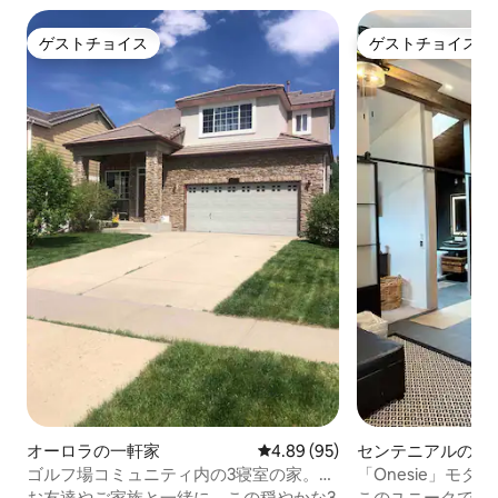
ゲストチョイス
ゲストチョイス
ゲストチョイス
ゲストチョイス
オーロラの一軒家
レビュー95件、5つ星中4.89
4.89 (95)
センテニアルのゲ
ト
ゴルフ場コミュニティ内の3寝室の家。デ
「Onesie」モ
ンバー国際空港（DIA）近く
ッドアパート！
お友達やご家族と一緒に、この穏やかな3
このユニークでモ