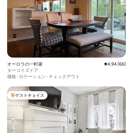
オーロラの一軒家
レビュー66件
4.94 (66)
ターコイズドア
価格
·
ロケーション
·
チェックアウト
ゲストチョイス
大好評のゲストチョイスです。