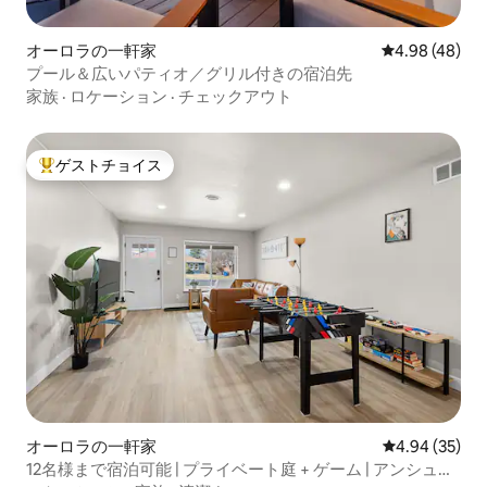
オーロラの一軒家
レビュー48件
4.98 (48)
プール＆広いパティオ／グリル付きの宿泊先
家族
·
ロケーション
·
チェックアウト
ゲストチョイス
大好評のゲストチョイスです。
オーロラの一軒家
レビュー35件
4.94 (35)
12名様まで宿泊可能 | プライベート庭 + ゲーム | アンシュッ