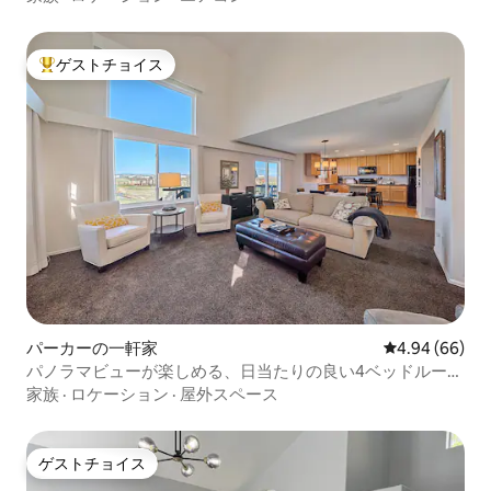
ゲストチョイス
大好評のゲストチョイスです。
パーカーの一軒家
レビュー66件
4.94 (66)
パノラマビューが楽しめる、日当たりの良い4ベッドルーム
のオープンプランの一軒家
家族
·
ロケーション
·
屋外スペース
ゲストチョイス
ゲストチョイス