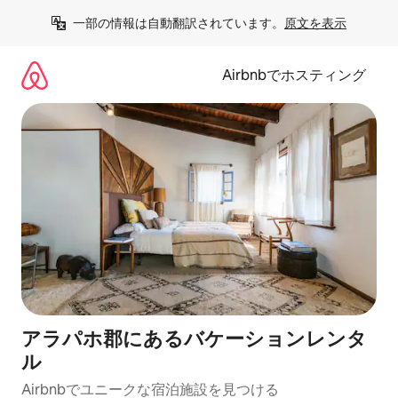
コ
一部の情報は自動翻訳されています。
原文を表示
ン
テ
ン
Airbnbでホスティング
ツ
に
ス
キ
ッ
プ
アラパホ郡にあるバケーションレンタ
ル
Airbnbでユニークな宿泊施設を見つける