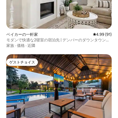
ベイカーの一軒家
レビュー91件
4.99 (91)
モダンで快適な2寝室の宿泊先 | デンバーのダウンタウン近
く
家族
·
価格
·
近隣
ゲストチョイス
ゲストチョイス