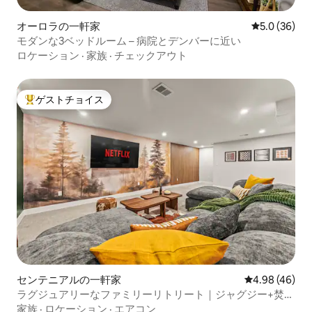
オーロラの一軒家
レビュー36
5.0 (36)
モダンな3ベッドルーム – 病院とデンバーに近い
ロケーション
·
家族
·
チェックアウト
ゲストチョイス
大好評のゲストチョイスです。
センテニアルの一軒家
レビュー46件
4.98 (46)
ラグジュアリーなファミリーリトリート｜ジャグジー+焚き
火台+ゲーム
家族
·
ロケーション
·
エアコン