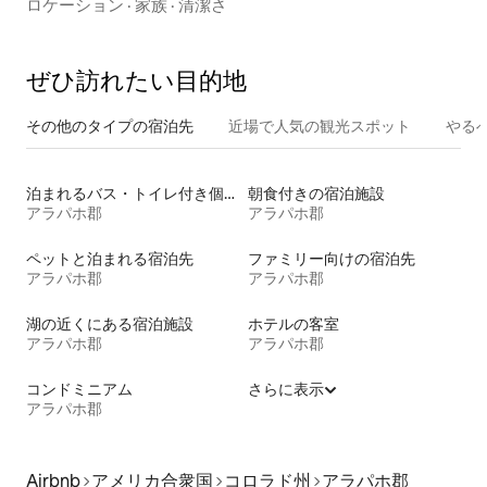
ツ近く
ロケーション
·
家族
·
清潔さ
ぜひ訪⁠れ⁠た⁠い目⁠的⁠地
その他のタ⁠イ⁠プ⁠の宿⁠泊⁠先
近場で人気の観光スポット
やる
泊まれるバス・トイレ付き個室
朝食付きの宿泊施設
アラパホ郡
アラパホ郡
ペットと泊まれる宿泊先
ファミリー向けの宿泊先
アラパホ郡
アラパホ郡
湖の近くにある宿泊施設
ホテルの客室
アラパホ郡
アラパホ郡
コンドミニアム
さらに表示
アラパホ郡
Airbnb
アメリカ合衆国
コロラド州
アラパホ郡