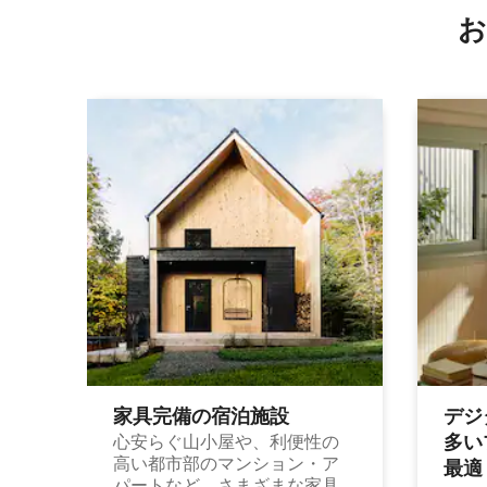
お
家具完備の宿⁠泊⁠施⁠設
デジ
多⁠いプ
心安らぐ山小屋や、利便性の
高い都市部のマンション・ア
最⁠適
パートなど、さまざまな家具