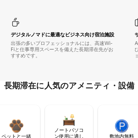
デジタルノマド⁠に最⁠適⁠なビ⁠ジ⁠ネ⁠ス⁠向⁠け宿⁠泊⁠施⁠設
出張の多いプロフェッショナルには、高速Wi-
Fiと仕事専用スペースを備えた長期滞在先がお
すすめです。
長期滞在に人気のアメニティ・設備
ノートパソコ
ペットと一緒
ン使用に適し
敷地内無料