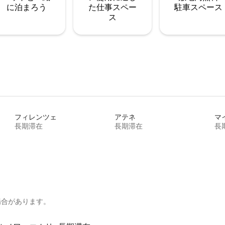
に泊まろう
た仕事スペー
駐⁠車ス⁠ペ⁠ー⁠ス
ス
フィレンツェ
アテネ
マ
長期滞在
長期滞在
長
場合があります。