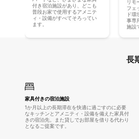
リモ
付き宿泊施設があり、どこも
フェ
普段お家で使用するアメニテ
ド環
ィ・設備がすべてそろってい
事専
ます。
施設
長期
家具付き⁠の宿⁠泊⁠施⁠設
1か月以上の長期滞在を快適に過ごすのに必要
なキッチンとアメニティ・設備を備えた家具付
きの宿泊先。また貸しでお部屋を借りる代わり
となるご提案です。