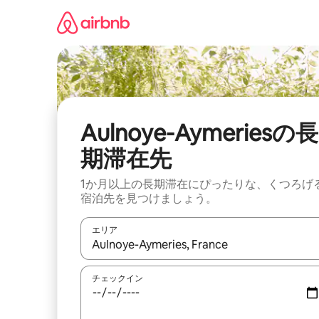
コ
ン
テ
ン
ツ
に
ス
キ
ッ
Aulnoye-Aymeriesの長
プ
期滞在先
1か月以上の長期滞在にぴったりな、くつろげ
宿泊先を見つけましょう。
エリア
検索結果が表示されたら、上下の矢印キーを使っ
チェックイン