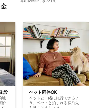
専用映画館付きの住宅
⁠金
施⁠設
ペット同⁠伴OK
的地
ペットと一緒に旅行できるよ
崖沿
う、ペットと泊まれる宿泊先
ハウ
を見つけましょう。