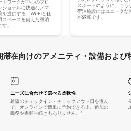
ートワークが中心のプロ
スボートのように、こう
ッショナルに快適なノマ
宿泊施設にはユニークな
境を提供する、Wi-Fiと仕
が満載です。
用スペースを備えた宿泊
です。
滞在向け⁠のア⁠メ⁠ニ⁠テ⁠ィ⁠・設⁠備⁠および
ニーズに合わせて選べる柔軟性
希望のチェックイン・チェックアウト日を選ん
で、オンラインで簡単に予約できる上、追加の
義務や書類手続きもありません。*