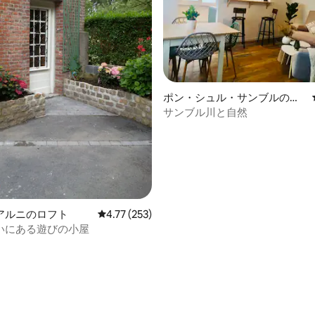
ポン・シュル・サンブルの一
軒家
サンブル川と自然
4.83つ星の平均評価
アルニのロフト
レビュー253件、5つ星中4.77つ星の平均評価
4.77 (253)
いにある遊びの小屋