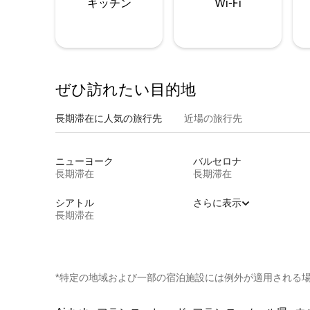
キッチン
Wi-Fi
ぜひ訪⁠れ⁠た⁠い目⁠的⁠地
長期滞在に人気の旅行先
近場の旅行先
ニューヨーク
バルセロナ
長期滞在
長期滞在
シアトル
さらに表示
長期滞在
*特定の地域および一部の宿泊施設には例外が適用される