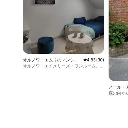
オルノワ・エムリのマンショ
レビュー30件、5つ星中
4.83 (30)
ン・アパート
オルノワ・エイメリーズ：ワンルーム、1
名様
ノール・
森の向か