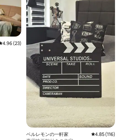
レビュー23件、5つ星中4.96つ星の平均評価
4.96 (23)
ベルレモンの一軒家
レビュー116件、5つ星
4.85 (116)