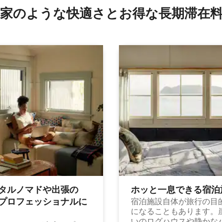
家のような快⁠適⁠さ⁠とお⁠得⁠な長⁠期⁠滞⁠在料
タルノマドや出⁠張⁠の
ホッと一⁠息⁠で⁠き⁠る宿⁠泊
⁠ロ⁠フ⁠ェ⁠ッ⁠シ⁠ョ⁠ナ⁠ル⁠に
宿泊施設自体が旅行の目
になることもあります。
いのログハウスや静かな