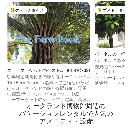
ゲストチョイス
ゲストチョイス
大好評のゲストチョイスです。
大好評のゲストチ
パーネルの一軒家
パーネルにある歴
家
歴史地区パーネル
ニューマーケットのゲスト
レビュー732件、5つ星中4.99
4.99 (732)
ジ・リトリートへ
スイート
駐車場と朝食付きの静かなオークランド
ェ、パーネル・ビ
のスタジオ
The Fern Room – 2名様までご宿泊いただ
博物館、ドメイン
けるオークランドの静かな隠れ家。専用
パーク・アリーナ
の寝室/ラウンジ、バスルーム、中庭。 ニ
ト・ギャラリー、
ューマーケットのショップ、電車、高速
い立地です。 専用駐車場を備えたこの魅
オークランド博物館⁠周⁠辺⁠の
道路までわずか4分。ミュージアム、ドメ
力的な2階建ての
イン、街まで徒歩ですぐです。 イーデン
ー、映画製作者、
バ⁠ケ⁠ー⁠シ⁠ョ⁠ン⁠レ⁠ン⁠タ⁠ル⁠で人⁠気⁠の
パーク、スパークエリア、中心部、ウォ
起業家など、世界
ア⁠メ⁠ニ⁠テ⁠ィ⁠・⁠設⁠備
ーターフロント、Go mediaなど、すべて
ークな住まいであ
の主要なイベント会場に行くのに便利で
り、隠れ家でもあります。 