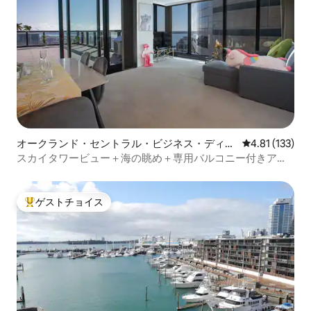
オークランド・セントラル・ビジネス・ディス
レビュー133
4.81 (133)
トリクトのコンドミニアム
スカイタワービュー＋海の眺め＋専用バルコニー付きアパ
ート
ゲストチョイス
大好評のゲストチョイスです。