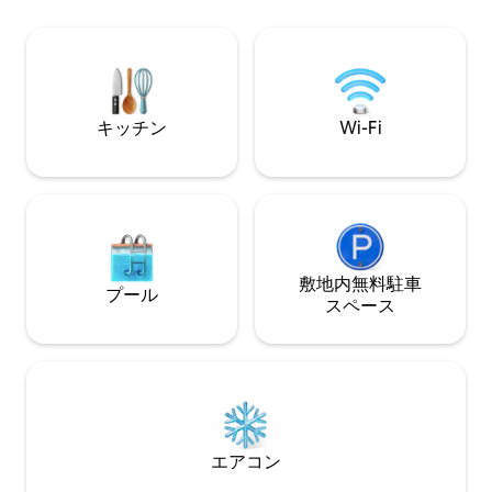
す。 毎日セルフサービスのコンチネンタ
店、カフェ、レス
ルブレックファスト、紅茶/コーヒー、冷
リー、ファーマー
蔵庫、電子レンジ。 無料の高速Wi-Fi、
す。病院や大学の
Sky Sports/Movies、Chromecast、
DVD。 短期滞在、出張、都市での休暇に
ぴったりのお部屋です。 清掃料金はかか
キッチン
Wi-Fi
りません！
敷地内無料駐⁠車
プール
ス⁠ペ⁠ー⁠ス
エアコン