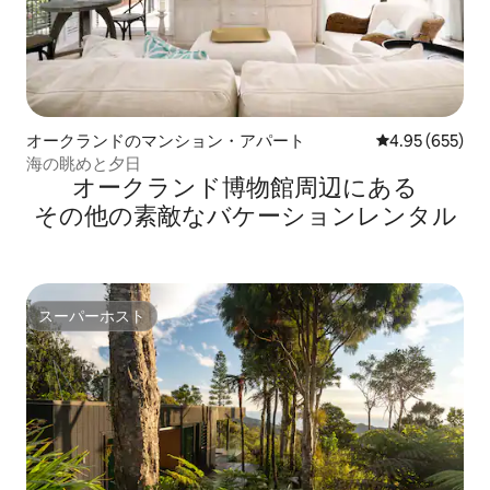
オークランドのマンション・アパート
レビュー655件
4.95 (655)
海の眺めと夕日
オークランド博物館⁠周⁠辺⁠に⁠あ⁠る
そ⁠の⁠他⁠の素⁠敵⁠なバ⁠ケ⁠ー⁠シ⁠ョ⁠ン⁠レ⁠ン⁠タ⁠ル
スーパーホスト
スーパーホスト