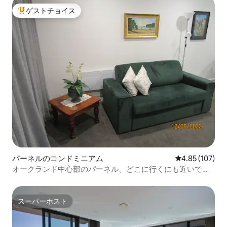
ゲストチョイス
大好評のゲストチョイスです。
パーネルのコンドミニアム
レビュー107件
4.85 (107)
オークランド中心部のパーネル、どこに行くにも近いで
す。
スーパーホスト
スーパーホスト