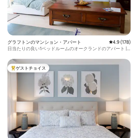
グラフトンのマンション・アパート
レビュー178
4.9 (178)
日当たりの良い1ベッドルームのオークランドのアパート |
テラス2箇所+無料駐車場
ゲストチョイス
大好評のゲストチョイスです。