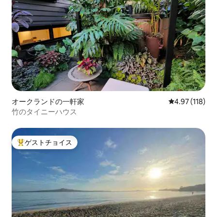
オークランドの一軒家
レビュー118件
4.97 (118)
竹のタイニーハウス
ゲストチョイス
大好評のゲストチョイスです。