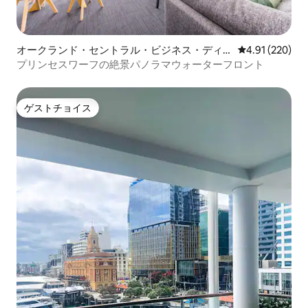
オークランド・セントラル・ビジネス・ディ
レビュー220件
4.91 (220)
ストリクトのマンション・アパート
プリンセスワーフの絶景パノラマウォーターフロント
ゲストチョイス
ゲストチョイス