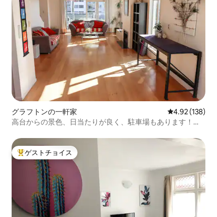
グラフトンの一軒家
レビュー138件
4.92 (138)
高台からの景色、日当たりが良く、駐車場もあります！寝
室3室、バスルーム3室
ゲストチョイス
大好評のゲストチョイスです。