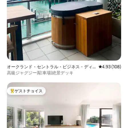
オークランド・セントラル・ビジネス・ディ
レビュー108件
4.93 (108)
ストリクトのマンション・アパート
高級ジャグジー|駐車場|絶景デッキ
ゲストチョイス
大好評のゲストチョイスです。