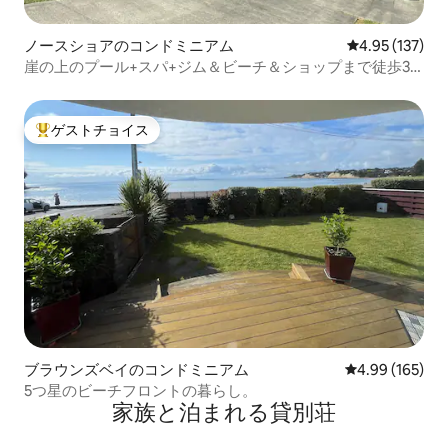
ノースショアのコンドミニアム
レビュー137件
4.95 (137)
崖の上のプール+スパ+ジム＆ビーチ＆ショップまで徒歩3
分
ゲストチョイス
大好評のゲストチョイスです。
ブラウンズベイのコンドミニアム
レビュー165件
4.99 (165)
5つ星のビーチフロントの暮らし。
家族と泊まれる貸別荘