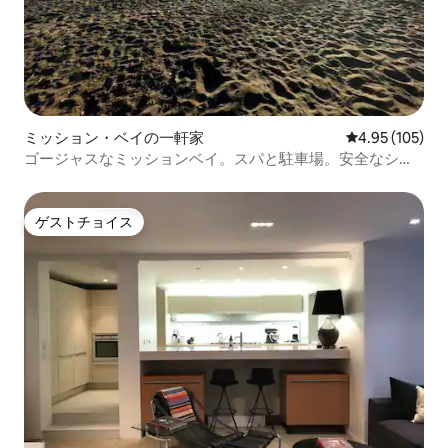
ミッション・ベイの一軒家
レビュー105件
4.95 (105)
ゴージャスなミッションベイ。スパと駐車場。安全なシテ
ィエリア
ゲストチョイス
ゲストチョイス