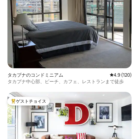
タカプナのコンドミニアム
レビュー120
4.9 (120)
タカプナ中心部、ビーチ、カフェ、レストランまで徒歩
ゲストチョイス
大好評のゲストチョイスです。