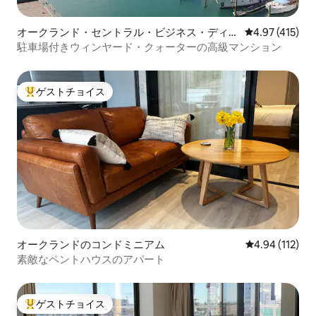
オークランド・セントラル・ビジネス・ディス
レビュー415件
4.97 (415)
トリクトのコンドミニアム
駐車場付きウィンヤード・クォーターの高級マンション
ゲストチョイス
大好評のゲストチョイスです。
オークランドのコンドミニアム
レビュー112件
4.94 (112)
素敵なペントハウスのアパート
ゲストチョイス
大好評のゲストチョイスです。