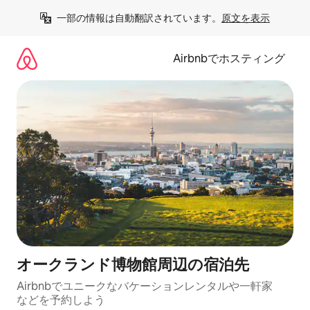
コ
一部の情報は自動翻訳されています。
原文を表示
ン
テ
ン
Airbnbでホスティング
ツ
に
ス
キ
ッ
プ
オークランド博物館⁠周⁠辺⁠の宿⁠泊⁠先
Airbnbでユニークなバ⁠ケ⁠ー⁠シ⁠ョ⁠ンレ⁠ン⁠タ⁠ルや一⁠軒⁠家
な⁠ど⁠を予⁠約⁠し⁠よ⁠う