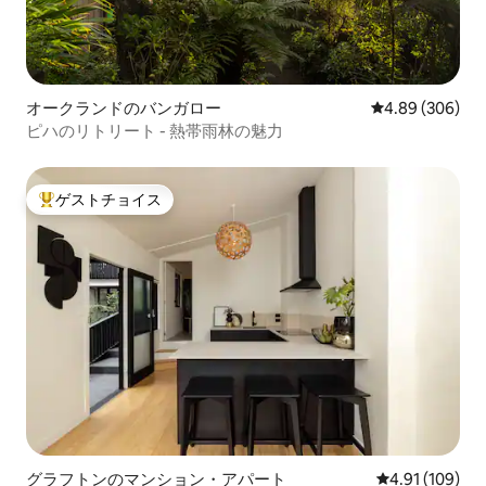
オークランドのバンガロー
レビュー306件
4.89 (306)
ピハのリトリート - 熱帯雨林の魅力
ゲストチョイス
大好評のゲストチョイスです。
グラフトンのマンション・アパート
レビュー109件
4.91 (109)