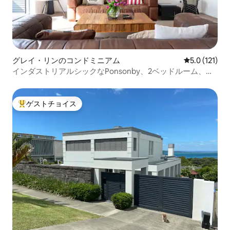
グレイ・リンのコンドミニアム
レビュー121
5.0 (121)
インダストリアルシックなPonsonby、2ベッドルーム、
広々としてバルコニー付き
ゲストチョイス
大好評のゲストチョイスです。