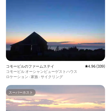
コモービルのファームステイ
レビュー339件
4.96 (339)
コモービル オーシャンビューゲストハウス
ロケーション
·
家族
·
サイクリング
スーパーホスト
スーパーホスト