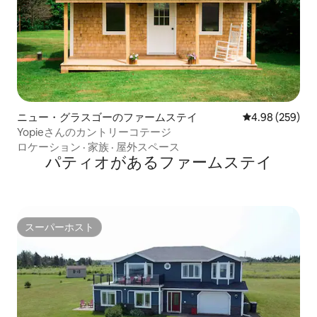
ニュー・グラスゴーのファームステイ
レビュー259件
4.98 (259)
Yopieさんのカントリーコテージ
ロケーション
·
家族
·
屋外スペース
パティオがあるファームステイ
スーパーホスト
スーパーホスト