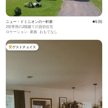
ニュー・ドミニオンの一軒家
レビュー
5 (5)
2世帯用の2階建ての貸切住宅
ロケーション
·
家族
·
おもてなし
ゲストチョイス
大好評のゲストチョイスです。