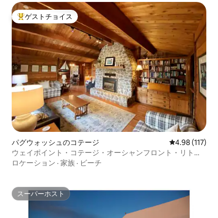
ゲストチョイス
大好評のゲストチョイスです。
パグウォッシュのコテージ
レビュー117件
4.98 (117)
ウェイポイント・コテージ・オーシャンフロント・リトリ
ート
ロケーション
·
家族
·
ビーチ
スーパーホスト
スーパーホスト