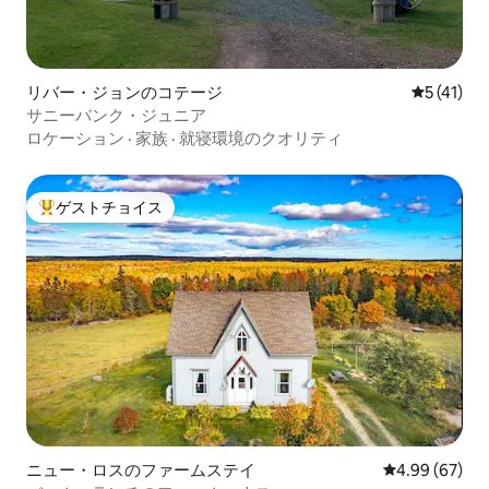
リバー・ジョンのコテージ
レビュー4
5 (41)
サニーバンク・ジュニア
ロケーション
·
家族
·
就寝環境のクオリティ
ゲストチョイス
大好評のゲストチョイスです。
ニュー・ロスのファームステイ
レビュー67件
4.99 (67)