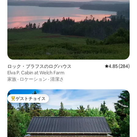
ロック・ブラフスのログハウス
レビュー284件
4.85 (284)
Elva P. Cabin at Welch Farm
家族
·
ロケーション
·
清潔さ
ゲストチョイス
大好評のゲストチョイスです。