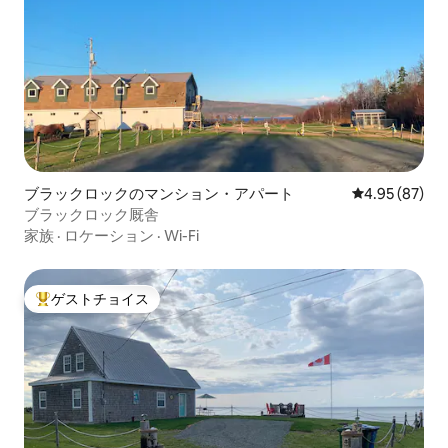
ブラックロックのマンション・アパート
レビュー87件
4.95 (87)
ブラックロック厩舎
家族
·
ロケーション
·
Wi-Fi
ゲストチョイス
大好評のゲストチョイスです。