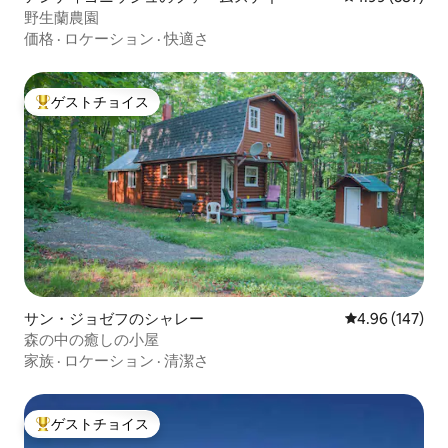
野生蘭農園
価格
·
ロケーション
·
快適さ
ゲストチョイス
大好評のゲストチョイスです。
サン・ジョゼフのシャレー
レビュー147件
4.96 (147)
森の中の癒しの小屋
家族
·
ロケーション
·
清潔さ
ゲストチョイス
大好評のゲストチョイスです。