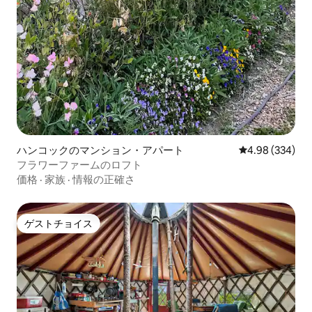
ハンコックのマンション・アパート
レビュー334件
4.98 (334)
フラワーファームのロフト
価格
·
家族
·
情報の正確さ
ゲストチョイス
ゲストチョイス