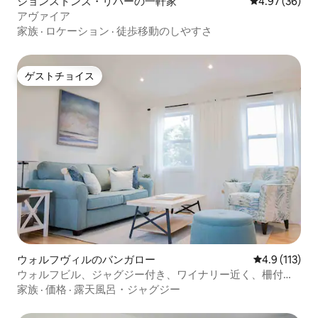
ジョンストンズ・リバーの一軒家
レビュー36件
4.97 (36)
アヴァイア
家族
·
ロケーション
·
徒歩移動のしやすさ
ゲストチョイス
ゲストチョイス
ウォルフヴィルのバンガロー
レビュー113
4.9 (113)
ウォルフビル、ジャグジー付き、ワイナリー近く、柵付き
庭
家族
·
価格
·
露天風呂・ジャグジー