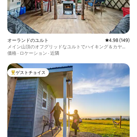
オーランドのユルト
レビュー149件
4.98 (149)
メイン山頂のオフグリッドなユルトでハイキング＆カヤッ
ク体験
価格
·
ロケーション
·
近隣
ゲストチョイス
大好評のゲストチョイスです。