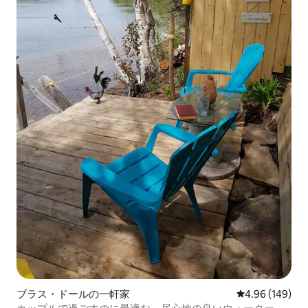
ブラス・ドールの一軒家
レビュー149件
4.96 (149)