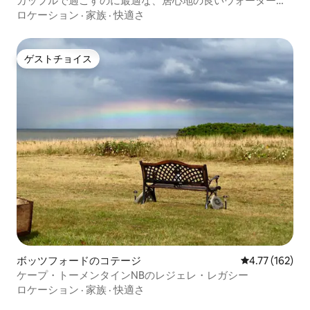
カップルで過ごすのに最適な、居心地の良いウォーターフ
ロントの宿泊先です
ロケーション
·
家族
·
快適さ
ゲストチョイス
ゲストチョイス
ボッツフォードのコテージ
レビュー162件
4.77 (162)
ケープ・トーメンタインNBのレジェレ・レガシー
ロケーション
·
家族
·
快適さ