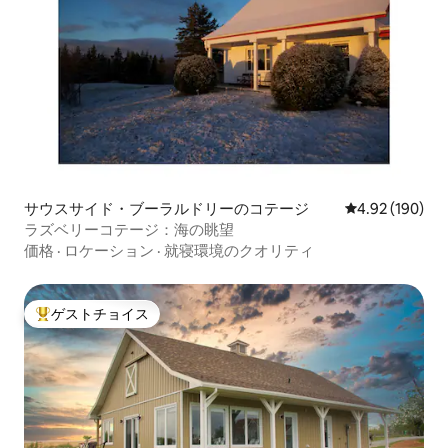
サウスサイド・ブーラルドリーのコテージ
レビュー190件
4.92 (190)
ラズベリーコテージ：海の眺望
価格
·
ロケーション
·
就寝環境のクオリティ
ゲストチョイス
大好評のゲストチョイスです。