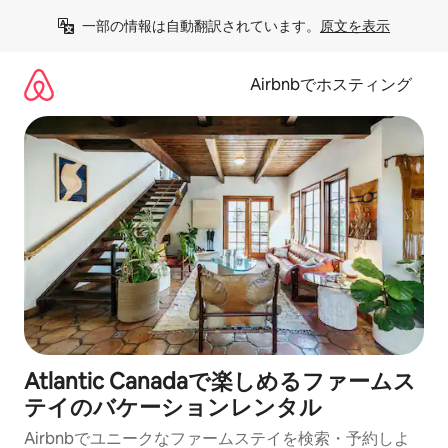
コ
一部の情報は自動翻訳されています。
原文を表示
ン
テ
ン
Airbnbでホスティング
ツ
に
ス
キ
ッ
プ
Atlantic Canadaで楽しめるファームス
テイのバケーションレンタル
Airbnbでユニークなファームステイを検索・予約しよ