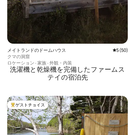
メイトランドのドームハウス
レビュー5
5 (50)
クマの洞窟
ロケーション
·
家族
·
外観・内装
洗濯機と乾燥機を完備したファームス
テイの宿泊先
ゲストチョイス
大好評のゲストチョイスです。