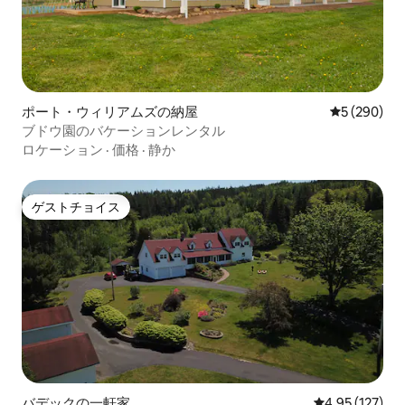
ポート・ウィリアムズの納屋
レビュー29
5 (290)
ブドウ園のバケーションレンタル
ロケーション
·
価格
·
静か
ゲストチョイス
ゲストチョイス
バデックの一軒家
レビュー127件
4.95 (127)