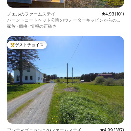
ノエルのファームステイ
レビュー101件
4.93 (101)
バーントコートヘッド公園のウォーターキャビンからの眺
め
家族
·
価格
·
情報の正確さ
ゲストチョイス
大好評のゲストチョイスです。
アンティゴニッシュのファームステイ
レビュー387件
4.99 (387)