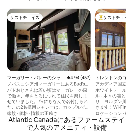
ゲストチョイス
ゲストチョイス
ゲストチョイス
大好評のゲストチ
マーガリー・バレーのシャ
レビュー457件、5つ星中4.94
4.94 (457)
トレントンのコテ
レー
ノバスコシア州マーガリーにあるBud's
アカディア国立公
Chalet（4位）
オジロジカ（10m
バドおじさんは若い頃はマーガレーの森
ホワイトテールコテー
で働き、年をとるにつれて住民を楽しま
ル - 木々の端と
せていました。 彼にちなんで名付けられ
り、ヨルダン川の
たこの2名様用シャレーは、カップルでの
きます！Wi-Fi
休暇に最適です！ 堅木の林に囲まれ、6
ハイカーの楽園で
家族
·
価格
·
情報の正確さ
ロケーション
·
家
フィートの電気暖炉の下にある2人用ジェ
Atlantic Canadaにあるファームステイ
公園までわずか1
ットバスタブが特徴です。 キッチン＆キ
デザート島まで数
で人気のアメニティ・設備
ングベッド バッドシャレーのキッチンと
ているので、自然