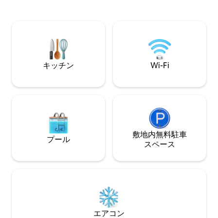
ダイニングルームには、冷蔵庫、4口ガス
す。水辺までの散
コンロ、基本的な調理器具、コーヒーメ
をのむような夕日
ーカー、電子レンジ、食器洗い機が備わ
生動物をお楽しみ
っています。 ダイニングスペースには、2
で、それ以上の人
人用テーブル、電気暖炉、衛星スマート
MDI、アーカデ
テレビ、無料Wi-Fiも備わっています。 ジ
エルズワース、サ
ェットバス シャレー4には、専用の6ジェ
ー、ショップ、ロ
キッチン
Wi-Fi
ットジャグジーが備わっています。
ですぐ。
敷地内無料駐⁠車
プール
ス⁠ペ⁠ー⁠ス
エアコン