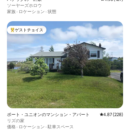
ソーヤーズホロウ
家族
·
ロケーション
·
状態
ゲストチョイス
大好評のゲストチョイスです。
ポート・ユニオンのマンション・アパート
レビュー228件
4.87 (228)
リズの家
価格
·
ロケーション
·
駐車スペース