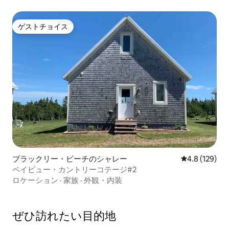
ゲストチョイス
ゲストチョイス
ブラックリー・ビーチのシャレー
レビュー129
4.8 (129)
ベイビュー・カントリーコテージ#2
ロケーション
·
家族
·
外観・内装
ぜひ訪⁠れ⁠た⁠い目⁠的⁠地