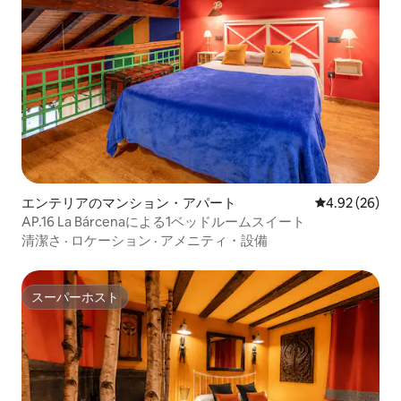
エンテリアのマンション・アパート
レビュー26件
4.92 (26)
AP.16 La Bárcenaによる1ベッドルームスイート
清潔さ
·
ロケーション
·
アメニティ・設備
スーパーホスト
スーパーホスト