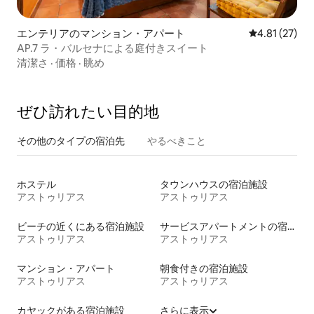
エンテリアのマンション・アパート
レビュー27件
4.81 (27)
AP.7 ラ・バルセナによる庭付きスイート
清潔さ
·
価格
·
眺め
ぜひ訪⁠れ⁠た⁠い目⁠的⁠地
その他のタ⁠イ⁠プ⁠の宿⁠泊⁠先
やるべきこと
ホステル
タウンハウスの宿泊施設
アストゥリアス
アストゥリアス
ビーチの近くにある宿泊施設
サービスアパートメントの宿泊施設
アストゥリアス
アストゥリアス
マンション・アパート
朝食付きの宿泊施設
アストゥリアス
アストゥリアス
カヤックがある宿泊施設
さらに表示