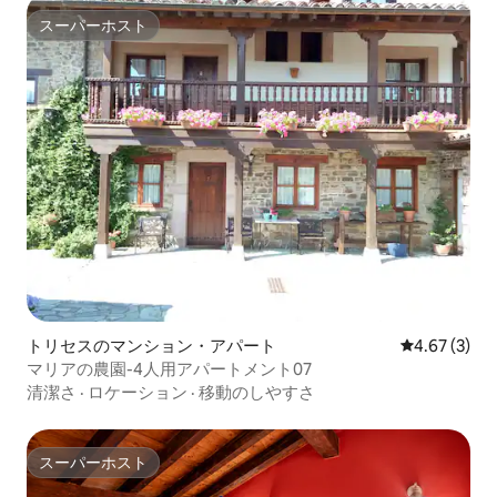
スーパーホスト
スーパーホスト
トリセスのマンション・アパート
レビュー3件
4.67 (3)
マリアの農園-4人用アパートメント07
清潔さ
·
ロケーション
·
移動のしやすさ
スーパーホスト
スーパーホスト