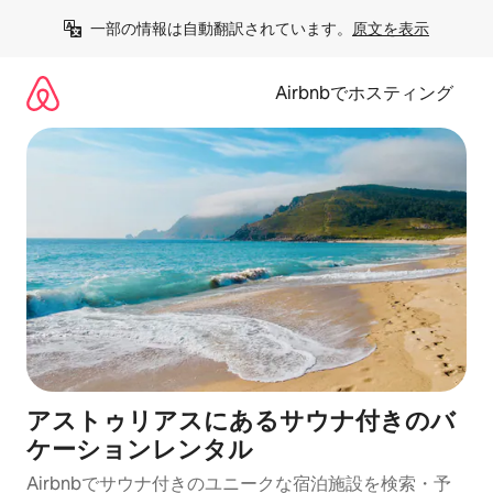
コ
一部の情報は自動翻訳されています。
原文を表示
ン
テ
ン
Airbnbでホスティング
ツ
に
ス
キ
ッ
プ
アストゥリアスにあるサウナ付きのバ
ケーションレンタル
Airbnbでサウナ付きのユニークな宿泊施設を検索・予