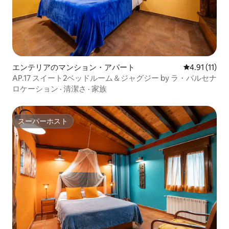
エンテリアのマンション・アパート
レビュー11件
4.91 (11)
AP.17 スイート2ベッドルーム＆ジャグジー by ラ・バルセナ
ロケーション
·
清潔さ
·
家族
スーパーホスト
スーパーホスト