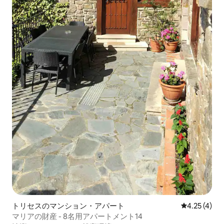
トリセスのマンション・アパート
レビュー4件
4.25 (4)
マリアの財産 - 8名用アパートメント14