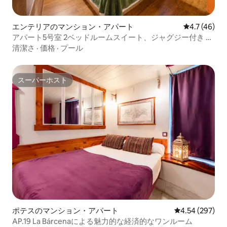
エンテリアのマンション・アパート
レビュー46
4.7 (46)
アパート5号室 2ベッドルームスイート、ジャグジー付き by
La Bárcena
清潔さ
·
価格
·
プール
スーパーホスト
スーパーホスト
ポテスのマンション・アパート
レビュー297件
4.54 (297)
AP.19 La Bárcenaによる魅力的な経済的なワンルーム