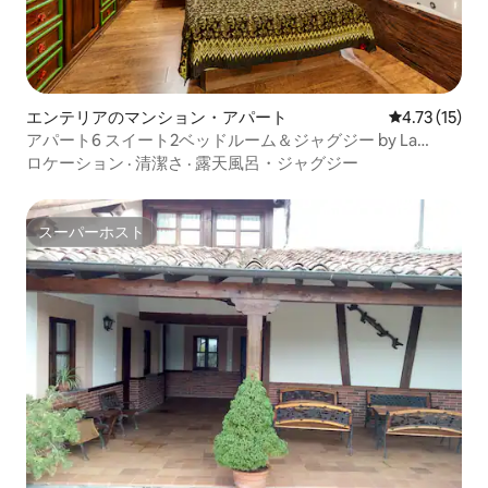
エンテリアのマンション・アパート
レビュー15件
4.73 (15)
アパート6 スイート2ベッドルーム＆ジャグジー by La
Bárcena
ロケーション
·
清潔さ
·
露天風呂・ジャグジー
スーパーホスト
スーパーホスト