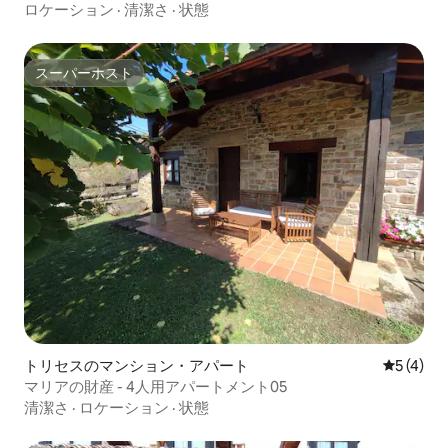
ロケーション
·
清潔さ
·
状態
スーパーホスト
スーパーホスト
トリセスのマンション・アパート
レビュー
5 (4)
マリアの財産 - 4人用アパートメント05
清潔さ
·
ロケーション
·
状態