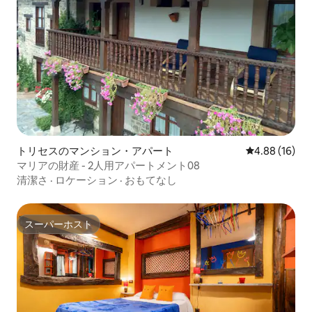
トリセスのマンション・アパート
レビュー16件
4.88 (16)
マリアの財産 - 2人用アパートメント08
清潔さ
·
ロケーション
·
おもてなし
スーパーホスト
スーパーホスト