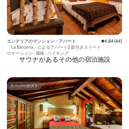
エンテリアのマンション・アパート
レビュー44件
4.84 (44)
「La Bárcena」によるアパート2 庭付きスイート
ロケーション
·
価格
·
ハイキング
サウナがあるその他の宿泊施設
スーパーホスト
スーパーホスト