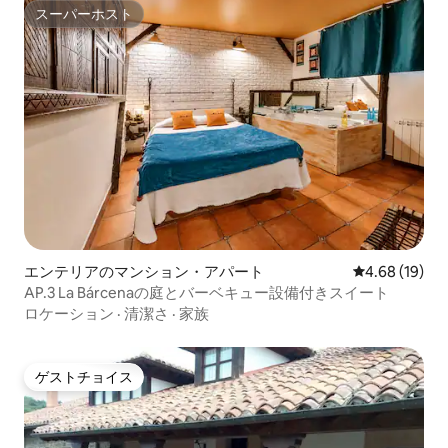
スーパーホスト
スーパーホスト
エンテリアのマンション・アパート
レビュー19件
4.68 (19)
AP.3 La Bárcenaの庭とバーベキュー設備付きスイート
ロケーション
·
清潔さ
·
家族
ゲストチョイス
ゲストチョイス