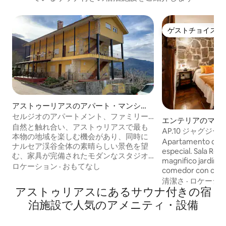
ゲストチョイス
ゲストチョイス
アストゥーリアスのアパート・マンショ
ン
セルジオのアパートメント、ファミリー
エンテリアのマン
アパートメント2
自然と触れ合い、アストゥリアスで最も
パート
AP.10 ジャグ
本物の地域を楽しむ機会があり、同時に
ス by La Bárcena
Apartamento de u
ナルセア渓谷全体の素晴らしい景色を望
especial. Sala Rela
む、家具が完備されたモダンなスタジオ
magnifico jardín. Consta de salón
が利用できます。 山の景色が見える 2 寝
ロケーション
·
おもてなし
comedor con chim
室のアパートメントには、リビング、ダ
americana equipa
清潔さ
·
ロケーシ
イニング、ダブルベッドルーム 1 室、シ
アストゥリアスにあるサウナ付きの宿
electrodomésticos.
ングルベッド 2 台のベッドルーム 1 室があ
con cama de 150. S
泊施設で人気のアメニティ・設備
ります。シャワートレイとヘアドライヤ
extra. Cuarto de 
ーを備えたフルバスルーム。シャンプ
Amplio jardín con
ー、ジェル、トイレットペーパー、ハン