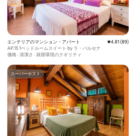
エンテリアのマンション・アパート
レビュー89件
4.81 (89)
AP.15 1ベッドルームスイート by ラ・バルセナ
価格
·
清潔さ
·
就寝環境のクオリティ
スーパーホスト
スーパーホスト