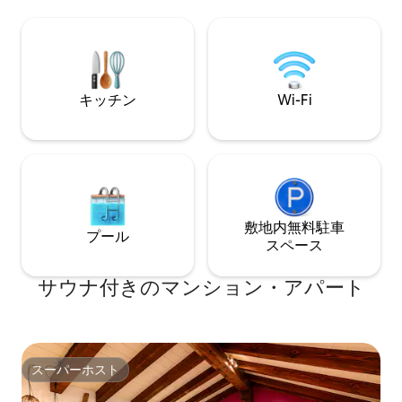
tumbonas. Capaci
ドジェルが無料で提供されており、補充
posibilidad de 1 p
はゲストの負担となります。寝具とバス
cama.
タオルが含まれており、ゲストのご要望
に応じて 3 日ごとに交換いたします。お
部屋のタオルはスパエリアではご使用い
ただけません。プールタオルまたはバス
キッチン
Wi-Fi
ローブのレンタルサービスをご利用いた
だけます。約60平方メートルで、宿泊人
数に応じた設備の整ったキッチンがあり
ます。追加料金でエキストラベッドを追
加することができます。空室状況により
ます。 個人マッサージとカップルマッサ
ージは、終了時にお支払いください。 次
敷地内無料駐⁠車
のサービスをご利用いただけます。 - 個
プール
ス⁠ペ⁠ー⁠ス
人マッサージとカップルマッサージ - 空
港送迎は無料です。3 泊以上のご滞在の場
サウナ付きのマンション・アパート
合は、帰りの送迎も含まれます。 _巡礼者
のための手荷物の受け取りおよび移動サ
ービス。
スーパーホスト
スーパーホスト